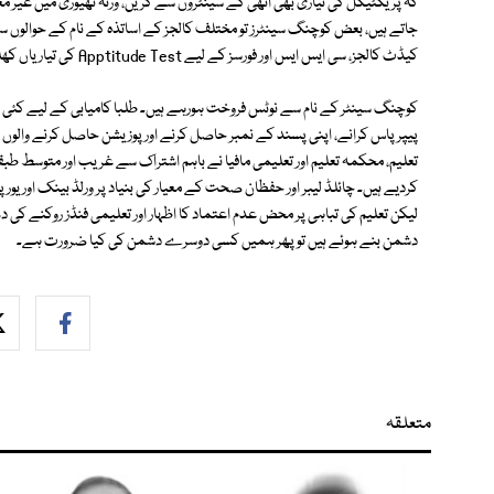
کہ پریکٹیکل کی تیاری بھی انھی کے سینٹروں سے کریں، ورنہ تھیوری میں غیر
جاتے ہیں، بعض کوچنگ سینٹرز تو مختلف کالجز کے اساتذہ کے نام کے حوالوں س
کیڈٹ کالجز، سی ایس ایس اور فورسز کے لیے Apptitude Test کی تیاریاں کھلے عام اشتہارات کے ذریعے کروائی جارہی ہیں۔
کوچنگ سینٹر کے نام سے نوٹس فروخت ہورہے ہیں۔ طلبا کامیابی کے لیے کئی کئی
پیپر پاس کرانے، اپنی پسند کے نمبر حاصل کرنے اور پوزیشن حاصل کرنے والوں
تعلیم، محکمہ تعلیم اور تعلیمی مافیا نے باہم اشتراک سے غریب اور متوسط طبقے
کردیے ہیں۔ چائلڈ لیبر اور حفظان صحت کے معیار کی بنیاد پر ورلڈ بینک اور یو
لیکن تعلیم کی تباہی پر محض عدم اعتماد کا اظہار اور تعلیمی فنڈز روکنے کی 
دشمن بنے ہوئے ہیں تو پھر ہمیں کسی دوسرے دشمن کی کیا ضرورت ہے۔
متعلقہ