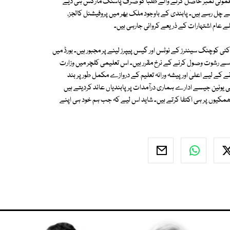
 معمولی نمبر حاصل کرنے والے طلبا کو صرف پاسنگ مارکس ہی دیے
ے چل رہے ہیں۔ پابندی کے باوجود ملک بھر میں پروفیشنل کالجز،
 کوچنگ سینٹرز کے نوٹس اور گیس پیپرز لینے پر مجبور ہیں۔ بورڈ میں
 سے رشوت وصول کرنے کے نرخ مقرر ہیں۔ اس تعلیمی کلچر میں وزارت
 کے لیے اعلیٰ اور پیشہ ورانہ تعلیم کے دروازے مکمل طور پر بند
رپی یونین جیسے ادارے ہماری درآمدات پر پابندیاں عائد کردیتے ہیں
دھمکیوں پر ہی اکتفا کرتے ہیں۔ شاید اس لیے کہ جب ہم خود ہی اپنے