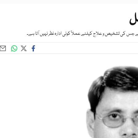
ل
س کی تشخیص و علاج کیلئے عملاً کوئی ادارہ نظر نہیں آتا ہے۔