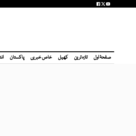
صفحۂ اول
تازہ ترین
کھیل
خاص خبریں
پاکستان
انٹ