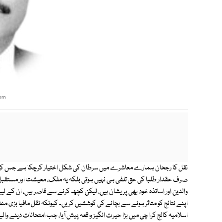
com
نقل کا رجحان ہمارے معاشرے میں سرطان کی شکل اختیار کرچکا ہے جس کی تش
صرف حقدار طلبا کی حق تلفی ہی نہیں ہوتی بلکہ یہ ملک، معیشت اور مستقبل
والدین اور اساتذہ خود بھی پریشان ہیں، لیکن کچھ کرنے سے قاصر ہیں، ان کے ل
اپنے نتائج کو متاثر ہونے سے بچانے کی کوششیں کریں۔ کیونکہ نقل مافیا بڑی منظ
اسلامیہ کالج کرا چی میں بڑا حیرت انگیز واقعہ پیش آیا، جب امتحانات دینے والے 