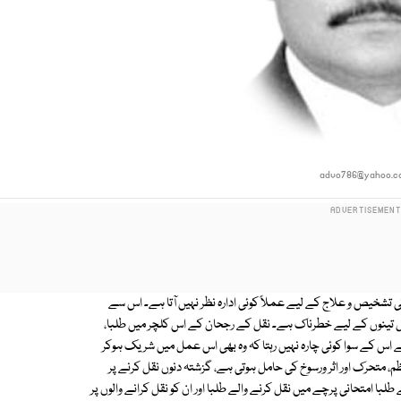
advo786@yahoo.
خیص و علاج کے لیے عملاً کوئی ادارہ نظر نہیں آتا ہے۔ اس سے
 تینوں کے لیے خطرناک ہے۔ نقل کے رجحان کے اس کلچر میں طلبا،
یے اس کے سوا کوئی چارہ نہیں رہتا کہ وہ بھی اس عمل میں شریک ہوکر
م، متحرک اور اثر ورسوخ کی حامل ہوتی ہے، گزشتہ دنوں نقل کرنے پر
طلبا امتحانی پرچے میں نقل کرنے والے طلبا اور ان کو نقل کرانے والوں پر