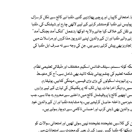
ا، امتحانی کاپیاں اور پرچے پھاڑدیے گئے، طلبا نے کالج سے نکل کر سڑک
لیس نے طلبا کو منتشر کرنے کے لیے لاٹھی چارج اور شیلنگ کی، طلبا
 نقل کے خلاف کیا جانے والا یہ انوکھا ردعمل ''تنگ آمد بجنگ آمد''
والے طلبا اور ان کے والدین اپنے انٹرویوز، مذاکروں اور مراسلات میں
ور تجاویز بھی پیش کرتے رہے ہیں، جن کی وجہ سے نہ صرف اہل طلبا کی
جگہ کوٹہ سسٹم، سیلف فنانس اسکیم، مختلف اور طبقاتی تعلیمی نظام،
حکمہ تعلیم کی چشم پوشی بلکہ تائید بھی شامل ہے۔ آج کل متوسط
رائیویٹ اسکولوں کی بڑی بڑی فیسیں، مہنگی کتابیں، یونیفارم،
سیں و دیگر اخراجات، یہاں تک کہ پریکٹیکل کی تیاری کے لیے ہزاروں
سی اچھے کالج یا پروفیشنل کالج میں داخلے سے محروم رہ جاتا ہے۔ جب
ٹیز میں داخلہ حاصل کرلیتے ہیں۔ یہ مشاہدہ طلبا اور ان کے والدین خود
والدین بھی ذہنی کرب اور احساس ناکامی سے دوچار ہوتے ہیں۔
ی کلاسیں علیحدہ علیحدہ نہیں ہوتی تھیں اور امتحانی سوالات کو
دیکھا کہ طلبا گیس پیپرز کے ذریعے کم محنت سے امتحانات میں