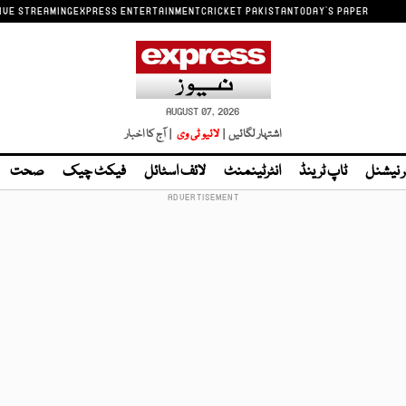
IVE STREAMING
EXPRESS ENTERTAINMENT
CRICKET PAKISTAN
TODAY'S PAPER
AUGUST 07, 2026
اشتہار لگائیں |
لائیو ٹی وی
| آج کا اخبار
ر نیشنل
ٹاپ ٹرینڈ
انٹرٹینمنٹ
لائف اسٹائل
فیکٹ چیک
صحت