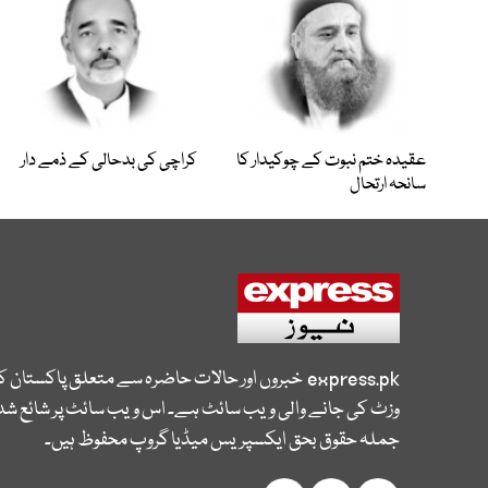
عقیدہ ختم نبوت کے چوکیدار کا
کراچی کی بدحالی کے ذمے دار
سانحہ ارتحال
express.pk
خبروں اور حالات حاضرہ سے متعلق پاکستان 
وزٹ کی جانے والی ویب سائٹ ہے۔ اس ویب سائٹ پر شائع شدہ
جملہ حقوق بحق ایکسپریس میڈیا گروپ محفوظ ہیں۔