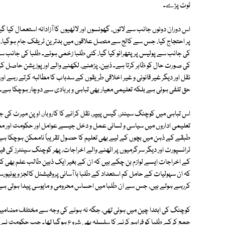
ٹوٹ پڑے۔
اس دوران دونوں جانب سے لاتوں، گھونسوں اور لاٹھیوں کا آزادانہ استعمال کیا گی
پر احتجاج کیا، جس سے کالج سے متصل علاقوں میں بدترین ٹریفک جام ہوگیا، پو
کی جانب سے پولیس پر پتھرائو کیا گیا، کئی طلبا زخمی ہوئے۔ طلبا کی جانب سے
کی صورت حال کو ظاہر کرتا ہے۔ ذہین، پڑھنے، لکھنے والے اور پوزیشن حاصل کرنے 
نقل اور دیگر غیر قانونی و غیر اخلاقی طریقوں کے سدباب کا مطالبہ کرتے رہے ا
حق تلفی ہوئی ہے بلکہ تعلیمی معیار بھی تباہی و بربادی سے دوچار ہوچکا ہے۔
اس تباہی میں کوچنگ سینٹر، گیس پیپر، نقل کرانے کا کاروبار، اوپن میرٹ کی 
تعلیمی اداروں میں سیاسی و لسانی عمل و دخل جیسے عوامل اور حکومت اور م
طبقے کے ذہن میں بچوں کے لیے بھی تعلیم کا حصول تقریباً ناممکن ہوچکا ہے۔ پ
ٹرانسپورٹ اور دیگر سرگرمیوں پر اٹھنے والے اخراجات، پھر کوچنگ سینٹرز کی فی
کے اخراجات ایسے لوازم بن چکے ہیں کہ ان کے بغیر ایک ذہین طالب علم بھی ک
کہ ان سہولیات کے حامل کم استعداد کے طلبا با آسانی پروفیشنل کالجز و یونیورس
کررہے ہوتے ہیں، جس سے ان طلبا میں احساس محرومی و مایوسی پیدا ہوتی ہے، 
کوچنگ کی ابتدا چین میں ہوئی تھی، جگہ نہ ہونے کی وجہ سے مختلف مضامین ک
جمع کرکے طلبا کو فراہم کرنے کا سلسلہ بھی شروع ہوگیا تھا۔ جب حکومت نے 