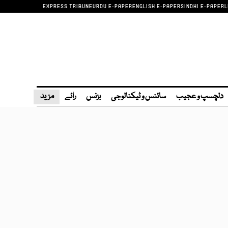
EXPRESS TRIBUNE
URDU E-PAPER
ENGLISH E-PAPER
SINDHI E-PAPER
L
دلچسپ و عجیب
سائنس و ٹیکنالوجی
بزنس
رائے
مزید