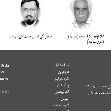
ابلاغ اور ابلاغِ عامہ (دوسرا اور
قرض کی قلیل مدت کی سہولت
آخری حصہ)
صفحۂ اول
 Urdu
تازہ ترین
rdu
غزہ لہو لہو
ws in
پاکستان
کی سب سے زیادہ
انٹر نیشنل
 Urdu
 تمام مواد کے
کھیل
انٹرٹینمنٹ