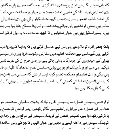
کامیاب ہونے لگے ہیں تو ان پر پابندی عائد کردی۔ جب کہ ہمارے ہاں جگہ اور 
بڑی عمارتیں اور اساتذہ کی خاصی تعداد موجود ہے، جہاں ہر جماعت میں طلبا ک
کی تعداد طالب علموں سے زیادہ ہے، گھوسٹ اسکولوں کی بھی بڑی تعداد پائی جات
جاتے ہیں، بعض کو نشئیوں اور جرائم پیشہ عناصر نے اپنا مسکن بنایا ہوا ہے،
ہیں۔ ایسے اسکول بھی ہیں جہاں تنخواہوں کا کچھ حصہ ماہانہ وصول کرکے اساتذ
بلکہ بعض افراد تو ملازمتیں ہی اس لیے حاصل کرتے ہیں کہ وہ اپنا کاروبار یا 
کرتے رہیںگے۔ اسی لیے محکمہ تعلیم میں سفارش، رشوت، اقربا پروری اور سیاسی
بھرتی کے امیدواروں کی جو درگت بنائی جاتی ہے اور جس طرح ان کی عزت نفس سے
دیکھ رہی ہے اور ورلڈ بینک اور یورپی یونین مسلسل عدم اعتماد کا اظہار اور
ہیں لیکن وزارت تعلیم اور محکمہ تعلیم کو نہ اپنے فرائض کا احساس ہے نہ ان 
کے اعلیٰ افسران تحقیقاتی کمیٹی کے سامنے اساتذہ امیدواروں سے بھرتی کے 
کسی کا بال بیکا نہیں ہوا۔
نوکر شاہی، سیاسی عمل دخل، سیاسی تقرر و تبادلہ، رشوت، سفارش، خوشامد، خو
عناصر کے عمل دخل نے اہل اور تعلیم سے لگائو رکھنے، اپنے فرائض کو بحسن و
پا کرکے رکھ دیا ہے۔ تعلیمی تعطل نے کوچنگ سینٹرز کے مواقع اور بھی بڑھا دیے
کوچنگ سینٹرز میں داخلہ لینے پر مجبور ہیں جہاں انھیں کالجز کے وہی اساتذہ تعل