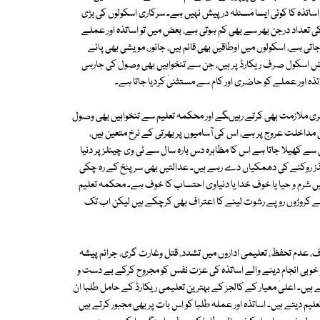
اساتذہ کا کوئی ایسا مسئلہ درپیش نہیں ہے۔ سرکاری اسکولوں کی بڑی
ی تعداد درجن بھر سے بھی کم ہوتی ہے، بعض میں تو اساتذہ اور عملے
ی ہے، اسکولوں میں اوطاقیں بھی قائم ہیں، جانور، مویشی بھی پائے
 بعض اسکول صرف ریکارڈ پر ہیں، جن سے تنخواہیں بھی وصول کی جارہی
ہ اور عملے کو حاضری اور کام سے مستثنیٰ کردیا جاتا ہے۔
دوسری ملازمت بھی کرتے رہیںگے اور محکمہ تعلیم سے تنخواہیں بھی وصول
 مداخلت عروج پر ہے، اس کی آسامیوں پر بھرتی کے نرخ متعین ہیں،
 کھیلا جاتا ہے اس کا مظاہرہ دس بارہ سال سے ٹی وی چینلز پر دنیا
 فنڈز روکنے کی دھمکیاں دے رہے ہیں۔ عدالتیں بھی سر پٹخ کے رہ چکی
میں شرم و حیا یا خوف خدا یا دنیاوی احتساب کا خوف ہے۔ محکمہ تعلیم
لیے کروڑوں روپے رشوت لینے کا اعتراف بھی کرچکے ہیں لیکن اب تک
ف، عدم تحفظ، تعلیمی اداروں میں تشدد، قتل وغارت گری، جرائم پیشہ
 خوبی انجام دینے والے اساتذہ کی عزت نفس کو مجروح کرکے بے دست و
 ہیں۔ اعلیٰ معیار کے کالجز کے بہترین تعلیمی ریکارڈ کے حامل طلبا ان
یم دیتے ہیں۔ اساتذہ اور عملہ طلبا کو اس بات پر بھی مجبور کرتے ہیں