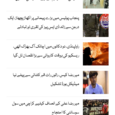
پنجاب پولیس میں بڑے پیمانے پر اکھاڑ پچھاڑ، ایک
درجن سے زائد ڈی ایس پیز کی تقرری اور تبادلے
راولپنڈی، دو دکانوں میں اچانک آگ بھڑک اٹھی،
ریسکیو کی بروقت کارروائی سے بڑا نقصان ٹل گیا
میر رضا کیس، راتوں رات قبر کشائی سے پہلے نیا
میڈیکل بورڈ تشکیل
میر رضا علی کے انصاف کیلیے کراچی میں سول
سوسائٹی کا احتجاج