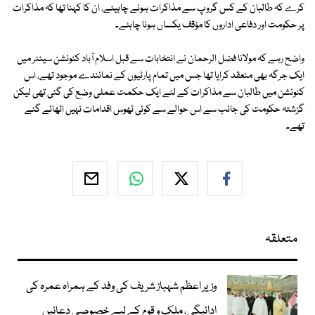
کرے کہ طالبان کے کس گروپ سے مذاکرات ہونے چاہیئے، ان کا کہنا تھا کہ مذاکرات
پر حکومت اور دفاعی اداروں کا مؤقف یکساں ہونا چاہئے۔
واضح رہے کہ مولانا فضل الرحمان نے انتخابات سے قبل اسلام آباد کنونشن سینٹر میں
ایک جرگہ بھی منعقد کرایا تھا جس میں تمام پارٹیوں کے نمائندے موجود تھے، اس
کنونشن میں طالبان سے مذاکرات کے لئے ایک حکمت عملی وضع کی گئی تھی لیکن
گزشتہ حکومت کی جانب سے اس حوالے سے کوئی ٹھوس اقدامات نہیں اٹھائے گئے
تھے۔
متعلقہ
وزیر اعظم شہباز شریف کی وفد کے ہمراہ عمرہ کی
ادائیگی، ملک و قوم کے لیے خصوصی دعائیں