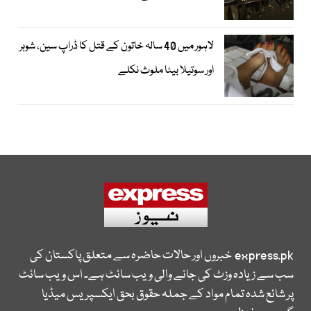
لاہور میں 40 سالہ خاتون کے قتل کا ڈراپ سین، شوہر
اور سوتیلا بیٹا ملوث نکلے
express.pk
خبروں اور حالات حاضرہ سے متعلق پاکستان کی
سب سے زیادہ وزٹ کی جانے والی ویب سائٹ ہے۔ اس ویب سائٹ
پر شائع شدہ تمام مواد کے جملہ حقوق بحق ایکسپریس میڈیا