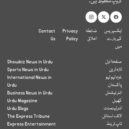
گروپ محفوظ ہیں۔
ایکسپریس
ضابطہ
Privacy
Contact
کے بارے
اخلاق
Policy
Us
میں
صفحۂ اول
Showbiz News in Urdu
تازہ ترین
Sports News in Urdu
غزہ لہو لہو
International News in
پاکستان
Urdu
انٹر نیشنل
Business News in Urdu
کھیل
Urdu Magazine
انٹرٹینمنٹ
Urdu Blogs
لائف اسٹائل
The Express Tribune
ٹاپ ٹرینڈ
Express Entertainment