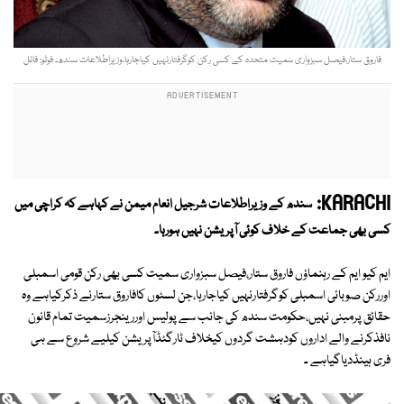
فاروق ستار،فیصل سبزواری سمیت متحدہ کے کسی رکن کوگرفتارنہیں کیاجارہا،وزیراطلاعات سندھ۔ فوٹو: فائل
KARACHI:
سندھ کے وزیراطلاعات شرجیل انعام میمن نے کہاہے کہ کراچی میں
کسی بھی جماعت کے خلاف کوئی آپریشن نہیں ہورہا۔
ایم کیو ایم کے رہنماؤں فاروق ستار،فیصل سبزواری سمیت کسی بھی رکن قومی اسمبلی
اوررکن صوبائی اسمبلی کوگرفتارنہیں کیاجارہا،جن لسٹوں کافاروق ستارنے ذکرکیاہے وہ
حقائق پرمبنی نہیں،حکومت سندھ کی جانب سے پولیس اوررینجرزسمیت تمام قانون
نافذکرنے والے اداروں کودہشت گردوں کیخلاف ٹارگٹڈآپریشن کیلیے شروع سے ہی
فری ہینڈدیاگیاہے ۔