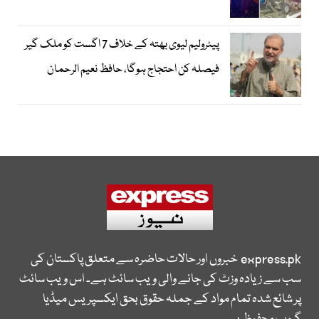
پیٹرولیم لیوی بھتہ کے خلاف 7 اگست کو ملک گیر
فیصلہ کن احتجاج ہوگا، حافظ نعیم الرحمان
express.pk
خبروں اور حالات حاضرہ سے متعلق پاکستان کی
سب سے زیادہ وزٹ کی جانے والی ویب سائٹ ہے۔ اس ویب سائٹ
پر شائع شدہ تمام مواد کے جملہ حقوق بحق ایکسپریس میڈیا