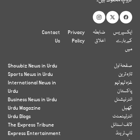
گروپ محفوظ ہیں۔
ایکسپریس
ضابطہ
Privacy
Contact
کے بارے
اخلاق
Policy
Us
میں
صفحۂ اول
Showbiz News in Urdu
تازہ ترین
Sports News in Urdu
غزہ لہو لہو
International News in
پاکستان
Urdu
انٹر نیشنل
Business News in Urdu
کھیل
Urdu Magazine
انٹرٹینمنٹ
Urdu Blogs
لائف اسٹائل
The Express Tribune
ٹاپ ٹرینڈ
Express Entertainment