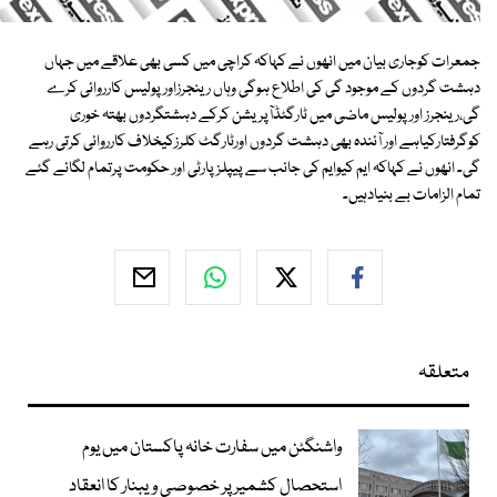
جمعرات کوجاری بیان میں انھوں نے کہاکہ کراچی میں کسی بھی علاقے میں جہاں
دہشت گردوں کے موجود گی کی اطلاع ہوگی وہاں رینجرزاور پولیس کارروائی کرے
گی،رینجرز اورپولیس ماضی میں ٹارگٹڈآپریشن کرکے دہشتگردوں بھتہ خوری
کوگرفتارکیاہے اور آئندہ بھی دہشت گردوں اورٹارگٹ کلرزکیخلاف کارروائی کرتی رہے
گی۔ انھوں نے کہاکہ ایم کیوایم کی جانب سے پیپلزپارٹی اور حکومت پرتمام لگائے گئے
تمام الزامات بے بنیادہیں۔
متعلقہ
واشنگٹن میں سفارت خانہ پاکستان میں یوم
استحصال کشمیر پر خصوصی ویبنار کا انعقاد