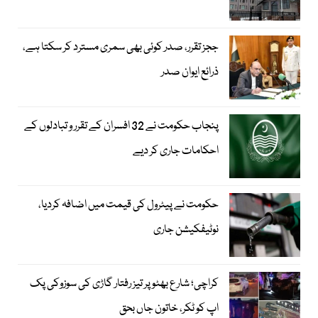
ججز تقرر، صدر کوئی بھی سمری مسترد کر سکتا ہے،
ذرائع ایوان صدر
پنجاب حکومت نے 32 افسران کے تقرر و تبادلوں کے
احکامات جاری کر دیے
حکومت نے پیٹرول کی قیمت میں اضافہ کردیا،
نوٹیفکیشن جاری
کراچی؛ شارع بھٹو پر تیز رفتار گاڑی کی سوزوکی پک
اپ کو ٹکر، خاتون جاں بحق