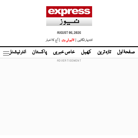
AUGUST 06, 2026
اشتہار لگائیں |
لائیو ٹی وی
| آج کا اخبار
صفحۂ اول
تازہ ترین
کھیل
خاص خبریں
پاکستان
انٹر نیشنل
ٹا