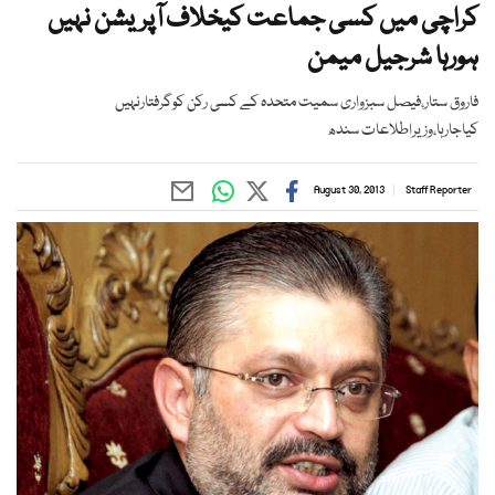
کراچی میں کسی جماعت کیخلاف آپریشن نہیں
ہورہا شرجیل میمن
فاروق ستار،فیصل سبزواری سمیت متحدہ کے کسی رکن کوگرفتارنہیں
کیاجارہا،وزیراطلاعات سندھ
August 30, 2013
Staff Reporter