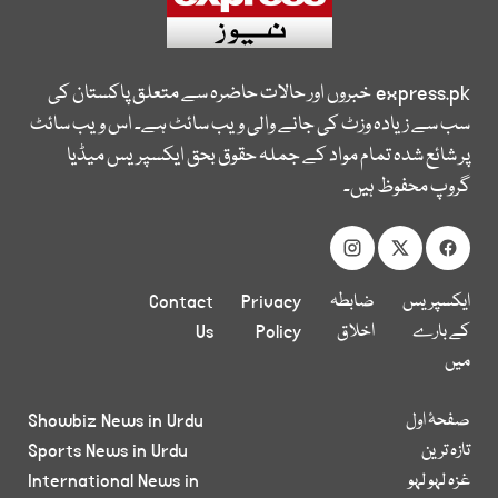
express.pk
خبروں اور حالات حاضرہ سے متعلق پاکستان کی
سب سے زیادہ وزٹ کی جانے والی ویب سائٹ ہے۔ اس ویب سائٹ
پر شائع شدہ تمام مواد کے جملہ حقوق بحق ایکسپریس میڈیا
گروپ محفوظ ہیں۔
ایکسپریس
ضابطہ
Privacy
Contact
کے بارے
اخلاق
Policy
Us
میں
صفحۂ اول
Showbiz News in Urdu
تازہ ترین
Sports News in Urdu
غزہ لہو لہو
International News in