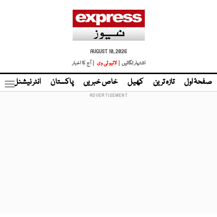
AUGUST 10, 2026
اشتہار لگائیں |
لائیو ٹی وی
| آج کا اخبار
صفحۂ اول
تازہ ترین
کھیل
خاص خبریں
پاکستان
انٹر نیشنل
ٹا