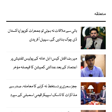
متعلقہ
بانی سے ملاقات نہ ہوئی تو جمعرات کو پورا پاکستان
ڈی چوک بنادیں گے، سہیل آفریدی
میر رضا قتل کیس؛ اہل خانہ کے پولیس تفتیش پر
اعتماد کے بعد عدالتی کمیشن کا فیصلہ مؤخر
ججز سمری پر دستخط نہ کرنے کا معاملہ، صدر سے
مذاکرات کا ٹاسک اسپیکر قومی اسمبلی کے سپرد