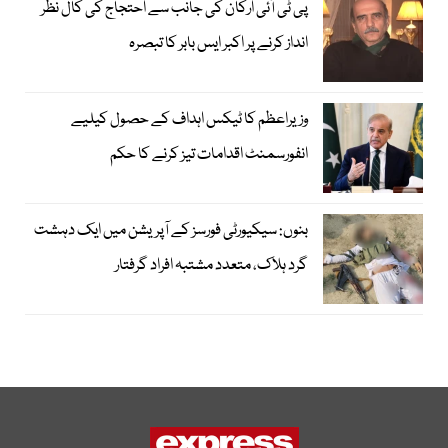
پی ٹی آئی ارکان کی جانب سے احتجاج کی کال نظر
انداز کرنے پر اکبر ایس بابر کا تبصرہ
وزیراعظم کا ٹیکس اہداف کے حصول کیلیے
انفورسمنٹ اقدامات تیز کرنے کا حکم
بنوں: سیکیورٹی فورسز کے آپریشن میں ایک دہشت
گرد ہلاک، متعدد مشتبہ افراد گرفتار