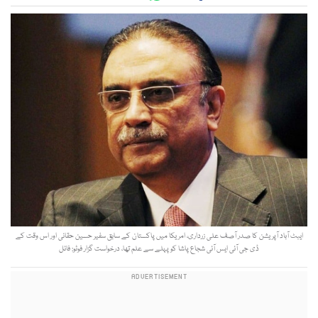
ایبٹ آباد آپریشن کا صدر آصف علی زرداری، امریکا میں پاکستان کے سابق سفیر حسین حقانی اور اس وقت کے
ڈی جی آئی ایس آئی شجاع پاشا کو پہلے سے علم تھا، درخواست گزار فوٹو: فائل