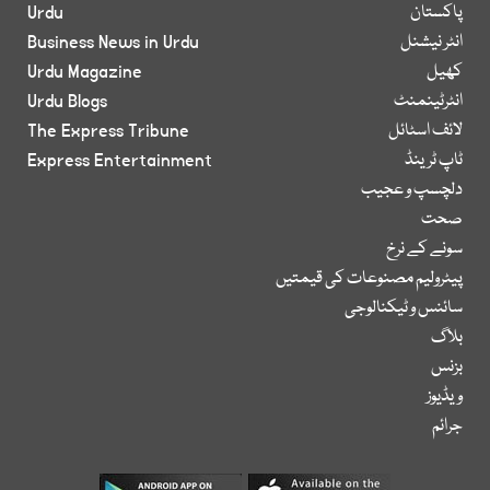
پاکستان
Urdu
انٹر نیشنل
Business News in Urdu
کھیل
Urdu Magazine
انٹرٹینمنٹ
Urdu Blogs
لائف اسٹائل
The Express Tribune
ٹاپ ٹرینڈ
Express Entertainment
دلچسپ و عجیب
صحت
سونے کے نرخ
پیٹرولیم مصنوعات کی قیمتیں
سائنس و ٹیکنالوجی
بلاگ
بزنس
ویڈیوز
جرائم