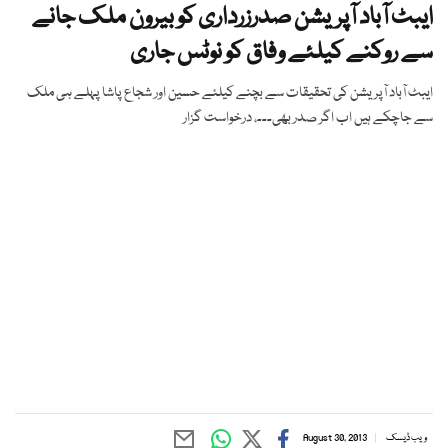
ایبٹ آباد آپریشن صدرزرداری کو بیرون ملک جانے
سے روکنے کیلئے وفاق کو نوٹس جاری
ایبٹ آباد آپریشن کی تحقیقات سے بچنے کیلئے حسین اور شجاع پاشا پہلے ہی ملک
سے جاچکے ہیں اب اگر صدر بھی۔۔۔، درخواست گزار
ویب ڈیسک
August 30, 2013