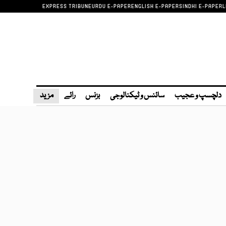
EXPRESS TRIBUNE
URDU E-PAPER
ENGLISH E-PAPER
SINDHI E-PAPER
L
دلچسپ و عجیب
سائنس و ٹیکنالوجی
بزنس
رائے
مزید