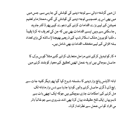
ستان میں گزشتہ دہائی سے توجہ دینے کی کوشش کی جارہی ہے، جس میں
 میں بھی اس پر خصوصی توجہ دینے کی کوشش کی گئی۔ ممتاز ماہر تعلیم
شن کمیشن کے لیے بڑے اقدامات کرنے کے دعوے کیے پھر ڈاکٹر جاوید
جاسکتی ہے وہیں ایسے اقدامات بھی ہیں کہ جن کی تعریف نہ کرنا یقیناً
لبا کو بیرون ملک اسکالر شپ کے ذریعے بھیجنا (اساتذہ کی بڑی تعداد
صلہ افزائی کے لیے مختلف اقدامات بھی شامل ہیں۔
 کار کو تبدیل کرکے نئے مراحل متعارف کرائے گئے مثلاً کورس ورک کا
اصل ہوجاتی ہیں اور یہ عمل انھیں تحقیق کے معیار کو بلند کرنے میں
نہ الاؤنس پانچ ہزار دینے کا سلسلہ شروع کیا گیا پھر دیگر کلیہ جات سے
 ایچ ڈی ڈگری حاصل کرنے والوں کو دیا جارہا ہے دس ہزار ماہانہ تک
شامل کرنے کے احکامات جاری ہوچکے ہیں جوکہ ایک اچھی بات ہے
 یہاں ایک تلخ حقیقت بیان کرنا بھی اشد ضروری ہے جو غالباً ہائر
افراد کو اس عمل سے نظرانداز کرنا۔