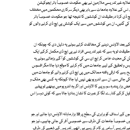
علاوہ غیر تدریسی ملازمین نے بھی حکومت خصوصاً ہائر ایجوکیشن
 اس کے علاوہ جامعات سے باہر بھی دیگر سرکاری محکموں میں مختلف
یچ ڈی کرنا درحقیقت ان کوششوں کا نتیجہ تھا جو حکومت خصوصاً ہائر
ی گئیں۔ ان ہی کوششوں میں سے ایک کوشش پی ایچ ڈی کرنے والوں کو
ے کے بعد الاؤنس دینے کی مخالفت کرتے ہوئے یہ دلیل دی کہ چونکہ ان
ہ حقیقت تو یہ ہے کہ غیر تدریسی افراد نے پی ایچ ڈی مکمل کرکے ایک
اور وطن کی محبت خاص کر ایچ ای سی کی کوششوں کو آگے بڑھاتے ہوئے یہ
یس و تحقیق کے لیے جامعات میں کام کرنے کا موقع دیا جاتا مگر افسوس
وپے الاؤنس دیا جارہا ہے۔ واضح رہے کہ ترقی یافتہ ممالک میں پی ایچ ڈی کرنے والے کو جامعات میں
جاتی ہے، ان سے انٹرویو بھی نہیں لیا جاتا کیونکہ یہ کسی بھی ملک و
زار پندرہ سو روپے کا الاؤنس اور اگر وہ انٹرویو میں بیٹھے تو پہلے
 فیل کرکے کنارے لگا کر عبرت کا نشان بنادیا جاتا ہے کہ کوئی دوسرا اس
ضرورت اس امر کی ہے کہ پورے ملک میں پی ایچ ڈی کرنے والے مختلف محکموں کے اسٹاف کو برابری کی سطح پر 10 ہزار ماہانہ الاؤنس دیا جائے اور جو
اروں خصوصاً جامعات کی طرف سے خصوصی آفر کی جانی چاہیے۔ نیز جو
ر تدریسی آسامی پر کام کر رہے ہیں انھیں تدریس کے شعبے کی طرف