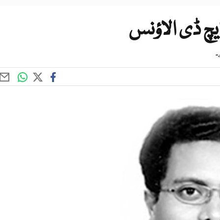
ایچ ڈی الاؤنس
۔