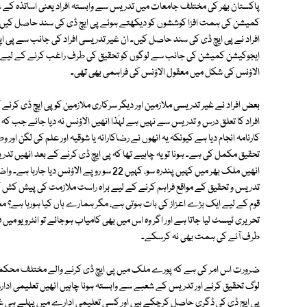
پاکستان بھر کی مختلف جامعات میں تدریس سے وابستہ افراد یعنی اساتذہ کے 
کمیشن کی ہمت افزا کوششوں کو دیکھتے ہوئے پی ایچ ڈی کی سند حاصل کیں،
افراد نے پی ایچ ڈی کی سند حاصل کیں۔ ان غیر تدریسی افراد کی جانب سے پی ا
ایجوکیشن کمیشن کی جانب سے لوگوں کو تحقیق کی طرف راغب کرنے کے لیے ک
الاؤنس کی شکل میں معقول الاؤنس کی فراہمی بھی تھی۔
بعض افراد نے غیر تدریسی ملازمین اور دیگر سرکاری ملازمین کو پی ایچ ڈی کرن
افراد کا تعلق درس و تدریس سے نہیں ہے لہٰذا انھیں الاؤنس نہ دیا جائے جب ک
کارنامہ انجام دیا ہے کیونکہ یہ انھوں نے رضاکارانہ یا شوقیہ اور علم کی لگن 
تحقیق مکمل کی ہے۔ ہونا تو یہ چاہیے تھا کہ پی ایچ ڈی کرنے کے بعد انھیں تدر
انھیں ملک بھر میں کہیں پندرہ سو، کہیں 22 سو ر
تدریس و تحقیق کے مواقع فراہم کرنے کے لیے براہ راست ملازمت کی پیش کش کی 
قوم کے لیے ایک بڑے اعزاز کی بات ہوتی ہے، مگر ہمارے ہاں کیا ہورہا ہے؟ محض ہ
تحریری ٹیسٹ لیا جاتا ہے اور اگر وہ اس میں بھی کامیاب ہوجائے تو انٹرویو میں
طرف آنے کی ہمت بھی نہ کرسکے۔
لوگ تحقیق کرنے اور تدریس کے شعبے سے وابستہ ہونا چاہیں انھیں تعلیمی اد
پی ایچ ڈی کی ڈگری حاصل کرچکے ہیں اور کسی تعلیمی ادارے میں پہلے ہی غی