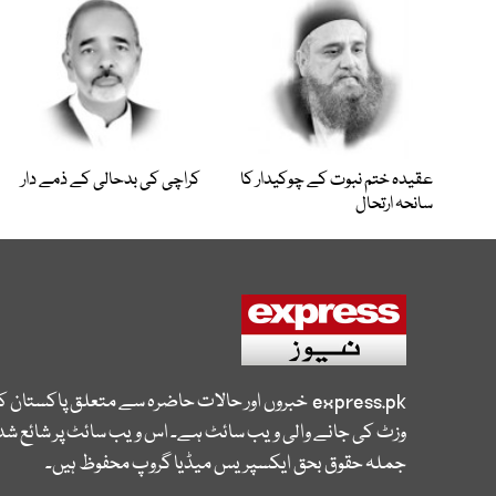
عقیدہ ختم نبوت کے چوکیدار کا
کراچی کی بدحالی کے ذمے دار
سانحہ ارتحال
express.pk
خبروں اور حالات حاضرہ سے متعلق پاکستان 
وزٹ کی جانے والی ویب سائٹ ہے۔ اس ویب سائٹ پر شائع شدہ
جملہ حقوق بحق ایکسپریس میڈیا گروپ محفوظ ہیں۔