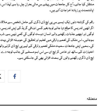
منتقل کیا جائے۔ آج کل جامعات میں پہلے ہی مالی بحران چل رہا ہے لہٰذا اس
اپائنٹمنٹ پر زیادہ اخراجات آتے ہیں۔
اگر انھیں تدریس کا موقع دیا جائے تو وہ بغیر کسی اضافی گریڈ کے اپنی تدری
لوگوں اور اچھے جذبات رکھنے والے انسان دوست لوگوں کی کمی نہیں ہے، شرط
ہوجائیں۔ اس ملک کی تعمیر و ترقی میں تعلیم اور تحقیق کی حوصلہ افزائی بہ
کی۔ ہمیں اپنی جامعات سمیت ملکی تعمیر و ترقی کے لیے پی ایچ ڈی کرنے والوں ک
اختیارات کے ساتھ اور خاص کر ایچ ای سی اس اہم مسئلے کی جانب توجہ دے 
ایچ ڈی ڈگری رکھنے والوں کی ہمت افزائی بھی کی جاسکتی ہے۔
متعلقہ