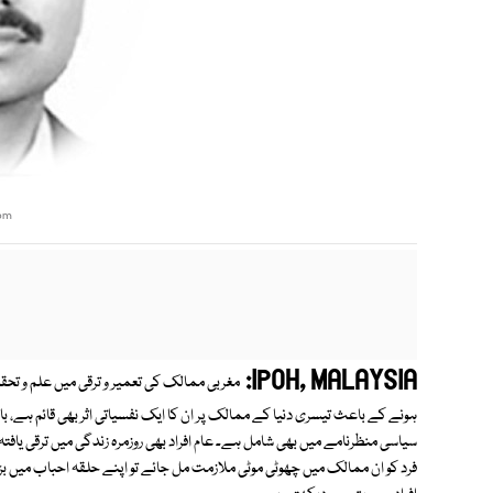
om
IPOH, MALAYSIA:
مغربی ممالک کی تعمیر و ترقی میں علم و تحقیق
ہونے کے باعث تیسری دنیا کے ممالک پر ان کا ایک نفسیاتی اثر بھی قائم ہے، باال
سیاسی منظرنامے میں بھی شامل ہے۔ عام افراد بھی روزمرہ زندگی میں ترقی یافت
فرد کو ان ممالک میں چھوٹی موٹی ملازمت مل جائے تو اپنے حلقہ احباب میں بڑ