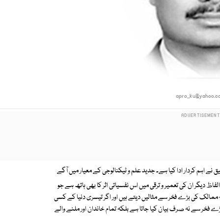
apro_ku@yahoo.c
 نے اہم کردار ادا کیا ہے۔ جدید علم و ٹیکنالوجی کے معیار میں آگے
فاظ دیگر ان کی تعمیر و ترقی میں اس نفسیاتی اثر کا بھی ہاتھ ہے جو
ہ ممالک کی بڑے فخر سے مثالیں دیتے ہیں اور اگر تیسری دنیا کے کسی
ے فخر سے نہ صرف بیان کیا جاتا ہے بلکہ تمام خاندان اور ملنے والے