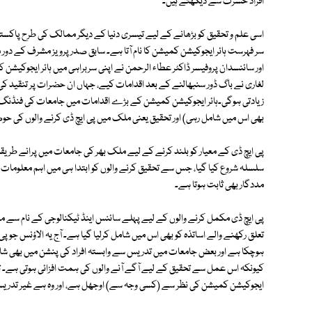
افراد حسرت سے دیکھتے ہیں۔
اسی علم و تحقیق کو بڑھانے کے لیے تیسری دنیا کے دیگر ممالک کی طرح پاک
سر فہرست ہائر ایجوکیشن کمیشن کا نام آتا ہے۔ سابق صدر پرویز مشرف کے دور
اور سائنسدان پروفیسر ڈاکٹر عطاء الرحمن نے اپنی سربراہی میں ہائر ایجوکی
لغاری نے باگ ڈور سنبھالنے کے بعد اقدامات کیے، جہاں ان حضرات پر تنقید کی 
زیادتی ہوگی۔ہائر ایجوکیشن کمیشن کے بڑے اقدامات میں جامعات کی فنڈنگ، ط
بھی اس میں شامل رہی) اور تحقیق یعنی ملک میں پی ایچ ڈی کرنے والوں کی حو
پی ایچ ڈی کے معیار کو بلند کرنے کے لیے ملک بھر کی جامعات میں پرانے طریقہ
سلسلہ شروع کیا گیا، جس سے تحقیق کرنے والوں کو ابتدا ہی میں اہم معلومات ح
مددگار بھی ثابت ہوتا ہے۔
پی ایچ ڈی مکمل کرنے والوں کے لیے پہلے سائنس اینڈ ٹیکنالوجی کے نام سے ماہا
تعلق رکھنے والے اساتذہ کو بھی اس میں شامل کرلیا گیا ہے۔ آج یہ الاؤنس جو پی
ہوچکا ہے اور بعض جامعات میں تدریس سے وابستہ افراد کی پنشن میں بھی 
کیونکہ اس عمل سے تحقیق کے لیے آگے آنے والوں کی ہمت افزائی ہوتی ہے۔ تاہم
ایجوکیشن کمیشن کی نظر سے (کسی وجہ سے) اوجھل ہے، اور وہ ہے غیر تدریسی 