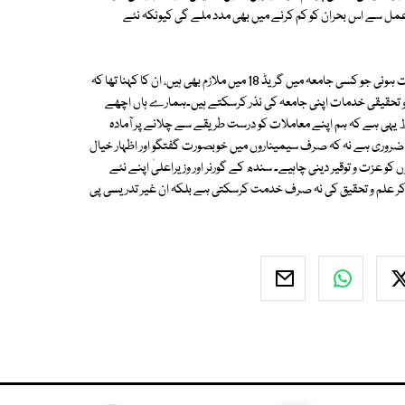
 عمل سے اس بحران کو کم کرنے میں بھی مدد ملے گی کیونکہ نئے
راقم کی گزشتہ دنوں ایک ایسے ہی پی ایچ ڈی ڈگری کے حامل شخص سے ملاقات ہوئی جو کسی جامعہ میں گریڈ 18 میں ملازم بھی ہیں، ان کا کہنا تھا کہ
سی و تحقیقی خدمات اپنی جامعہ کی نذر کرسکتے ہیں۔ہمارے ہاں اچھے
 یہی ہے کہ ہم اپنے معاملات کو درست طریقے سے چلانے پر آمادہ
ت ضروری ہے نہ کہ صرف سیمیناروں میں خوبصورت گفتگو اور اظہار خیال
و عزت و توقیر دینی چاہیے۔ سندھ کے گورنر اور وزیراعلیٰ اپنے نئے
کر علم و تحقیق کی نہ صرف خدمت کرسکتی ہے بلکہ ان غیر تدریسی پی