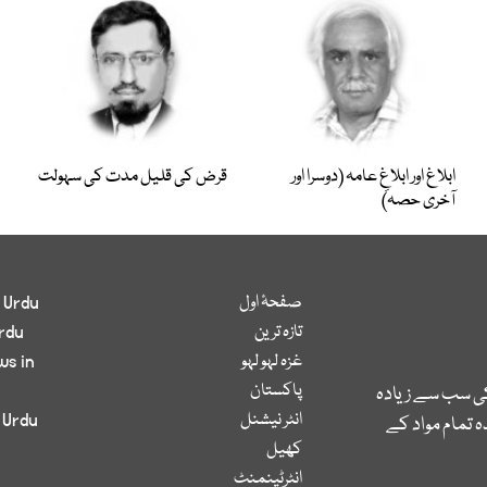
ابلاغ اور ابلاغِ عامہ (دوسرا اور
قرض کی قلیل مدت کی سہولت
آخری حصہ)
صفحۂ اول
 Urdu
تازہ ترین
rdu
غزہ لہو لہو
ws in
پاکستان
کی سب سے زیادہ
انٹر نیشنل
 Urdu
 تمام مواد کے
کھیل
انٹرٹینمنٹ