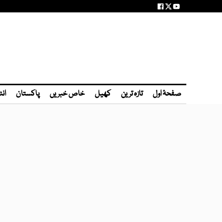
صفحۂ اول
تازہ ترین
کھیل
خاص خبریں
پاکستان
انٹ