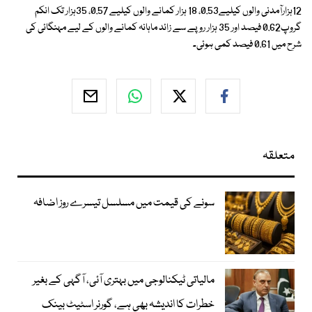
12ہزارآمدنی والوں کیلیے0.53، 18 ہزار کمانے والوں کیلیے 0.57، 35ہزار تک انکم
گروپ0.62 فیصد اور 35 ہزار روپے سے زائد ماہانہ کمانے والوں کے لیے مہنگائی کی
شرح میں 0.61 فیصد کمی ہوئی۔
متعلقہ
سونے کی قیمت میں مسلسل تیسرے روز اضافہ
مالیاتی ٹیکنالوجی میں بہتری آئی، آگہی کے بغیر
خطرات کا اندیشہ بھی ہے، گورنر اسٹیٹ بینک