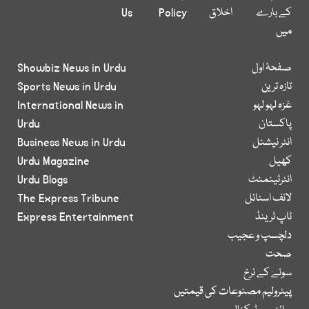
کے بارے
اخلاق
Policy
Us
میں
صفحۂ اول
Showbiz News in Urdu
تازہ ترین
Sports News in Urdu
غزہ لہو لہو
International News in
پاکستان
Urdu
انٹر نیشنل
Business News in Urdu
کھیل
Urdu Magazine
انٹرٹینمنٹ
Urdu Blogs
لائف اسٹائل
The Express Tribune
ٹاپ ٹرینڈ
Express Entertainment
دلچسپ و عجیب
صحت
سونے کے نرخ
پیٹرولیم مصنوعات کی قیمتیں