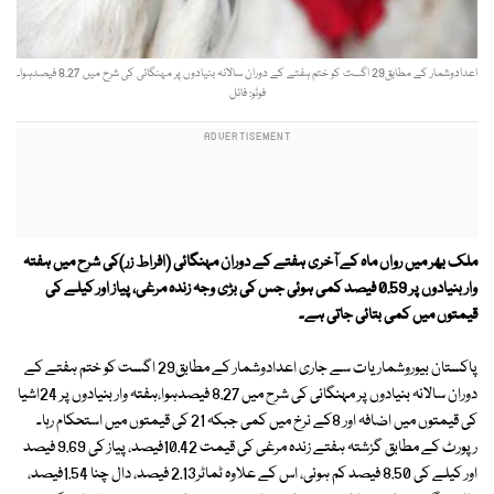
اعدادوشمار کے مطابق29 اگست کو ختم ہفتے کے دوران سالانہ بنیادوں پر مہنگائی کی شرح میں 8.27 فیصدہوا۔
فوٹو: فائل
ملک بھر میں رواں ماہ کے آخری ہفتے کے دوران مہنگائی (افراط زر)کی شرح میں ہفتہ
وار بنیادوں پر 0.59 فیصد کمی ہوئی جس کی بڑی وجہ زندہ مرغی، پیاز اور کیلے کی
قیمتوں میں کمی بتائی جاتی ہے۔
پاکستان بیوروشماریات سے جاری اعدادوشمار کے مطابق29 اگست کو ختم ہفتے کے
دوران سالانہ بنیادوں پر مہنگائی کی شرح میں 8.27 فیصدہوا،ہفتہ وار بنیادوں پر 24اشیا
کی قیمتوں میں اضافہ اور 8کے نرخ میں کمی جبکہ 21 کی قیمتوں میں استحکام رہا۔
رپورٹ کے مطابق گزشتہ ہفتے زندہ مرغی کی قیمت 10.42فیصد، پیاز کی 9.69 فیصد
اور کیلے کی 8.50 فیصد کم ہوئی، اس کے علاوہ ٹماٹر2.13 فیصد، دال چنا 1.54فیصد،