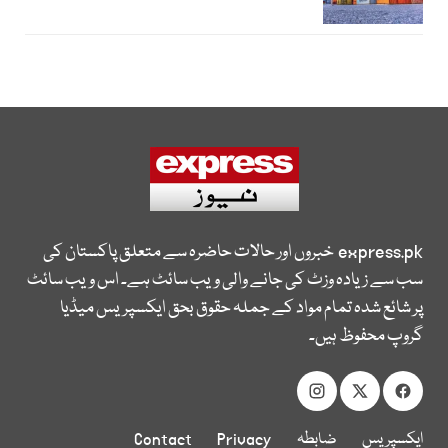
express.pk
خبروں اور حالات حاضرہ سے متعلق پاکستان کی
سب سے زیادہ وزٹ کی جانے والی ویب سائٹ ہے۔ اس ویب سائٹ
پر شائع شدہ تمام مواد کے جملہ حقوق بحق ایکسپریس میڈیا
گروپ محفوظ ہیں۔
ایکسپریس
ضابطہ
Privacy
Contact