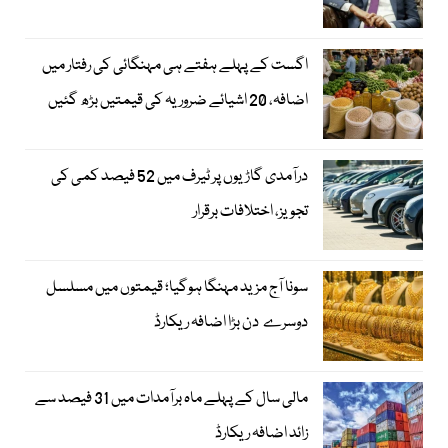
اگست کے پہلے ہفتے ہی مہنگائی کی رفتار میں
اضافہ، 20 اشیائے ضروریہ کی قیمتیں بڑھ گئیں
درآمدی گاڑیوں پر ٹیرف میں 52 فیصد کمی کی
تجویز، اختلافات برقرار
سونا آج مزید مہنگا ہوگیا؛ قیمتوں میں مسلسل
دوسرے دن بڑا اضافہ ریکارڈ
مالی سال کے پہلے ماہ برآمدات میں 31 فیصد سے
زائد اضافہ ریکارڈ