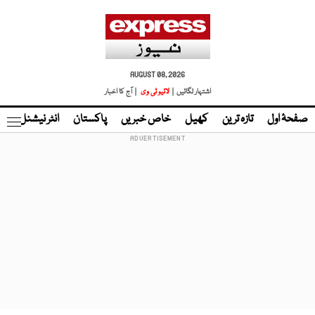
AUGUST 08, 2026
اشتہار لگائیں |
لائیو ٹی وی
| آج کا اخبار
صفحۂ اول
تازہ ترین
کھیل
خاص خبریں
پاکستان
انٹر نیشنل
ٹا