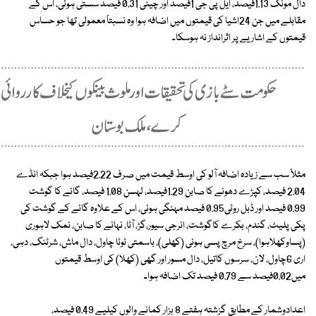
دال مونگ 1.13فیصد، ایل پی جی 1فیصد اور چینی 0.31 فیصد سستی ہوئی، اس کے
مقابلے میں جن 24اشیا کی قیمتوں میں اضافہ ہوا وہ نسبتاً معمولی تھا جو حساس
قیمتوں کے اشاریے پر اثرانداز نہ ہوسکا۔
مثلاً سب سے زیادہ اضافہ آلو کی اوسط قیمت میں صرف 2.22فیصد ہوا جبکہ انڈے
2.04 فیصد، کپڑے دھونے کا صابن 1.29فیصد، لہسن 1.08 فیصد، گائے کا گوشت
0.99 فیصد اور ڈبل روٹی0.95 فیصد مہنگی ہوئی، اس کے علاوہ گائے کے گوشت کی
پکی پلیٹ، گندم، بکرے کاگوشت، انرجی سیور،گڑ، آٹا، نہانے کا صابن، نمک لاہوری
(پساوکھلاہوا)، سرخ مرچ پسی ہوئی (کھلی)، باسمتی ٹوٹا چاول، دال ماش، شرٹنگ، دہی،
اری 6چاول، لان، سرسوں کاتیل، دال مسور اور گھی (کھلا) کی اوسط قیمتوں
میں0.02فیصد سے 0.79 فیصد تک اضافہ ہوا۔
اعدادوشمار کے مطابق گزشتہ ہفتے 8 ہزار کمانے والوں کیلیے 0.49 فیصد،