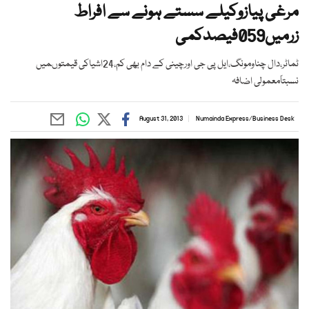
مرغی پیازوکیلے سستے ہونے سے افراط
زرمیں059فیصدکمی
ٹماٹر،دال چناومونگ،ایل پی جی اورچینی کے دام بھی کم،24اشیاکی قیمتوںمیں
نسبتاًمعمولی اضافہ
August 31, 2013
Numainda Express
/
Business Desk