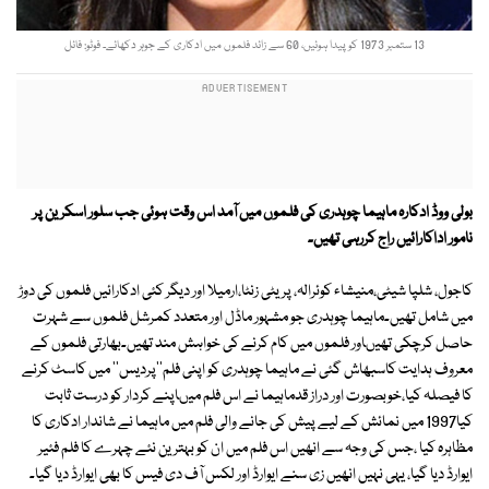
13 ستمبر 1973 کو پیدا ہوئیں، 60 سے زائد فلموں میں ادکاری کے جوہر دکھائے۔ فوٹو: فائل
بولی ووڈ ادکارہ ماہیما چوہدری کی فلموں میں آمد اس وقت ہوئی جب سلور اسکرین پر
نامور اداکارائیں راج کررہی تھیں۔
کاجول، شلپا شیٹی،منیشاء کوئرالہ، پریٹی زنٹا،ارمیلا اور دیگر کئی ادکارائیں فلموں کی دوڑ
میں شامل تھیں۔ماہیما چوہدری جو مشہور ماڈل اور متعدد کمرشل فلموں سے شہرت
حاصل کرچکی تھیںاور فلموں میں کام کرنے کی خواہش مند تھیں۔بھارتی فلموں کے
معروف ہدایت کاسبھاش گئی نے ماہیما چوہدری کو اپنی فلم''پردیس'' میں کاسٹ کرنے
کا فیصلہ کیا،خوبصورت اور دراز قدماہیما نے اس فلم میںاپنے کردار کو درست ثابت
کیا1997 میں نمائش کے لیے پیش کی جانے والی فلم میں ماہیما نے شاندار ادکاری کا
مظاہرہ کیا ،جس کی وجہ سے انھیں اس فلم میں ان کو بہترین نئے چہرے کا فلم فئیر
ایوارڈ دیا گیا، یہی نہیں انھیں زی سنے ایوارڈ اور لکس آف دی فیس کا بھی ایوارڈ دیا گیا۔