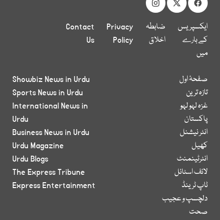
ایکسپریس
ضابطہ
Privacy
Contact
کے بارے
اخلاق
Policy
Us
میں
صفحۂ اول
Showbiz News in Urdu
تازہ ترین
Sports News in Urdu
غزہ لہو لہو
International News in
پاکستان
Urdu
انٹر نیشنل
Business News in Urdu
کھیل
Urdu Magazine
انٹرٹینمنٹ
Urdu Blogs
لائف اسٹائل
The Express Tribune
ٹاپ ٹرینڈ
Express Entertainment
دلچسپ و عجیب
صحت