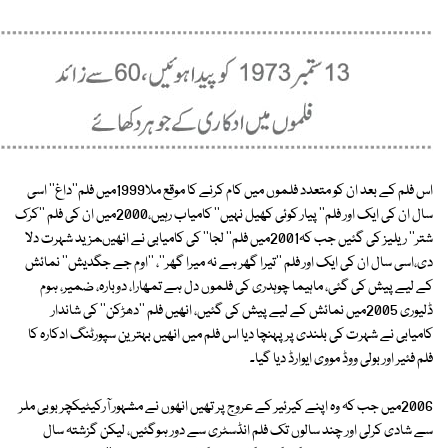
اس فلم کے بعد ان کو متعدد فلموں میں کام کرنے کا موقع ملا1999میں فلم''داغ'' اسی
سال ان کی ایک اور فلم'' پیار کوئی کھیل نہیں'' کامیاب رہیں،2000میں ان کی فلم ''کرک
شتر'' ریلیز کی گئیں جب کہ2001میں فلم'' لجا'' کی کامیابی نے انھیںمزید شہرت دلا
دی،اسی سال ان کی ایک اور فلم ''تیرا گھر ہے نہ میرا گھر''، ''اوم جے جگدیش'' نمائش
کے لیے پیش کی گئی، ماہیما چوہدری کی فلموں دل ہے تمھارا، دوبارہ، ضمیر، ہوم
ڈلیوری 2005میں نمائش کے لیے پیش کی گئیں، انھیں فلم ''دھڑکن'' کی شاندار
کامیابی نے شہرت کی بلندی پر پہنچا دیا اس فلم میں انھیں بہترین سپورٹنگ ادکارہ کا
فلم فئیر اور بولی ووڈ مووی ایوارڈ دیا گیا۔
2006میں جب کہ وہ اپنے کیرئیر کے عروج پر تھیں انھوں نے مشہور آرکیٹیکچر بوبی ملر
سے شادی کرلی اور چند سالوں تک فلم انڈسٹری سے دور ہوگئیں، لیکن گزشتہ سال