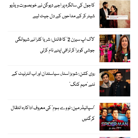
کاجول کی سالگرہ پر اجے دیوگن نے خوبصورت ویڈیو
شیئر کر کے مداحوں کے دل جیت لیے
’لاک اپ سیزن 2‘ کا فائنل: شریا کلرا نے شیوانگی
جوشی کو ہرا کر ٹرافی اپنے نام کرلی
روی کشن: شوبز اسٹار، سیاستدان اور اب انٹرنیٹ کے
نئے ’میم کنگ‘
’اسپائیڈر مین: نو وے ہوم‘ کی معروف اداکارہ انتقال
کرگئیں