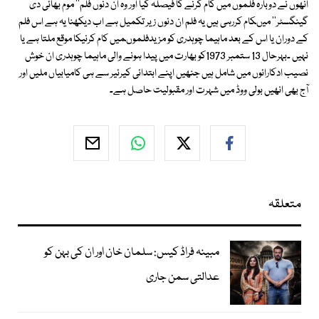
انھوں نے دوبارہ فلموں میں کام کرنے کا فیصلہ کیا اور وہ ان دنوں فلم'' موم بھائی دی
گینگسٹر'' میںکام کررہی ہیں یہ فلم ان دنوں زیر تکمیل ہے اب دیکھنا یہ ہے اس فلم
کے دوران یا اس کے بعد ماہیما چوہدری کو مزیدفلموںمیں کام کرنیکا موقع ملتا ہے یا
نہیں ۔بہرحال 13 ستمبر 1973کو بھارت میں پیدا ہونے والی ماہیما چوہدری ان خوش
نصیب ادکارائوں میں شامل ہیں جنھیں اپنے ابتدائی کیرئیر سے ہی کامیابیاں ملیں اور
آج بھی انھیں بولی ووڈ میں شہرت اور مقبولیت حاصل ہے۔
متعلقہ
مبینہ فراڈ کیس: سلمان خان اور ان کی بہن کو
عدالتی سمن جاری