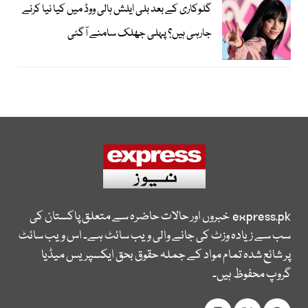
گلوکاری کے بعد بلی ایلش ہالی ووڈ میں کیا نیا کرنے
جارہی ہیں؟ پہلی جھلک سامنے آگئی
express.pk
خبروں اور حالات حاضرہ سے متعلق پاکستان کی
سب سے زیادہ وزٹ کی جانے والی ویب سائٹ ہے۔ اس ویب سائٹ
پر شائع شدہ تمام مواد کے جملہ حقوق بحق ایکسپریس میڈیا
گروپ محفوظ ہیں۔