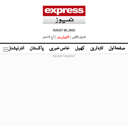
AUGUST 06, 2026
اشتہار لگائیں |
لائیو ٹی وی
| آج کا اخبار
صفحۂ اول
تازہ ترین
کھیل
خاص خبریں
پاکستان
انٹر نیشنل
ٹا