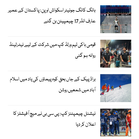
ہانگ کانگ جونیئر اسکواش اوپن: پاکستان کے عمیر
عارف انڈر 17 چیمپیئن بن گئے
قومی ہاکی ٹیم ورلڈ کپ میں شرکت کے لیے نیدرلینڈ
روانہ ہو گئی
براڈ پیک کے جاں بحق کوہ پیماؤں کی یاد میں اسلام
آباد میں شمعیں روشن
نیشنل چیمپئنز کپ: پی سی بی نے میچ آفیشلز کا
اعلان کر دیا