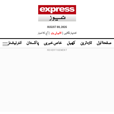
AUGUST 09, 2026
اشتہار لگائیں |
لائیو ٹی وی
| آج کا اخبار
صفحۂ اول
تازہ ترین
کھیل
خاص خبریں
پاکستان
انٹر نیشنل
ٹا