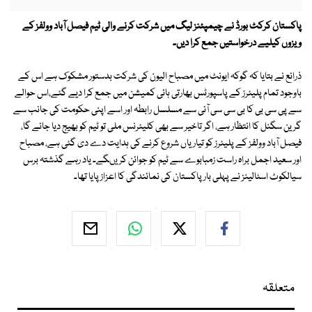
پاکستان کرکٹ بورڈ نے چیمپئنز لیگ میں شرکت کرنے والی ٹیم فیصل آباد وولفز کے
ویزوں کیلیے درخواستیں جمع کرا دیں۔
ذرائع نے بتایا کہ گوکہ ایونٹ میں مصباح الیون کی شرکت بدستور مشکوک ہے اس کے
باوجود تمام پلیئرز کے پاسپورٹس بھارتی ہائی کمیشن میں جمع کرا دیے گئے،اس حوالے
سے پی سی بی کا بی سی سی آئی سے مسلسل رابطہ اور اسے اپنی حکومت کی جانب سے
گرین سگنل کا انتظار ہے، اگر تاخیر سے بھی کلیئرنس ملی تو ٹیم کو بھیج دیا جائے گا،
فیصل آباد وولفز کے پلیئرز کو تیاریاں شروع کرنے کی ہدایت دے دی گئی ہے، مصباح
اور سعید اجمل براہ راست زمبابوے سے ٹیم کو جوائن کریںگے۔ یاد رہے گذشتہ برس
سیالکوٹ اسٹالینز نے پہلی بار پاکستان کی نمائندگی کا اعزاز پایا تھا۔
متعلقہ