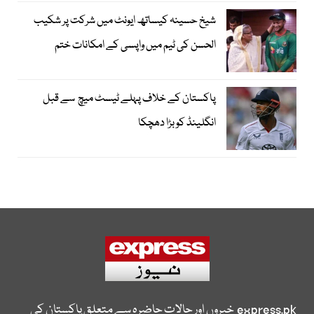
شیخ حسینہ کیساتھ ایونٹ میں شرکت پر شکیب
الحسن کی ٹیم میں واپسی کے امکانات ختم
پاکستان کے خلاف پہلے ٹیسٹ میچ سے قبل
انگلینڈ کو بڑا دھچکا
express.pk
خبروں اور حالات حاضرہ سے متعلق پاکستان کی