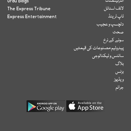
انٹرٹینمنٹ
Urdu Blogs
لائف اسٹائل
The Express Tribune
ٹاپ ٹرینڈ
Express Entertainment
دلچسپ و عجیب
صحت
سونے کے نرخ
پیٹرولیم مصنوعات کی قیمتیں
سائنس و ٹیکنالوجی
بلاگ
بزنس
ویڈیوز
جرائم