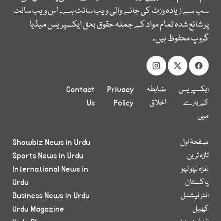
سب سے زیادہ وزٹ کی جانے والی ویب سائٹ ہے۔ اس ویب سائٹ
پر شائع شدہ تمام مواد کے جملہ حقوق بحق ایکسپریس میڈیا
گروپ محفوظ ہیں۔
ایکسپریس
ضابطہ
Privacy
Contact
کے بارے
اخلاق
Policy
Us
میں
صفحۂ اول
Showbiz News in Urdu
تازہ ترین
Sports News in Urdu
غزہ لہو لہو
International News in
پاکستان
Urdu
انٹر نیشنل
Business News in Urdu
کھیل
Urdu Magazine