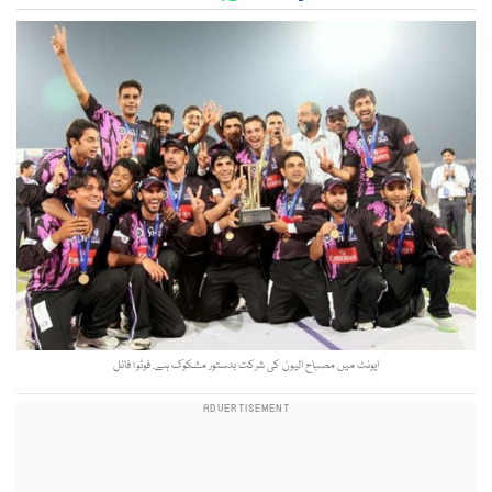
ایونٹ میں مصباح الیون کی شرکت بدستور مشکوک ہے. فوٹو؛ فائل