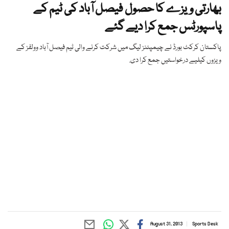
بھارتی ویزے کا حصول فیصل آباد کی ٹیم کے
پاسپورٹس جمع کرا دیے گئے
پاکستان کرکٹ بورڈ نے چیمپئنز لیگ میں شرکت کرنے والی ٹیم فیصل آباد وولفز کے
ویزوں کیلیے درخواستیں جمع کرا دی.
August 31, 2013
Sports Desk