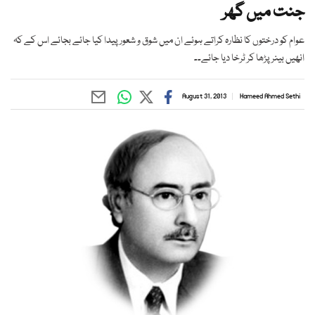
جنت میں گھر
عوام کو درختوں کا نظارہ کراتے ہوئے ان میں شوق و شعور پیدا کیا جائے بجائے اس کے کہ
انھیں بینر پڑھا کر ٹرخا دیا جائے۔۔
August 31, 2013
Hameed Ahmed Sethi