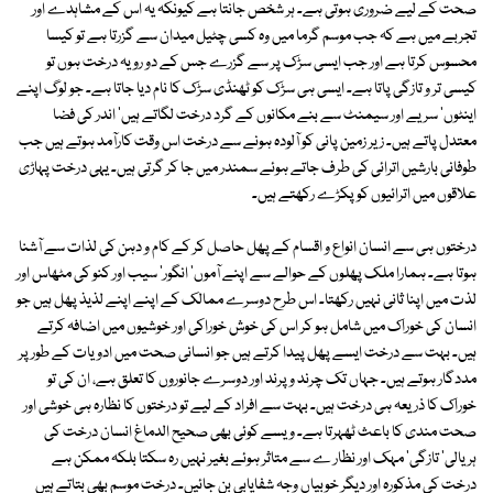
صحت کے لیے ضروری ہوتی ہے۔ ہر شخص جانتا ہے کیونکہ یہ اس کے مشاہدے اور
تجربے میں ہے کہ جب موسم گرما میں وہ کسی چٹیل میدان سے گزرتا ہے تو کیسا
محسوس کرتا ہے اور جب ایسی سڑک پر سے گزرے جس کے دو رویہ درخت ہوں تو
کیسی تر و تازگی پاتا ہے۔ ایسی ہی سڑک کو ٹھنڈی سڑک کا نام دیا جاتا ہے۔ جو لوگ اپنے
اینٹوں' سریے اور سیمنٹ سے بنے مکانوں کے گرد درخت لگاتے ہیں' اندر کی فضا
معتدل پاتے ہیں۔ زیر زمین پانی کو آلودہ ہونے سے درخت اس وقت کارآمد ہوتے ہیں جب
طوفانی بارشیں اترائی کی طرف جاتے ہوئے سمندر میں جا کر گرتی ہیں۔ یہی درخت پہاڑی
علاقوں میں اترائیوں کو پکڑے رکھتے ہیں۔
درختوں ہی سے انسان انواع و اقسام کے پھل حاصل کر کے کام و دہن کی لذات سے آشنا
ہوتا ہے۔ ہمارا ملک پھلوں کے حوالے سے اپنے آموں' انگور' سیب اور کنو کی مٹھاس اور
لذت میں اپنا ثانی نہیں رکھتا۔ اس طرح دوسرے ممالک کے اپنے اپنے لذیذ پھل ہیں جو
انسان کی خوراک میں شامل ہو کر اس کی خوش خوراکی اور خوشیوں میں اضافہ کرتے
ہیں۔ بہت سے درخت ایسے پھل پیدا کرتے ہیں جو انسانی صحت میں ادویات کے طور پر
مددگار ہوتے ہیں۔ جہاں تک چرند و پرند اور دوسرے جانوروں کا تعلق ہے، ان کی تو
خوراک کا ذریعہ ہی درخت ہیں۔ بہت سے افراد کے لیے تو درختوں کا نظارہ ہی خوشی اور
صحت مندی کا باعث ٹھہرتا ہے۔ ویسے کوئی بھی صحیح الدماغ انسان درخت کی
ہریالی' تازگی' مہک اور نظار ے سے متاثر ہوئے بغیر نہیں رہ سکتا بلکہ ممکن ہے
درخت کی مذکورہ اور دیگر خوبیاں وجہ شفایابی بن جائیں۔ درخت موسم بھی بتاتے ہیں