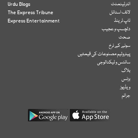
انٹرٹینمنٹ
Urdu Blogs
لائف اسٹائل
The Express Tribune
ٹاپ ٹرینڈ
Express Entertainment
دلچسپ و عجیب
صحت
سونے کے نرخ
پیٹرولیم مصنوعات کی قیمتیں
سائنس و ٹیکنالوجی
بلاگ
بزنس
ویڈیوز
جرائم