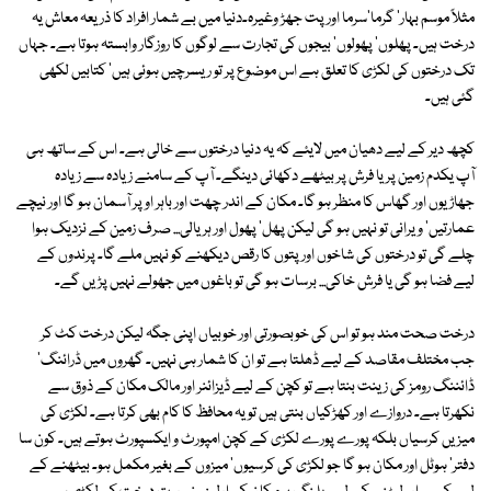
مثلاً موسم بہار' گرما'سرما اور پت جھڑ وغیرہ۔دنیا میں بے شمار افراد کا ذریعہ معاش یہ
درخت ہیں۔ پھلوں' پھولوں' بیجوں کی تجارت سے لوگوں کا روزگار وابستہ ہوتا ہے۔ جہاں
تک درختوں کی لکڑی کا تعلق ہے اس موضوع پر تو ریسرچیں ہوئی ہیں' کتابیں لکھی
گئی ہیں۔
کچھ دیر کے لیے دھیان میں لایئے کہ یہ دنیا درختوں سے خالی ہے۔ اس کے ساتھ ہی
آپ یکدم زمین پر یا فرش پر بیٹھے دکھائی دینگے۔ آپ کے سامنے زیادہ سے زیادہ
جھاڑیوں اور گھاس کا منظر ہو گا۔ مکان کے اندر چھت اور باہر اوپر آسمان ہو گا اور نیچے
عمارتیں' ویرانی تو نہیں ہو گی لیکن پھل' پھول اور ہریالی... صرف زمین کے نزدیک ہوا
چلے گی تو درختوں کی شاخوں اور پتوں کا رقص دیکھنے کو نہیں ملے گا۔ پرندوں کے
لیے فضا ہو گی یا فرش خاکی... برسات ہو گی تو باغوں میں جھولے نہیں پڑیں گے۔
درخت صحت مند ہو تو اس کی خوبصورتی اور خوبیاں اپنی جگہ لیکن درخت کٹ کر
جب مختلف مقاصد کے لیے ڈھلتا ہے تو ان کا شمار ہی نہیں۔ گھروں میں ڈرائنگ'
ڈائننگ رومز کی زینت بنتا ہے تو کچن کے لیے ڈیزائنر اور مالک مکان کے ذوق سے
نکھرتا ہے۔ دروازے اور کھڑکیاں بنتی ہیں تو یہ محافظ کا کام بھی کرتا ہے۔ لکڑی کی
میزیں کرسیاں بلکہ پورے پورے لکڑی کے کچن امپورٹ و ایکسپورٹ ہوتے ہیں۔ کون سا
دفتر' ہوٹل اور مکان ہو گا جو لکڑی کی کرسیوں' میزوں کے بغیر مکمل ہو۔ بیٹھنے کے