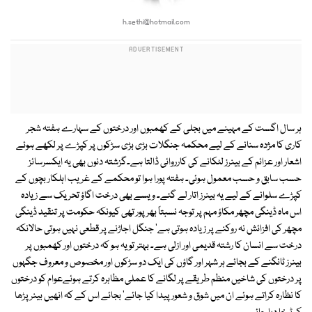
h.sethi@hotmail.com
ہر سال اگست کے مہینے میں بجلی کے کھمبوں اور درختوں کے سہارے ہفتہ شجر
کاری کا مژدہ سنانے کے لیے محکمہ جنگلات بڑی بڑی سڑکوں پر کپڑے پر لکھے ہوئے
اشعار اور عزائم کے بینرز لٹکانے کی کارروائی ڈالتا ہے۔گزشتہ دنوں بھی یہ ایکسرسائز
حسب سابق و حسب معمول ہوئی۔ ہفتہ پورا ہوا تو محکمے کے غریب اہلکار بچوں کے
کپڑے سلوانے کے لیے یہ بینرز اتار لے گئے۔ ویسے بھی درخت اگاؤ تحریک سے زیادہ
اس ماہ ڈینگی مچھر مکاؤ مہم پر توجہ نسبتاً بھرپور تھی کیونکہ حکومت پر تنقید ڈینگی
مچھر کی افزائش نہ روکنے پر زیادہ ہوتی ہے' جنگل اجاڑنے پر قطعی نہیں ہوتی حالانکہ
درخت سے انسان کا رشتہ قدیمی اور ازلی ہے۔ بہتر تو یہ ہو کہ درختوں اور کھمبوں پر
بینرز ٹانگنے کے بجائے ہر شہر اور گاؤں کی ایک دو سڑکوں اور مخصوص و معروف جگہوں
پر درختوں کی شاخیں منظم طریقے پر لگانے کا عملی مظاہرہ کرتے ہوئےعوام کو درختوں
کا نظارہ کراتے ہوئے ان میں شوق و شعور پیدا کیا جائے' بجائے اس کے کہ انھیں بینر پڑھا