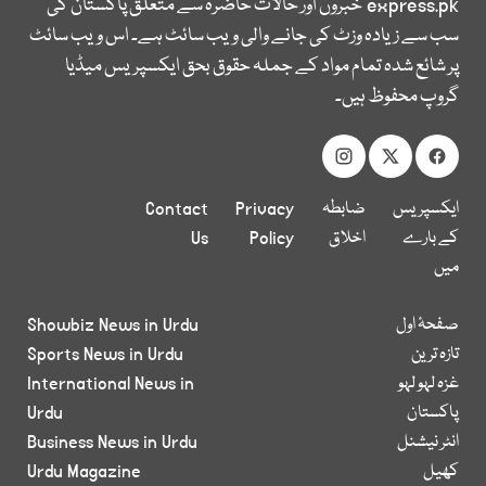
express.pk
خبروں اور حالات حاضرہ سے متعلق پاکستان کی
سب سے زیادہ وزٹ کی جانے والی ویب سائٹ ہے۔ اس ویب سائٹ
پر شائع شدہ تمام مواد کے جملہ حقوق بحق ایکسپریس میڈیا
گروپ محفوظ ہیں۔
ایکسپریس
ضابطہ
Privacy
Contact
کے بارے
اخلاق
Policy
Us
میں
صفحۂ اول
Showbiz News in Urdu
تازہ ترین
Sports News in Urdu
غزہ لہو لہو
International News in
پاکستان
Urdu
انٹر نیشنل
Business News in Urdu
کھیل
Urdu Magazine