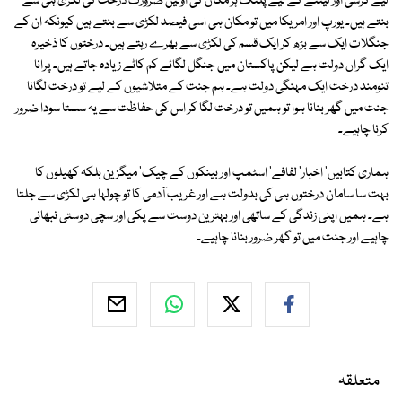
لیے کرسی اور لیٹنے کے لیے پلنگ ہر مکان کی اولین ضرورت درخت کی لکڑی ہی سے
بنتے ہیں۔ یورپ اور امریکا میں تو مکان ہی اسی فیصد لکڑی سے بنتے ہیں کیونکہ ان کے
جنگلات ایک سے بڑھ کر ایک قسم کی لکڑی سے بھرے رہتے ہیں۔ درختوں کا ذخیرہ
ایک گراں دولت ہے لیکن پاکستان میں جنگل لگائے کم کاٹے زیادہ جاتے ہیں۔ پرانا
تنومند درخت ایک مہنگی دولت ہے۔ ہم جنت کے متلاشیوں کے لیے تو درخت لگانا
جنت میں گھر بنانا ہوا تو ہمیں تو درخت لگا کر اس کی حفاظت سے یہ سستا سودا ضرور
کرنا چاہیے۔
ہماری کتابیں' اخبار' لفافے' اسٹمپ اور بینکوں کے چیک' میگزین بلکہ کھیلوں کا
بہت سا سامان درختوں ہی کی بدولت ہے اور غریب آدمی کا تو چولہا ہی لکڑی سے جلتا
ہے۔ ہمیں اپنی زندگی کے ساتھی اور بہترین دوست سے پکی اور سچی دوستی نبھانی
چاہیے اور جنت میں تو گھر ضرور بنانا چاہیے۔
متعلقہ