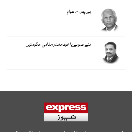
بے چارے عوام
نئے صوبے یا خود مختار مقامی حکومتیں