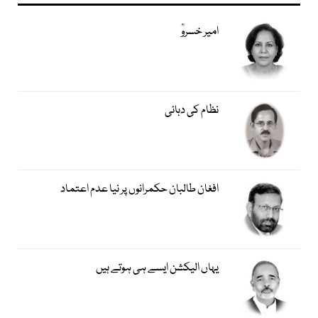
امیر خسروؒ
نظام کی دہائی
افغان طالبان حکمرانوں پر نیا عدم اعتماد
یہاں الیکشن ایسے ہی ہوتے ہیں