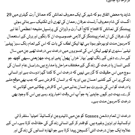
کر ٹرخا دیا جائے۔
شاید یہ محض اتفاق ہو کہ شہر کی ایک معروف نمائش گاہ حمائل آرٹ گیلری میں 29
اگست کی شام معروف آرٹسٹ عرفان رحمان کی تھری ڈی تکنیک سے بنائی ہوئی
پینٹنگز کی نمائش کا افتتاح کالج آف آرٹ و ڈیزائن کی پرنسپل ملیحہ اعظمی آغا نے
کیا۔ عرفان کی ان تمام پینٹنگز کی لازمی خصوصیت ان کا رنگوں اور برش کے استعمال
کا مرہون منت تو بہرطور ہونا ہی تھا لیکن لطف کی بات کہ اس کے تمام رنگ سبز' پیلے'
نیلے' سنہری تو تھے لیکن اس کی تصویروں میں درخت ہی درخت تھے جن میں سال
کے سارے دنوں کے رنگ تھے' بہار' خزاں' پھول' پتے اور پت جھڑ یعنی سبھی کچھ جو
کسی انسان یا درخت کی زندگی کے مختلف مراحل یا مدارج ہیں۔دراصل عام انسان کی
سوچ میں اس حقیقت کا گزر ہی نہیں کہ درخت اس کا کتنا گہرا دوست ہے اور انسانی
زندگی پر اس کے کتنے احسان ہیں اور یہ کہ ہر انسان کا فرض ہے کہ جب بھی موقع ملے
یا درخت کو اس کی ضرورت ہو انسان بدلے میں اس کا قرض چکانے میں کوتاہی نہ
کرے۔ بہت دور کیوں جایئے' یہ جو آپ اس وقت اخبار پڑھ رہے ہیں اس کا وجود بھی
درخت کا مرہون منت ہے۔
درخت ان تمام دشمن Gasses کو جن میں نائیٹروجن اوکسائیڈ' امونیا' سلفر ڈائی
اوکسائیڈ اور اوزون وغیرہ ہیں، کو فلٹر کر کے انسانی زندگی کی حفاظت کرتا ہے۔ اس کے
علاوہ ایک جوان درخت اتنی آکسیجن پیدا کرتا ہے جو اٹھارہ انسانوں کی زندگی اور