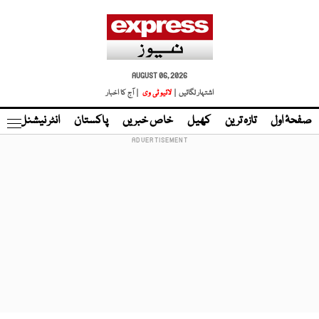
AUGUST 06, 2026
اشتہار لگائیں |
لائیو ٹی وی
| آج کا اخبار
صفحۂ اول
تازہ ترین
کھیل
خاص خبریں
پاکستان
انٹر نیشنل
ٹا