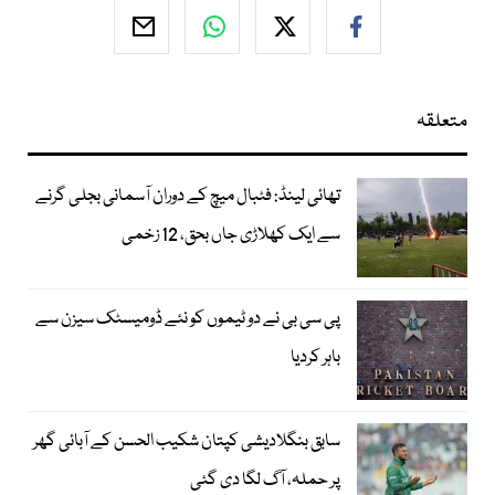
متعلقہ
تھائی لینڈ: فٹبال میچ کے دوران آسمانی بجلی گرنے
سے ایک کھلاڑی جاں بحق، 12 زخمی
پی سی بی نے دو ٹیموں کو نئے ڈومیسٹک سیزن سے
باہر کردیا
سابق بنگلادیشی کپتان شکیب الحسن کے آبائی گھر
پر حملہ، آگ لگا دی گئی