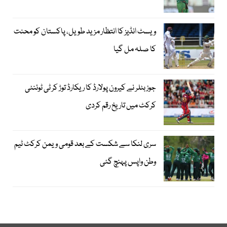
ویسٹ انڈیز کا انتظار مزید طویل، پاکستان کو محنت
کا صلہ مل گیا
جوز بٹلر نے کیرون پولارڈ کا ریکارڈ توڑ کر ٹی ٹوئنٹی
کرکٹ میں تاریخ رقم کردی
سری لنکا سے شکست کے بعد قومی ویمن کرکٹ ٹیم
وطن واپس پہنچ گئی