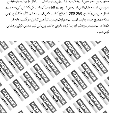
معنوں میں عمر امین نے بدلا، سرفراز نے بھی بہتر بیٹنگ سے ٹوٹل کو بہتر بنایا، بائونس
اور پیس غیرہموار تھا اس لیے میں نے پورے 50 اوورز کھیلنے کی کوشش کی، ہمارے
خیال میں اس وکٹ پر 250-260 رنز دفاع کیلیے کافی تھے، ہماری نظر ریکارڈز پر نہیں
بلکہ ہم میچ جیتنا چاہتے تھے، اب ہم ایک بہتر سائیڈ میں تبدیل ہوگئے، زیادہ تر
کھلاڑی اب سینئر ہوچکے اور اپنا کردار بخوبی جانتے ہیں،اس لیے ہمیں کوئی پریشانی
نہیں ہے۔