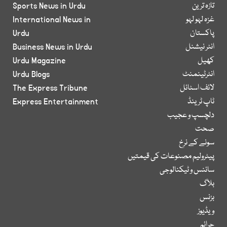
تازہ ترین
Sports News in Urdu
غزہ لہو لہو
International News in
پاکستان
Urdu
انٹر نیشنل
Business News in Urdu
کھیل
Urdu Magazine
انٹرٹینمنٹ
Urdu Blogs
لائف اسٹائل
The Express Tribune
ٹاپ ٹرینڈ
Express Entertainment
دلچسپ و عجیب
صحت
سونے کے نرخ
پیٹرولیم مصنوعات کی قیمتیں
سائنس و ٹیکنالوجی
بلاگ
بزنس
ویڈیوز
جرائم