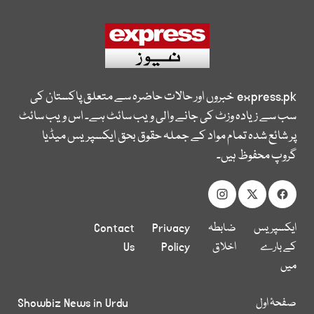
express.pk
خبروں اور حالات حاضرہ سے متعلق پاکستان کی
سب سے زیادہ وزٹ کی جانے والی ویب سائٹ ہے۔ اس ویب سائٹ
پر شائع شدہ تمام مواد کے جملہ حقوق بحق ایکسپریس میڈیا
گروپ محفوظ ہیں۔
ایکسپریس
ضابطہ
Privacy
Contact
کے بارے
اخلاق
Policy
Us
میں
صفحۂ اول
Showbiz News in Urdu