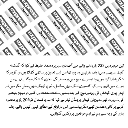
تین میچز میں 232 رنز بنانے والے مین آف دی سیریز محمد حفیظ نے کہا کہ گذشتہ
کچھ عرصے میں زیادہ رنز نہیں بنا پایا تھا اس لیے تعاون پر ساتھی کھلاڑیوں اور کوچز کا
شکریہ ادا کرتا ہوں، وہ تیسرے میچ میں ہیمسٹرنگ انجری کا شکار ہوگئے تھے، اس
بارے میں انھوں نے کہا کہ میری ٹانگ ابھی مکمل طور پر ٹھیک نہیں ہوئی مگر میں نے
اپنی پوری کوشش کی، پہلے میچ کے بعد ہمیں سخت محنت اور اگلے دو میچز جیتنے
کی ضرورت تھی۔ میزبان کپتان برینڈن ٹیلر نے کہا کہ ہم پاکستان کو 260 رنز پر محدود
کرنے پر کافی مطمئن تھے مگر بیٹسمین اس بار توقع کے مطابق نہیں کھیل پائے، جلد
بازی کی وجہ سے ہم نے اہم مواقعوں پر وکٹیں گنوائیں۔