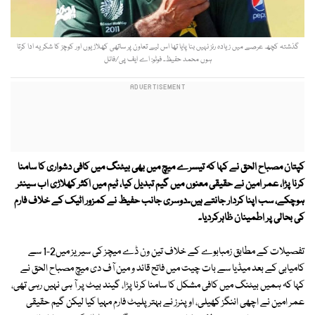
گذشتہ کچھ عرصے میں زیادہ رنز نہیں بنا پایا تھا اس لیے تعاون پر ساتھی کھلاڑیوں اور کوچز کا شکریہ ادا کرتا
ہوں محمد حفیظ۔ فوٹو: اے ایف پی/فائل
کپتان مصباح الحق نے کہا کہ تیسرے میچ میں بھی بیٹنگ میں کافی دشواری کا سامنا
کرنا پڑا، عمر امین نے حقیقی معنوں میں گیم تبدیل کیا، ٹیم میں اکثر کھلاڑی اب سینئر
ہوچکے، سب اپنا کردار جانتے ہیں۔دوسری جانب حفیظ نے کمزور اٹیک کے خلاف فارم
کی بحالی پر اطمینان ظاہرکردیا۔
تفصیلات کے مطابق زمبابوے کے خلاف تین ون ڈے میچز کی سیریز میں2-1 سے
کامیابی کے بعد میڈیا سے بات چیت میں فاتح قائد و مین آف دی میچ مصباح الحق نے
کہا کہ ہمیں بیٹنگ میں کافی مشکل کا سامنا کرنا پڑا، گیند بیٹ پر آ ہی نہیں رہی تھی،
عمر امین نے اچھی اننگز کھیلی، اوپنرز نے بہتر پلیٹ فارم مہیا کیا لیکن گیم حقیقی