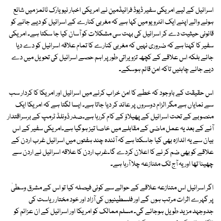
اسرائیل کے لیے امریکی سفیر ڈیوڈ فرائیڈمین نے امریکی اخبار نیویارک ٹائمز میں شائع
ہونے والے اپنے ایک انٹرویو میں کہا ہے کہ مغربی کنارے کے اسرائیل کو دیے جانے کو
قانونی حیثیت دے کر اسرائیل کی بہت سی مشکلات کو آسان کیا جا سکتا ہے۔ امریکی
سفیر کا کہنا ہے کہ ضروری نہیں کہ مغربی کنارے کا تمام علاقہ اسرائیل کو دے دیا
جائے بلکہ اس علاقے کے کچھ تزویراتی طور پر اہم حصے اسرائیل کی تحویل میں دے
دیے جانے چاہئیں تاکہ امن قائم ہوسکے۔
اس حقیقت کے باوجود کہ خطے کا امن خراب کرنے میں اسرائیل اور امریکا کا کردار سب
سے نمایاں ہے مگر الزام دوسروں پر عائد کر دیا جاتا ہے۔ ایسا لگتا ہے کہ امریکا ایک
منصوبے کے تحت اسرائیل کے پھیلاؤ کے کام کررہا ہے۔صدر ڈونلڈ ٹرمپ کے برسراقتدار
آنے کے بعد یہ عمل ماضی کے مقابلے میں خاصا تیز ہوگیا ہے۔امریکی سفیر کے اس
بیان سے یہ اندازہ بھی کیا جاسکتا ہے کہ آئندہ چند ہفتوں میں اسرائیل غرب اردن کے
علاقے کو بھی ضم کر نے کا اعلان کردے گا۔غرب اردن کا علاقہ اسرائیل نے اردن سے
چھینا تھا اور یہ آج تک متنازعہ چلا آرہا ہے۔
اگر اسرائیل اس متنازعہ علاقے کے حوالے سے کوئی فیصلہ کیا تو اس کے مشرق وسطیٰ
پر گہرے اثرات مرتب ہوں گے اور فلسطینیوں کی آزاد اور خود مختار ریاست کی
جدوجہد مزید طویل ہوجائے گی۔ مسلم ممالک کو امریکا اور اسرائیل کے ان عزائم کو