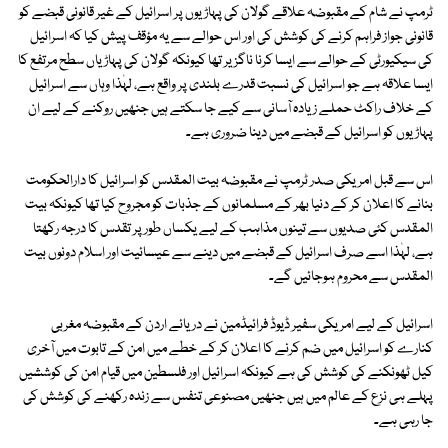
ٹرمپ نے شام کے مقبوضہ علاقے گولان کی پہاڑیوں پر اسرائیل کے غیر قانونی قبضے کو
قانونی جواز فراہم کرنے کی کوشش کی اور اس حوالے سے یہ مؤقف پیش کیا کہ اسرائیل
کی سیکیورٹی کے حوالے سے ایسا کرنا ناگزیر تھا کیونکہ گولان کی پہاڑیاں سطح مرتفع کا
ایسا علاقہ ہے جو اسرائیل کی نسبت قدرے بلندی پر واقع ہے، لہٰذا وہاں سے اسرائیل
کے خلاف راکٹ حملے زیادہ آسانی سے کیے جا سکتے ہیں جنھیں روکنے کے لیے ان
پہاڑیوں کو اسرائیل کے قبضے میں دینا ضروری ہے۔
اس سے قبل امریکی صدر ٹرمپ نے مقبوضہ بیت المقدس کو اسرائیل کا دارالحکومت
بنانے کا اعلان کر کے دنیا بھر کے مسلمانوں کے جذبات کو مجروح کیا تھا کیونکہ بیت
المقدس کئی صدیوں سے تینوں مذاہب کے لیے یکساں طور پر تقدس کا درجہ رکھتا
ہے، لہٰذا اسے صرف اسرائیل کے قبضے میں دینے سے عیسائیت اور اسلام دونوں بیت
المقدس سے محروم ہوجائیں گے۔
اسرائیل کے لیے امریکی سفیر ڈیوڈ فرائیڈمین نے دریائے اردن کے مقبوضہ مغربی
کنارے کو اسرائیل میں ضم کرنے کا اعلان کر کے خطے میں امن کے تابوت میں آخری
کیل ٹھونکنے کی کوشش کی ہے کیونکہ اسرائیل اور فلسطین میں قیام امن کی کوششیں
پہلے ہی نزع کے عالم میں ہیں جنھیں مصنوعی تنفس سے زندہ رکھنے کی کوشش کی
جا رہی ہے۔