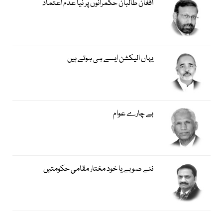
افغان طالبان حکمرانوں پر نیا عدم اعتماد
یہاں الیکشن ایسے ہی ہوتے ہیں
بے چارے عوام
نئے صوبے یا خود مختار مقامی حکومتیں