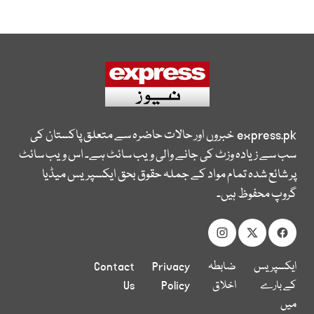
express.pk
خبروں اور حالات حاضرہ سے متعلق پاکستان کی
سب سے زیادہ وزٹ کی جانے والی ویب سائٹ ہے۔ اس ویب سائٹ
پر شائع شدہ تمام مواد کے جملہ حقوق بحق ایکسپریس میڈیا
گروپ محفوظ ہیں۔
ایکسپریس
ضابطہ
Privacy
Contact
کے بارے
اخلاق
Policy
Us
میں