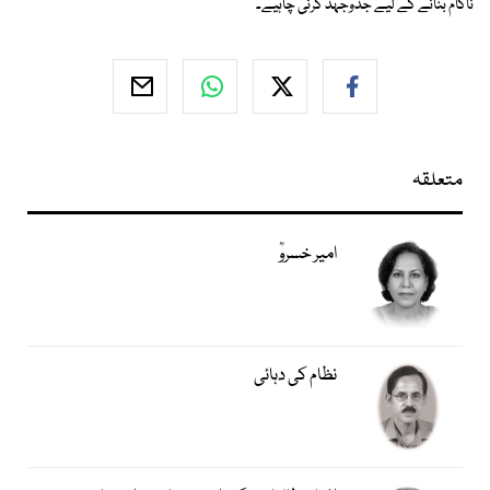
ناکام بنانے کے لیے جدوجہد کرنی چاہیے۔
متعلقہ
امیر خسروؒ
نظام کی دہائی