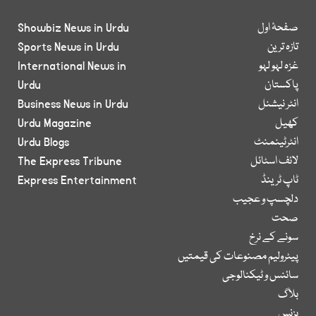
صفحۂ اول
Showbiz News in Urdu
تازہ ترین
Sports News in Urdu
غزہ لہو لہو
International News in
پاکستان
Urdu
انٹر نیشنل
Business News in Urdu
کھیل
Urdu Magazine
انٹرٹینمنٹ
Urdu Blogs
لائف اسٹائل
The Express Tribune
ٹاپ ٹرینڈ
Express Entertainment
دلچسپ و عجیب
صحت
سونے کے نرخ
پیٹرولیم مصنوعات کی قیمتیں
سائنس و ٹیکنالوجی
بلاگ
بزنس