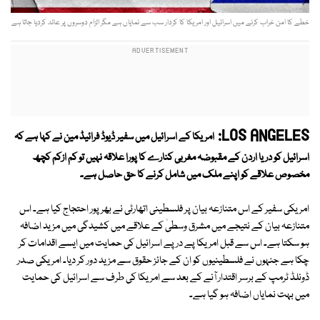
خطے کا امن خراب کرنے میں اسرائیل اور امریکا کا کردار سب سے نمایاں ہے مگر الزام دوسروں پر عائد کردیا جاتا ہے
LOS ANGELES:
امریکا کے اسرائیل میں سفیر ڈیوڈ فرائیڈ مین نے کہا ہے کہ
اسرائیل کو دریا اردن کے مقبوضہ مغربی کنارے کا پورا علاقہ نہیں تو کم ازکم کچھ
مخصوص علاقے کو اپنے ملک میں شامل کرنے کا حق حاصل ہے۔
امریکی سفیر کے اس متنازعہ بیان پر فلسطینی اتھارٹی نے بھرپور احتجاج کیا ہے۔ اس
متنازعہ بیان کے نتیجے میں مشرق وسطیٰ کے علاقے میں کشیدگی میں مزید اضافہ
ہو سکتا ہے۔ اس سے قبل امریکا پے در پے اسرائیل کی حمایت میں ایسے اقدامات کر
چکا ہے جنہوں نے فلسطینیوں کو ان کے جائز حقوق سے مزید دور کر دیا۔ امریکی صدر
ڈونلڈ ٹرمپ کے برسر اقتدار آنے کے بعد سے امریکا کی طرف سے اسرائیل کی حمایت
میں بہت نمایاں اضافہ ہو گیا ہے۔