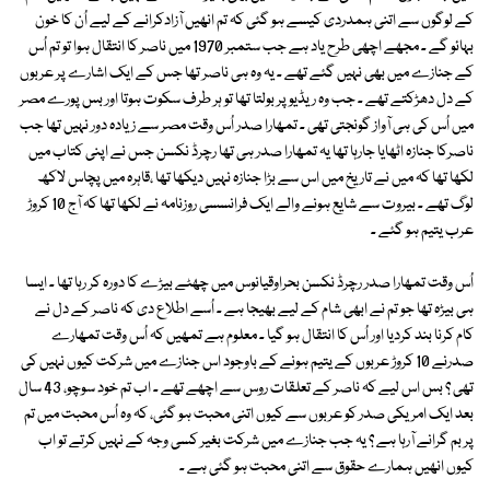
کے لوگوں سے اتنی ہمدردی کیسے ہو گئی کہ تم انھیں آزادکرانے کے لیے اُن کا خون
بہائو گے ۔ مجھے اچھی طرح یاد ہے جب ستمبر 1970 میں ناصر کا انتقال ہوا تو تم اُس
کے جنازے میں بھی نہیں گئے تھے ۔ یہ وہ ہی ناصر تھا جس کے ایک اشارے پر عربوں
کے دل دھڑکتے تھے ۔ جب وہ ریڈیو پر بولتا تھا تو ہر طرف سکوت ہوتا اور بس پورے مصر
میں اُس کی ہی آواز گونجتی تھی ۔ تمھارا صدر اُس وقت مصر سے زیادہ دور نہیں تھا جب
ناصرکا جنازہ اٹھایا جارہا تھا یہ تمھارا صدر ہی تھا رچرڈ نکسن جس نے اپنی کتاب میں
لکھا تھا کہ میں نے تاریخ میں اس سے بڑا جنازہ نہیں دیکھا تھا ،قاہرہ میں پچاس لاکھ
لوگ تھے ۔ بیروت سے شایع ہونے والے ایک فرانسسی روزنامہ نے لکھا تھا کہ آج 10 کروڑ
عرب یتیم ہو گئے ۔
اُس وقت تمھارا صدر رچرڈ نکسن بحراوقیانوس میں چھٹے بیڑے کا دورہ کر رہا تھا ۔ ایسا
ہی بیڑہ تھا جو تم نے ابھی شام کے لیے بھیجا ہے ۔ اُسے اطلاع دی کہ ناصر کے دل نے
کام کرنا بند کردیا اور اُس کا انتقال ہو گیا ۔ معلوم ہے تمھیں کہ اُس وقت تمھارے
صدرنے 10 کروڑ عربوں کے یتیم ہونے کے باوجود اس جنازے میں شرکت کیوں نہیں کی
تھی ؟ بس اس لیے کہ ناصر کے تعلقات روس سے اچھے تھے ۔ اب تم خود سوچو، 43 سال
بعد ایک امریکی صدر کو عربوں سے کیوں اتنی محبت ہو گئی، کہ وہ اُس محبت میں تم
پر بم گرانے آرہا ہے ؟ یہ جب جنازے میں شرکت بغیر کسی وجہ کے نہیں کرتے تو اب
کیوں انھیں ہمارے حقوق سے اتنی محبت ہو گئی ہے ۔