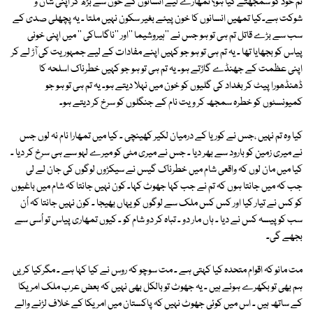
تم خود کو سمجھتے کیا ہو؟ تمھارے لیے انسانوں کے خون سے بڑھ کر اپنی شان و
شوکت ہے۔کیا تمھیں انسانوں کا خون پیئے بغیر سکون نہیں ملتا ۔ یہ پچھلی صدی کے
سب سے بڑے قاتل تم ہی تو ہو جس نے ''ہیروشیما ''اور ''ناگاساکی '' میں اپنی خونی
پیاس کو بجھایا تھا ۔ یہ تم ہی تو ہو جو کہیں اپنے مفادات کے لیے جمہوریت کی آڑ لے کر
اپنی عظمت کے جھنڈے گاڑتے ہو۔ یہ تم ہی تو ہو جو کہیں خطرناک اسلحہ کا
ڈھنڈھورا پیٹ کر بغداد کی گلیوں کو خون میں نہلا دیتے ہو۔ یہ تم ہی تو ہو جو
کمیونسٹوں کو خطرہ سمجھ کر ویت نام کے جنگلوں کو سرخ کر دیتے ہو۔
کیا وہ تم نہیں ،جس نے کوریا کے درمیان لکیر کھینچی ۔ کیا میں تمھارا نام نہ لوں جس
نے میری زمین کو بارود سے بھر دیا ۔ جس نے میری مٹی کو میرے لہو سے ہی سرخ کر دیا ۔
کیا میں مان لوں کہ واقعی شام میں خطرناک گیس نے سیکڑوں لوگوں کی جان لے لی
جب کہ میں جانتا ہوں کہ تم نے جب کہا جھوٹ کہا۔ کون نہیں جانتا کہ شام میں باغیوں
کو کس نے تیار کیا اور کس کس ملک سے لوگوں کو یہاں بھیجا ۔ کون نہیں جانتا کہ اُن
سب کو پیسہ کس نے دیا ۔ ہاں مار دو ۔ تباہ کر دو شام کو ۔ کیوں تمھاری پیاس تو اُسی سے
بجھے گی۔
مت مانو کہ اقوام متحدہ کیا کہتی ہے ۔ مت سوچو کہ روس نے کیا کہا ہے ۔ مگرکیا کریں
ہم بھی تو بکھرے ہوئے ہیں ۔ یہ جھوٹ تو بالکل بھی نہیں کہ بعض عرب ملک امریکا
کے ساتھ ہیں ۔ اس میں کوئی جھوٹ نہیں کہ پاکستان میں امریکا کے خلاف لڑنے والے