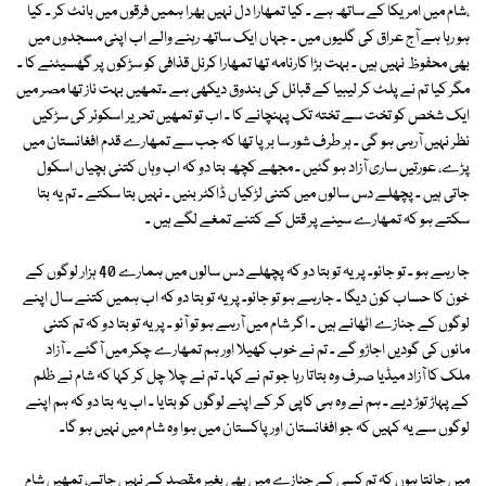
،شام میں امریکا کے ساتھ ہے ۔ کیا تمھارا دل نہیں بھرا ہمیں فرقوں میں بانٹ کر ۔ کیا
ہو رہا ہے آج عراق کی گلیوں میں ۔ جہاں ایک ساتھ رہنے والے اب اپنی مسجدوں میں
بھی محفوظ نہیں ہیں ۔ بہت بڑا کارنامہ تھا تمھارا کرنل قذافی کو سڑکوں پر گھسیٹنے کا ۔
مگر کیا تم نے پلٹ کر لیبیا کے قبائل کی بندوق دیکھی ہے ۔تمھیں بہت ناز تھا مصر میں
ایک شخص کو تخت سے تختہ تک پہنچانے کا ۔ اب تو تمھیں تحریر اسکوئر کی سڑکیں
نظر نہیں آرہی ہو گی ۔ ہر طرف شور سا برپا تھا کہ جب سے تمھارے قدم افغانستان میں
پڑے، عورتیں ساری آزاد ہو گئیں ۔ مجھے کچھ بتا دو کہ اب وہاں کتنی بچیاں اسکول
جاتی ہیں ۔ پچھلے دس سالوں میں کتنی لڑکیاں ڈاکٹر بنیں ۔ نہیں بتا سکتے ۔ تم یہ بتا
سکتے ہو کہ تمھارے سینے پر قتل کے کتنے تمغے لگے ہیں ۔
جا رہے ہو ۔ تو جائو۔ پر یہ تو بتا دو کہ پچھلے دس سالوں میں ہمارے 40 ہزار لوگوں کے
خون کا حساب کون دیگا ۔ جارہے ہو تو جائو۔ پر یہ تو بتا دو کہ اب ہمیں کتنے سال اپنے
لوگوں کے جنازے اٹھانے ہیں ۔ اگر شام میں آرہے ہو تو آئو ۔ پر یہ تو بتا دو کہ تم کتنی
مائوں کی گودیں اجاڑو گے ۔ تم نے خوب کھیلا اور ہم تمھارے چکر میں آگئے ۔ آزاد
ملک کا آزاد میڈیا صرف وہ بتاتا رہا جو تم نے کہا۔ تم نے چلا چل کر کہا کہ شام نے ظلم
کے پہاڑ توڑ دیے ۔ ہم نے وہ ہی کاپی کر کے اپنے لوگوں کو بتایا ۔ اب یہ بتا دو کہ ہم اپنے
لوگوں سے یہ کہیں کہ جو افغانستان اور پاکستان میں ہوا وہ شام میں نہیں ہو گا۔
میں جانتا ہوں کہ تم کسی کے جنازے میں بھی بغیر مقصد کے نہیں جاتے، تمھیں شام