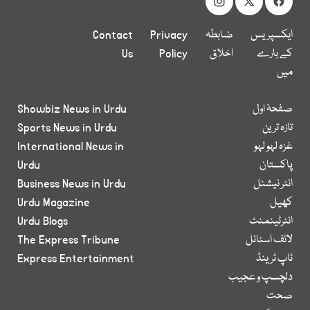
ایکسپریس
ضابطہ
Privacy
Contact
کے بارے
اخلاق
Policy
Us
میں
صفحۂ اول
Showbiz News in Urdu
تازہ ترین
Sports News in Urdu
غزہ لہو لہو
International News in
پاکستان
Urdu
انٹر نیشنل
Business News in Urdu
کھیل
Urdu Magazine
انٹرٹینمنٹ
Urdu Blogs
لائف اسٹائل
The Express Tribune
ٹاپ ٹرینڈ
Express Entertainment
دلچسپ و عجیب
صحت