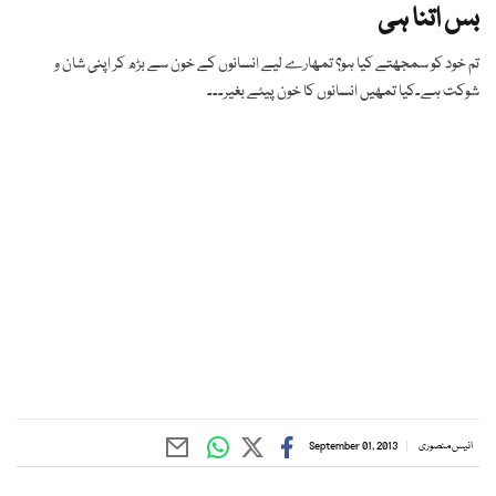
بس اتنا ہی
تم خود کو سمجھتے کیا ہو؟ تمھارے لیے انسانوں کے خون سے بڑھ کر اپنی شان و
شوکت ہے۔کیا تمھیں انسانوں کا خون پیئے بغیر۔۔۔
انیس منصوری
September 01, 2013