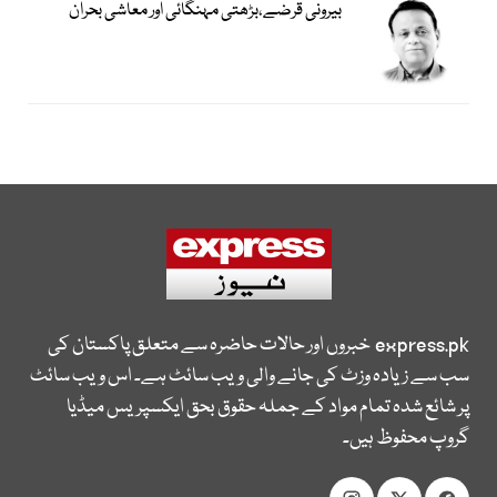
بیرونی قرضے،بڑھتی مہنگائی اور معاشی بحران
express.pk
خبروں اور حالات حاضرہ سے متعلق پاکستان کی
سب سے زیادہ وزٹ کی جانے والی ویب سائٹ ہے۔ اس ویب سائٹ
پر شائع شدہ تمام مواد کے جملہ حقوق بحق ایکسپریس میڈیا
گروپ محفوظ ہیں۔