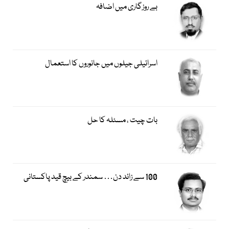
بے روزگاری میں اضافہ
اسرائیلی جیلوں میں جانوروں کا استعمال
بات چیت ، مسئلہ کا حل
100 سے زائد دن… سمندر کے بیچ قید پاکستانی