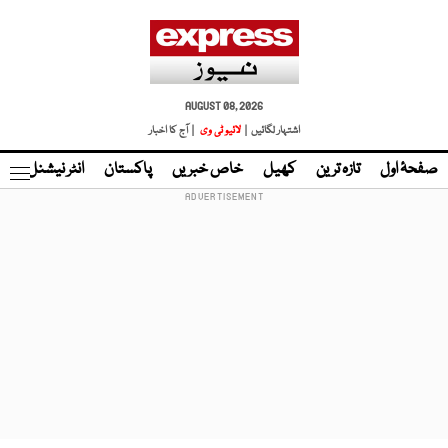
AUGUST 08, 2026
اشتہار لگائیں |
لائیو ٹی وی
| آج کا اخبار
صفحۂ اول
تازہ ترین
کھیل
خاص خبریں
پاکستان
انٹر نیشنل
ٹا