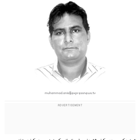
muhammad.anis@expressnews.tv