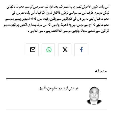
اُس وقت کیوں خاموش تھے جب ناصر کے بعد انوار نے مصر میں تم سے محبت دکھائی
لیکن دوسری طرف اُس نے سیاسی لوگوں کا قتل شروع کیا تھا ۔ اُس وقت عربوں کی
محبت کہاں تھی ۔ میں دل کی گہرائیوں سے یقین رکھتا ہوں کہ نہ تمھیں پہلے ہم سے
محبت تھی نہ آج ہے ۔ بس میں یہ ڈھونڈ رہا ہوں کہ اس بار تم ہماری لاشوں پر کھڑے ہو
کر کون سے تمغے سجانا چاہتے ہو۔بس اتنا انتظار ہے ۔ بس اتنا ہی ۔
متعلقہ
تو غنی از ھر دو عالم من فقیر!