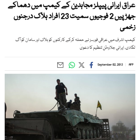
عراق ایرانی پیپلز مجاہدین کے کیمپ میں دھماکے
جھڑپیں 2 فوجیوں سمیت 23 افراد ہلاک درجنوں
زخمی
کیمپ اشرف میں عراقی فورسز نے حملہ کرکے کارکنوں کو ہلاک اور سامان کو آگ
لگادی، ایرانی جلاوطن تنظیم کا دعویٰ
September 02, 2013
AFP