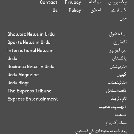
ایکسپریس
ضابطہ
Privacy
Contact
کے بارے
اخلاق
Policy
Us
میں
صفحۂ اول
Showbiz News in Urdu
تازہ ترین
Sports News in Urdu
غزہ لہو لہو
International News in
پاکستان
Urdu
انٹر نیشنل
Business News in Urdu
کھیل
Urdu Magazine
انٹرٹینمنٹ
Urdu Blogs
لائف اسٹائل
The Express Tribune
ٹاپ ٹرینڈ
Express Entertainment
دلچسپ و عجیب
صحت
سونے کے نرخ
پیٹرولیم مصنوعات کی قیمتیں