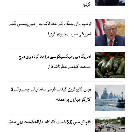
کردیا
ٹرمپ ایران جنگ کے خطرناک جال میں پھنس گئے،
امریکی ماہر نے خبردار کردیا
امریکا میں میکسیکو سے درآمد کردہ ہری مرچ
صحت کیلئے خطرناک قرار
روس کا یوکرین کیلئے فوجی سامان لے جانے والے 3
کارگو جہازوں پر حملہ
فلپائن میں 5.8 شدت کا زلزلہ، دارالحکومت بھی متاثر