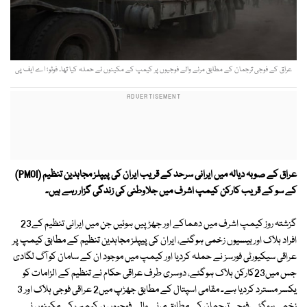
عراق کے فوجی ترجمان کے مطابق مرنے والے فوجیوں پر کیمپ کے مکینوں نے حملہ کیا تھا۔ فوٹو؛ اے ایف پی
عراق کے صوبہ دیالہ میں ایرانی سرحد کے قریب ایران کی پیپلز مجاہدین تنظیم (PMOI)
کے سو کے قریب کارکن کیمپ اشرف میں جلاوطنی کی زندگی گزار رہے ہیں۔
گزشتہ روز کیمپ اشرف میں دھماکے اور جھڑپیں ہوئیں جن میں ایرانی تنظیم کے23
افراد ہلاک اور بیسیوں زخمی ہوگئے، ایران کی پیپلز مجاہدین تنظیم کے مطابق کیمپ پر
عراقی سیکیورٹی فورسز نے حملہ کردیا اور کیمپ میں موجود ان کے سامان کو آگ لگادی
جس میں23کارکن ہلاک ہوگئے، دوسری طرف عراقی حکام نے تنظیم کے الزامات کو
یکسر مسترد کردیا ہے۔ مقامی اسپتال کے مطابق جھڑپ میں2 عراقی فوجی ہلاک اور 3
زخمی ہوگئے،فوجی ترجمان کے مطابق مرنے والے فوجیوں پر کیمپ کے مکینوں نے