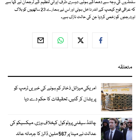
سلنڈروں کی وجہ سے دھماکے ہوئے، دوسری طرف ایرانی تنظیم کے ترجمان نے کہا ہے
کہ عراقی فوج کیمپ کے اندر داخل ہوئی اور اس نے ہمارے 23 ساتھیوں کو ہلاک
اوردرجنوں کو زخمی کردیا جن کی حالت نازک ہے۔
متعلقہ
امریکی میزائل ذخائر کم ہونے کی خبریں ٹرمپ کو
پریشان کر گئیں، تحقیقات کا حکم دے دیا
چائلڈ سیفٹی پروٹوکول کیخلاف ورزی، میکسیکو کی
عدالت نے میٹا پر 567 ملین ڈالرز کا جرمانہ عائد