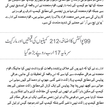
حملہ کیا تھا جو کیمپ کے ذمہ دار تھے۔ اقوام متحدہ نے اس واقعہ کی تصدیق نہیں کی
ہے جبکہ اقوام متحدہ کے مہاجرین ایجنسی کے مطابق کیمپ اشرف پر فورسز نے
کارروائی کی ہے جس میں متعدد افراد ہلاک یا زخمی ہوئے ہیں۔ اقوام متحدہ کے ادارے
''یو این ایچ سی آر'' نے حملے کی شدید مذمت کی ہے۔
ادارے نے کہا کہ شہریوں کے خلاف پرتشدد واقعات کو برداشت نہیں کیا جائیگا۔ اقوام
متحدہ نے عراقی حکومت سے کہا ہے کہ اس واقعہ کی تحقیقات کی جائیں، عراقی
پولیس کے مطابق کیمپ پر5 راکٹ داغے گئے، جھڑپ اور دھماکے کیوں ہوئے اس
حوالے سے کچھ نہیں پتا چلا، پولیس کے ایک کرنل کے مطابق راکٹ حملوں کے بعد
کیمپ کے مکین باہر آگئے اور انھوں نے کیمپ کی حفاظت کرنے والے اہلکاروں پر
حملہ کردیا جس میں دو فوجی ہلاک اور تین زخمی ہوگئے، ایک اور عراقی حکام کے
مطابق کیمپ پر راکٹ نہیں داغے گئے بلکہ کیمپ کے اندر موجود گیس اور تیل کے