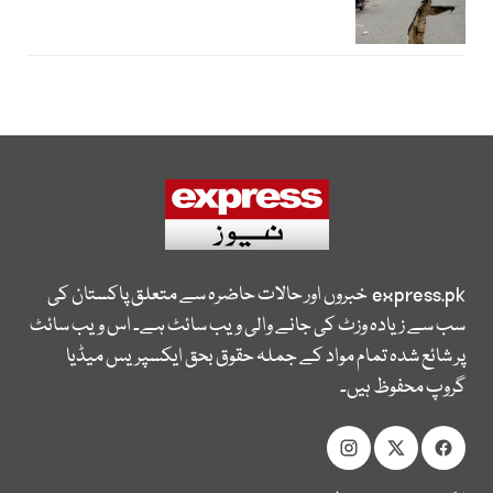
express.pk
خبروں اور حالات حاضرہ سے متعلق پاکستان کی
سب سے زیادہ وزٹ کی جانے والی ویب سائٹ ہے۔ اس ویب سائٹ
پر شائع شدہ تمام مواد کے جملہ حقوق بحق ایکسپریس میڈیا
گروپ محفوظ ہیں۔