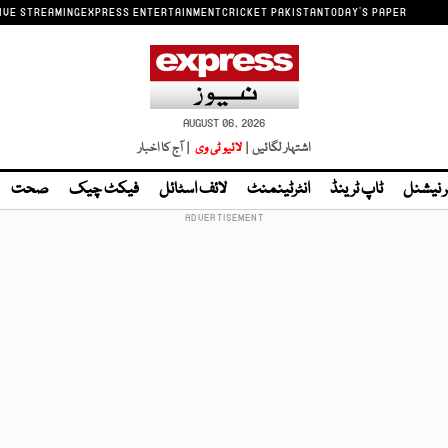
IVE STREAMING
EXPRESS ENTERTAINMENT
CRICKET PAKISTAN
TODAY'S PAPER
AUGUST 06, 2026
اشتہار لگائیں |
لائیو ٹی وی
| آج کا اخبار
ر نیشنل
ٹاپ ٹرینڈ
انٹرٹینمنٹ
لائف اسٹائل
فیکٹ چیک
صحت