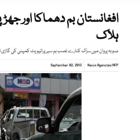
ہلاک
صوبہ پروان میں سڑک کنارے نصب بم سے پرائیویٹ کمپنی کی گاڑی ٹکرا کرتباہ ہوگئی جس
September 02, 2013
News Agencies
/
AFP