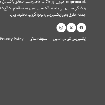
express.pk
خبروں اور حالات حاضرہ سے متعلق پاکستان 
وزٹ کی جانے والی ویب سائٹ ہے۔ اس ویب سائٹ پر شائع شدہ
جملہ حقوق بحق ایکسپریس میڈیا گروپ محفوظ ہیں۔
ایکسپریس کے بارے میں
ضابطہ اخلاق
Privacy Policy