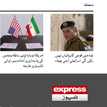
متعلقہ
غزہ میں فوجی کارروائیاں نہیں
امریکا دوبارہ اپنے سابقہ وعدوں
رکیں گی، اسرائیلی آرمی چیف
کی پاسداری پر آمادہ ہے، ایرانی
نائب وزیر خارجہ