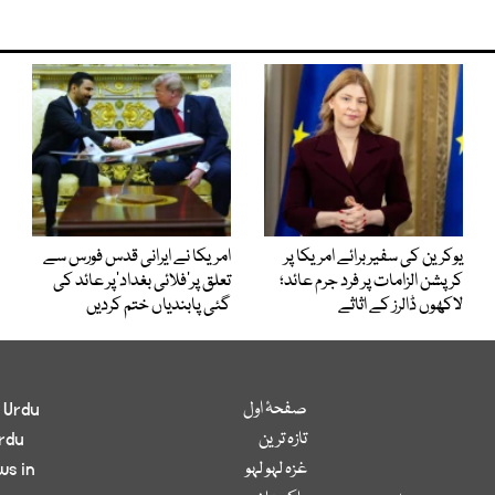
یوکرین کی سفیر برائے امریکا پر
امریکا نے ایرانی قدس فورس سے
کرپشن الزامات پر فرد جرم عائد؛
تعلق پر’فلائی بغداد‘پر عائد کی
لاکھوں ڈالرز کے اثاثے
گئی پابندیاں ختم کردیں
صفحۂ اول
 Urdu
تازہ ترین
rdu
غزہ لہو لہو
ws in