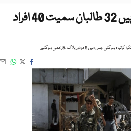
افغانستان بم دھماکا اور جھڑپیں 32 طالبان سمیت 40 افراد
 میں 8 مزدور ہلاک ،5زخمی ہوگئے