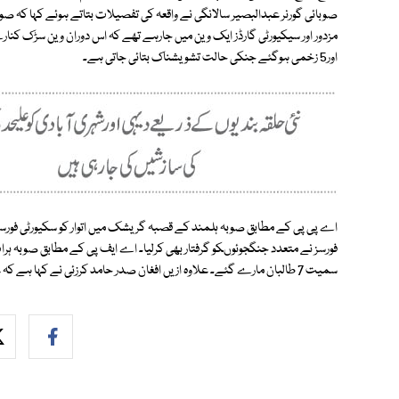
صوبائی گورنر عبدالبصیر سالانگی نے واقعہ کی تفصیلات بتاتے ہوئے کہا کہ صو
اور5 زخمی ہوگئے جنکی حالت تشویشناک بتائی جاتی ہے۔
فورسز نے متعدد جنگجوئوںکو گرفتار بھی کرلیا۔ اے ایف پی کے مطابق صوبہ ہرا
سمیت 7 طالبان مارے گئے۔ علاوہ ازیں افغان صدر حامد کرزئی نے کہا ہے کہ عسکریت پسندوں کوافغان عوام کی اموات کیلیے جواب دہ ہونا پڑے گا۔