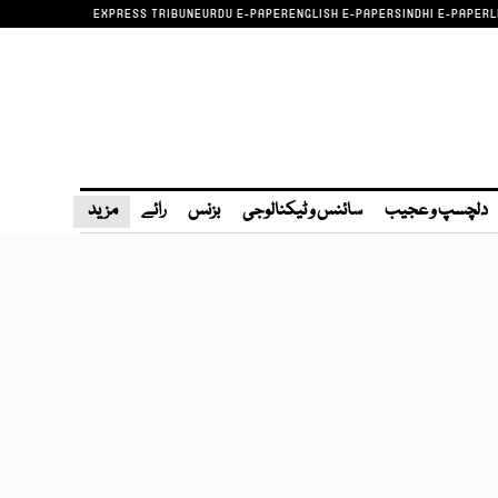
EXPRESS TRIBUNE
URDU E-PAPER
ENGLISH E-PAPER
SINDHI E-PAPER
L
دلچسپ و عجیب
سائنس و ٹیکنالوجی
بزنس
رائے
مزید