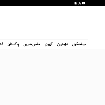
صفحۂ اول
تازہ ترین
کھیل
خاص خبریں
پاکستان
انٹ