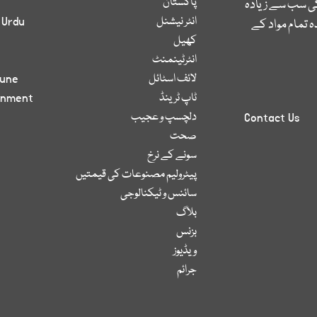
پاکستان
کی سب سے زیادہ
انٹر نیشنل
 Urdu
 تمام مواد کے
کھیل
انٹرٹینمنٹ
لائف اسٹائل
bune
ٹاپ ٹرینڈ
inment
دلچسپ و عجیب
Contact Us
صحت
سونے کے نرخ
پیٹرولیم مصنوعات کی قیمتیں
سائنس و ٹیکنالوجی
بلاگ
بزنس
ویڈیوز
جرائم