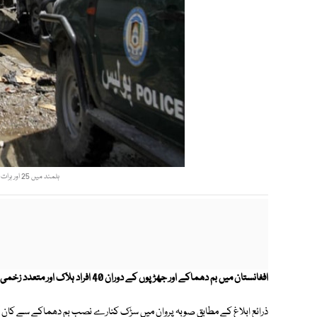
ہلمند میں 25 اور ہرات میں7 طالبان مارے گئے۔ فوٹو؛ اے ایف پی
افغانستان میں بم دھماکے اور جھڑپوں کے دوران 40 افراد ہلاک اور متعدد زخمی ہوگئے۔