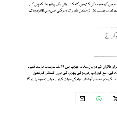
بہ میں کرومائیٹ کی کان میں کام کرنے والی ایک پرائیویٹ کمپنی کے
مزدور اور سیکیورٹی گارڈز ایک وین میں جارہے تھے کہ اس دوران وین سڑک کنارے نصب بم سے ٹکرا کر مکمل طور پر تباہ ہوگئی جس میں 8افراد ہلاک
اے پی پی کے مطابق صوبہ ہلمند کے قصبہ گریشک میں اتوار کو سکیورٹی فورسز اور طالبان کے درمیان سخت جھڑپ میں 25 شدت پسند مارے گئے۔
ت کے ضلع گوزارا میں فورسز کے جھڑپ کے دوران کمانڈر اکبر نشین