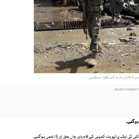
ذرائع ابلاغ کے مطابق صوبہ پروان میں سڑک کنارے نصب بم دھماکے سے کان کنی کی ایک پرائیویٹ کمپنی کے 8 مزدور جاں بحق اور 5 زخمی ہوگئے،