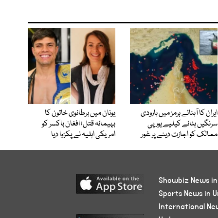
ایران کا آبنائے ہرمز میں بارودی
یونان میں برطانوی خاتون کا
سرنگیں ہٹانے کیلیے یورپی
بہیمانہ قتل؛ افغان باکسر کو
ممالک کو اجازت دینے پر غور
امریکی اہلیہ نے پکڑوا دیا
Showbiz News in
Sports News in U
International Ne