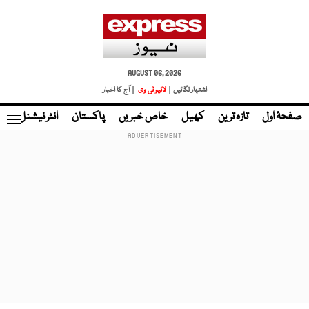
AUGUST 06, 2026
اشتہار لگائیں |
لائیو ٹی وی
| آج کا اخبار
صفحۂ اول
تازہ ترین
کھیل
خاص خبریں
پاکستان
انٹر نیشنل
ٹا