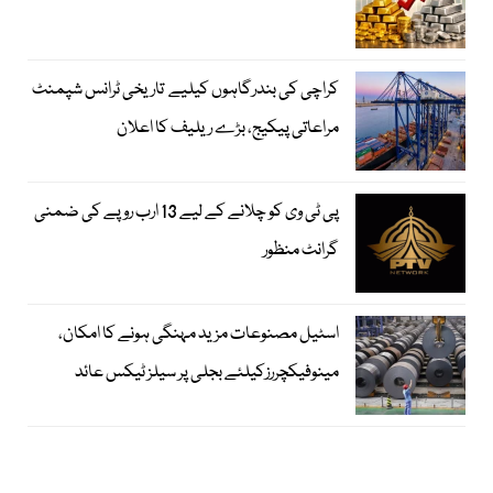
کراچی کی بندرگاہوں کیلیے تاریخی ٹرانس شپمنٹ
مراعاتی پیکیج، بڑے ریلیف کا اعلان
پی ٹی وی کو چلانے کے لیے 13 ارب روپے کی ضمنی
گرانٹ منظور
اسٹیل مصنوعات مزید مہنگی ہونے کا امکان،
مینوفیکچررزکیلئے بجلی پر سیلز ٹیکس عائد