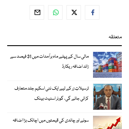
متعلقہ
مالی سال کے پہلے ماہ برآمدات میں 31 فیصد سے
زائد اضافہ ریکارڈ
ترسیلاتِ زر کے لیے ایک نئی اسکیم جلد متعارف
کرائی جائے گی، گورنر اسٹیٹ بینک
سونے اور چاندی کی قیمتوں میں اچانک بڑا اضافہ