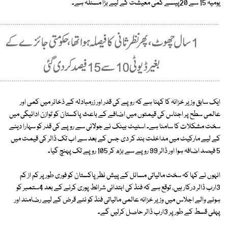
یومیہ 15 سے 20پیسے کمی معیشت کے لیے بڑا مسئلہ ہے۔
ایک سابق وزیر خزانہ کا کہنا ہے کہ روپے کی قدر اور زرمبادلہ کے ذخائر میں کمی اور
عالمی سطح پر اجناس کی قیمتوں میں اضافے کے باعث پاکستان کو توازن ادائیگی میں
سخت مشکلات کا سامنا ہے۔ اسٹیٹ بینک نے جولائی سے روپے کی قدر کو سہارا دینے
کے لیے مارکیٹ میں مداخلت بند کر دی جس کے بعد سے اب تک ڈالر کی قیمت میں
5 فیصد اضافہ ہوا اور ڈالر 99 روپے سے بڑھ کر 105 روپے تک پہنچ گیا۔
انہوں نے کہا کہ سخت مالیاتی مسائل کے پیش نظر پاکستان کو فوری طور پر کم از کم
3ارب ڈالر درکار ہیں، توقع ہے کہ فنڈ کی ابتدائی شرائط پوری کرنے کے بعد 4ستمبر کو
ہونے والے اجلاس میں وزیر خزانہ عالمی مالیاتی فنڈ کو نئے قرض کے لیے رضامند اور
پہلی قسط کے طور پر 3ارب ڈالر حاصل کرلیں گے۔