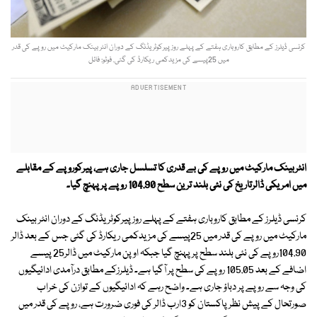
کرنسی ڈیلرز کے مطابق کاروباری ہفتے کے پہلے روز پیرکوٹریڈنگ کے دوران انٹر بینک مارکیٹ میں روپے کی قدر
میں 25پیسے کی مزیدکمی ریکارڈ کی گئی. فوٹو: فائل
انٹربینک مارکیٹ میں روپے کی بے قدری کا تسلسل جاری ہے، پیرکوروپے کے مقابلے
میں امریکی ڈالرتاریخ کی نئی بلند ترین سطح 104.90 روپے پر پہنچ گیا۔
کرنسی ڈیلرز کے مطابق کاروباری ہفتے کے پہلے روز پیرکوٹریڈنگ کے دوران انٹر بینک
مارکیٹ میں روپے کی قدر میں 25پیسے کی مزیدکمی ریکارڈ کی گئی جس کے بعد ڈالر
104.90روپے کی نئی بلند سطح پر پہنچ گیا جبکہ اوپن مارکیٹ میں ڈالر25 پیسے
اضافے کے بعد 105.05 روپے کی سطح پر آگیا ہے۔ ڈیلرزکے مطابق درآمدی ادائیگیوں
کی وجہ سے روپے پر دباؤ جاری ہے۔ واضح رہے کہ ادائیگیوں کے توازن کی خراب
صورتحال کے پیش نظر پاکستان کو 3ارب ڈالر کی فوری ضرورت ہے، روپے کی قدر میں