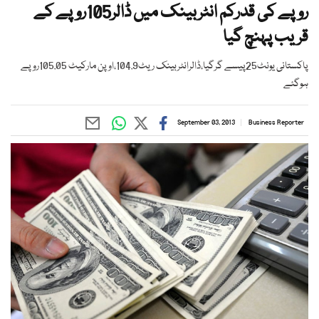
روپے کی قدرکم انٹربینک میں ڈالر105روپے کے
قریب پہنچ گیا
پاکستانی یونٹ25پیسے گرگیا،ڈالرانٹربینک ریٹ104.9،اوپن مارکیٹ 105.05روپے
ہوگئے
September 03, 2013
Business Reporter