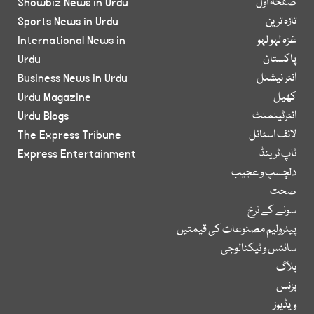
صفحۂ اول
Showbiz News in Urdu
تازہ ترین
Sports News in Urdu
غزہ لہو لہو
International News in
پاکستان
Urdu
انٹر نیشنل
Business News in Urdu
کھیل
Urdu Magazine
انٹرٹینمنٹ
Urdu Blogs
لائف اسٹائل
The Express Tribune
ٹاپ ٹرینڈ
Express Entertainment
دلچسپ و عجیب
صحت
سونے کے نرخ
پیٹرولیم مصنوعات کی قیمتیں
سائنس و ٹیکنالوجی
بلاگ
بزنس
ویڈیوز