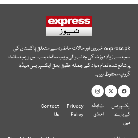
express.pk
خبروں اور حالات حاضرہ سے متعلق پاکستان کی
سب سے زیادہ وزٹ کی جانے والی ویب سائٹ ہے۔ اس ویب سائٹ
پر شائع شدہ تمام مواد کے جملہ حقوق بحق ایکسپریس میڈیا
گروپ محفوظ ہیں۔
ایکسپریس
ضابطہ
Privacy
Contact
کے بارے
اخلاق
Policy
Us
میں