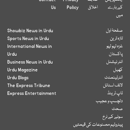
کے بارے
اخلاق
Policy
Us
میں
صفحۂ اول
Showbiz News in Urdu
تازہ ترین
Sports News in Urdu
غزہ لہو لہو
International News in
پاکستان
Urdu
انٹر نیشنل
Business News in Urdu
کھیل
Urdu Magazine
انٹرٹینمنٹ
Urdu Blogs
لائف اسٹائل
The Express Tribune
ٹاپ ٹرینڈ
Express Entertainment
دلچسپ و عجیب
صحت
سونے کے نرخ
پیٹرولیم مصنوعات کی قیمتیں