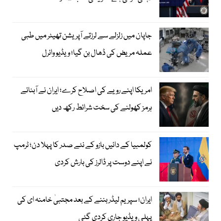
جاپان میں زلزلے سے لرزتے آپریشن تھیٹر میں طبی
عملہ مریض کی ڈھال بن گیا؛ ویڈیو وائرل
امریکا اپنے رویے کی اصلاح کرے؛ ایران نے آبنائے
ہرمز کھولنے کی سخت شرائط رکھ دیں
کولمبیا کے دائیں بازو کے نئے صدر کا پہلا دن؛ ٹرمپ
نے اپنے دوست پر ڈالرز کی بارش کردی
ایران؛ سپریم لیڈر بننے کے بعد مجتبیٰ خامنہ ای کی
پہلی ویڈیو جاری کردی گئی