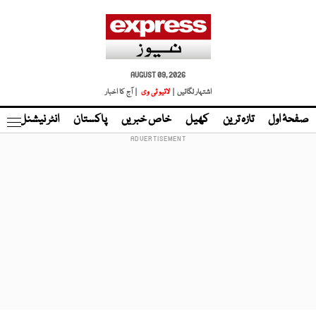
AUGUST 09, 2026
اشتہار لگائیں |
لائیو ٹی وی
| آج کا اخبار
صفحۂ اول
تازہ ترین
کھیل
خاص خبریں
پاکستان
انٹر نیشنل
ٹا