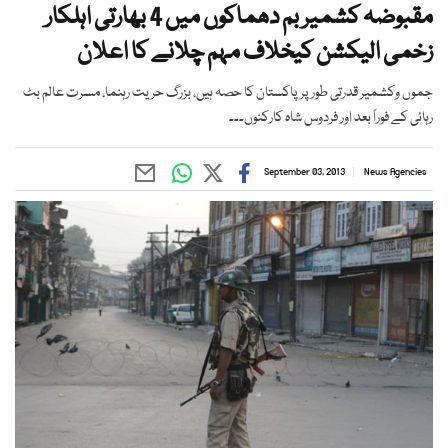
مقبوضہ کشمیر بم دھماکوں میں 4 بھارتی اہلکار
زخمی الیکشن کیخلاف مہم چلانے کا اعلان
جموں وکشمیر قدرتی طورپر پاکستان کا حصہ ہیں، بزرگ حریت رہنما، مسرت عالم بٹ
رہائی کے فوراً بعد اور فردوس شاہ کارکنوں۔۔۔
September 03, 2013
News Agencies