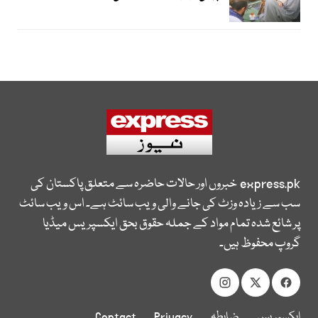
express.pk
خبروں اور حالات حاضرہ سے متعلق پاکستان کی
سب سے زیادہ وزٹ کی جانے والی ویب سائٹ ہے۔ اس ویب سائٹ
پر شائع شدہ تمام مواد کے جملہ حقوق بحق ایکسپریس میڈیا
گروپ محفوظ ہیں۔
ایکسپریس
ضابطہ
Privacy
Contact