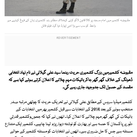
مقبوضہ کشمیر میں امام مسجد پر کالا قانون لاگو کرنے کیخلاف مظاہرے، کشمیری زبان کے فروغ کیلیے میر
واعظ کو سب سے بڑا ادبی ایوارڈ دیا گیا۔ فوٹو: فائل
مقبوضہ کشمیرمیں بزرگ کشمیری حریت رہنما سید علی گیلانی نے نام نہاد انتخابی
ڈھونگ کے خلاف گھر گھر جاکر بائیکاٹ مہم چلانے کا اعلان کرتے ہوئے کہا ہے کہ
مقصد کے حصول تک جدوجہد جاری رہے گی۔
کشمیر میڈیا سروس کے مطابق علی گیلانی نے تحریک حریت کا چوتھی مرتبہ صدر
منتخب ہونے کے بعد 2014 کے انتخابات سے قبل کشمیر بھر میں انتخابات کے
بائیکاٹ کی گھر گھر مہم چلانے کا اعلان کیا۔ انھوں نے کہا کہ جموںوکشمیر قدرتی
طورپر پاکستان کا حصہ ہے اور بھارت کو نوشتہ دیوار پڑھ لینا چاہیے۔ کشمیر ایک متنازع
مسئلہ ہے جس کا حل ضروری ہے۔ انھوں نے انتخابات کو مسئلہ کشمیر کے حوالے