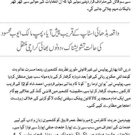
سے سم قاتل کے مترادف قرار دیتے ہوئے کہا کہ ان انتخابات کے حوالے سے گھر گھر
بائیکاٹ مہم چلائی جائے گی۔
دریں اثنا بھارتی پولیس نے غیر قانونی طورپر نظربند کشمیری رہنما مسرت عالم بٹ
کوعدالتی حکم پر رہائی کے فوراً بعد دوبارہ گرفتار کر کے بارہ مولہ سب جیل منتقل کردیا
ہے۔ پولیس نے ''یو این او ما رچ '' کو نا کام بنا تے ہوئے فردوس احمد شاہ کو 12 کے قریب
کارکنوں سمیت گرفتار کر لیا ہے۔ مقبوضہ کشمیر میں قاضی گنڈ کے علاقے چوگام
میں ایک امام مسجد پر کالا قانون پبلک سیفٹی ایکٹ لاگو کرنے کے خلاف زبردست
احتجاجی مظاہرے کیے گئے۔
چیئرمین حریت کانفرنس ع میر واعظ عمر فاروق کو کشمیری زبان و ادب کے لیے
خدمات کے اعتراف میں سب سے بڑے ایوارڈ خلعت حنفی ایوارڈ سے نوازا گیا ہے۔
علاوہ ازیں مقبوضہ وادی میں الگ الگ دھماکوں میں بھارتی فوج اورپولیس کے 4