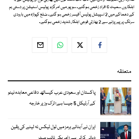
اہلکاروں سمیت 6 افراد زخمی ہوگئے۔ سوپور میں امرگڑھ پولیس اسٹیشن پر دستی بم
کے دھماکے میں 2 اسپیشل پولیس آفیسر زخمی ہو گئے۔ ضلع کپواڑہ میں بارودی
سرنگ پرپیر پڑنے سے 2 بھارتی فوجی اہلکار شدید زخمی ہوگئے۔
متعلقہ
پاکستان اور سعودی عرب کیساتھ دفاعی معاہدہ نیٹو
کے آرٹیکل 5 جیسا ہے؛ ترک وزیر خارجہ
ایران نے آبنائے ہرمز میں ٹول ٹیکس نہ لینے کی یقین
دہانی کرائی ہے؛ امریکی نائب صدر