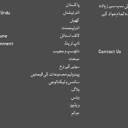
پاکستان
کی سب سے زیادہ
انٹر نیشنل
 Urdu
 تمام مواد کے
کھیل
انٹرٹینمنٹ
لائف اسٹائل
bune
ٹاپ ٹرینڈ
inment
دلچسپ و عجیب
Contact Us
صحت
سونے کے نرخ
پیٹرولیم مصنوعات کی قیمتیں
سائنس و ٹیکنالوجی
بلاگ
بزنس
ویڈیوز
جرائم