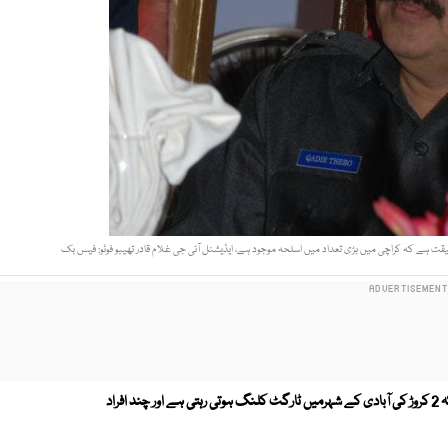
یقت ہے کہ کراچی میں بڑی تعداد میں اسلحہ موجود ہے، ایڈیشنل آئی جی غلام قادر تھیبو فوٹو: فیس بک
ہ
2 کروڑ کی آبادی کے شہرمیں ٹارگٹ کلنگ ہوتی رہتی ہے اور چند افراد