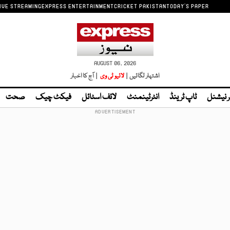
IVE STREAMING
EXPRESS ENTERTAINMENT
CRICKET PAKISTAN
TODAY'S PAPER
AUGUST 06, 2026
اشتہار لگائیں |
لائیو ٹی وی
| آج کا اخبار
ر نیشنل
ٹاپ ٹرینڈ
انٹرٹینمنٹ
لائف اسٹائل
فیکٹ چیک
صحت