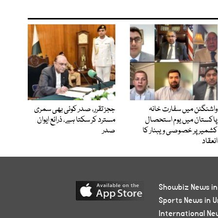
واشنگٹن میں سفارت خانہ
ججز تقرر، صدر کوئی بھی سمری
پاکستان میں یوم استحصال
مسترد کر سکتا ہے، ذرائع ایوان
کشمیر پر خصوصی ویبنار کا
صدر
انعقاد
Showbiz News in
Sports News in U
International Ne