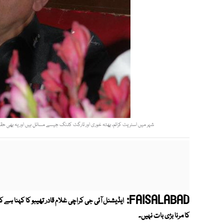
شہر میں اسٹریٹ کرائم، بھتہ خوری اور ٹارگٹ کلنگ جیسے مسائل ہیں اور یہ بھی حق
FAISALABAD:
ایڈیشنل آئی جی کراچی غلام قادر تھیبو کا کہنا ہے ک
کا مرنا بڑی بات نہیں۔