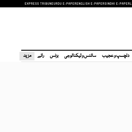
EXPRESS TRIBUNE
URDU E-PAPER
ENGLISH E-PAPER
SINDHI E-PAPER
L
دلچسپ و عجیب
سائنس و ٹیکنالوجی
بزنس
رائے
مزید