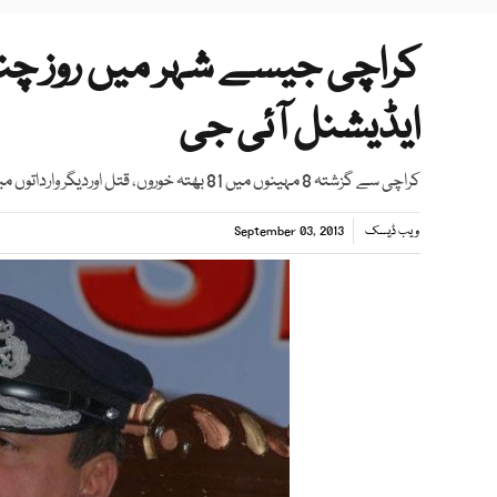
کراچی جیسے شہر میں روز چند ا
ایڈیشنل آئی جی
کراچی سے گزشتہ 8 مہینوں میں 81 بھتہ خوروں، قتل اوردیگر وارداتوں میں ملوث 461 ملزمان کو گرفتار کیا گیا، غلام قادر
ویب ڈیسک
September 03, 2013