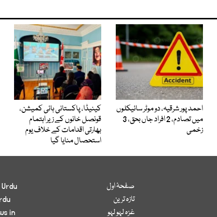
احمد پور شرقیہ، دو موٹر سائیکلوں
کینیڈا، پاکستانی ہائی کمیشن،
میں تصادم، 2 افراد جاں بحق، 3
قونصل خانوں کے زیر اہتمام
زخمی
بھارتی اقدامات کے خلاف یوم
استحصال منایا گیا
صفحۂ اول
 Urdu
تازہ ترین
rdu
غزہ لہو لہو
ws in