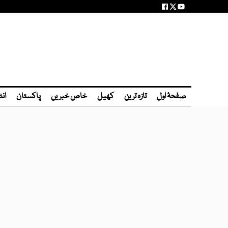
صفحۂ اول
تازہ ترین
کھیل
خاص خبریں
پاکستان
انٹ