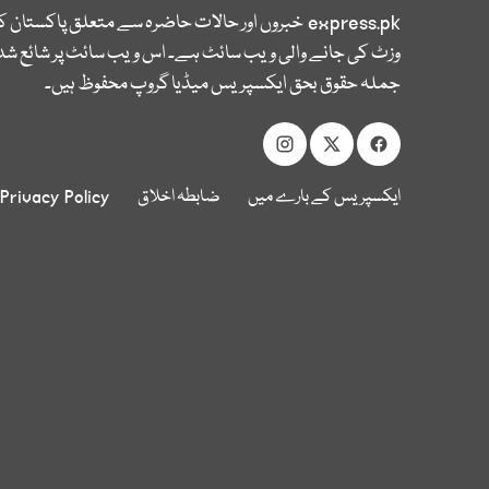
express.pk
خبروں اور حالات حاضرہ سے متعلق پاکستان 
وزٹ کی جانے والی ویب سائٹ ہے۔ اس ویب سائٹ پر شائع شدہ
جملہ حقوق بحق ایکسپریس میڈیا گروپ محفوظ ہیں۔
ایکسپریس کے بارے میں
ضابطہ اخلاق
Privacy Policy