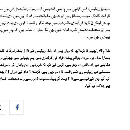
سینٹرل پولیس آفس کراچی میں پریس کانفرنس کرتے ہوئے ایڈیشنل آئی جی سندھ غ
ٹارگٹ کلنگ جیسے مسائل ہیں اور یہ بھی حقیقت ہے کہ کراچی میں بڑی تعداد
چاہتی لیکن 2 کروڑ کی آبادی والے شہر میں چند لوگوں کو مرنا کوئی بڑ
بھیڑیں بھی ہیں۔
غلام قادر تھیبو کا کہنا تھا
ہمارا ہدف ہر صورت جرائم پیشہ افراد کی گرفتاری ہے، ہم چھوٹے سے چھوٹے 
مقابلے میں اب قدرے بہتر ہے۔ انہوں نے کہا کہ شہر میں امن وامان کی صورتحال 
بھی ہلاک کیا گیا۔