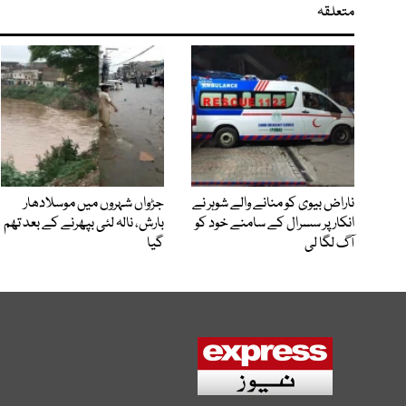
متعلقہ
ناراض بیوی کو منانے والے شوہر نے
جڑواں شہروں میں موسلادھار
انکار پر سسرال کے سامنے خود کو
بارش، نالہ لئی بپھرنے کے بعد تھم
آگ لگا لی
گیا