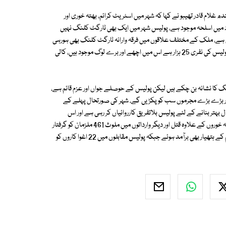
لام قادر تھیبو نے کہا کہ شہر میں اسٹریٹ کرائم، بھتہ خوری اور
 میں اسلحہ موجود ہے، پولیس شہر میں ایک بھی ٹارگٹ کلنگ نہیں
ی بات نہیں ہے، ملک کے مختلف علاقوں میں فرقہ وارانہ ٹارگٹ کلنگ بھی ہورہی
ہے اور مختلف دشمنی کے واقعات میں بھی لوگ مارے جاتے ہیں، کراچی میں پولیس کی نفری 25 ہزار ہے اس میں اچھے اور برے لوگ موجود ہیں، کالی
 کہ رواں برس اب تک پولیس کے 119 اہلکار ٹارگٹ کلنگ کا نشانہ بن چکے ہیں لیکن پولیس کے حوصلے جواں اور عزم قائم ہے،
اور بڑے بڑے مجرموں سب کو پکڑیں گے، شہر کی صورتحال پہلے کے
بہتر بنانے کے لئے پولیس بلاتفریق کارروائیاں کر رہی ہے اور اس
سلسلے میں پولیس پر کسی قسم کا دباؤ نہیں ہے، گزشتہ 8 ماہ کے دوران 81 بھتہ خوروں کے علاوہ قتل اور دیگر وارداتوں میں ملوث 461 ملزمان کو گرفتار
کیا گیا جن کے قبضے سے 110 ہینڈ گرینیڈ سمیت 4 ہزار سے زائد مختلف اقسام کے ہتھیار بھی برآمد ہوئے جبکہ پولیس مقابلوں میں 22 اغوا کاروں کو