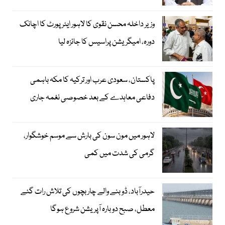
وزیر داخلہ محسن نقوی کا لاہور ایئر پورٹ کا اچانک
دورہ، امیگریشن پراسیس کا جائزہ لیا
پاکستان، سعودی عرب اور ترکیہ کا مکہ باہمی
دفاعی معاہدے کے بعد خصوصی نغمہ جاری
لاہور میں مون سون کی بارش سے موسم خوشگوار،
گرمی کی شدت میں کمی
حیدرآباد، ڈوبنے والے چار بچوں کی تلاش رات گئے
معطل، صبح دوبارہ آپریشن شروع ہوگا