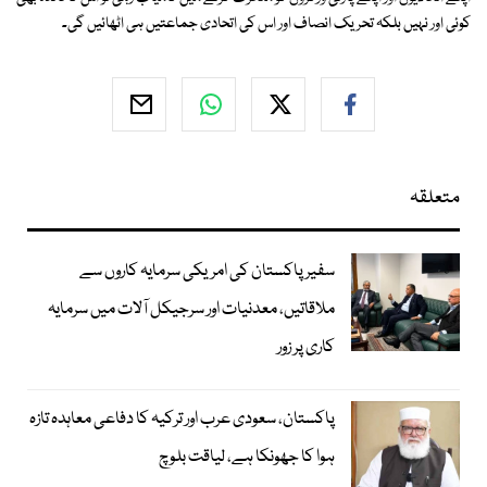
کوئی اور نہیں بلکہ تحریک انصاف اور اس کی اتحادی جماعتیں ہی اٹھائیں گی۔
متعلقہ
سفیر پاکستان کی امریکی سرمایہ کاروں سے
ملاقاتیں، معدنیات اور سرجیکل آلات میں سرمایہ
کاری پر زور
پاکستان، سعودی عرب اور ترکیہ کا دفاعی معاہدہ تازہ
ہوا کا جھونکا ہے، لیاقت بلوچ