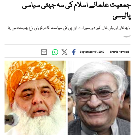
جمعیت علمائے اسلام کی سہ جہتی سیاسی
پالیسی
باچاخان اور ولی خان کے دور سے اے این پی کی سیاست کا مرکز ولی باغ چارسدہ ہی رہا
ہے۔
September 04, 2013
Shahid Hameed