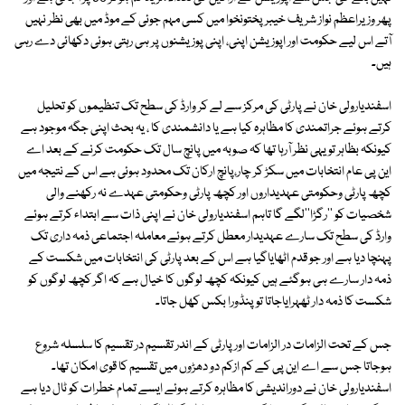
پھر وزیراعظم نواز شریف خیبرپختونخوا میں کسی مہم جوئی کے موڈ میں بھی نظر نہیں
آتے اس لیے حکومت اور اپوزیشن اپنی، اپنی پوزیشنوں پر ہی رہتی ہوئی دکھائی دے رہی
ہیں۔
اسفندیارولی خان نے پارٹی کی مرکز سے لے کر وارڈ کی سطح تک تنظیموں کو تحلیل
کرتے ہوئے جراتمندی کا مظاہرہ کیا ہے یا دانشمندی کا ، یہ بحث اپنی جگہ موجود ہے
کیونکہ بظاہر تو یہی نظر آرہا تھا کہ صوبہ میں پانچ سال تک حکومت کرنے کے بعد اے
این پی عام انتخابات میں سکڑ کر چار،پانچ ارکان تک محدود ہوئی ہے اس کے نتیجہ میں
کچھ پارٹی وحکومتی عہدیداروں اور کچھ پارٹی وحکومتی عہدے نہ رکھنے والی
شخصیات کو ''رگڑا''لگے گا تاہم اسفندیارولی خان نے اپنی ذات سے ابتداء کرتے ہوئے
وارڈ کی سطح تک سارے عہدیدار معطل کرتے ہوئے معاملہ اجتماعی ذمہ داری تک
پہنچا دیا ہے اور جو قدم اٹھایاگیا ہے اس کے بعد پارٹی کی انتخابات میں شکست کے
ذمہ دار سارے ہی ہوگئے ہیں کیونکہ کچھ لوگوں کا خیال ہے کہ اگر کچھ لوگوں کو
شکست کا ذمہ دار ٹھہرایاجاتا تو پنڈورا بکس کھل جاتا۔
جس کے تحت الزامات در الزامات اور پارٹی کے اندر تقسیم در تقسیم کا سلسلہ شروع
ہوجاتا جس سے اے این پی کے کم ازکم دو دھڑوں میں تقسیم کا قوی امکان تھا۔
اسفندیارولی خان نے دوراندیشی کا مظاہرہ کرتے ہوئے ایسے تمام خطرات کو ٹال دیا ہے