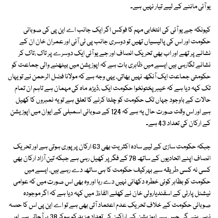
یو آئی ماننے کے لیے تیار نہیں ہے۔
کیونکہ جے یو آئی کی انتخابی مہم کا فوکس اگر ایک جانب اے این پی کی صوبائی
حکومت اور اس کی پالیسیاں تھیں تو دوسری جانب پی ٹی آئی اور عمران خان ان کے
نشانے پر تھے اور اب بھی تحریک انصاف اور جے یو آئی ایک دوسرے پر تاک ،تاک کر
نشانے لگارہی ہیں ایسے میں ظاہری بات ہے کہ اپوزیشن میں بیٹھنے والی جماعت کو
حکومتی جماعت ایک آنکھ نہیں بھاتی، یہی وجہ ہے کہ مولانا فضل الرحمن نے تو یہاں
تک کہہ دیا ہے کہ خیبرپختونخوا حکومت ایک ،ڈیڑھ ماہ کی مہمان ہے تاہم ان تمام
حالات کے باوجود جہاں تک حکومت کو چلتا کرنے کا تعلق ہے تو یہ نمبروں کا کھیل
ہے اور اس وقت صورت حال یہ ہے کہ 124 کے صوبائی اسمبلی کے ایوان میں اپوزیشن
کے ارکان کی تعداد 43 ہے۔
جبکہ حکومت سازی کے لیے سادہ اکثریت بھی 63 ارکان پر پوری ہوتی ہے اور تحریک
انصاف اپنے اتحادیوں کے ساتھ 78 کے فگر پر کھیل رہی ہے جبکہ تین آزاد ارکان بھی
کسی نہ کسی طریقہ سے بہرکیف حکومت کا ہی ساتھ دے رہے ہیں، ایسے میں
حکومت کو بظاہر کوئی خطرہ دکھائی نہیں دے رہا اور وہ بھی اس صورت میں کہ عوامی
نیشنل پارٹی کے اسفندیارولی خان نے کھلے الفاظ میں کہہ دیا ہے کہ اگر موجودہ
صوبائی حکومت کے خلاف تحریک عدم اعتماد آتی بھی ہے تو اے این پی اس کا حصہ
نہیں بنے گی جس سے اپوزیشن کے اراکین کی تعداد مزید کم ہوکر 38 پر آجاتی ہے اور