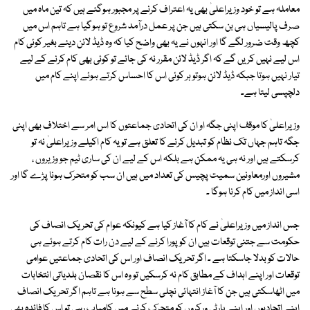
معاملہ ہے تو خود وزیراعلیٰ بھی یہ اعتراف کرنے پر مجبور ہوگئے ہیں کہ تین ماہ میں
صرف پالیسیاں ہی بن سکتی ہیں جن پر عمل درآمد شروع تو ہوگیا ہے تاہم اس میں
کچھ وقت ضرور لگے گا اور انہوں نے یہ بھی واضح کیا کہ وہ ڈیڈ لائن دیئے بغیر کوئی کام
اس لیے نہیں کریں گے کہ اگر ڈیڈ لائن مقرر نہ کی جائے تو کوئی بھی کام کرنے کے لیے
تیار نہیں ہوتا جبکہ ڈیڈ لائن ہوتو ہر کوئی اس کا احساس کرتے ہوئے اپنے کام میں
دلچپسی لیتا ہے۔
وزیراعلیٰ کا موقف اپنی جگہ او ان کی اتحادی جماعتوں کا اس امر سے اختلاف بھی اپنی
جگہ تاہم جہاں تک نظام کو تبدیل کرنے کا تعلق ہے تو یہ کام اکیلے وزیراعلیٰ نہ تو
کرسکتے ہیں اور نہ ہی یہ ممکن ہے بلکہ اس کے لیے ان کی ساری ٹیم جو وزیروں ،
مشیروں اورمعاونین سمیت پچیس کی تعداد میں ہیں ان سب کو متحرک ہونا پڑے گا اور
اسی انداز میں کام کرنا ہوگا ۔
جس انداز میں وزیراعلیٰ نے کام کا آغاز کیا ہے کیونکہ عوام کی تحریک انصاف کی
حکومت سے جتنی توقعات ہیں ان کو پورا کرنے کے لیے دن رات کام کرتے ہوئے ہی
حالات کو بدلا جاسکتا ہے ۔ اگر تحریک انصاف اور اس کی اتحادی جماعتیں عوامی
توقعات اور اپنے اہداف کے مطابق کام نہ کرسکیں تو وہ اس کا نقصان بلدیاتی انتخابات
میں اٹھاسکتی ہیں جن کا آغاز انتہائی نچلی سطح سے ہونا ہے تاہم اگر تحریک انصاف
اپنے اتحادیوں اور اپنے پارٹی ورکروں کو متحرک کرنے میں کامیاب رہی تو اس کا فائدہ بھی