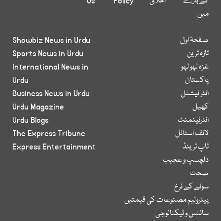
کے بارے
اخلاق
Policy
Us
میں
صفحۂ اول
Showbiz News in Urdu
تازہ ترین
Sports News in Urdu
غزہ لہو لہو
International News in
پاکستان
Urdu
انٹر نیشنل
Business News in Urdu
کھیل
Urdu Magazine
انٹرٹینمنٹ
Urdu Blogs
لائف اسٹائل
The Express Tribune
ٹاپ ٹرینڈ
Express Entertainment
دلچسپ و عجیب
صحت
سونے کے نرخ
پیٹرولیم مصنوعات کی قیمتیں
سائنس و ٹیکنالوجی