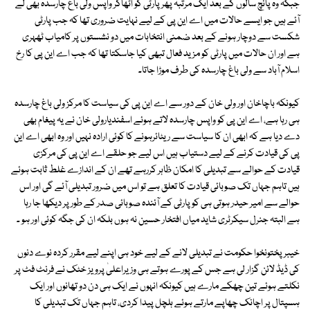
جبکہ وہ پانچ سالوں کے بعد ایک مرتبہ پھر پارٹی کو اٹھاکر واپس ولی باغ چارسدہ بھی لے
آئے ہیں جو ایسے حالات میں اے این پی کے لیے نہایت ضروری تھا کہ جب پارٹی
شکست سے دوچار ہونے کے بعد ضمنی انتخابات میں دو نشستوں پر کامیاب ٹھہری
ہے اور ان حالات میں پارٹی کو مزید فعال تبھی کیا جاسکتا تھا کہ جب اے این پی کا رخ
اسلام آباد سے ولی باغ چارسدہ کی طرف موڑا جاتا۔
کیونکہ باچاخان اور ولی خان کے دور سے اے این پی کی سیاست کا مرکز ولی باغ چارسدہ
ہی رہا ہے، اے این پی کو واپس چارسدہ لاتے ہوئے اسفندیارولی خان نے یہ پیغام بھی
دے دیا ہے کہ ابھی ان کا سیاست سے ریٹائرہونے کا کوئی ارادہ نہیں اور وہ ابھی اے این
پی کی قیادت کرنے کے لیے دستیاب ہیں اس لیے جو حلقے اے این پی کی مرکزی
قیادت کے حوالے سے تبدیلی کا امکان ظاہر کررہے تھے ان کے اندازے غلط ثابت ہوئے
ہیں تاہم جہاں تک صوبائی قیادت کا تعلق ہے تو اس میں ضرور تبدیلی آئے گی اور اس
حوالے سے امیر حیدر ہوتی ہی کو پارٹی کے آئندہ صوبائی صدر کے طور پر دیکھا جا رہا
ہے البتہ جنرل سیکرٹری شاید میاں افتخار حسین نہ ہوں بلکہ ان کی جگہ کوئی اور ہو ۔
خیبرپختونخوا حکومت نے تبدیلی لانے کے لیے خود ہی اپنے لیے مقرر کردہ نوے دنوں
کی ڈیڈ لائن گزار لی ہے جس کے پورے ہوتے ہی وزیراعلیٰ پرویز خٹک نے فرنٹ فٹ پر
نکلتے ہوئے تین چھکے مارے ہیں کیونکہ انہوں نے ایک ہی دن دو تھانوں اور ایک
ہسپتال پر اچانک چھاپے مارتے ہوئے ہلچل پیدا کردی، تاہم جہاں تک تبدیلی کا