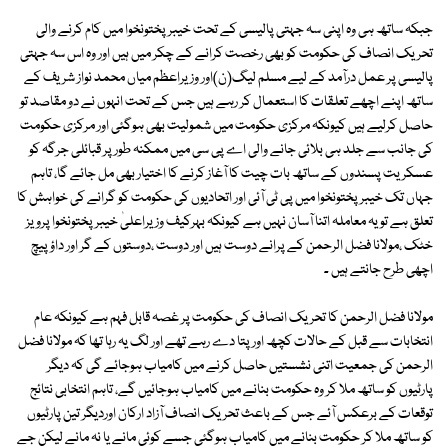
جبکہ ساتھ ہی وہ اپنی سہ جہتی پالیسی کے تحت خیبرپختونخوا میں کام کرنے والی
تحریک انصاف کی حکومت کو بھی رخصت کرانے کے چکر میں ہیں اور وہ اس سہ جہتی
پالیسی پر عمل درآمد کے لیے مسلم لیگ(ن)اور وزیراعظم میاں محمد نواز شریف کے
ساتھ اپنے اچھے تعلقات کا استعمال کر رہے ہیں جس کے تحت انہوں نے دو مقاصد تو
حاصل کرلیے ہیں کیونکہ مرکزی حکومت میں شمولیت بھی ہوگئی اور مرکزی حکومت
کی جانب سے جلد ہی بلائی جانے والی اے پی سی میں ممکنہ طور پر قبائلی جرگہ کو
عسکریت پسندوں کے ساتھ بات چیت کا آغاز کرنے کا اختیار بھی مل جائے گا، تاہم
جہاں تک خیبرپختونخوا میں پی ٹی آئی اور اتحادیوں کی حکومت کو گرانے کی خواہش کا
تعلق ہے تو یہ معاملہ اتنا آسان نہیں ہے کیونکہ بہرکیف وزیراعلیٰ خیبرپختونخوا پرویز
خٹک ،مولانا فضل الرحمن کے پرانے دوست ہیں اور دوست ،دوستوں کے گر اور داؤ پیچ
اچھی طرح جانتے ہیں ۔
مولانا فضل الرحمن کا تحریک انصاف کی حکومت پر غصہ قابل فہم ہے کیونکہ عام
انتخابات سے قبل کے حالات کچھ اور پتا دے رہے تھے اور لگ یہ رہا تھا کہ مولانا فضل
الرحمن کی جمعیت اتنی نشستیں حاصل کرنے میں کامیاب ہوجائے گی کہ دیگر
پارٹیوں کو ساتھ ملا کر وہ حکومت بنانے میں کامیاب ہوجائیں گے، تاہم انتخابی نتائج
توقعات کے برعکس آئے جس کے باعث تحریک انصاف آزاد ارکان اوردیگر تین پارٹیوں
کو ساتھ ملا کر حکومت بنانے میں کامیاب ہوگئی جسے کوئی مانے یا نہ مانے لیکن جے