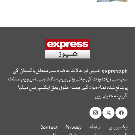
express.pk
خبروں اور حالات حاضرہ سے متعلق پاکستان کی
سب سے زیادہ وزٹ کی جانے والی ویب سائٹ ہے۔ اس ویب سائٹ
پر شائع شدہ تمام مواد کے جملہ حقوق بحق ایکسپریس میڈیا
گروپ محفوظ ہیں۔
ایکسپریس
ضابطہ
Privacy
Contact