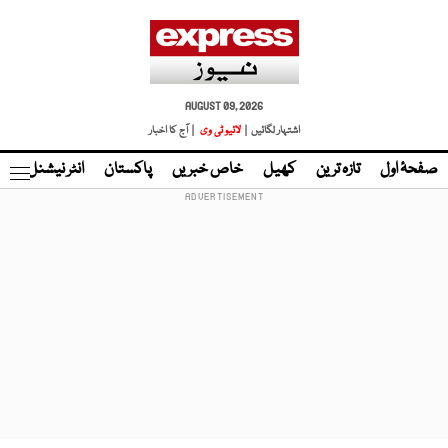
AUGUST 09, 2026
اشتہار لگائیں |
لائیو ٹی وی
| آج کا اخبار
صفحۂ اول
تازہ ترین
کھیل
خاص خبریں
پاکستان
انٹر نیشنل
ٹا