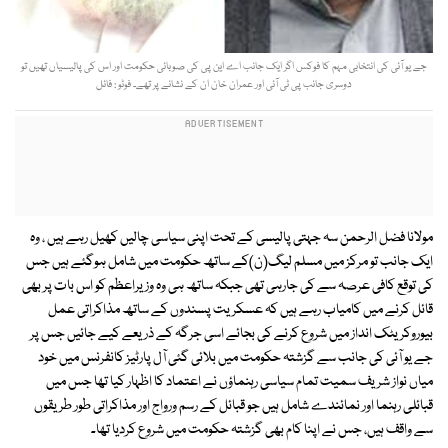
جے یو آئی کی انتخابی مہم کا فوکس اگر ایک جانب اے این پی کی صوبائی حکومت اور اس کی پالیسیاں تھیں تو
دوسری جانب پی ٹی آئی اور عمران خان ان کے نشانے پر تھے۔ فوٹو : فائل
مولانا فضل الرحمن سہ جہتی پالیسی کے تحت اپنی سیاسی چالیں کھیل رہے ہیں ، وہ
ایک جانب تو مرکز میں مسلم لیگ(ن)کے ساتھ حکومت میں شامل ہوگئے ہیں جس
کی توقع کافی عرصہ سے کی جارہی تھی جبکہ ساتھ ہی وہ وزیراعظم کو اس بات پر بھی
قائل کرنے میں کامیاب رہے ہیں کہ عسکریت پسندوں کے ساتھ مذاکراتی عمل
بیوروکریٹک انداز میں شروع کرنے کی بجائے اسی جرگہ کے ذریعے کیے جائیں جس پر
جے یو آئی کی جانب سے گزشتہ حکومت میں بلائی گئی آل پارٹیز کانفرنس میں خود
میاں نواز شریف سمیت تمام سیاسی رہنماؤں نے اعتماد کا اظہار کیا تھا جس میں
قبائلی رہنما اور نمائندے شامل ہیں جو قبائل کے رسم ورواج اور مذاکراتی طور طریقوں
سے واقف ہیں، جس نے اپنا کام بھی گزشتہ حکومت میں شروع کردیا تھا۔