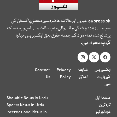
express.pk
خبروں اور حالات حاضرہ سے متعلق پاکستان کی
سب سے زیادہ وزٹ کی جانے والی ویب سائٹ ہے۔ اس ویب سائٹ
پر شائع شدہ تمام مواد کے جملہ حقوق بحق ایکسپریس میڈیا
گروپ محفوظ ہیں۔
ایکسپریس
ضابطہ
Privacy
Contact
کے بارے
اخلاق
Policy
Us
میں
صفحۂ اول
Showbiz News in Urdu
تازہ ترین
Sports News in Urdu
غزہ لہو لہو
International News in