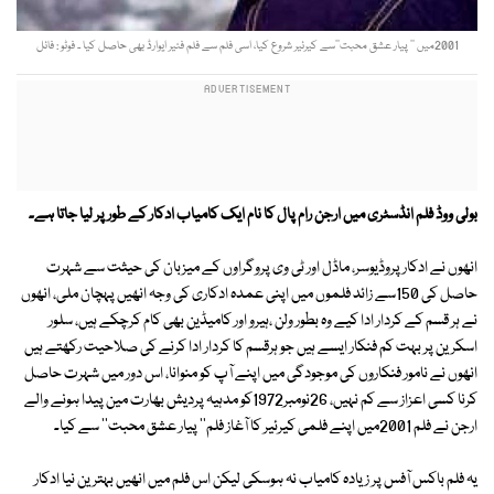
2001میں ’’ پیار عشق محبت‘‘سے کیرئیر شروع کیا، اسی فلم سے فلم فئیر ایوارڈ بھی حاصل کیا ۔ فوٹو : فائل
بولی ووڈ فلم انڈسٹری میں ارجن رام پال کا نام ایک کامیاب ادکار کے طور پر لیا جاتا ہے۔
انھوں نے ادکار پروڈیوسر، ماڈل اور ٹی وی پروگراوں کے میزبان کی حیثت سے شہرت
حاصل کی 150سے زائد فلموں میں اپنی عمدہ ادکاری کی وجہ انھیں پہچان ملی، انھوں
نے ہر قسم کے کردار ادا کیے وہ بطور ولن ،ہیرو اور کامیڈین بھی کام کرچکے ہیں، سلور
اسکرین پر بہت کم فنکار ایسے ہیں جو ہرقسم کا کردار ادا کرنے کی صلاحیت رکھتے ہیں
انھوں نے نامور فنکاروں کی موجودگی میں اپنے آپ کو منوانا، اس دور میں شہرت حاصل
کرنا کسی اعزاز سے کم نہیں، 26نومبر1972کو مدہیہ پردیش بھارت مین پیدا ہونے والے
ارجن نے فلم 2001میں اپنے فلمی کیرئیر کا آغاز فلم'' پیار عشق محبت'' سے کیا۔
یہ فلم باکس آفس پر زیادہ کامیاب نہ ہوسکی لیکن اس فلم میں انھیں بہترین نیا ادکار