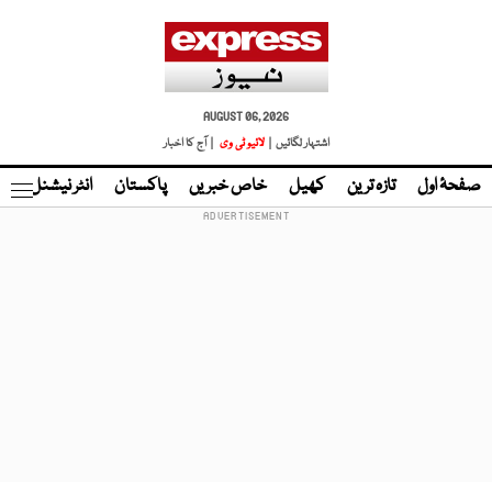
AUGUST 06, 2026
اشتہار لگائیں |
لائیو ٹی وی
| آج کا اخبار
صفحۂ اول
تازہ ترین
کھیل
خاص خبریں
پاکستان
انٹر نیشنل
ٹا