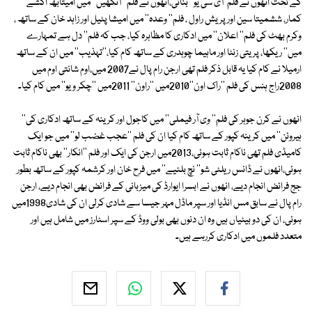
کے تحت انھوں نے فلم 'آی سی یو'' بنائی،انھوں نے فلم ''آنکھیں'' میں امیتابھ اکشے
کمار، ششمیتا سین اور پریش راول ، فلم'' وعدہ'' میں امیشا پٹیل اور زاہد خان کے ساتھ ،
وکرم بھٹ کی فلم'' اعلان'' میں ادکاری کا مظاہرہ کیا، جب کہ فلم'' دل ہے تمہارے
میں'' ریکھا، پریتی زنٹا اور ماہیما چوہدری کے ساتھ کام کیا،''تہذیب'' میں ان کے ساتھ
ارمیلا نے کام کیا یہ قابل ذکر فلم تھی ارجن رام پال نے2007 میں،اوم شانتی اوم میں
2008راج ہنس کی فلم ''راک اون''2010میں ''راون'' 2011میں ''چکر ویو'' میں کام کیا۔
انھوں نے کرن جوہر کی فلم'' وی آر فیملی'' میں کاجول اور کرینہ کے ساتھ ادکاری کی''
ہیروئن'' میں کرینہ کپور کے ساتھ کام کیا ان کی فلم ''عجب غضب لو'' میں جو ایک
کامیڈی فلم تھی ناکام ثابت ہوئی،2013میں ارجن کی ایک اور فلم ''انکار'' بھی ناکام ثابت
ہوئی،انھوں نے ڈانس ریلٹی شو'' نچ بلئیے'' میں فرح خان اور کرشمہ کپور کے ساتھ بطور
جج فرائض انجام دیے، انھوں نے ابسرا ایوارڈ کی میزبانی کے فرائض بھی انجام دیے، ارجن
رام پال نے سابق مس انڈیا اور سپر ماڈل مہر جیسا سے شادی کرلی ان کی شادی1998میں
ہوئی، ان کی دو بیٹیاں ہیں وہ ان دنوں بھی بولی ووڈ کے سپر اسٹارز میں شامل ہیں اور
متعدد فلموں میں ادکاری کررہے ہیں۔