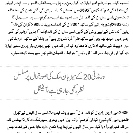
تسلیم کرتے ہوئے فلم فئیر ایوارڈ دیا گیا،ارجن رام پال نے رومانٹک فلموں سے اپنے کیرئیر
کی ابتدا ء کی فلم'' آنکھیں''2002میں نمائش کے لیے پش کی گئی یہ ان کی ہٹ فلم
ثابت ہوئی،اسی سال ان کی فلم'' دل ہے تمہارے لیے، ہم کو تم سے پیار ہے، ،دل کا
رشتہ2003ایشوریہ رائے کے ساتھ2004ان کی فلم اسمیبھت2005 کو ان کی فلم''
یقین'' نمائش کے لیے پیش کی گئیں،اسی سال ان کی فلم ایک ''اجنبی'' ریلیز کی گئی
جس میں امیتھابھ بچن کے ساتھ فلم'' ڈرناضروری ہے'' بی پاشا کے ساتھ ''اوم شانتی
اوم'' دیپیکا کے ساتھ ادکاری کا مظاہرہ کیا اس فلم میں انھیں بہتری ولن پر زی سنے ایوارڈ
دیا گیا، ان کی ایک اور فلم'' فل ہاؤس'' جو ایک کامیڈی فلم تھی سپر ہٹ ثابت ہوئی۔
2006 میں ارجن رام پال کو فلم'' ڈان'' سے بریک تھرو ملا،اسی سا ل انھوں نے تھرل
فلموں میں کام شروع کیا،ان کو فلم'' راک اون'' میں بہترین سپورٹنگ ادکار کا نیشنل فلم
اور فلم فئیر ایوارڈ دیا گیا، اسی سال انھوں نے اپنا پروڈکشن ادارہ بنایا جس کے تحت جس