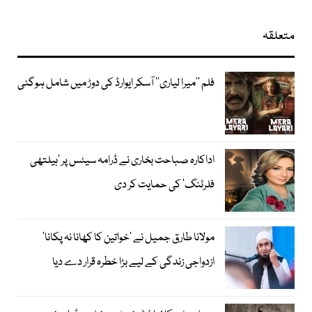
متعلقہ
فلم ’’میرا لیاری‘‘ آسکر ایوارڈ کی دوڑ میں شامل ہوگئی
اداکارہ صباحت بخاری نے ڈرامہ سیٹس پر ’ہیلتھی
فلرٹنگ‘ کی حمایت کر دی
مولانا طارق جمیل نے ’خواتین کا کھانا نہ پکانا‘
ازدواجی زندگی کے لیے بڑا خطرہ قرار دے دیا