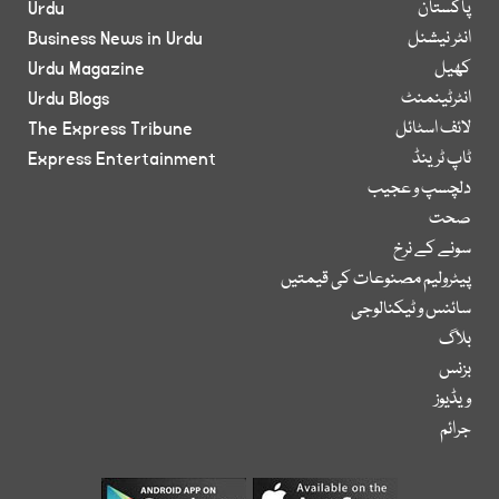
پاکستان
Urdu
انٹر نیشنل
Business News in Urdu
کھیل
Urdu Magazine
انٹرٹینمنٹ
Urdu Blogs
لائف اسٹائل
The Express Tribune
ٹاپ ٹرینڈ
Express Entertainment
دلچسپ و عجیب
صحت
سونے کے نرخ
پیٹرولیم مصنوعات کی قیمتیں
سائنس و ٹیکنالوجی
بلاگ
بزنس
ویڈیوز
جرائم