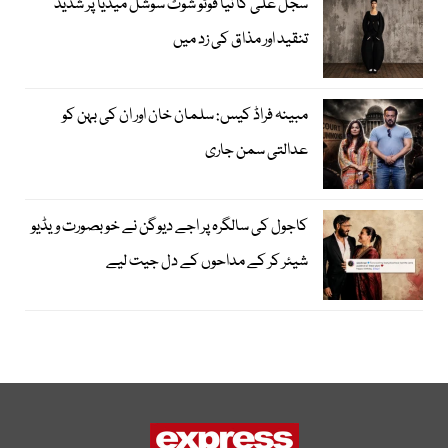
سجل علی کا نیا فوٹو شوٹ سوشل میڈیا پر شدید
تنقید اور مذاق کی زد میں
مبینہ فراڈ کیس: سلمان خان اور ان کی بہن کو
عدالتی سمن جاری
کاجول کی سالگرہ پر اجے دیوگن نے خوبصورت ویڈیو
شیئر کر کے مداحوں کے دل جیت لیے