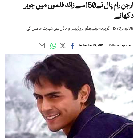
ارجن رام پال نے150سے زائد فلموں میں جوہر
دکھائے
26نومبر1972ء کو پیداہوئے،بطورپروڈیوسراورماڈل بھی شہرت حاصل کی
September 04, 2013
Cultural Reporter