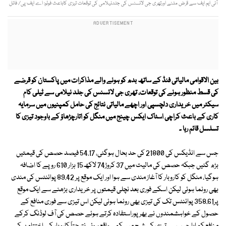
آئی ایم ایف سے قرض ملنے اورتھری جی لائسنس کی جلدنیلامی کی توقعات تیزی کاباعث فوٹو: اے ایف پی/ فائل
بین الاقوامی مالیاتی فنڈ کے ساتھ بدھ کو ہونے والے مذاکرات میں پاکستان کو قرضے
کی قسط منظور ہونے کی توقعات، تھری جی لائسنس کی جلد نیلامی سے ٹیلی کام
سیکٹر میں خریداری دلچسپی اور اچھے مالیاتی نتائج کی حامل کمپنیوں میں سرمایہ
کاری کے باعث کراچی اسٹاک ایکس چینج میں منگل کو اتارچڑھاؤ کے باوجود تیزی کا
تسلسل قائم رہا ۔
جس سے انڈیکس کی 21800 کی حد بحال ہوگئی، 54.17 فیصد حصص کی قیمتیں
بڑھ گئیں جبکہ حصص کی مالیت میں 37 کروڑ74 لاکھ15 ہزار 610 روپے کا اضافہ
ہوگیا، منگل کو کاروبار کا آغاز مندی سے ہوا اور ایک موقع پر 89.42 پوائنٹس کی مندی
بھی رونما ہوئی لیکن اسکے فوری بعد نچلی قیمتوں پر خریداری بڑھنے سے ایک موقع
پر358.61 پوائنٹس تک کی تیزی بھی رونما ہوئی لیکن اس تیزی سے فوری منافع کے
حصول کے خواہشمندوں نے بھرپوراستفادہ کرتے ہوئے حصص کی آف لوڈنگ کرکے