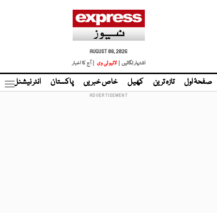
AUGUST 08, 2026
اشتہار لگائیں |
لائیو ٹی وی
| آج کا اخبار
صفحۂ اول
تازہ ترین
کھیل
خاص خبریں
پاکستان
انٹر نیشنل
ٹا