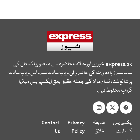
express.pk
خبروں اور حالات حاضرہ سے متعلق پاکستان کی
سب سے زیادہ وزٹ کی جانے والی ویب سائٹ ہے۔ اس ویب سائٹ
پر شائع شدہ تمام مواد کے جملہ حقوق بحق ایکسپریس میڈیا
گروپ محفوظ ہیں۔
ایکسپریس
ضابطہ
Privacy
Contact
کے بارے
اخلاق
Policy
Us
میں