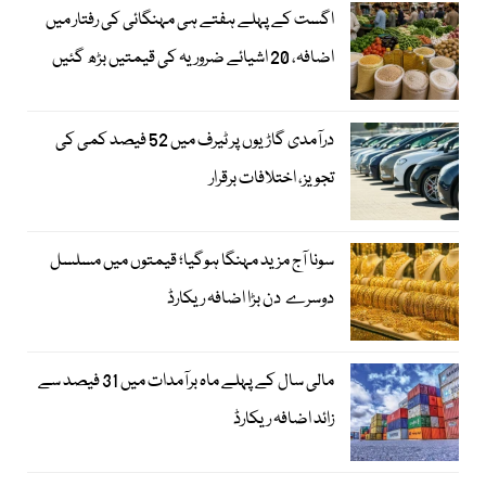
اگست کے پہلے ہفتے ہی مہنگائی کی رفتار میں
اضافہ، 20 اشیائے ضروریہ کی قیمتیں بڑھ گئیں
درآمدی گاڑیوں پر ٹیرف میں 52 فیصد کمی کی
تجویز، اختلافات برقرار
سونا آج مزید مہنگا ہوگیا؛ قیمتوں میں مسلسل
دوسرے دن بڑا اضافہ ریکارڈ
مالی سال کے پہلے ماہ برآمدات میں 31 فیصد سے
زائد اضافہ ریکارڈ