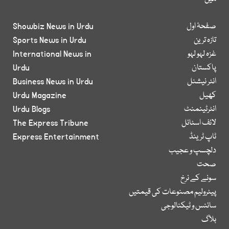
صفحۂ اول
Showbiz News in Urdu
تازہ ترین
Sports News in Urdu
غزہ لہو لہو
International News in
پاکستان
Urdu
انٹر نیشنل
Business News in Urdu
کھیل
Urdu Magazine
انٹرٹینمنٹ
Urdu Blogs
لائف اسٹائل
The Express Tribune
ٹاپ ٹرینڈ
Express Entertainment
دلچسپ و عجیب
صحت
سونے کے نرخ
پیٹرولیم مصنوعات کی قیمتیں
سائنس و ٹیکنالوجی
بلاگ