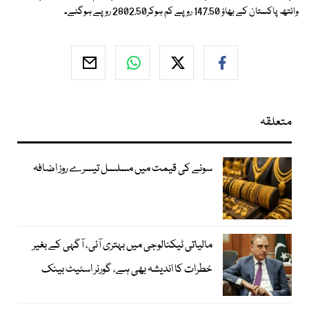
وائتھ پاکستان کے بھاؤ 147.50 روپے کم ہوکر2802.50 روپے ہوگئے۔
متعلقہ
سونے کی قیمت میں مسلسل تیسرے روز اضافہ
مالیاتی ٹیکنالوجی میں بہتری آئی، آگہی کے بغیر
خطرات کا اندیشہ بھی ہے، گورنر اسٹیٹ بینک