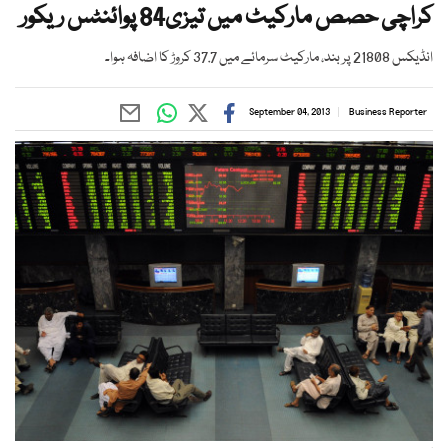
کراچی حصص مارکیٹ میں تیزی84 پوائنٹس ریکور
انڈیکس 21808 پر بند، مارکیٹ سرمائے میں 37.7 کروڑ کا اضافہ ہوا۔
September 04, 2013
Business Reporter