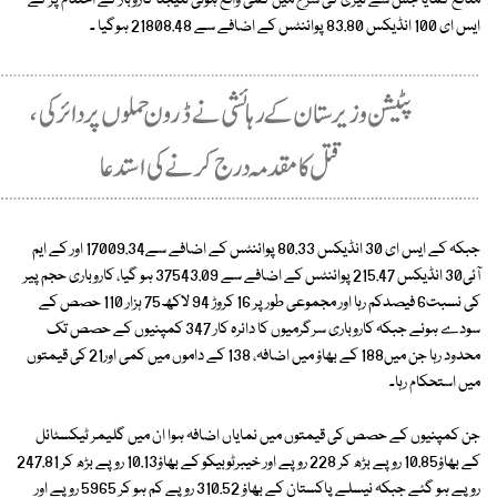
منافع کمایا جس سے تیزی کی شرح میں کمی واقع ہوئی نتیجتاً کاروبار کے اختتام پر کے
ایس ای 100 انڈیکس 83.80 پوائنٹس کے اضافے سے 21808.48 ہوگیا ۔
جبکہ کے ایس ای 30 انڈیکس 80.33 پوائنٹس کے اضافے سے17009.34 اور کے ایم
آئی30 انڈیکس 215.47 پوائنٹس کے اضافے سے 37543.09 ہو گیا، کاروباری حجم پیر
کی نسبت6 فیصدکم رہا اور مجموعی طور پر 16 کروڑ 94 لاکھ75 ہزار 110 حصص کے
سودے ہوئے جبکہ کاروباری سرگرمیوں کا دائرہ کار 347 کمپنیوں کے حصص تک
محدود رہا جن میں188 کے بھاؤ میں اضافہ، 138 کے داموں میں کمی اور21 کی قیمتوں
میں استحکام رہا۔
جن کمپنیوں کے حصص کی قیمتوں میں نمایاں اضافہ ہوا ان میں گلیمر ٹیکسٹائل
کے بھاؤ10.85 روپے بڑھ کر 228 روپے اور خیبرٹوبیکو کے بھاؤ10.13 روپے بڑھ کر 247.81
روپے ہو گئے جبکہ نیسلے پاکستان کے بھاؤ 310.52 روپے کم ہو کر 5965 روپے اور