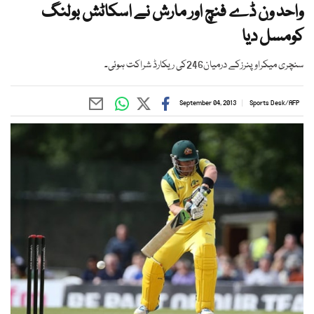
واحد ون ڈے فنچ اور مارش نے اسکاٹش بولنگ
کومسل دیا
سنچری میکراوپنرزکے درمیان246کی ریکارڈ شراکت ہوئی۔
September 04, 2013
Sports Desk
/
AFP