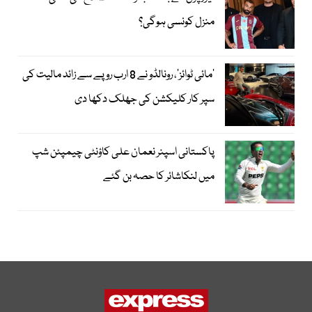
منزل کونسی ہوگی؟
’مائی ٹوائز‘، رونالڈو نے 8 ارب روپے سے زائد مالیت کی
سپر کار کلیکشن کی جھلک دکھا دی
پاکستانی اسپنر نعمان علی کاؤنٹی چیمپئن شپ
میں لنکاشائر کا حصہ بن گئے