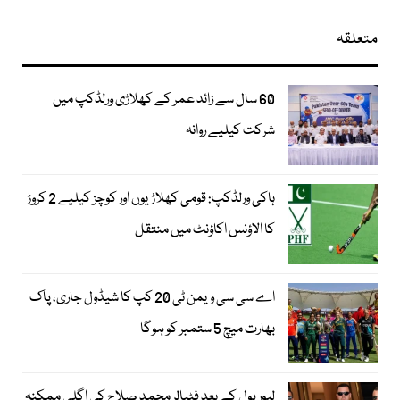
متعلقہ
60 سال سے زائد عمر کے کھلاڑی ورلڈکپ میں
شرکت کیلیے روانہ
ہاکی ورلڈکپ: قومی کھلاڑیوں اور کوچز کیلیے 2 کروڑ
کا الاؤنس اکاؤنٹ میں منتقل
اے سی سی ویمن ٹی 20 کپ کا شیڈول جاری، پاک
بھارت میچ 5 ستمبر کو ہوگا
لیور پول کے بعد فٹبالر محمد صلاح کی اگلی ممکنہ