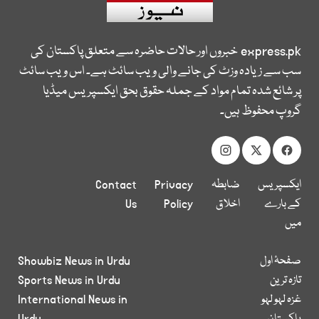
express.pk
خبروں اور حالات حاضرہ سے متعلق پاکستان کی
سب سے زیادہ وزٹ کی جانے والی ویب سائٹ ہے۔ اس ویب سائٹ
پر شائع شدہ تمام مواد کے جملہ حقوق بحق ایکسپریس میڈیا
گروپ محفوظ ہیں۔
ایکسپریس
ضابطہ
Privacy
Contact
کے بارے
اخلاق
Policy
Us
میں
صفحۂ اول
Showbiz News in Urdu
تازہ ترین
Sports News in Urdu
غزہ لہو لہو
International News in