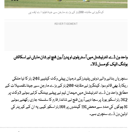
کینگروز نے مقابلہ 200رنز کے بڑے مارجن سے جیتا۔فوٹو؛ اے ایف پی
واحد ون ڈے انٹرنیشنل میں آسٹریلوی اوپنرز آرون فنچ اور شان مارش نے اسکاٹش
بولنگ اٹیک کو مسل ڈالا۔
سنچریاں بنانے والے دونوں پلیئرزکے درمیان پہلی وکٹ کیلیے 246 رنز کا نیا ملکی
ریکارڈ بھی قائم ہوا، کینگروز نے مقابلہ 200رنز کے بڑے مارجن سے جیتا۔تفصیلات کے
مطابق واحد ون ڈے انٹرنیشنل میں مہمان ٹیم نے پہلے بیٹنگ کرتے ہوئے 3وکٹ پر
362 رنز اسکور بورڈ پر سجا دیے،آرون فنچ نے شاندار فارم کا سلسلہ جاری رکھتے ہوئے
16چوکوں کی مدد سے محض116 گیندوں پر 148رنز اسکور کیے، یہ ان کے کیریئر کی
اولین ون ڈے سنچری ہے۔