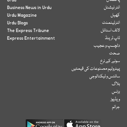
پاکستان
Urdu
انٹر نیشنل
Business News in Urdu
کھیل
Urdu Magazine
انٹرٹینمنٹ
Urdu Blogs
لائف اسٹائل
The Express Tribune
ٹاپ ٹرینڈ
Express Entertainment
دلچسپ و عجیب
صحت
سونے کے نرخ
پیٹرولیم مصنوعات کی قیمتیں
سائنس و ٹیکنالوجی
بلاگ
بزنس
ویڈیوز
جرائم