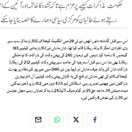
اس سے قبل گذشتہ دنوں انھوں نے ٹی 20 میں انگلینڈ کیخلاف 156رنز بناکر سب سے
بڑی انفرادی اننگز کا ورلڈ ریکارڈ قائم کیا تھا، شان مارش نے 151رنز بنانے کیلیے 149
گیندوں کا سامنا کیا، دونوں کے درمیان 246 کی پہلی وکٹ کی شراکت کا نیا ملکی
ریکارڈ بھی بنا، اس سے قبل آسٹریلیا کی جانب سے پہلی وکٹ کیلیے 212 کی ریکارڈ
شراکت شان کے والد جیف مارش اور ڈیوڈ بون نے 1986 میں جے پور کے مقام پر بھارت
کیخلاف قائم کی تھی، مارش اور فنچ کی یہ کاوش پہلی وکٹ کیلیے آل ٹائم بہترین
شراکتوں میں چھٹے نمبر پر رہی، اسکاٹش ٹیم 43.5 اوورز میں 162رنز پر ڈھیر ہوگئی،
میٹ میشن 39، ماجد حق25 اور کولم میک لائیڈ24رنز بناکر نمایاں رہے، مچل جونسن
نے 36رنز کے عوض4 وکٹیں لیں۔