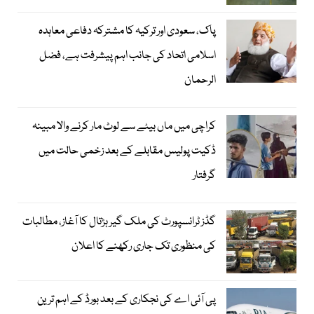
پاک، سعودی اور ترکیہ کا مشترکہ دفاعی معاہدہ
اسلامی اتحاد کی جانب اہم پیشرفت ہے، فضل
الرحمان
کراچی میں ماں بیٹے سے لوٹ مار کرنے والا مبینہ
ڈکیت پولیس مقابلے کے بعد زخمی حالت میں
گرفتار
گڈز ٹرانسپورٹ کی ملک گیر ہڑتال کا آغاز، مطالبات
کی منظوری تک جاری رکھنے کا اعلان
پی آئی اے کی نجکاری کے بعد بورڈ کے اہم ترین