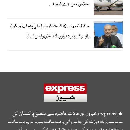
اجلاس میں بڑے فیصلے
حافظ نعیم نے 9 اگست کو وزیراعلیٰ پنجاب اور گورنر
ہاؤسز کے باہر دھرنوں کا اعلان واپس لے لیا
express.pk
خبروں اور حالات حاضرہ سے متعلق پاکستان کی
سب سے زیادہ وزٹ کی جانے والی ویب سائٹ ہے۔ اس ویب سائٹ