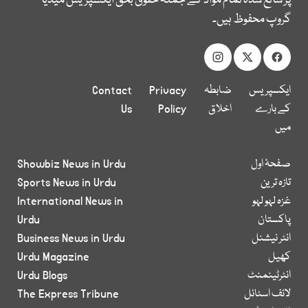
پر شائع شدہ تمام مواد کے جملہ حقوق بحق ایکسپریس میڈیا
گروپ محفوظ ہیں۔
ایکسپریس
ضابطہ
Privacy
Contact
کے بارے
اخلاق
Policy
Us
میں
صفحۂ اول
Showbiz News in Urdu
تازہ ترین
Sports News in Urdu
غزہ لہو لہو
International News in
پاکستان
Urdu
انٹر نیشنل
Business News in Urdu
کھیل
Urdu Magazine
انٹرٹینمنٹ
Urdu Blogs
لائف اسٹائل
The Express Tribune