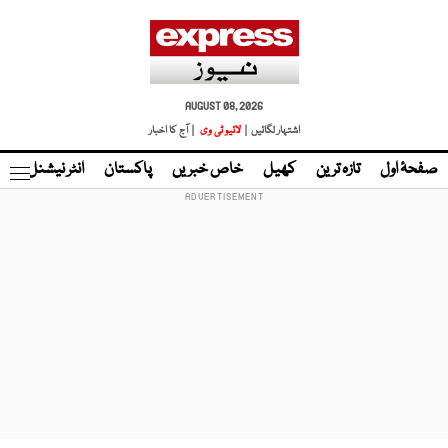
AUGUST 08, 2026
اشتہار لگائیں |
لائیو ٹی وی
| آج کا اخبار
صفحۂ اول
تازہ ترین
کھیل
خاص خبریں
پاکستان
انٹر نیشنل
ٹا