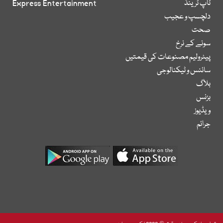
ٹاپ ٹرینڈ
Express Entertainment
دلچسپ و عجیب
صحت
سونے کے نرخ
پیٹرولیم مصنوعات کی قیمتیں
سائنس و ٹیکنالوجی
بلاگ
بزنس
ویڈیوز
جرائم