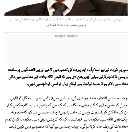
ڈی جی سول ایوی ایشن کی تقرری کاریکارڈپیش،قواعدکاخیال نہیں رکھاگیا،تقرری وزیر اعظم کی خواہش
پرہوئی،جسٹس جواد خواجہ فوٹو: فائل
سپریم کورٹ نے نیو اسلام آباد ایئر پورٹ کی تعمیر میں تاخیر اور بے قاعدگیوں پر سخت
برہمی کا اظہارکرتے ہوئے آبزرویشن دی ہے کہ قومی اثاثہ جات کے معاملے میں ذاتی
مفاد سے بالاتر ہوکرحصہ لیاجاتا ہے لیکن یہاں توکسی کودلچسپی نہیں۔
چیف جسٹس افتخار محمد چوہدری کی سربراہی میں3 رکنی بینچ نے منگل کو اٹارنی
جنرل کو نوٹس جاری کرکے جواب مانگا ہے کہ کیا جن کمپنیوں نے اپنا کام مکمل کیا،
ان کے مالکان کو پاسپورٹ واپس دیاجائے یا نہیں؟ چیف جسٹس نے کہا کہ منصوبہ
ایک قومی اثاثہ ہے،حکومت نے خود تسلیم کیا کہ کرپشن ہوئی ہے ،حکومت کو ان تمام
معاملات کی وضاحت کرنا ہوگی۔ چیف جسٹس نے کہا کہ منصوبے میں کہیں نیک