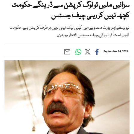
سزائیں ملیں تو لوگ کرپشن سے ڈرینگے حکومت
کچھ نہیں کر رہی چیف جسٹس
نیوبینظیرایئرپورٹ منصوبے میں کہیں نیک نیتی نہیں،ہر طرف کرپشن ہے،حکومت
کووضاحت کرناہوگی،چیف جسٹس افتخار چوہدری
September 04, 2013