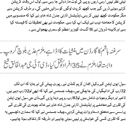
نیتی نظر نہیں آرہی،اربوں روپے کی لوٹ مار دبائی جا رہی ہے، لوگ اس وقت کرپشن
کرتے ہوئے ڈریں گے جب کچھ کرپٹ لوگوں کو سزائیں ملیں گی۔ ہر طرف کرپشن ہے
مگر حکومت کچھ نہیں کر رہی۔ایڈیشنل اٹارنی جنرل شاہ خاور نے کہا کہ منصوبے میں
کرپشن کا معاملہ نیب نے ٹیک اپ کیا ہے، حکومت نے بھی تحقیقات کا فیصلہ کیا
ہے اورکابینہ ڈویژن نے 16اگست کووزیر اعظم کو سمری بھجوائی ہے ۔
سول ایوی ایشن کے وکیل افنان کریم کنڈی نے رپورٹ پیش کی اور بتایا کہ اب تک
32ارب کی ادائیگیاں کی جاچکی ہیں۔چیف جسٹس نے کہا کہ ابھی تو32ارب دیے ہیں،
تاخیر اور دیگر وجوہات شامل ہوں تو83ارب روپے دینا پڑیں گے۔ڈی جی سول ایوی ایشن
کی تقرری کے معاملے پر ایڈیشنل اٹارنی جنرل شاہ خاور نے خالد چوہدری کی تقرری کے
پراسس سے متعلق دستاویزات پیش کردیں۔چیف جسٹس نے کہا کہ ہماری دلچسپی یہ
ہے کہ تقرری کسی کی خواہش پر نہیں ہونی چاہیے اور طریقہ کار شفاف ہونا چاہیے۔