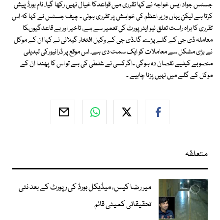
جسٹس جواد ایس خواجہ نے کہا تقرری میں قواعدکا خیال نہیں رکھا گیا، نام بورڈ پیش
کرتا ہے لیکن یہاں وزیر اعظم کی خواہش پر تقرری ہوئی ۔ چیف جسٹس نے کہا کہ اس
تقرری کا براہ راست تعلق نیو ایئر پورٹ کی تعمیر سے ہے، تاخیر اور بے قاعدگیوںکا
معاملہ ڈی جی کے گلے پڑے گا۔ڈی جی کے وکیل افتخار گیلانی نے کہا ان کے موکل
نے بڑی مشکل سے معاملات کو ایک سمت دی ہے، اس موقع پر ڈرائیورکی تبدیلی
منصوبے کیلیے نقصان دہ ہوگی ۔اگرکسی نے غلطی کی ہے تو اس کا پھندا ان کے
موکل کے گلے میں نہیں پڑنا چاہیے ۔
متعلقہ
میر رضا کیس، میڈیکل بورڈ کی رپورٹ کے بعد نئی
تحقیقاتی کمیٹی قائم