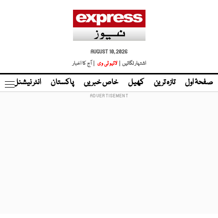
AUGUST 10, 2026
اشتہار لگائیں |
لائیو ٹی وی
| آج کا اخبار
صفحۂ اول
تازہ ترین
کھیل
خاص خبریں
پاکستان
انٹر نیشنل
ٹا