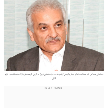
صنعتی مسائل کے مشاہدے اور بہتر پالیسی ترتیب دے کرصنعتی فروغ اور ترقی کو ممکن بنایا جاسکتا ہے۔ فوٹو:
فائل