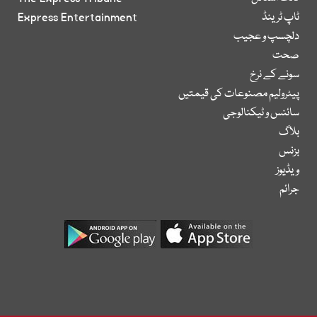
ٹاپ ٹرینڈ
Express Entertainment
دلچسپ و عجیب
صحت
سونے کے نرخ
پیٹرولیم مصنوعات کی قیمتیں
سائنس و ٹیکنالوجی
بلاگ
بزنس
ویڈیوز
جرائم