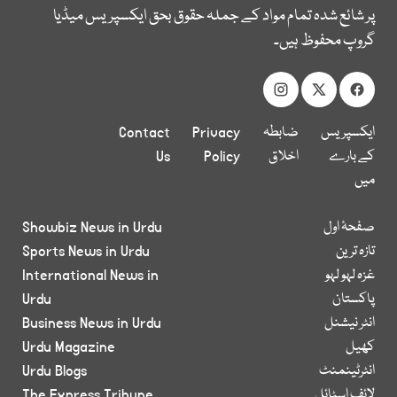
پر شائع شدہ تمام مواد کے جملہ حقوق بحق ایکسپریس میڈیا
گروپ محفوظ ہیں۔
ایکسپریس
ضابطہ
Privacy
Contact
کے بارے
اخلاق
Policy
Us
میں
صفحۂ اول
Showbiz News in Urdu
تازہ ترین
Sports News in Urdu
غزہ لہو لہو
International News in
پاکستان
Urdu
انٹر نیشنل
Business News in Urdu
کھیل
Urdu Magazine
انٹرٹینمنٹ
Urdu Blogs
لائف اسٹائل
The Express Tribune