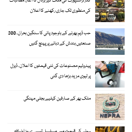
گڈز ٹرانسپورٹ کی ملک گیر ہڑتال کا آغاز، مطالبات
کی منظوری تک جاری رکھنے کا اعلان
حب ڈیم بھرنے کے باوجود پانی کا سنگین بحران، 300
صنعتیں بندش کے دہانے پر پہنچ گئیں
پیٹرولیم مصنوعات کی نئی قیمتوں کا اعلان، ڈیزل
پر لیوی مزید بڑھا دی گئی
ملک بھر کے صارفین کیلیے بجلی مہنگی
سونے کی قیمت میں مسلسل تیسرے روز اضافہ