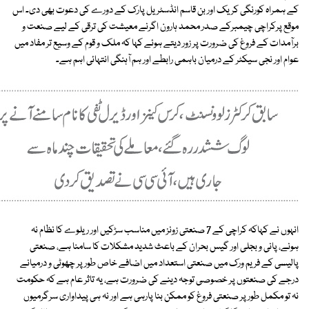
کے ہمراہ کورنگی کریک اور بن قاسم انڈسٹریل پارک کے دورے کی دعوت بھی دی۔ اس
موقع پرکراچی چیمبرکے صدر محمد ہارون اگرنے معیشت کی ترقی کے لیے صنعت و
برآمدات کے فروغ کی ضرورت پر زور دیتے ہوئے کہا کہ ملک و قوم کے وسیع تر مفاد میں
عوام اور نجی سیکٹر کے درمیان باہمی رابطے اور ہم آہنگی انتہائی اہم ہے۔
انہوں نے کہاکہ کراچی کے 7 صنعتی زونز میں مناسب سڑکیں اور ریلوے کا نظام نہ
ہونے، پانی و بجلی اور گیس بحران کے باعث شدید مشکلات کا سامنا ہے، صنعتی
پالیسی کے فریم ورک میں صنعتی استعداد میں اضافے خاص طور پر چھوٹی و درمیانے
درجے کی صنعتوں پر خصوصی توجہ دینے کی ضرورت ہے، یہ تاثر عام ہے کہ حکومت
نہ تو مکمل طور پر صنعتی فروغ کو ممکن بنا پارہی ہے اور نہ ہی پیداواری سرگرمیوں