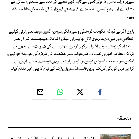
سے براہ راست اس کا کوئی تعلق ہے تاہم نجی شعبے کی مدد سے صنعتی مسائل کے
مشاہدے اور بہتر پالیسی ترتیب دے کرصنعتی فروغ اور ترقی کو ممکن بنایا جاسکتا
ہے۔
ہارون اگر نے کہاکہ حکومت کو ملکی و غیر ملکی سرمایہ کاروں اورصنعتی ترقی کیلیے
انتظامی امور میں مزید بہتری لانی چاہیے اور میکرو اکنامک مینجمنٹ کے ذریعے
استعداد کو بڑھاتے ہوئے انفرااسٹرکچر کو مزید بہتر بنانے کی ضرورت ہے۔ انہوں نے
کہاکہ انتظامی امور اور خدمات کے حوالے سے حکومت کی کارکردگی حوصلہ افزا نہیں،
ٹیکس امور سمیت کمرشل قوانین اور لیبر ریلیشنز پر بھی توجہ دی جائے۔ انہوں نے
کراچی میں کورنگی کریک اور بن قاسم انڈسٹریل پارک کے قیام کا بھی خیر مقدم کیا۔
متعلقہ