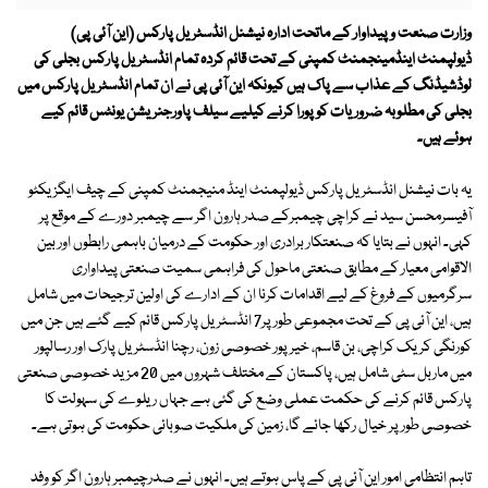
وزارت صنعت وپیداوار کے ماتحت ادارہ نیشنل انڈسٹریل پارکس (این آئی پی)
ڈیولپمنٹ اینڈمینجمنٹ کمپنی کے تحت قائم کردہ تمام انڈسٹریل پارکس بجلی کی
لوڈشیڈنگ کے عذاب سے پاک ہیں کیونکہ این آئی پی نے ان تمام انڈسٹریل پارکس میں
بجلی کی مطلوبہ ضروریات کو پورا کرنے کیلیے سیلف پاورجنریشن یونٹس قائم کیے
ہوئے ہیں۔
یہ بات نیشنل انڈسٹریل پارکس ڈیولپمنٹ اینڈ منیجمنٹ کمپنی کے چیف ایگزیکٹو
آفیسرمحسن سید نے کراچی چیمبرکے صدر ہارون اگر سے چیمبر دورے کے موقع پر
کہی۔ انہوں نے بتایا کہ صنعتکار برادری اور حکومت کے درمیان باہمی رابطوں اور بین
الاقوامی معیار کے مطابق صنعتی ماحول کی فراہمی سمیت صنعتی پیداواری
سرگرمیوں کے فروغ کے لیے اقدامات کرنا ان کے ادارے کی اولین ترجیحات میں شامل
ہیں، این آئی پی کے تحت مجموعی طور پر7 انڈسٹریل پارکس قائم کیے گئے ہیں جن میں
کورنگی کریک کراچی، بن قاسم، خیرپور خصوصی زون، رچنا انڈسٹریل پارک اور رسالپور
میں ماربل سٹی شامل ہیں، پاکستان کے مختلف شہروں میں 20 مزید خصوصی صنعتی
پارکس قائم کرنے کی حکمت عملی وضع کی گئی ہے جہاں ریلوے کی سہولت کا
خصوصی طور پر خیال رکھا جائے گا، زمین کی ملکیت صوبائی حکومت کی ہوتی ہے۔
تاہم انتظامی امور این آئی پی کے پاس ہوتے ہیں۔ انہوں نے صدرچیمبر ہارون اگر کو وفد