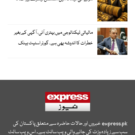
مالیاتی ٹیکنالوجی میں بہتری آئی، آگہی کے بغیر
خطرات کا اندیشہ بھی ہے، گورنر اسٹیٹ بینک
express.pk
خبروں اور حالات حاضرہ سے متعلق پاکستان کی
سب سے زیادہ وزٹ کی جانے والی ویب سائٹ ہے۔ اس ویب سائٹ