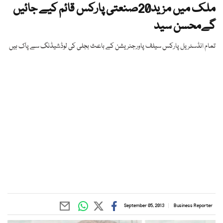
ملک میں مزید20صنعتی پارکس قائم کیے جائیں
گےمحسن سید
تمام انڈسٹریل پارکس سیلف پاورجنریشن کے باعث بجلی کی لوڈشیڈنگ سے پاک ہیں
September 05, 2013
Business Reporter