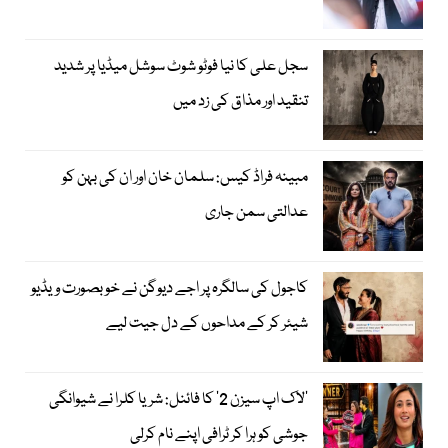
سجل علی کا نیا فوٹو شوٹ سوشل میڈیا پر شدید
تنقید اور مذاق کی زد میں
مبینہ فراڈ کیس: سلمان خان اور ان کی بہن کو
عدالتی سمن جاری
کاجول کی سالگرہ پر اجے دیوگن نے خوبصورت ویڈیو
شیئر کر کے مداحوں کے دل جیت لیے
’لاک اپ سیزن 2‘ کا فائنل: شریا کلرا نے شیوانگی
جوشی کو ہرا کر ٹرافی اپنے نام کرلی