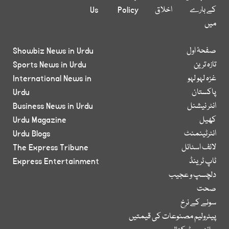
کے بارے
اخلاق
Policy
Us
میں
صفحۂ اول
Showbiz News in Urdu
تازہ ترین
Sports News in Urdu
غزہ لہو لہو
International News in
پاکستان
Urdu
انٹر نیشنل
Business News in Urdu
کھیل
Urdu Magazine
انٹرٹینمنٹ
Urdu Blogs
لائف اسٹائل
The Express Tribune
ٹاپ ٹرینڈ
Express Entertainment
دلچسپ و عجیب
صحت
سونے کے نرخ
پیٹرولیم مصنوعات کی قیمتیں