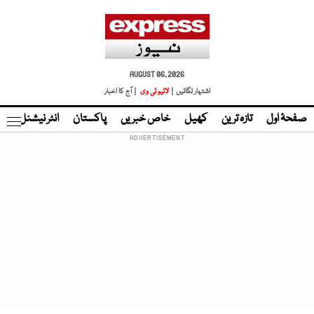
AUGUST 06, 2026
اشتہار لگائیں |
لائیو ٹی وی
| آج کا اخبار
صفحۂ اول
تازہ ترین
کھیل
خاص خبریں
پاکستان
انٹر نیشنل
ٹا