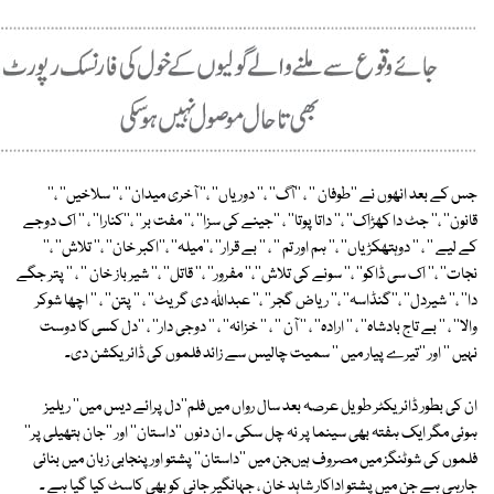
جس کے بعد انھوں نے ''طوفان '' ، ''آگ'' ،'' دوریاں'' ،'' آخری میدان'' ،'' سلاخیں'' ،''
قانون'' ،'' جٹ دا کھڑاک'' ،'' داتا پوتا'' ، ''جینے کی سزا'' ،'' مفت بر'' ،''کنارا'' ، '' اک دوجے
کے لیے '' ، '' دوہتھکڑیاں'' ،'' ہم اور تم '' ، '' بے قرار'' ،''میلہ'' ،''اکبر خان'' ،'' تلاش'' ،''
نجات'' ،'' اک سی ڈاکو'' ،'' سونے کی تلاش''،'' مفرور'' ،'' قاتل'' ،'' شیر باز خان '' ، '' پتر جگے
دا'' ،'' شیردل'' ،''گنڈاسہ'' ،'' ریاض گجر'' ،'' عبداللہ دی گریٹ'' ، '' پتن'' ، '' اچھا شوکر
والا'' ، '' بے تاج بادشاہ'' ، '' ارادہ'' ، '' آن '' ، '' خزانہ'' ، '' دوجی دار'' ، ''دل کسی کا دوست
نہیں '' اور ''تیرے پیار میں '' سمیت چالیس سے زائد فلموں کی ڈائریکشن دی۔
ان کی بطور ڈائریکٹر طویل عرصہ بعد سال رواں میں فلم''دل پرائے دیس میں'' ریلیز
ہوئی مگر ایک ہفتہ بھی سینما پر نہ چل سکی ۔ ان دنوں ''داستان'' اور ''جان ہتھیلی پر''
فلموں کی شوٹنگز میں مصروف ہیںجن میں ''داستان'' پشتو اور پنجابی زبان میں بنائی
جارہی ہے جن میں پشتو اداکار شاہد خان ، جہانگیر جانی کو بھی کاسٹ کیا گیا ہے ۔