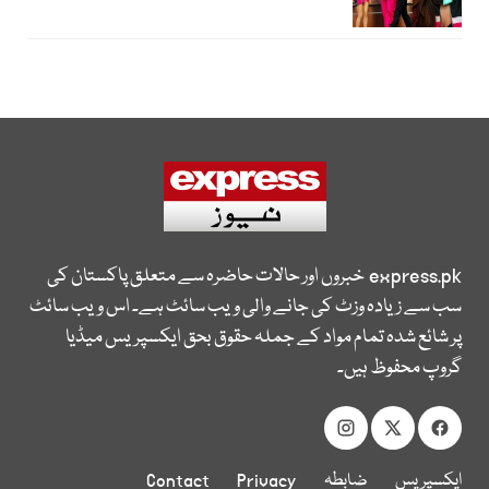
express.pk
خبروں اور حالات حاضرہ سے متعلق پاکستان کی
سب سے زیادہ وزٹ کی جانے والی ویب سائٹ ہے۔ اس ویب سائٹ
پر شائع شدہ تمام مواد کے جملہ حقوق بحق ایکسپریس میڈیا
گروپ محفوظ ہیں۔
ایکسپریس
ضابطہ
Privacy
Contact