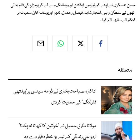
حسن عسکری نے اپنے کیرئیرمیں ایکشن اور رومانٹک سے لے کر ہرمزاج کی فلم بنائی
انھوں نے سلطان راہی ،اعجاز،شاہد ،فیصل رحمان، ندیم اور یوسف خان سمیت ہر
فنکارکے ساتھ کام کیا ۔
متعلقہ
اداکارہ صباحت بخاری نے ڈرامہ سیٹس پر ’ہیلتھی
فلرٹنگ‘ کی حمایت کر دی
مولانا طارق جمیل نے ’خواتین کا کھانا نہ پکانا‘
ازدواجی زندگی کے لیے بڑا خطرہ قرار دے دیا