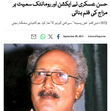
حسن عسکری نے ایکشن اور رومانٹک سمیت ہر
مزاج کی فلم بنائی
1972ء میں فلم’’خون پسینہ‘‘ سے فنی کیرئیر کا آغاز کیا، جو کامیابی ہمکنار ہوئی
September 05, 2013
Cultural Reporter