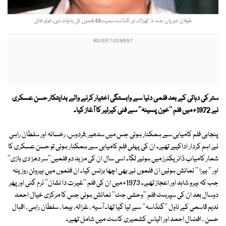
طوفان، دوریاں، جٹ دا کھڑاک اور گنڈاسہ سمیت40 فلموں کی ہدایات دیں۔ فوٹو: فائل
ستر کی دہائی کے بعد فلمی دنیا سے وابستگی اختیار کرنے والے ہدایتکار حسن عسکری
نے 1972ء میں فلم ''خون پسینہ'' سے فنی کیرئیر کا آغاز کیا۔
پنجابی فلم کامیابی سے ہمکنار ہوئی جس میں سدھیر ،فردوس، رخسانہ اور سلطان راہی
نے اہم کردار اداکیے تھے۔ ان کی پہلی فلم کامیابی سے ہمکنار ہوئی تو حسن عسکری کا
شمار کامیاب ڈائریکٹرز میں ہونے لگا۔ اسی سال ان کی مزید دو فلمیں''سر دھڑ دی بازی''
اور '' ہیرا '' نمائش ہوئیں ان فلموں نے بھی اچھا بزنس کیا۔ ان فلموں میں ہیروئن روزینہ
جب کہ ہیرو شاہد اور اعجاز تھے۔ 1973ء میں ان کی فلم ''غیرت دا نشان'' نرم گئی اور پھر
دوسال بعد ان کی سپرہٹ فلم ''وحشی جٹ'' نمائش ہوئی جس کا مرکزی خیال احمد
ندیم قاسمی کے ناول ''گنڈاسہ'' سے لیا گیا تھا۔ آسیہ ، غزالہ، ہیما ، سلطان راہی ، اقبال
حسن ، افضال احمد اور الیاس کشمیری کاسٹ میں شامل تھے۔