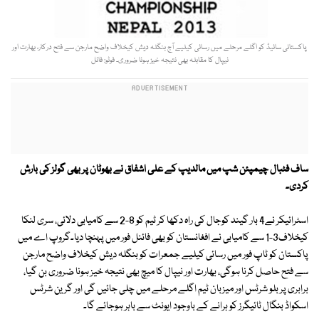
پاکستانی سائیڈ کو اگلے مرحلے میں رسائی کیلیے آج بنگلہ دیش کیخلاف واضح مارجن سے فتح درکار، بھارت اور
نیپال کا مقابلہ بھی نتیجہ خیز ہونا ضروری۔ فوٹو: فائل
ساف فٹبال چیمپئن شپ میں مالدیپ کے علی اشفاق نے بھوٹان پر بھی گولز کی بارش
کردی۔
اسٹرائیکر نے4 بار گیند کوجال کی راہ دکھا کر ٹیم کو 8-2 سے کامیابی دلائی، سری لنکا
کیخلاف3-1 سے کامیابی نے افغانستان کو بھی فائنل فور میں پہنچا دیا۔گروپ اے میں
پاکستان کو ٹاپ فور میں رسائی کیلیے جمعرات کو بنگلہ دیش کیخلاف واضح مارجن
سے فتح حاصل کرنا ہوگی، بھارت اور نیپال کا میچ بھی نتیجہ خیز ہونا ضروری بن گیا،
برابری پر بلو شرٹس اور میزبان ٹیم اگلے مرحلے میں چلی جائیں گی اور گرین شرٹس
اسکواڈ بنگال ٹائیگرز کو ہرانے کے باوجود ایونٹ سے باہر ہوجائے گا۔