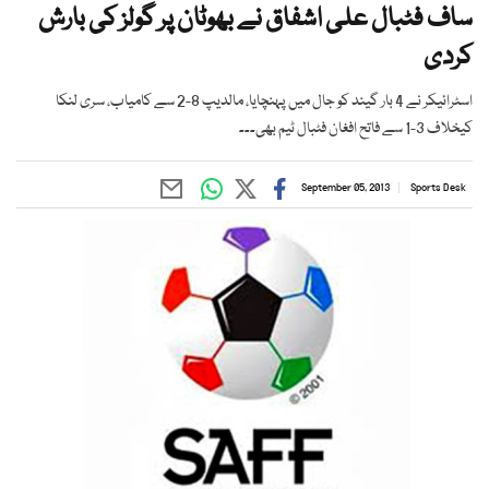
ساف فٹبال علی اشفاق نے بھوٹان پر گولز کی بارش
کردی
اسٹرائیکر نے 4 بار گیند کو جال میں پہنچایا، مالدیپ 8-2 سے کامیاب، سری لنکا
کیخلاف 3-1 سے فاتح افغان فٹبال ٹیم بھی۔۔۔
September 05, 2013
Sports Desk