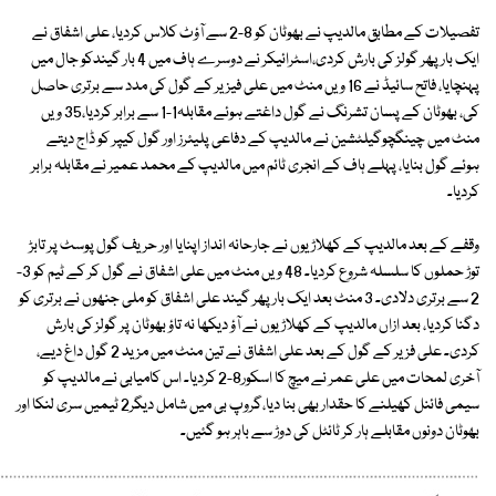
تفصیلات کے مطابق مالدیپ نے بھوٹان کو 8-2 سے آؤٹ کلاس کردیا، علی اشفاق نے
ایک بار پھر گولز کی بارش کردی،اسٹرائیکر نے دوسرے ہاف میں 4 بار گیندکو جال میں
پہنچایا، فاتح سائیڈ نے 16 ویں منٹ میں علی فیزیر کے گول کی مدد سے برتری حاصل
کی، بھوٹان کے پسان تشرنگ نے گول داغتے ہوئے مقابلہ1-1 سے برابر کردیا،35 ویں
منٹ میں چینگچوگیلٹشین نے مالدیپ کے دفاعی پلیئرز اور گول کیپر کو ڈاج دیتے
ہوئے گول بنایا، پہلے ہاف کے انجری ٹائم میں مالدیپ کے محمد عمیر نے مقابلہ برابر
کردیا۔
وقفے کے بعد مالدیپ کے کھلاڑیوں نے جارحانہ انداز اپنایا اور حریف گول پوسٹ پر تابڑ
توڑ حملوں کا سلسلہ شروع کردیا۔ 48 ویں منٹ میں علی اشفاق نے گول کر کے ٹیم کو 3-
2 سے برتری دلادی۔ 3 منٹ بعد ایک بار پھر گیند علی اشفاق کو ملی جنھوں نے برتری کو
دگنا کردیا، بعد ازاں مالدیپ کے کھلاڑیوں نے آؤ دیکھا نہ تاؤ بھوٹان پر گولز کی بارش
کردی۔ علی فزیر کے گول کے بعد علی اشفاق نے تین منٹ میں مزید 2 گول داغ دیے،
آخری لمحات میں علی عمر نے میچ کا اسکور8-2 کردیا۔ اس کامیابی نے مالدیپ کو
سیمی فائنل کھیلنے کا حقدار بھی بنا دیا،گروپ بی میں شامل دیگر2 ٹیمیں سری لنکا اور
بھوٹان دونوں مقابلے ہار کر ٹائٹل کی دوڑ سے باہر ہو گئیں۔