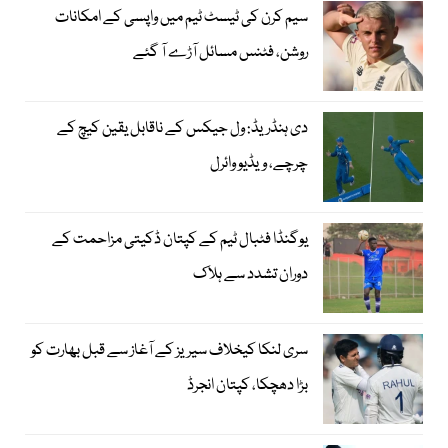
سیم کرن کی ٹیسٹ ٹیم میں واپسی کے امکانات
روشن، فٹنس مسائل آڑے آ گئے
دی ہنڈریڈ: ول جیکس کے ناقابل یقین کیچ کے
چرچے، ویڈیو وائرل
یوگنڈا فٹبال ٹیم کے کپتان ڈکیتی مزاحمت کے
دوران تشدد سے ہلاک
سری لنکا کیخلاف سیریز کے آغاز سے قبل بھارت کو
بڑا دھچکا، کپتان انجرڈ