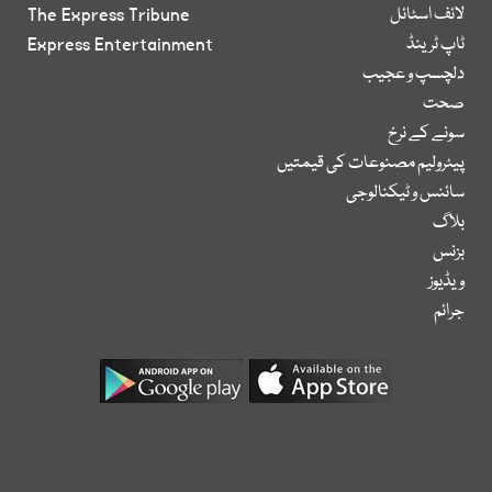
لائف اسٹائل
The Express Tribune
ٹاپ ٹرینڈ
Express Entertainment
دلچسپ و عجیب
صحت
سونے کے نرخ
پیٹرولیم مصنوعات کی قیمتیں
سائنس و ٹیکنالوجی
بلاگ
بزنس
ویڈیوز
جرائم