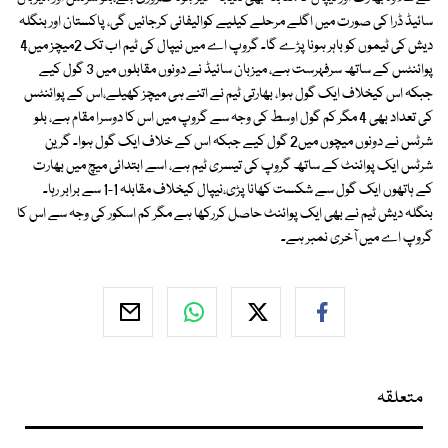
سائیڈ ڈرا کی صورت میں اگلے مرحلے کیلیے کوالیفائی کرجائیں گی، پاکستان اور بنگلہ
دیش کی ٹیموں کو باہر ہونا پڑے گا۔ گروپ اے میں نیپال کی ٹیم اب تک 2میچز میں4
پوائنٹس کے ساتھ سرفہرست ہے، میزبان سائیڈ نے دونوں مقابلوں میں 3 گول کیے
جبکہ اس کیخلاف ایک گول ہوا، بھارتی ٹیم نے اتنے ہی میچز کھیلے،اس کے پوائنٹس
کی تعداد بھی 4 مگر کم گول اوسط کی وجہ سے گروپ میں اس کا دوسرا مقام ہے، بلو
شرٹس نے دونوں میچوں میں2 گول کیے جبکہ اس کے خلاف ایک گول ہوا۔ گرین
شرٹس ایک پوائنٹ کے ساتھ گروپ کی تیسری ٹیم ہے، اسے ابتدائی میچ میں بھارت
کے ہاتھوں ایک گول سے شکست کھانا پڑی،نیپال کیخلاف مقابلہ 1-1 سے برابر رہا۔
بنگلہ دیش ٹیم نے بھی ایک پوائنٹ حاصل کررکھا ہے مگر کم اسکور کی وجہ سے اس کا
گروپ اے میں آخری نمبر ہے۔
متعلقہ