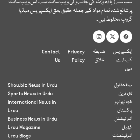
سب سے زیادہ وزٹ کی جانے والی ویب سائٹ ہے۔ اس ویب سائٹ
پر شائع شدہ تمام مواد کے جملہ حقوق بحق ایکسپریس میڈیا
گروپ محفوظ ہیں۔
ایکسپریس
ضابطہ
Privacy
Contact
کے بارے
اخلاق
Policy
Us
میں
صفحۂ اول
Showbiz News in Urdu
تازہ ترین
Sports News in Urdu
غزہ لہو لہو
International News in
پاکستان
Urdu
انٹر نیشنل
Business News in Urdu
کھیل
Urdu Magazine
انٹرٹینمنٹ
Urdu Blogs