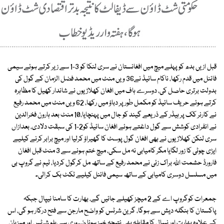
قبل ازیں بدھ کو پہلے میچ میں افغانستان نے سری لنکا کو 3-1 سے زیر کرتے ہوئے سیمی
فائنل میں قدم رکھا، ناکام سائیڈ نے36 ویں منٹ میں محمد فضل الزمان کے گول کی
بدولت برتری حاصل کی، دوسرے ہاف میں افغان کھلاڑیوں نے شاندار کھیل کا مظاہرہ
کرتے ہوئے حریف سائیڈ کو مکمل طور پر دباؤ میں رکھا، 62 ویں منٹ میں محمد رفیع
نے کارنر کک پر ہیڈر کے ذریعے گیند کو جال میں پہنچایا،10 منٹ بعد ہارون فخرالدین
نے انفرادی کوشش سے گول داغتے ہوئے افغان سائیڈ کو2-1 کی سبقت دلادی، بعدازاں
سری لنکن کھلاڑیوں نے بھی افغان گول پوسٹ کا گھیراؤ کرلیا اور میچ برابر کرنے کیلیے
ایڑی چوٹی کا زور لگایا مگر کامیابی نہ مل سکی، میچ ختم ہونے سے 3 منٹ قبل افغان
فارورڈ حشمت اللہ براک زئی نے محمد رفیع کے ساتھ مل کرگول کردیا، ٹیم نے گروپ بی
میں مسلسل دوسری کامیابی کے ساتھ سیمی فائنل کیلیے ٹکٹ بک کرالی۔
جمعرات کوگروپ اے کے 2 میچز کھیلے جائیں گے، بھارت کا سامنا نیپال جبکہ
پاکستان کا بنگلہ دیش سے ہوگا، گرین شرٹس کو واضح مارجن سے فتح درکار ہو گی، اس
کے علاوہ بھارت اور نیپال کا مقابلہ بھی نتیجہ خیز ہونا ضروری ہے،بلو شرٹس اور میزبان