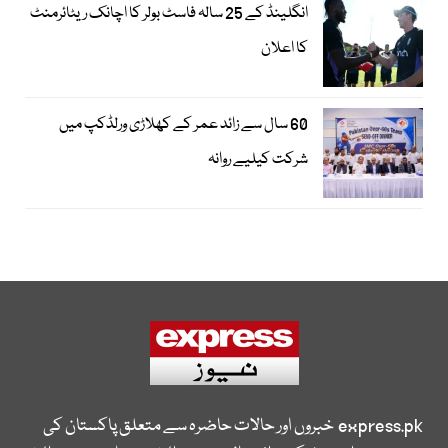
انگلینڈ کے 25 سالہ فاسٹ بولر کا اچانک ریٹائرمنٹ
کا اعلان
60 سال سے زائد عمر کے کھلاڑی ورلڈکپ میں
شرکت کیلیے روانہ
express.pk
خبروں اور حالات حاضرہ سے متعلق پاکستان کی