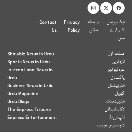
ایکسپریس
ضابطہ
Privacy
Contact
کے بارے
اخلاق
Policy
Us
میں
صفحۂ اول
Showbiz News in Urdu
تازہ ترین
Sports News in Urdu
غزہ لہو لہو
International News in
پاکستان
Urdu
انٹر نیشنل
Business News in Urdu
کھیل
Urdu Magazine
انٹرٹینمنٹ
Urdu Blogs
لائف اسٹائل
The Express Tribune
ٹاپ ٹرینڈ
Express Entertainment
دلچسپ و عجیب