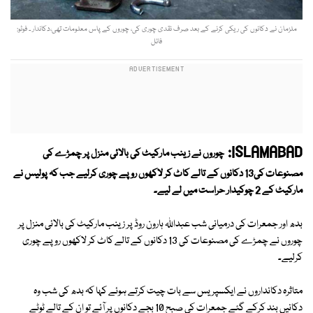
ملزمان نے دکانوں کی ریکی کرنے کے بعد صرف نقدی چوری کی، چوروں کے پاس معلومات تھی،دکاندار ۔ فوٹو:
فائل
ISLAMABAD:
چوروں نے زینب مارکیٹ کی بالائی منزل پر چمڑے کی
مصنوعات کی13 دکانوں کے تالے کاٹ کر لاکھوں روپے چوری کرلیے جب کہ پولیس نے
مارکیٹ کے 2 چوکیدار حراست میں لے لیے۔
بدھ اور جمعرات کی درمیانی شب عبداللہ ہارون روڈ پر زینب مارکیٹ کی بالائی منزل پر
چوروں نے چمڑے کی مصنوعات کی 13 دکانوں کے تالے کاٹ کر لاکھوں روپے چوری
کرلیے۔
متاثرہ دکانداروں نے ایکسپریس سے بات چیت کرتے ہوئے کہا کہ بدھ کی شب وہ
دکانیں بند کرکے گئے جمعرات کی صبح 10 بجے دکانوں پر آئے تو ان کے تالے ٹوٹے