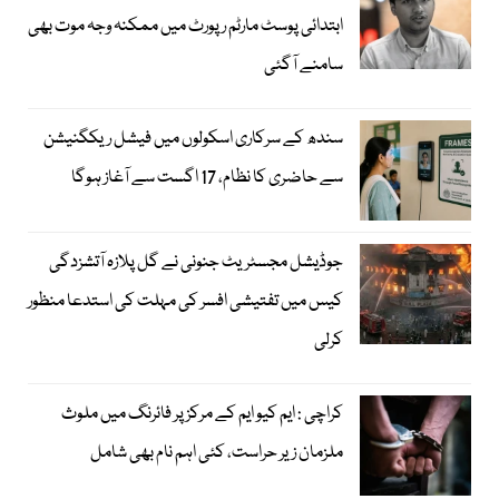
ابتدائی پوسٹ مارٹم رپورٹ میں ممکنہ وجہ موت بھی
سامنے آگئی
سندھ کے سرکاری اسکولوں میں فیشل ریکگنیشن
سے حاضری کا نظام، 17 اگست سے آغاز ہوگا
جوڈیشل مجسٹریٹ جنونی نے گل پلازہ آتشزدگی
کیس میں تفتیشی افسر کی مہلت کی استدعا منظور
کرلی
کراچی : ایم کیو ایم کے مرکز پر فائرنگ میں ملوث
ملزمان زیر حراست، کئی اہم نام بھی شامل