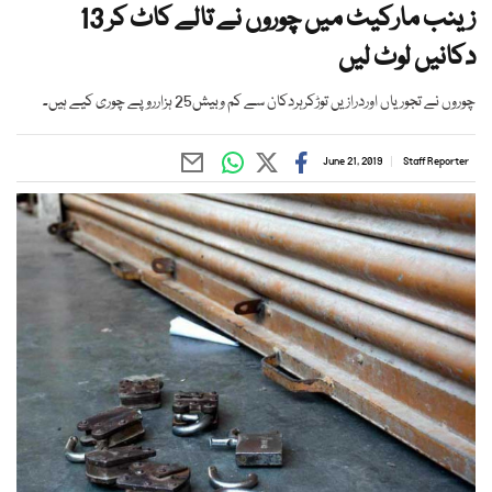
زینب مارکیٹ میں چوروں نے تالے کاٹ کر 13
دکانیں لوٹ لیں
چوروں نے تجوریاں اوردرازیں توڑکرہردکان سے کم وبیش25 ہزارروپے چوری کیے ہیں۔
June 21, 2019
Staff Reporter