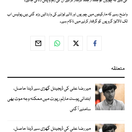
کی ہے کہ چوروں کو جلد از جلد گرفتار کرکے ان کی رقم واپس دلائی جائے۔
واضح رہے کہ مارکیٹوں میں چوریوں اور تالے توڑنے کی وارداتیں بڑھ گئی ہیں،پولیس اب
تک تالاتوڑ گروپوں کو گرفتار کرنے میں ناکام ہے۔
متعلقہ
میر رضا علی کی ڈیجیٹل گھڑی سے ڈیٹا حاصل،
ابتدائی پوسٹ مارٹم رپورٹ میں ممکنہ وجہ موت بھی
سامنے آگئی
میر رضا علی کی ڈیجیٹل گھڑی سے ڈیٹا حاصل،