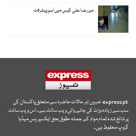
میر رضا علی کیس میں اہم پیشرفت
express.pk
خبروں اور حالات حاضرہ سے متعلق پاکستان کی
سب سے زیادہ وزٹ کی جانے والی ویب سائٹ ہے۔ اس ویب سائٹ
پر شائع شدہ تمام مواد کے جملہ حقوق بحق ایکسپریس میڈیا
گروپ محفوظ ہیں۔