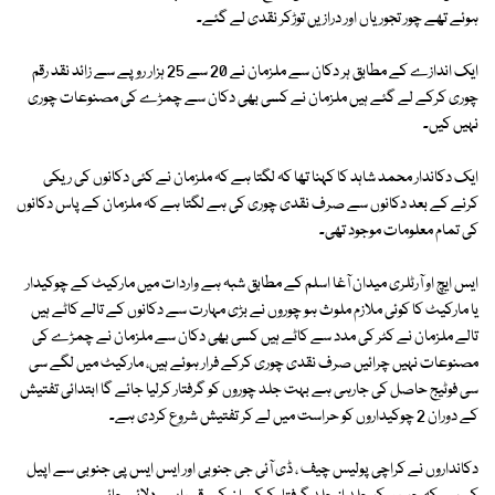
ہوئے تھے چور تجوریاں اور درازیں توڑکر نقدی لے گئے۔
ایک اندازے کے مطابق ہر دکان سے ملزمان نے 20 سے 25 ہزار روپے سے زائد نقد رقم
چوری کرکے لے گئے ہیں ملزمان نے کسی بھی دکان سے چمڑے کی مصنوعات چوری
نہیں کیں۔
ایک دکاندار محمد شاہد کا کہنا تھا کہ لگتا ہے کہ ملزمان نے کئی دکانوں کی ریکی
کرنے کے بعد دکانوں سے صرف نقدی چوری کی ہے لگتا ہے کہ ملزمان کے پاس دکانوں
کی تمام معلومات موجود تھی۔
ایس ایچ او آرٹلری میدان آغا اسلم کے مطابق شبہ ہے واردات میں مارکیٹ کے چوکیدار
یا مارکیٹ کا کوئی ملازم ملوث ہو چوروں نے بڑی مہارت سے دکانوں کے تالے کاٹے ہیں
تالے ملزمان نے کٹر کی مدد سے کاٹے ہیں کسی بھی دکان سے ملزمان نے چمڑے کی
مصنوعات نہیں چرائیں صرف نقدی چوری کرکے فرار ہوئے ہیں، مارکیٹ میں لگے سی
سی فوٹیج حاصل کی جارہی ہے بہت جلد چوروں کو گرفتار کرلیا جائے گا ابتدائی تفتیش
کے دوران 2 چوکیداروں کو حراست میں لے کر تفتیش شروع کردی ہے۔
دکانداروں نے کراچی پولیس چیف ، ڈی آئی جی جنوبی اور ایس ایس پی جنوبی سے اپیل