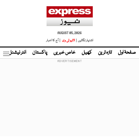
AUGUST 05, 2026
اشتہار لگائیں |
لائیو ٹی وی
| آج کا اخبار
صفحۂ اول
تازہ ترین
کھیل
خاص خبریں
پاکستان
انٹر نیشنل
ٹا