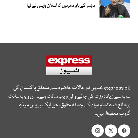
ہاؤسز کے باہر دھرنوں کا اعلان واپس لے لیا
express.pk
خبروں اور حالات حاضرہ سے متعلق پاکستان کی
سب سے زیادہ وزٹ کی جانے والی ویب سائٹ ہے۔ اس ویب سائٹ
پر شائع شدہ تمام مواد کے جملہ حقوق بحق ایکسپریس میڈیا
گروپ محفوظ ہیں۔