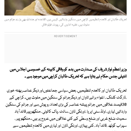
تحریک طالبان اور کالعدم تنظیمیں کراچی میں سنگین وارداتیں کررہی ہیں، القاعدہ اور جنداللہ بھی بڑے جرائم میں
ملوث ہیں، خفیہ اداروں کی رپورٹ. فوٹو: فائل
وزیر اعظم نواز شریف کی صدارت میں بدھ کو وفاقی کابینہ کے خصوصی اجلاس میں
انٹیلی جنس حکام نے بتایا ہے کہ تحریک طالبان کراچی میں موجود ہے ۔
تحریک طالبان اور کالعدم تنظیمیں، بعض سیاسی جماعتوںاور دیگر عناصربھتہ خوری
،ٹارگٹ کلنگ ، اغواء برائے تاوان اور دیگرجرائم کی سنگین میں ملوث ہیں۔ کراچی کے
30فیصد علاقوں میں جرائم پیشہ عناصر کی بڑی تعداد روپوش ہے اور جرائم کی سنگین
وارداتیں لیاری ،اولڈ سٹی ایریا ،اورنگی ٹاؤن ،سائٹ ،پاک کالونی ، منگھوپیر،قائد آباد
سمیت ضلع غربی اور ضلع وسطی کے کئی علاقوں میں عروج پر ہیں ۔ منگھوپیر ،
سہراب گوٹھ ،قائد آباد ،کٹی پہاڑی ،اورنگی ٹاؤن اور لیاری میں کالعدم تنظیموں سے