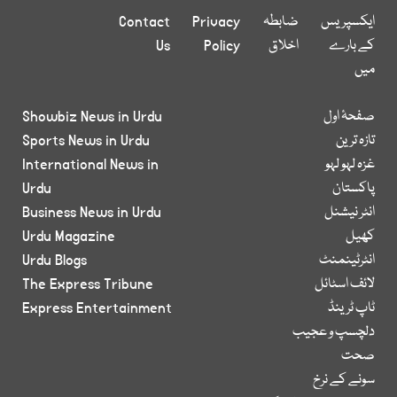
ایکسپریس
ضابطہ
Privacy
Contact
کے بارے
اخلاق
Policy
Us
میں
صفحۂ اول
Showbiz News in Urdu
تازہ ترین
Sports News in Urdu
غزہ لہو لہو
International News in
پاکستان
Urdu
انٹر نیشنل
Business News in Urdu
کھیل
Urdu Magazine
انٹرٹینمنٹ
Urdu Blogs
لائف اسٹائل
The Express Tribune
ٹاپ ٹرینڈ
Express Entertainment
دلچسپ و عجیب
صحت
سونے کے نرخ