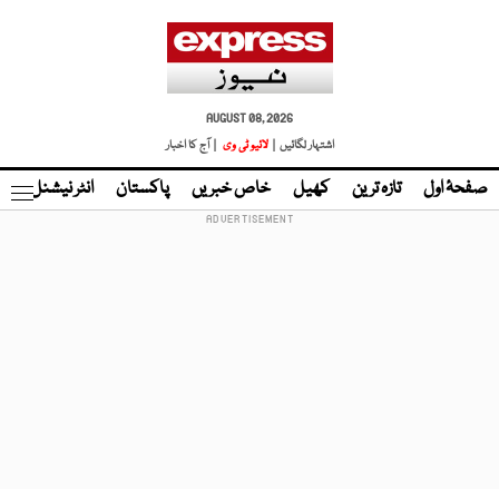
AUGUST 08, 2026
اشتہار لگائیں |
لائیو ٹی وی
| آج کا اخبار
صفحۂ اول
تازہ ترین
کھیل
خاص خبریں
پاکستان
انٹر نیشنل
ٹا