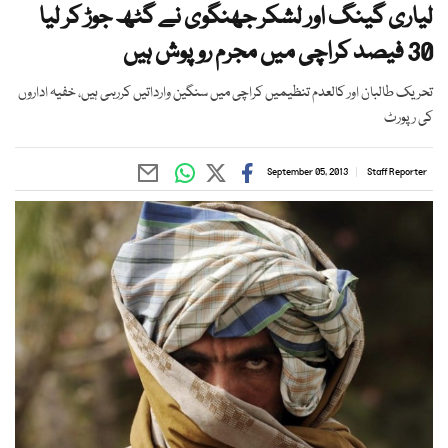
لیاری گینگ اور لشکر جھنگوی نے گٹھ جوڑ کر لیا
30 فیصد کراچی میں مجرم روپوش ہیں
تحریک طالبان اور کالعدم تنظیمیں کراچی میں سنگین وارداتیں کررہی ہیں، خفیہ اداروں
کی رپورٹ
September 05, 2013
Staff Reporter