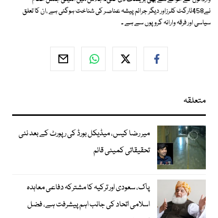
نے458ٹارگٹ کلرزاور دیگر جرائم پیشہ عناصر کی شناخت ہوگئی ہے ،ان کا تعلق
سیاسی اور فرقہ وارانہ گروپوں سے ہے ۔
متعلقہ
میر رضا کیس، میڈیکل بورڈ کی رپورٹ کے بعد نئی
تحقیقاتی کمیٹی قائم
پاک، سعودی اور ترکیہ کا مشترکہ دفاعی معاہدہ
اسلامی اتحاد کی جانب اہم پیشرفت ہے، فضل