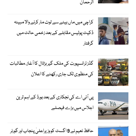
الرحمان
کراچی میں ماں بیٹے سے لوٹ مار کرنے والا مبینہ
ڈکیت پولیس مقابلے کے بعد زخمی حالت میں
گرفتار
گڈز ٹرانسپورٹ کی ملک گیر ہڑتال کا آغاز، مطالبات
کی منظوری تک جاری رکھنے کا اعلان
پی آئی اے کی نجکاری کے بعد بورڈ کے اہم ترین
اجلاس میں بڑے فیصلے
حافظ نعیم نے 9 اگست کو وزیراعلیٰ پنجاب اور گورنر