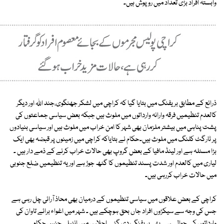
وابستہ افراد بڑی تعداد میں روپوش ہیں۔
ذرائع کے مطابق بریفنگ میں بتایا گیا کہ کراچی میں لشکر جھنگوی،جند اللہ اور دیگر
کالعدم تنظیمیں فرقہ وارانہ وارداتوں میں ملوث ہیں جبکہ بعض سیاسی جماعتوں کی
پشت پناہی میں بیشتر ملزمان بھی شہر کا امن خراب میں ملوث ہیں اور سیاسی بنیادوں
پر ٹارگٹ کلنگ میں ملوث ہیں۔حکام نے بتایاکہ کراچی میں زمینوں پر قبضہ بھی ایک
بڑا مسئلہ ہے اور لینڈ مافیا کے بعض گروپ بھی حالات خراب کرنے کے ذمے دار ہیں ۔
لیاری میں کالعدم اور شدت پسند تنظیموں کا گٹھ جوڑ ہے اور یہ تنظیمیں ضلع جنوبی
میں حالات خراب کررہی ہیں۔
کراچی کے بعض علاقوں میں سیاسی تنظیموں کے درمیان بھی محاذ آرائی چل رہی ہے
جس کی وجہ سے سیکڑوں افراد جاں بحق ہوچکے ہیں ۔ شہر میں اغواء برائے تاوان کی
وارداتوں کے حوالے سے بھی بریفنگ دی گئی۔اجلاس میں انٹیلی جنس حکام