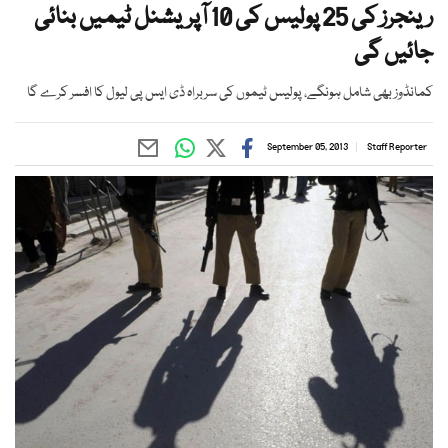
رینجرز کی 25 پولیس کی 10 آپریشنل ٹیمیں بنائی
جائیں گی
کمانڈوز بھی شامل ہونگے، پولیس ٹیموں کی سربراہ ڈی ایس پی لیول کا افسر کرے گا
September 05, 2013
Staff Reporter