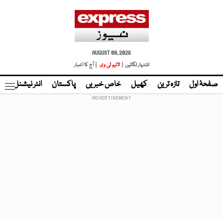
AUGUST 08, 2026
اشتہار لگائیں |
لائیو ٹی وی
| آج کا اخبار
صفحۂ اول
تازہ ترین
کھیل
خاص خبریں
پاکستان
انٹر نیشنل
ٹا