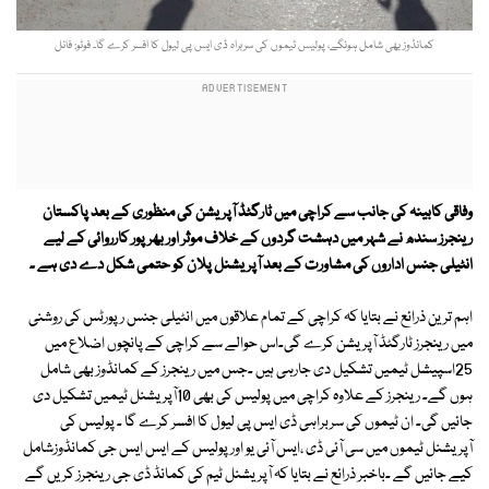
کمانڈوز بھی شامل ہونگے، پولیس ٹیموں کی سربراہ ڈی ایس پی لیول کا افسر کرے گا۔ فوٹو: فائل
وفاقی کابینہ کی جانب سے کراچی میں ٹارگٹڈ آپریشن کی منظوری کے بعد پاکستان
رینجرز سندھ نے شہر میں دہشت گردوں کے خلاف موثر اور بھرپور کارروائی کے لیے
انٹیلی جنس اداروں کی مشاورت کے بعد آپریشنل پلان کو حتمی شکل دے دی ہے ۔
اہم ترین ذرائع نے بتایا کہ کراچی کے تمام علاقوں میں انٹیلی جنس رپورٹس کی روشنی
میں رینجرز ٹارگٹڈ آپریشن کرے گی۔اس حوالے سے کراچی کے پانچوں اضلاع میں
25اسپیشل ٹیمیں تشکیل دی جارہی ہیں ۔جس میں رینجرز کے کمانڈوز بھی شامل
ہوں گے۔ رینجرز کے علاوہ کراچی میں پولیس کی بھی 10آپریشنل ٹیمیں تشکیل دی
جائیں گی۔ ان ٹیموں کی سربراہی ڈی ایس پی لیول کا افسر کرے گا ۔ پولیس کی
آپریشنل ٹیموں میں سی آئی ڈی ،ایس آئی یو اور پولیس کے ایس ایس جی کمانڈوزشامل
کیے جائیں گے ۔باخبر ذرائع نے بتایا کہ آپریشنل ٹیم کی کمانڈ ڈی جی رینجرز کریں گے