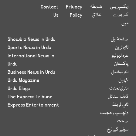
ایکسپریس
ضابطہ
Privacy
Contact
کے بارے
اخلاق
Policy
Us
میں
صفحۂ اول
Showbiz News in Urdu
تازہ ترین
Sports News in Urdu
غزہ لہو لہو
International News in
پاکستان
Urdu
انٹر نیشنل
Business News in Urdu
کھیل
Urdu Magazine
انٹرٹینمنٹ
Urdu Blogs
لائف اسٹائل
The Express Tribune
ٹاپ ٹرینڈ
Express Entertainment
دلچسپ و عجیب
صحت
سونے کے نرخ