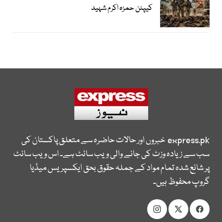
کیپٹن حمزہ اکرم شہید
express.pk
خبروں اور حالات حاضرہ سے متعلق پاکستان کی
سب سے زیادہ وزٹ کی جانے والی ویب سائٹ ہے۔ اس ویب سائٹ
پر شائع شدہ تمام مواد کے جملہ حقوق بحق ایکسپریس میڈیا
گروپ محفوظ ہیں۔