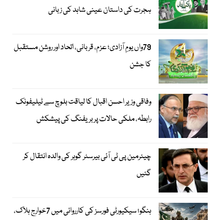
ہجرت کی داستان عینی شاہد کی زبانی
79واں یومِ آزادی؛ عزم، قربانی، اتحاد اور روشن مستقبل
کا جشن
وفاقی وزیر احسن اقبال کا لیاقت بلوچ سے ٹیلیفونک
رابطہ، ملکی حالات پر بریفنگ کی پیشکش
چیئرمین پی ٹی آئی بیرسٹر گوہر کی والدہ انتقال کر
گئیں
ہنگو؛ سیکیورٹی فورسز کی کارروائی میں 7خوارج ہلاک،