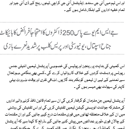
اور اس ٹیم میں آئی جی سندھ ،ایڈیشنل آئی جی کراچی ،تینوں رینج کے ڈی آئی جیز اور
تمام خفیہ اداروں کے اہلکار شامل ہوں گے ۔
اس کمیٹی کی ہدایت پر رینجرز اور پولیس کی خصوصی آپریشنل ٹیمیں انٹیلی جنس
رپورٹس پر دہشت گردوں کے خلاف کارروائیاں کرے گی ۔کسی بھی ہنگامی صورتحال
سے نمٹنے کے لیے ان ٹیموں کو بکتر بند گاڑیوں ،اضافی نفری اور بوقت ضرورت ہیلی
کاپٹر کی سہولت بھی میسر ہوں گی ۔
آپریشنل ٹیمیں جن ملزمان کو گرفتار کریں گی ان سے تمام قانون نافذ کرنے والے اداروں
کی مشترکہ جوائنٹ انویسٹی گیشن ٹیمیں تفتیش کریں گی اور اس تفتیش کی روشنی
میں ان کے خلاف متعلقہ تھانوں میں فوری مقدمات درج کیے جائیں گے اور ان مقدمات
کے چالان فوری طور پر عدالتوں میں پیش کئے جائیں گے ۔ذرائع کا کہنا ہے کہ آپریشنل
ٹیموں کی کمانڈ ڈی جی رینجرز کی نگرانی میں قائم کمیٹی کرے گی جبکہ یہ کمیٹی