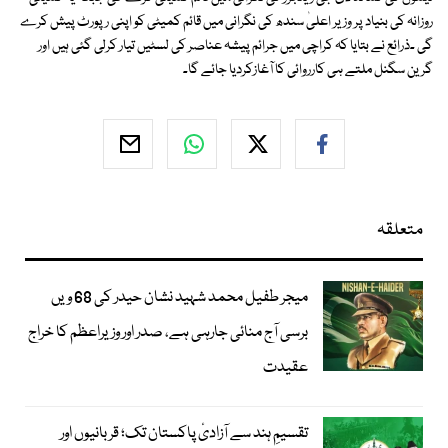
روزانہ کی بنیاد پر وزیر اعلیٰ سندھ کی نگرانی میں قائم کمیٹی کو اپنی رپورٹ پیش کرے
گی ۔ذرائع نے بتایا کہ کراچی میں جرائم پیشہ عناصر کی لسٹیں تیار کرلی گئی ہیں اور
گرین سگنل ملتے ہی کارروائی کا آغازکردیا جائے گا۔
متعلقہ
میجر طفیل محمد شہید نشان حیدر کی 68 ویں
برسی آج منائی جارہی ہے، صدر اور وزیراعظم کا خراج
عقیدت
تقسیمِ ہند سے آزادیٔ پاکستان تک؛ قربانیوں اور