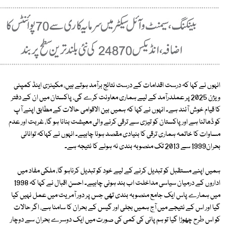
انہوں نے کہا کہ درست اقدامات کے درست نتائج برآمد ہوتے ہیں، مکینزی اینڈ کمپنی
ویژن 2025 پر عملدرآمد کے لیے ہماری معاونت کرے گی، پاکستان میں ان کے دفتر
کا قیام خوش آئند ہے۔ انہوں نے کہا کہ ہمیں بین الاقوامی حالات کے مطابق اپنے آپ
کو ڈھالنا ہے اور پاکستان کو تیزی سے ترقی کرنے والی معیشت بنانا ہو گا، غربت اور عدم
مساوات کا خاتمہ ہماری ترقی کا بنیادی مقصد ہونا چاہیے۔ انہوں نے کہاکہ توانائی
بحران1999 سے 2013 تک منصوبہ بندی نہ ہونے کا نتیجہ ہے۔
ہمیں اپنے مستقبل کو تبدیل کرنے کے لیے خود کو تبدیل کرناہو گا، ملکی مفاد میں
اداروں کے درمیان سیاسی مداخلت اب بند ہونی چاہیے۔ احسن اقبال نے کہا کہ 1998
میں ہمارے پاس ایک جامع منصوبہ بندی تھی جس پر دور آمریت میں عمل نہیں کیا
گیا اور اس کے نتیجے میں آج ہمیں بجلی اور گیس کے بحران کا سامنا ہے، اگر حالات
کو اس طرح چھوڑا گیا تو ہم پانی کی کمی کی صورت میں ایک دوسرے بحران سے دوچار