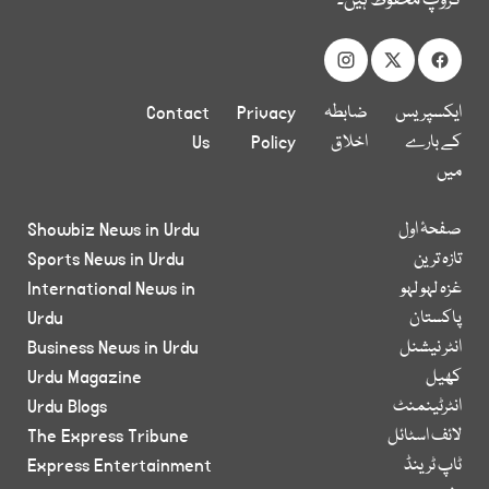
گروپ محفوظ ہیں۔
ایکسپریس
ضابطہ
Privacy
Contact
کے بارے
اخلاق
Policy
Us
میں
صفحۂ اول
Showbiz News in Urdu
تازہ ترین
Sports News in Urdu
غزہ لہو لہو
International News in
پاکستان
Urdu
انٹر نیشنل
Business News in Urdu
کھیل
Urdu Magazine
انٹرٹینمنٹ
Urdu Blogs
لائف اسٹائل
The Express Tribune
ٹاپ ٹرینڈ
Express Entertainment