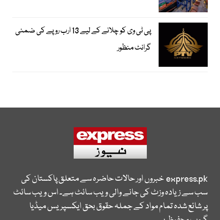
پی ٹی وی کو چلانے کے لیے 13 ارب روپے کی ضمنی
گرانٹ منظور
express.pk
خبروں اور حالات حاضرہ سے متعلق پاکستان کی
سب سے زیادہ وزٹ کی جانے والی ویب سائٹ ہے۔ اس ویب سائٹ
پر شائع شدہ تمام مواد کے جملہ حقوق بحق ایکسپریس میڈیا