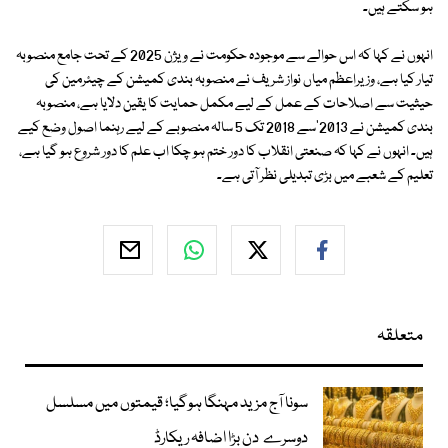
ہو سکتے ہیں۔
انہوں نے کہا کہ اس حوالے سے موجودہ حکومت نے ویژن 2025 کے تحت جامع منصوبہ
تیار کیا ہے، وزیراعظم میاں نواز شریف نے منصوبہ بندی کمیشن کے چیئرمین کی
حیثیت سے اصلاحات کے عمل کے لیے مکمل حمایت کا یقین دلایا ہے، منصوبہ
بندی کمیشن نے 2013'سے 2018 تک 5 سالہ منصوبے کے لیے رہنما اصول وضع کیے
ہیں۔ انہوں نے کہا کہ صنعتی انقلاب کا دور ختم ہو چکا اب علم کا دور شروع ہو گیا ہے،
تعلیم کے شعبے میں بڑی تبدیلی نظر آتی ہے۔
متعلقہ
سونا آج مزید مہنگا ہوگیا؛ قیمتوں میں مسلسل
دوسرے دن بڑا اضافہ ریکارڈ