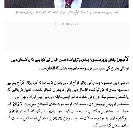
ماضی میں منصوبہ بندی کی جاتی تو آج توانائی بحران کا سامنا نہ کرنا پڑتا، احسن اقبال فوٹو: فائل
لاہور:
وفاقی وزیر منصوبہ بندی و ترقیات احسن اقبال نے کہا ہے کہ پاکستان میں
توانائی بحران کی سب سے بڑی وجہ منصوبہ بندی کا فقدان ہے۔
ماضی میں منصوبہ بندی کی جاتی تو آج توانائی بحران کا سامنا نہ کرنا پڑتا، اگر آج ہم نے
منصوبہ بندی نہ کی تو آئندہ 10سال میں پانی کا بحران انتہائی شدت اختیار کر جائے گا،
پاکستان مسلم لیگ (ن) کی حکومت نے اپنے سابقہ دور میں بھی اور اب بھی اس
معاملے کو پہلی ترجیحی دی۔ جمعرات کو منصوبہ بندی کمیشن میں ویژن 2025 کے
حوالے سے مشاورتی ورکشاپ سے خطاب کرتے ہوئے انھوں نے کہا کہ اگر ویژن 2010
پروگرام جاری رہتا تو آج یہ حالات نہ ہوتے، ویژن 2025 پر عوام کی اجتماعی بصیرت کے
ساتھ عمل کیا جائے گا۔