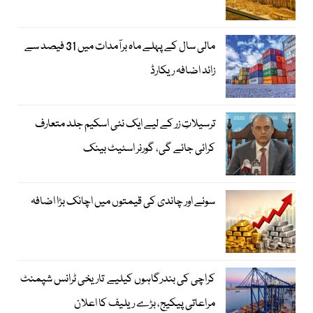
مالی سال کے پہلے ماہ برآمدات میں 31 فیصد سے
زائد اضافہ ریکارڈ
ترسیلاتِ زر کے لیے ایک نئی اسکیم جلد متعارف
کرائی جائے گی، گورنر اسٹیٹ بینک
سونے اور چاندی کی قیمتوں میں اچانک بڑا اضافہ
کراچی کی بندرگاہوں کیلیے تاریخی ٹرانس شپمنٹ
مراعاتی پیکیج، بڑے ریلیف کا اعلان