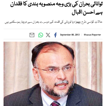
توانائی بحران کی بڑی وجہ منصوبہ بندی کا فقدان
ہے احسن اقبال
حالات کواسی طرح چھوڑ دیا تو پانی کی قلت کے دوسرے بحران سے دوچار ہو سکتے ہیں
September 06, 2013
Khususi Reporter