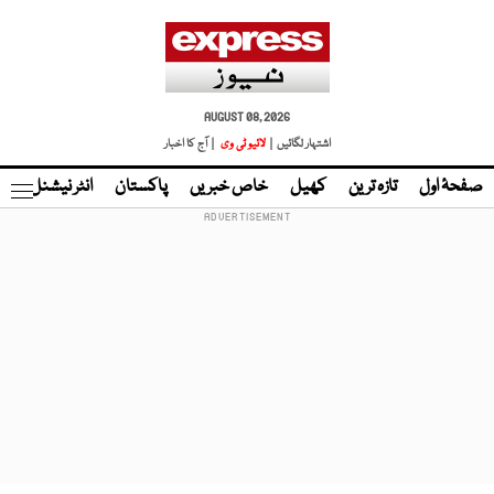
AUGUST 08, 2026
اشتہار لگائیں |
لائیو ٹی وی
| آج کا اخبار
صفحۂ اول
تازہ ترین
کھیل
خاص خبریں
پاکستان
انٹر نیشنل
ٹا