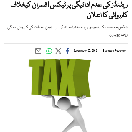
ریفنڈز کی عدم ادائیگی پر ٹیکس افسران کیخلاف
کارروائی کا اعلان
ٹیکس محتسب کے فیصلوں پر عملدرآمد نہ کرنے پر توہین عدالت کی کارروائی ہو گی،
رؤف چوہدری
September 07, 2013
Business Reporter