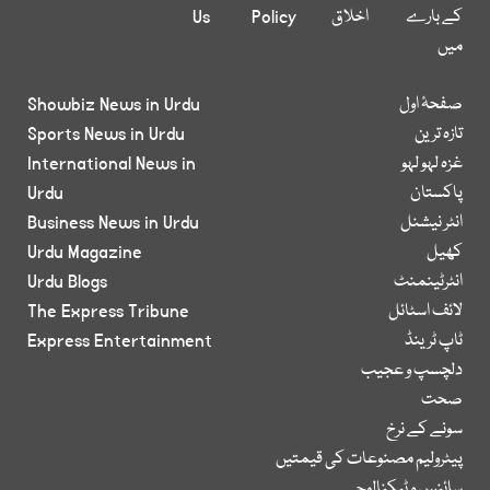
کے بارے
اخلاق
Policy
Us
میں
صفحۂ اول
Showbiz News in Urdu
تازہ ترین
Sports News in Urdu
غزہ لہو لہو
International News in
پاکستان
Urdu
انٹر نیشنل
Business News in Urdu
کھیل
Urdu Magazine
انٹرٹینمنٹ
Urdu Blogs
لائف اسٹائل
The Express Tribune
ٹاپ ٹرینڈ
Express Entertainment
دلچسپ و عجیب
صحت
سونے کے نرخ
پیٹرولیم مصنوعات کی قیمتیں
سائنس و ٹیکنالوجی