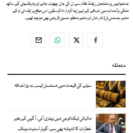
بدعنوانیوں پر مشتمل ریفنڈ نظام سے ان کی جان چھوٹ جائے اور وہ یکسوئی کے ساتھ
ملکی برآمدات میں اضافے کے لیے اپنا کردار اداکرسکیں، اس موقع پر ایف ٹی او کے
مشیر جسٹس (ر) نادر خان اور مشیر منظور حسین قریشی بھی موجود تھے۔
متعلقہ
سونے کی قیمت میں مسلسل تیسرے روز اضافہ
مالیاتی ٹیکنالوجی میں بہتری آئی، آگہی کے بغیر
خطرات کا اندیشہ بھی ہے، گورنر اسٹیٹ بینک