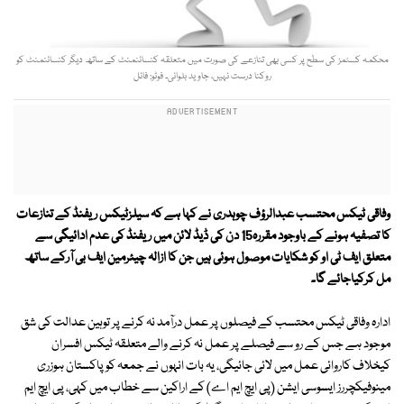
محکمہ کسٹمز کی سطح پر کسی بھی تنازعے کی صورت میں متعلقہ کنسائنمنٹ کے ساتھ دیگر کنسائنمنٹ کو
روکنا درست نہیں، جاوید بلوانی۔ فوٹو: فائل
وفاقی ٹیکس محتسب عبدالرؤف چوہدری نے کہا ہے کہ سیلزٹیکس ریفنڈ کے تنازعات
کا تصفیہ ہونے کے باوجود مقررہ15 دن کی ڈیڈ لائن میں ریفنڈ کی عدم ادائیگی سے
متعلق ایف ٹی او کو شکایات موصول ہوئی ہیں جن کا ازالہ چیئرمین ایف بی آرکے ساتھ
مل کرکیاجائے گا۔
ادارہ وفاقی ٹیکس محتسب کے فیصلوں پر عمل درآمد نہ کرنے پر توہین عدالت کی شق
موجود ہے جس کے رو سے فیصلے پر عمل نہ کرنے والے متعلقہ ٹیکس افسران
کیخلاف کاروائی عمل میں لائی جائیگی، یہ بات انہوں نے جمعہ کو پاکستان ہوزری
مینوفیکچررز ایسوسی ایشن (پی ایچ ایم اے) کے اراکین سے خطاب میں کہی، پی ایچ ایم