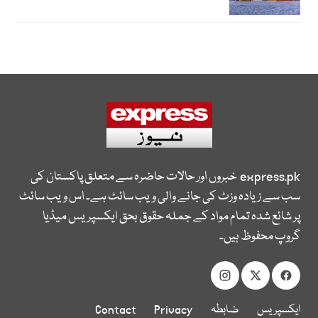
express.pk
خبروں اور حالات حاضرہ سے متعلق پاکستان کی
سب سے زیادہ وزٹ کی جانے والی ویب سائٹ ہے۔ اس ویب سائٹ
پر شائع شدہ تمام مواد کے جملہ حقوق بحق ایکسپریس میڈیا
گروپ محفوظ ہیں۔
ایکسپریس
ضابطہ
Privacy
Contact