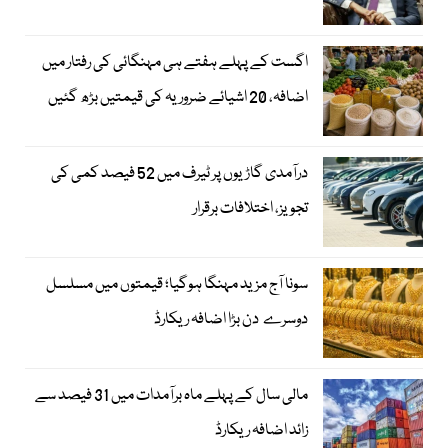
اگست کے پہلے ہفتے ہی مہنگائی کی رفتار میں
اضافہ، 20 اشیائے ضروریہ کی قیمتیں بڑھ گئیں
درآمدی گاڑیوں پر ٹیرف میں 52 فیصد کمی کی
تجویز، اختلافات برقرار
سونا آج مزید مہنگا ہوگیا؛ قیمتوں میں مسلسل
دوسرے دن بڑا اضافہ ریکارڈ
مالی سال کے پہلے ماہ برآمدات میں 31 فیصد سے
زائد اضافہ ریکارڈ