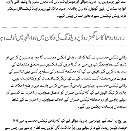
اے کے چیئرمین ایم جاوید بلوانی اور دیگر ٹیکسٹائل نمائندوں سلیم پاریکھ، نقی باڑی،
خواجہ عثمان، رفیق گوڈیل، کامران چاندنہ، جنید ماکڈانے ویلیو ایڈڈ ٹیکسٹائل سیکٹر
کو درپیش ٹیکسوں سے متعلق مسائل پیش کیے۔
وفاقی ٹیکس محتسب نے کہا کہ ادارہ وفاقی ٹیکس محتسب کا جج اور مشیران کراچی اور
لاہور کے علاوہ دیگر شہروں میں جا کر تاجروں کے ٹیکسوں سے متعلق مقدمات کی
سماعت کریں گے، انہوں نے کہا کہ محکمہ کسٹمز کی سطح پر کسی بھی تنازعے کی
صورت میں متعلقہ کنسائنمنٹ کے ساتھ دیگر کنسائنمنٹ کو روکنا درست نہیں،
وفاقی ٹیکس محتسب چیئرمین ایف بی آر سے مل کر اس بارے میں واضح احکامات
جاری کرائیگا، انہوں نے کہا کہ ٹیکس افسران کو حاصل صوابدیدی اختیارات کم سے کم
ہونے چاہئیں اور وہ متعلقہ ٹیکس افسران کے خلاف صوابدیدی اختیارات کے غلط
استعمال پر سخت ایکشن لیں گے۔
پی ایچ ایم اے کے چیئرمین جاوید بلوانی نے کہا کہ وفاقی ٹیکس محتسب میں 80
فیصد کیسز ریفنڈ کے دائر ہوتے ہیں، برآمدکنندگان کوئی ایسا نظام چاہتے ہیں جس سے