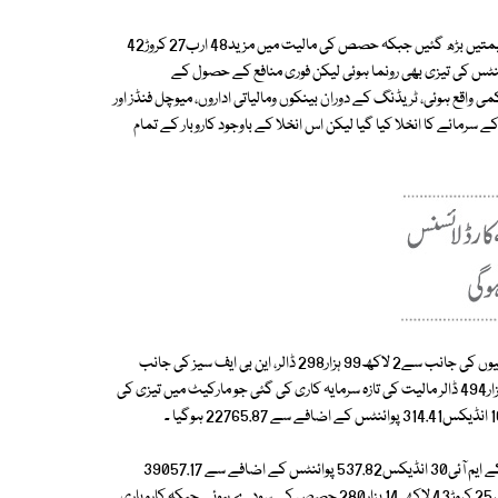
جس سے انڈیکس کی22700 کی حد بھی بحال ہوگئی، 69 فیصد حصص کی قیمتیں بڑھ گئیں جبکہ حصص کی مالیت میں مزید48 ارب27 کروڑ42
زار704 روپے کا اضافہ ہوگیا، ٹریڈنگ کے دوران ایک موقع پر388 پوائنٹس کی تیزی بھی رونما ہوئی لیکن فوری منافع کے حصول کے
 ہوئی، ٹریڈنگ کے دوران بینکوں ومالیاتی اداروں، میوچل فنڈز اور
جانب سے مجموعی طور پر37 لاکھ63 ہزار176 ڈالر مالیت کے سرمائے کا انخلا کیا گیا لیکن اس انخلا کے باوجود کاروبار کے تمام
کیونکہ اس دوران غیرملکیوں کی جانب سے11 لاکھ9 ہزار442 ڈالر، مقامی کمپنیوں کی جانب سے2 لاکھ99 ہزار298 ڈالر، این بی ایف سیز کی جانب
سے6 لاکھ60 ہزار942 ڈالراور انفرادی سرمایہ کاروں کی جانب سے16 لاکھ93 ہزار494 ڈالر مالیت کی تازہ سرمایہ کاری کی گئی جو مارکیٹ میں تیزی کی
جبکہ کے ایس ای30 انڈیکس 219.36 پوائنٹس کے اضافے سے17704.89 اور کے ایم آئی30 انڈیکس537.82 پوائنٹس کے اضافے سے 39057.17
ہوگیا، کاروباری حجم جمعرات کی نسبت 16.42 فیصد زائد رہا اور مجموعی طور پر25 کروڑ43 لاکھ 14 ہزار280 حصص کے سودے ہوئے جبکہ کاروباری