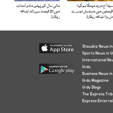
سونا آج مزید مہنگا ہوگیا؛
مالی سال کے پہلے ماہ برآمدات
قیمتوں میں مسلسل دوسرے
میں 31 فیصد سے زائد اضافہ
دن بڑا اضافہ ریکارڈ
ریکارڈ
Showbiz News in
Sports News in U
International Ne
Urdu
Business News in
Urdu Magazine
Urdu Blogs
The Express Tri
Express Enterta