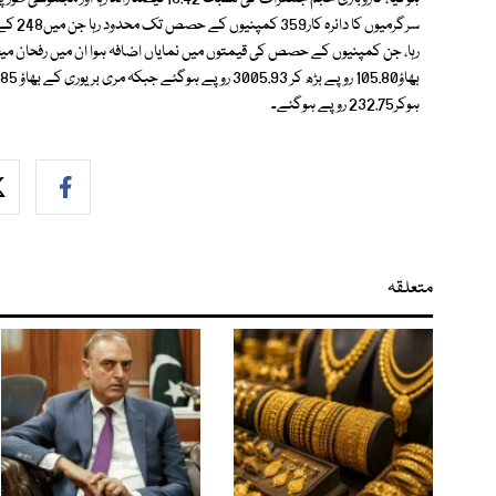
ہوکر232.75 روپے ہوگئے۔
متعلقہ