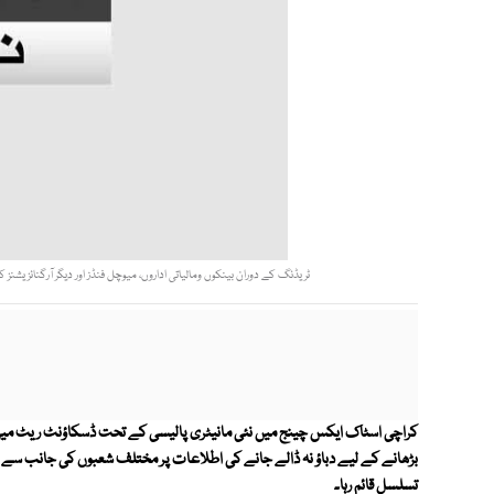
ٹریڈنگ کے دوران بینکوں ومالیاتی اداروں، میوچل فنڈز اور دیگر آرگنائزیشنز کی جانب سے مجموعی طور پر37 لاکھ63 ہزار176 ڈالر 
کراچی اسٹاک ایکس چینج میں نئی مانیٹری پالیسی کے تحت ڈسکاؤنٹ ریٹ میں اض
بڑھانے کے لیے دباؤ نہ ڈالے جانے کی اطلاعات پر مختلف شعبوں کی جانب سے خ
تسلسل قائم رہا۔