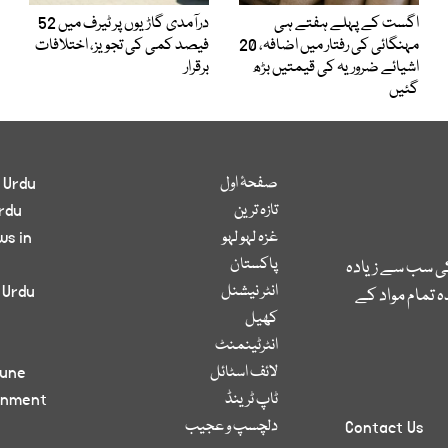
اگست کے پہلے ہفتے ہی
درآمدی گاڑیوں پر ٹیرف میں 52
مہنگائی کی رفتار میں اضافہ، 20
فیصد کمی کی تجویز، اختلافات
اشیائے ضروریہ کی قیمتیں بڑھ
برقرار
گئیں
صفحۂ اول
 Urdu
تازہ ترین
rdu
غزہ لہو لہو
ws in
پاکستان
کی سب سے زیادہ
انٹر نیشنل
 Urdu
 تمام مواد کے
کھیل
انٹرٹینمنٹ
لائف اسٹائل
bune
ٹاپ ٹرینڈ
inment
دلچسپ و عجیب
Contact Us