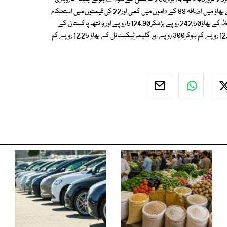
سرگرمیوں کا دائرہ کار359 کمپنیوں کے حصص تک محدود رہا جن میں248 کے بھاؤ میں اضافہ 89 کے داموں میں کمی اور22 کی قیمتوں میں استحکام
رہا، جن کمپنیوں کے حصص کی قیمتوں میں نمایاں اضافہ ہوا ان میں رفحان میظ کے بھاؤ242.50 روپے بڑھکر5124.90 روپے اور وائتھ پاکستان کے
بھاؤ105.80 روپے بڑھ کر 3005.93 روپے ہوگئے جبکہ مری بریوری کے بھاؤ 12.85 روپے کم ہوکر300 روپے اور گلیمرٹیکسٹائل کے بھاؤ 12.25 روپے کم