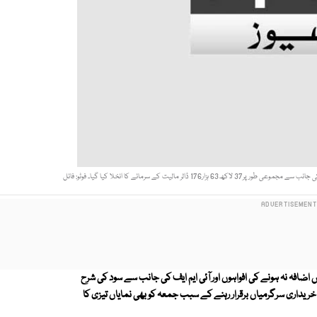
مالیت کے سرمائے کا انخلا کیا گیا۔ فوٹو: فائل
افہ نہ ہونے کی افواہوں اور آئی ایم ایف کی جانب سے سود کی شرح
ریداری سرگرمیاں برقرار رہنے کے سبب جمعہ کو بھی نمایاں تیزی کا