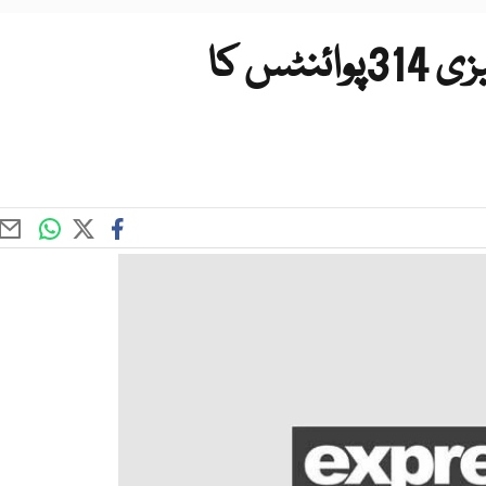
کراچی اسٹاک مارکیٹ میں تیزی 314پوائنٹس کا