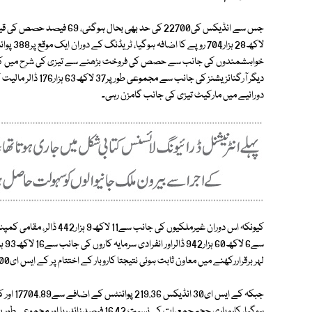
لاکھ28 ہ
خواہشمندوں کی جانب سے حصص کی فروخت بڑھنے سے تیزی کی شرح میں کمی واقع
دیگر آرگنائزیشنز کی 
دورانیے میں مارکیٹ تیزی کی جانب گامزن رہی۔
لہر برقراررکھنے میں معاون ثابت ہوئی نتیجتا کاروبار کے اختتام پر کے ایس ای100 انڈیکس314.41 پوائنٹس کے اضافے سے 22765.87 ہوگیا ۔