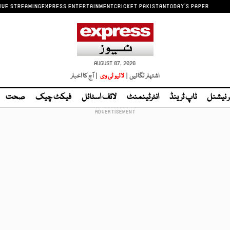
IVE STREAMING
EXPRESS ENTERTAINMENT
CRICKET PAKISTAN
TODAY'S PAPER
AUGUST 07, 2026
اشتہار لگائیں |
لائیو ٹی وی
| آج کا اخبار
ر نیشنل
ٹاپ ٹرینڈ
انٹرٹینمنٹ
لائف اسٹائل
فیکٹ چیک
صحت