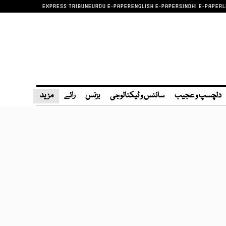
EXPRESS TRIBUNE
URDU E-PAPER
ENGLISH E-PAPER
SINDHI E-PAPER
L
دلچسپ و عجیب
سائنس و ٹیکنالوجی
بزنس
رائے
مزید