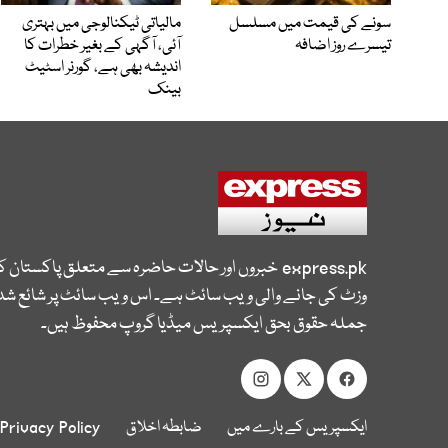
سونے کی قیمت میں مسلسل
مالیاتی ٹیکنالوجی میں بہتری
تیسرے روز اضافہ
آئی، آگہی کے بغیر خطرات کا
اندیشہ بھی ہے، گورنر اسٹیٹ
بینک
express.pk
خبروں اور حالات حاضرہ سے متعلق پاکستان 
وزٹ کی جانے والی ویب سائٹ ہے۔ اس ویب سائٹ پر شائع شدہ
جملہ حقوق بحق ایکسپریس میڈیا گروپ محفوظ ہیں۔
ایکسپریس کے بارے میں
ضابطہ اخلاق
Privacy Policy