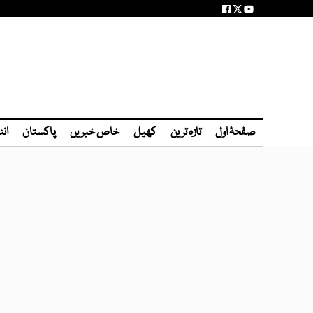
صفحۂ اول
تازہ ترین
کھیل
خاص خبریں
پاکستان
انٹ