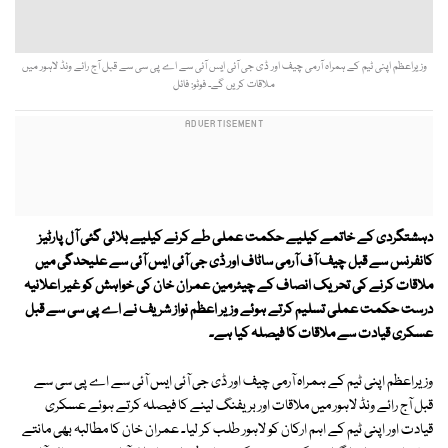
وزیراعظم اپنی ٹیم کے ہمراہ آرمی چیف اور ڈی جی آئی ایس آئی سے اے پی سی سے قبل آج رائے ونڈ لاہور میں
ملاقات کریں گے۔ فوٹو: فائل
دہشتگردی کے خاتمے کیلیے حکمت عملی طے کرنے کیلیے بلائی گئی آل پارٹیز
کانفرنس سے قبل چیف آف آرمی ساٹاف اور ڈی جی آئی ایس آئی سے علیحدگی میں
ملاقات کرنے کی تحریک انصاف کے چیئرمین عمران خان کی خواہش کو غیر اعلانیہ
درست حکمت عملی تسلیم کرتے ہوئے وزیر اعظم نواز شریف نے اے پی سی سے قبل
عسکری قیادت سے ملاقات کا فیصلہ کیا ہے۔
وزیراعظم اپنی ٹیم کے ہمراہ آرمی چیف اور ڈی جی آئی ایس آئی سے اے پی سی سے
قبل آج رائے ونڈ لاہور میں ملاقات اور بریفنگ لینے کا فیصلہ کرتے ہوئے عسکری
قیادت اور اپنی ٹیم کے اہم ارکان کو لاہور طلب کر لیا۔ عمران خان کا مطالبہ بھی مانتے