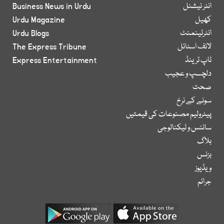
انٹر نیشنل
Business News in Urdu
کھیل
Urdu Magazine
انٹرٹینمنٹ
Urdu Blogs
لائف اسٹائل
The Express Tribune
ٹاپ ٹرینڈ
Express Entertainment
دلچسپ و عجیب
صحت
سونے کے نرخ
پیٹرولیم مصنوعات کی قیمتیں
سائنس و ٹیکنالوجی
بلاگ
بزنس
ویڈیوز
جرائم