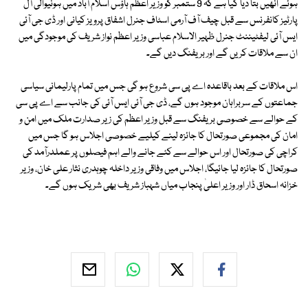
ہوئے انھیں بتا دیا گیا ہے کہ 9 ستمبر کو وزیر اعظم ہاؤس اسلام آباد میں ہونیوالی آل
پارٹیز کانفرنس سے قبل چیف آف آرمی اسٹاف جنرل اشفاق پرویز کیانی اور ڈی جی آئی
ایس آئی لیفٹیننٹ جنرل ظہیر الاسلام عباسی وزیر اعظم نواز شریف کی موجودگی میں
ان سے ملاقات کریں گے اور بریفنگ دیں گے۔
اس ملاقات کے بعد باقاعدہ اے پی سی شروع ہو گی جس میں تمام پارلیمانی سیاسی
جماعتوں کے سربراہان موجود ہوں گے، ڈی جی آئی ایس آئی کی جانب سے اے پی سی
کے حوالے سے خصوصی بریفنگ سے قبل وزیر اعظم کی زیر صدارت ملک میں امن و
امان کی مجموعی صورتحال کا جائزہ لینے کیلیے خصوصی اجلاس ہو گا جس میں
کراچی کی صورتحال اور اس حوالے سے کئے جانے والے اہم فیصلوں پر عملدرآمد کی
صورتحال کا جائزہ لیا جائیگا، اجلاس میں وفاقی وزیر داخلہ چوہدری نثار علی خان، وزیر
خزانہ اسحاق ڈار اور وزیر اعلیٰ پنجاب میاں شہباز شریف بھی شریک ہوں گے۔