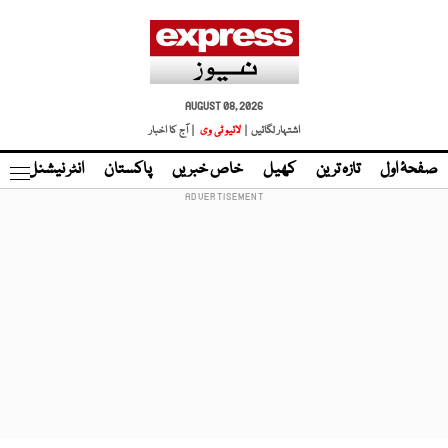
AUGUST 08, 2026
اشتہار لگائیں |
لائیو ٹی وی
| آج کا اخبار
صفحۂ اول
تازہ ترین
کھیل
خاص خبریں
پاکستان
انٹر نیشنل
ٹا