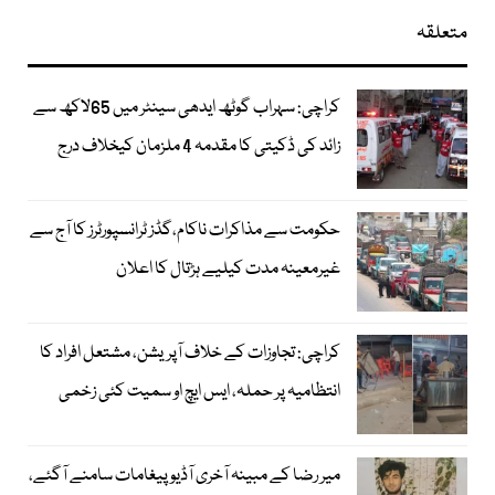
متعلقہ
کراچی: سہراب گوٹھ ایدھی سینٹر میں 65لاکھ سے
زائد کی ڈکیتی کا مقدمہ 4 ملزمان کیخلاف درج
حکومت سے مذاکرات ناکام،گڈز ٹرانسپورٹرز کا آج سے
غیرمعینہ مدت کیلیے ہڑتال کا اعلان
کراچی: تجاوزات کے خلاف آپریشن، مشتعل افراد کا
انتظامیہ پر حملہ، ایس ایچ او سمیت کئی زخمی
میر رضا کے مبینہ آخری آڈیو پیغامات سامنے آگئے،