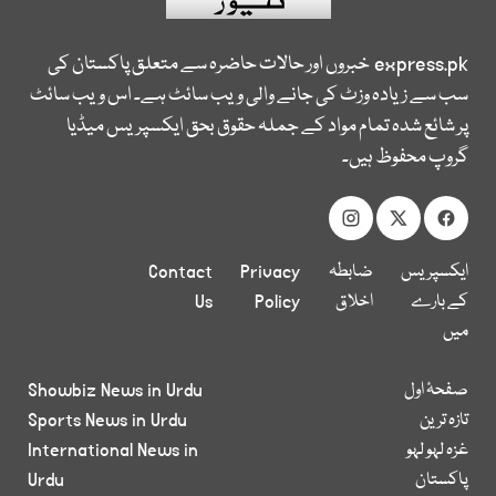
express.pk
خبروں اور حالات حاضرہ سے متعلق پاکستان کی
سب سے زیادہ وزٹ کی جانے والی ویب سائٹ ہے۔ اس ویب سائٹ
پر شائع شدہ تمام مواد کے جملہ حقوق بحق ایکسپریس میڈیا
گروپ محفوظ ہیں۔
ایکسپریس
ضابطہ
Privacy
Contact
کے بارے
اخلاق
Policy
Us
میں
صفحۂ اول
Showbiz News in Urdu
تازہ ترین
Sports News in Urdu
غزہ لہو لہو
International News in
پاکستان
Urdu