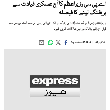
اے پی سی وزیراعظم کا آج عسکری قیادت سے
بریفنگ لینے کا فیصلہ
وزیراعظم اپنی ٹیم کے ہمراہ آرمی چیف اور ڈی جی آئی ایس آئی سے اے پی سی سے
قبل آج رائے ونڈ لاہور میں ملاقات کریں گے۔
فیاض ولانہ
September 07, 2013