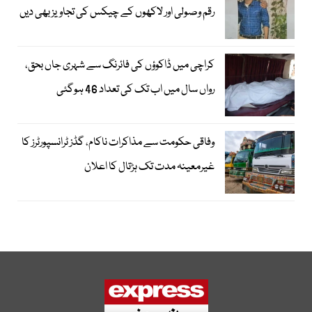
رقم وصولی اور لاکھوں کے چیکس کی تجاویز بھی دیں
کراچی میں ڈاکوؤں کی فائرنگ سے شہری جاں بحق،
رواں سال میں اب تک کی تعداد 46 ہوگئی
وفاقی حکومت سے مذاکرات ناکام، گڈز ٹرانسپورٹرز کا
غیرمعینہ مدت تک ہڑتال کا اعلان