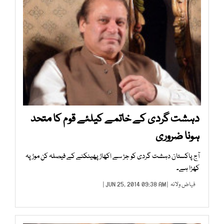
دہشت گردی کے خاتمے کیلئے قوم کا متحد
ہونا ضروری
آج پاکستان دہشت گردی کو جڑ سے اکھاڑ پھینکنے کے فیصلہ کن موڑ پہ
کھڑا ہے۔
فیاض ولانہ
| JUN 25, 2014 09:38 AM |