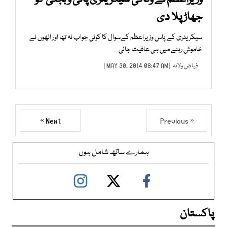
جھاڑ پلا دی
سیکریٹری کے پاس وزیراعظم کےسوال کا کوئی جواب نہ تھا اور انھوں نے
خاموش رہنے میں ہی عافیت جانی
فیاض ولانہ
| MAY 30, 2014 08:47 AM |
Next »
« Previous
ہمارے ساتھ شامل ہوں
پاکستان