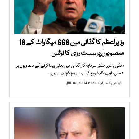
وزیراعظم کا گڈانی میں 660 میگاواٹ کے 10
منصوبوں پرسست روی کا نوٹس
ملکی یا غیر ملکی سرمایہ کار گڈانی میں بجلی پیدا کرنے کے منصوبوں پر
عملی طور پر کام شروع کرنے سے ہچکچا رہے ہیں۔
فیاض ولانہ
| JUL 03, 2014 07:56 AM |