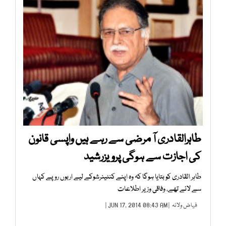
طاہرالقادری آ مرضی سے رہے ہیں واپسی قانون
کی اجازت سے ہوگی پرویزرشید
طاہر القادری کو بتایا ہوگا کہ وہ اپنے کنٹینرشوکے لیے اربوں روپے کہاں
سے لائے تھے، وفاقی وزیر اطلاعات
فیاض ولانہ
| JUN 17, 2014 08:43 AM |