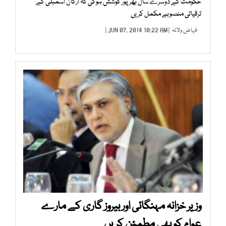
حکومت کے دوسرے سال بھرپور کوشش ہوگی کہ ارکان اسمبلی کے
ترقیاتی منصوبے مکمل کریں
فیاض ولانہ
| JUN 07, 2014 10:22 AM |
وزیر خزانہ مہنگائی اور بیروز گاری کے مارے
عوام کو بھی مطمئن کریں