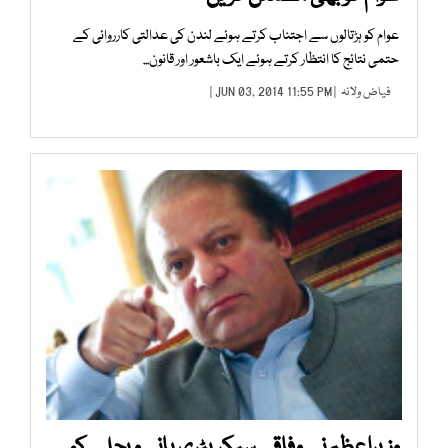
عوام کو ہڑتالوں سے اجتناب کرتے ہوئے لندن کی عدالتی کارروائی کے
حتمی نتائج کا انتظار کرتے ہوئے ایک باشعور اور قانون...
فیاض ولانہ
| JUN 03, 2014 11:55 PM |
وزیراعظم نے وفاقی سیکریٹری پانی و بجلی کو