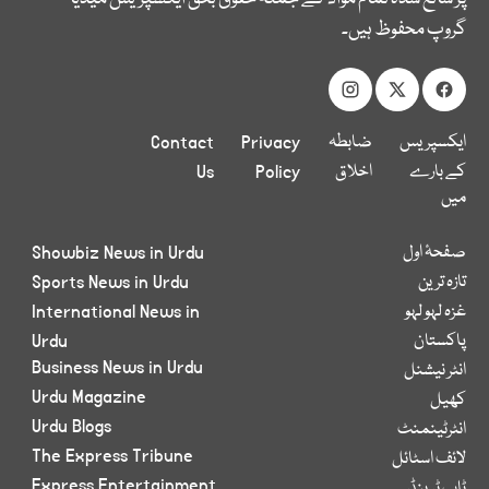
گروپ محفوظ ہیں۔
ایکسپریس
ضابطہ
Privacy
Contact
کے بارے
اخلاق
Policy
Us
میں
صفحۂ اول
Showbiz News in Urdu
تازہ ترین
Sports News in Urdu
غزہ لہو لہو
International News in
پاکستان
Urdu
Business News in Urdu
انٹر نیشنل
Urdu Magazine
کھیل
Urdu Blogs
انٹرٹینمنٹ
The Express Tribune
لائف اسٹائل
Express Entertainment
ٹاپ ٹرینڈ