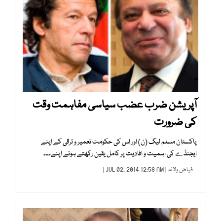
آپریشن ضرب عضب سیاسی مفاہمت وقت
کی ضرورت
پاکستان مسلم لیگ (ن) اور اس کی حکومت تعمیر و ترقی کے اپنے
ایجنڈے کی اہمیت و افادیت پر کامل یقین رکھتے ہوئے اپنے۔۔۔
فیاض ولانہ
| JUL 02, 2014 12:58 AM |