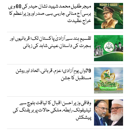
میجر طفیل محمد شہید نشان حیدر کی 68 ویں
برسی آج منائی جارہی ہے، صدر اور وزیراعظم کا
خراج عقیدت
تقسیمِ ہند سے آزادیٔ پاکستان تک؛ قربانیوں اور
ہجرت کی داستان عینی شاہد کی زبانی
79واں یومِ آزادی؛ عزم، قربانی، اتحاد اور روشن
مستقبل کا جشن
وفاقی وزیر احسن اقبال کا لیاقت بلوچ سے
ٹیلیفونک رابطہ، ملکی حالات پر بریفنگ کی
پیشکش