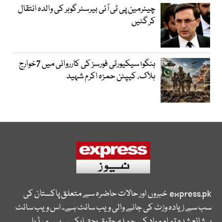
چیئرمین پی ٹی آئی بیرسٹر گوہر کی والدہ انتقال
کر گئیں
ہنگو؛ سیکیورٹی فورسز کی کارروائی میں 7خوارج
ہلاک، کیپٹن حمزہ اکرم شہید
express.pk
خبروں اور حالات حاضرہ سے متعلق پاکستان کی
سب سے زیادہ وزٹ کی جانے والی ویب سائٹ ہے۔ اس ویب سائٹ
پر شائع شدہ تمام مواد کے جملہ حقوق بحق ایکسپریس میڈیا