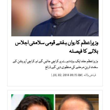
وزیراعظم کا رواں ہفتے قومی سلامتی اجلاس
بلانے کا فیصلہ
وزیراعظم جلد ایک روزہ دورے پر کراچی جائیں گے اور کراچی آپریشن کے
سخت ترین مرحلے کی منظوری دیں گے،ذرائع
فیاض ولانہ
| JUL 02, 2014 08:15 AM |