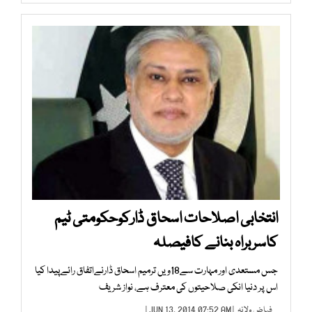
انتخابی اصلاحات اسحاق ڈارکوحکومتی ٹیم
کاسربراہ بنانے کافیصلہ
جس مستعدی اور مہارت سے18ویں ترمیم اسحاق ڈارنےاتفاق رائےپیدا کیا
اس پر دنیا انکی صلاحیتوں کی معترف ہے، نواز شریف
فیاض ولانہ
| JUN 13, 2014 07:52 AM |