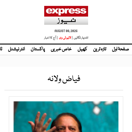
AUGUST 08, 2026
اشتہار لگائیں |
لائیو ٹی وی
| آج کا اخبار
صفحۂ اول
تازہ ترین
کھیل
خاص خبریں
پاکستان
انٹر نیشنل
ٹا
فیاض ولانہ