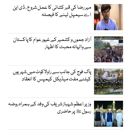
میر رضا کی قبر کشائی کا عمل شروع ، ڈی این
اے سیمپل لینے کا فیصلہ
آزاد جموں و کشمیر کے غیور عوام کا پاکستان
سے والہانہ محبت کا اظہار
پاک فوج کی جانب سے راولاکوٹ میں شہریوں
کیلئے مفت میڈیکل کیمپس کا انعقاد
وزیر اعظم شہباز شریف کی وفد کے ہمراہ روضہ
رسول ﷺ پر حاضری