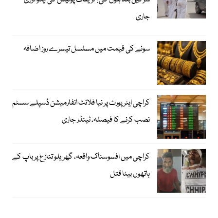
سڑکیں بند ہوں گی؟ ٹریفک پولیس کی ایڈوائزری
جاری
سونے کی قیمت میں مسلسل تیسرے روز اضافہ
کراچی ایئرپورٹ پر نیا فلائٹ انفارمیشن ڈسپلے سسٹم
نصب کرنے کا فیصلہ، ٹینڈر جاری
کراچی میں افسوسناک واقعہ، گھریلو تنازع پر باپ کے
ہاتھوں بیٹا قتل