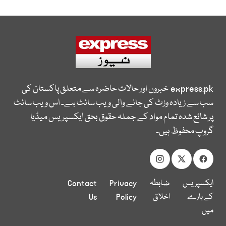
express.pk
خبروں اور حالات حاضرہ سے متعلق پاکستان کی
سب سے زیادہ وزٹ کی جانے والی ویب سائٹ ہے۔ اس ویب سائٹ
پر شائع شدہ تمام مواد کے جملہ حقوق بحق ایکسپریس میڈیا
گروپ محفوظ ہیں۔
ایکسپریس
ضابطہ
Privacy
Contact
کے بارے
اخلاق
Policy
Us
میں