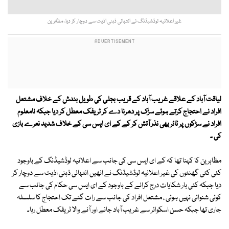
غیر اعلانیہ لوڈشیڈنگ نے انتہائی ذہنی اذیت سے دوچار کر دیا، مظاہرین
لیاقت آباد کے علاقے غریب آباد کے قریب بجلی کی طویل بندش کے خلاف مشتعل
افراد نے احتجاج کرتے ہوئے سڑک پر دھرنا دے کر ٹریفک معطل کر دیا جبکہ نامعلوم
افراد نے سڑکوں پر ٹائر بھی نذر آتش کر کے کے ای ایس سی کے خلاف شدید نعرے بازی
کی ۔
مظاہرین کا کہنا تھا کہ کے ای ایس سی کی جانب سے اعلانیہ لوڈشیڈنگ کے باوجود
کئی کئی گھنٹوں کی غیر اعلانیہ لوڈشیڈنگ نے انھیں انتہائی ذہنی اذیت سے دوچار کر
دیا جبکہ کئی بار شکایات درج کرانے کے باوجود کے ای ایس سی حکام کی جانب سے
کوئی شنوائی نہیں ہوئی ، مشتعل افراد کی جانب سے رات گئے تک احتجاج کا سلسلہ
جاری تھا جبکہ حسن اسکوائر سے غریب آباد جانے اور آنے والا ٹریفک معطل رہا۔