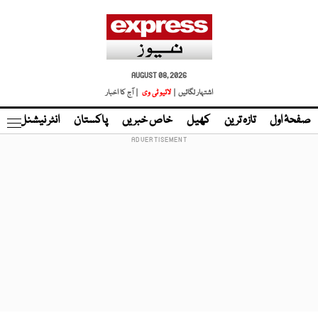
AUGUST 08, 2026
اشتہار لگائیں |
لائیو ٹی وی
| آج کا اخبار
صفحۂ اول
تازہ ترین
کھیل
خاص خبریں
پاکستان
انٹر نیشنل
ٹا