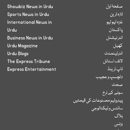
صفحۂ اول
Showbiz News in Urdu
تازہ ترین
Sports News in Urdu
غزہ لہو لہو
International News in
پاکستان
Urdu
انٹر نیشنل
Business News in Urdu
کھیل
Urdu Magazine
انٹرٹینمنٹ
Urdu Blogs
لائف اسٹائل
The Express Tribune
ٹاپ ٹرینڈ
Express Entertainment
دلچسپ و عجیب
صحت
سونے کے نرخ
پیٹرولیم مصنوعات کی قیمتیں
سائنس و ٹیکنالوجی
بلاگ
بزنس