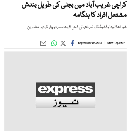
کراچی غریب آباد میں بجلی کی طویل بندش
مشتعل افراد کا ہنگامہ
غیر اعلانیہ لوڈشیڈنگ نے انتہائی ذہنی اذیت سے دوچار کر دیا، مظاہرین
September 07, 2013
Staff Reporter