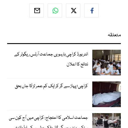
متعلقہ
انٹر بورڈ کراچی بارہویں جماعت آرٹس ریگولر کے
نتائج کا اعلان
کراچی؛ پہاڑ سے گر کر ایک کم عمر لڑکا جاں بحق
جماعت اسلامی کا احتجاج: کراچی میں آج کون سی