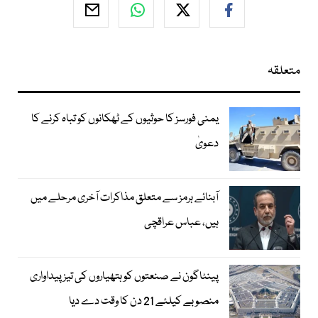
متعلقہ
یمنی فورسز کا حوثیوں کے ٹھکانوں کو تباہ کرنے کا
دعویٰ
آبنائے ہرمز سے متعلق مذاکرات آخری مرحلے میں
ہیں، عباس عراقچی
پینٹاگون نے صنعتوں کو ہتھیاروں کی تیز پیداواری
منصوبے کیلئے 21 دن کا وقت دے دیا