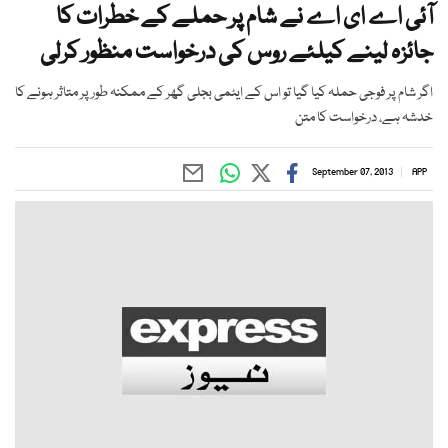
آئی اے ای اے نے شام پر حملے کے خطرات کا
جائزہ لینے کیلئے روس کی درخواست منظور کرلی
اگر شام پر فوجی حملہ کیا گیا تو اس کے ایٹمی بجلی گھر کے ممکنہ طور پر متاثر ہونے کا
خدشہ ہے، درخواست کا متن
September 07, 2013
APP