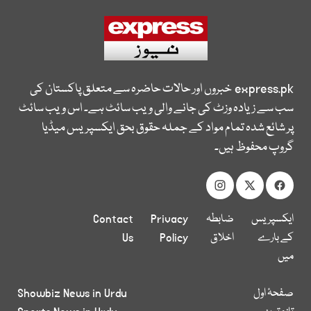
express.pk
خبروں اور حالات حاضرہ سے متعلق پاکستان کی
سب سے زیادہ وزٹ کی جانے والی ویب سائٹ ہے۔ اس ویب سائٹ
پر شائع شدہ تمام مواد کے جملہ حقوق بحق ایکسپریس میڈیا
گروپ محفوظ ہیں۔
ایکسپریس
ضابطہ
Privacy
Contact
کے بارے
اخلاق
Policy
Us
میں
صفحۂ اول
Showbiz News in Urdu