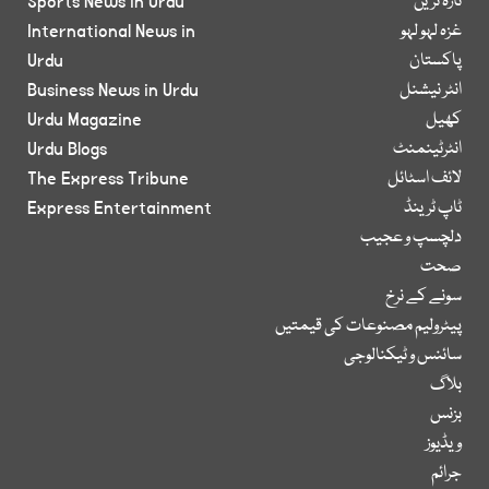
تازہ ترین
Sports News in Urdu
غزہ لہو لہو
International News in
پاکستان
Urdu
انٹر نیشنل
Business News in Urdu
کھیل
Urdu Magazine
انٹرٹینمنٹ
Urdu Blogs
لائف اسٹائل
The Express Tribune
ٹاپ ٹرینڈ
Express Entertainment
دلچسپ و عجیب
صحت
سونے کے نرخ
پیٹرولیم مصنوعات کی قیمتیں
سائنس و ٹیکنالوجی
بلاگ
بزنس
ویڈیوز
جرائم