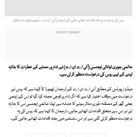
روس کی درخواست پر جلد اقدامات اٹھائے جائیں گے، ترجمان آئی اے ای اے تھیورڈ فوٹو: رائٹرز/فائل
عالمی جوہری توانائی ایجنسی (آئی اے ای اے) نے شام پر حملے كے خطرات كا جائزہ
لینے كے لیے روس كی درخواست منظور كر لی ہے۔
میڈیا رپورٹس كے مطابق آئی اے ای اے کے ترجمان تھیورڈ کا کہنا ہے کہ روس نے
درخواست میں مؤقف اختیار کیا ہے كہ اگر شام پر فوجی حملہ کیا گیا تو اس کے ایٹمی
بجلی گھر کے ممکنہ طور پر متاثر ہونے کا خدشہ ہے لہٰذا عالمی ایجنسی اس کا جائزہ
لے اور اس سے متعلق اقدامات اٹھائے جائیں۔ ترجمان کا کہنا ہے کہ روس کی یہ
درخواست منظور کرلی گئی ہے اور اس سلسلے میں جلد اقدامات اٹھائے جائیں گے۔