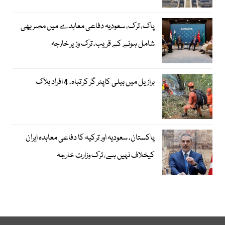
پاک، ترک، سعودیہ دفاعی معاہدے میں مصر بھی
شامل ہونے کے قریب، ترک وزیر خارجہ
برازیل میں ہیلی کاپٹر گر کر تباہ، 4 افراد ہلاک
پاکستان، سعودیہ اور ترکیہ کا دفاعی معاہدہ ایران
کیخلاف نہیں ہے، ترک وزارت خارجہ