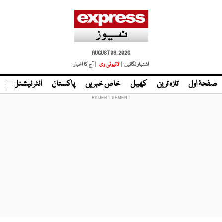
AUGUST 09, 2026
اشتہار لگائیں |
لائیو ٹی وی
| آج کا اخبار
صفحۂ اول
تازہ ترین
کھیل
خاص خبریں
پاکستان
انٹر نیشنل
ٹا