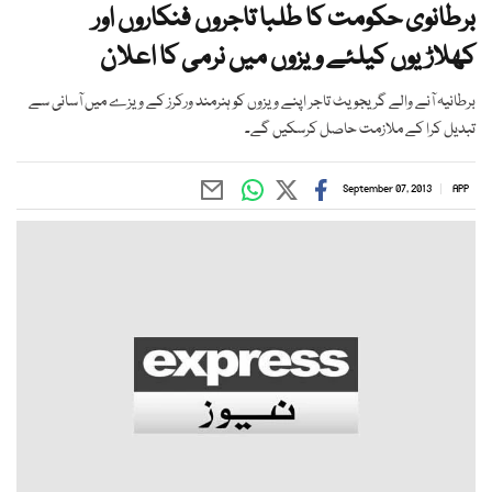
برطانوی حكومت کا طلبا تاجروں فنكاروں اور
كھلاڑيوں كیلئے ويزوں ميں نرمی كا اعلان
برطانيہ آنے والے گريجويٹ تاجر اپنے ويزوں كو ہنرمند وركرز كے ويزے ميں آسانی سے
تبديل كرا كے ملازمت حاصل كرسكيں گے۔
September 07, 2013
APP