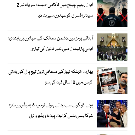
ایران رجیم چینج میں ناکامی؛ موساد سربراہ نے 2
سینئر افسران کو عہدوں سے ہٹا دیا
آبنائے ہرمز میں دشمن ممالک کے جہازوں پر پابندی؛
ایرانی پارلیمان میں نئے قانون کی تیاری
بھارت؛ تہلکہ نیوز کے صحافی ترون تیج پال کو زیادتی
کیس میں 10 سال قید کی سزا
بچے کو گرنے سے بچاتے ہوئے ٹرمپ کا بائیڈن پر طنز؛
شرکا ہنس ہنس کر لوٹ پوٹ؛ ویڈیو وائرل