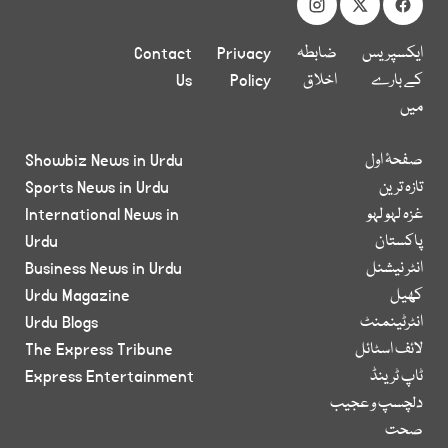
ایکسپریس
ضابطہ
Privacy
Contact
کے بارے
اخلاق
Policy
Us
میں
صفحۂ اول
Showbiz News in Urdu
تازہ ترین
Sports News in Urdu
غزہ لہو لہو
International News in
پاکستان
Urdu
انٹر نیشنل
Business News in Urdu
کھیل
Urdu Magazine
انٹرٹینمنٹ
Urdu Blogs
لائف اسٹائل
The Express Tribune
ٹاپ ٹرینڈ
Express Entertainment
دلچسپ و عجیب
صحت