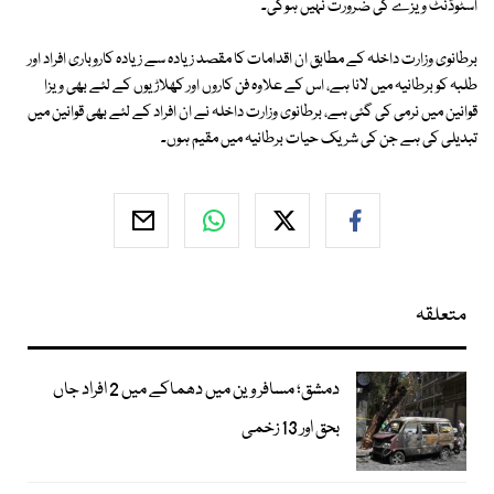
اسٹوڈنٹ ويزے كی ضرورت نہيں ہوگی۔
برطانوی وزارت داخلہ كے مطابق ان اقدامات كا مقصد زيادہ سے زيادہ كاروباری افراد اور
طلبہ كو برطانيہ ميں لانا ہے، اس كے علاوہ فن كاروں اور كھلاڑيوں كے لئے بھی ويزا
قوانين ميں نرمی كی گئی ہے، برطانوی وزارت داخلہ نے ان افراد كے لئے بھی قوانين ميں
تبديلی كی ہے جن كی شريک حیات برطانيہ ميں مقيم ہوں۔
متعلقہ
دمشق؛ مسافر وین میں دھماکے میں 2 افراد جاں
بحق اور 13 زخمی