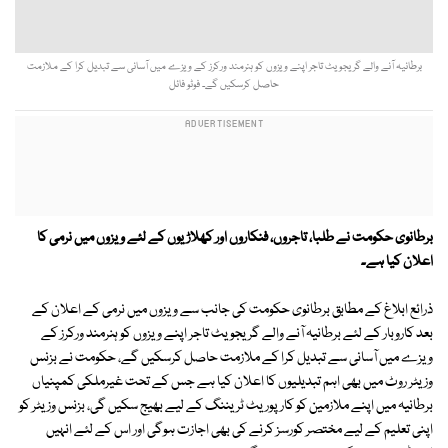
برطانيہ آنے والے گريجويٹ تاجر اپنے ويزوں كو ہنرمند وركرز كے ويزے ميں آسانی سے تبديل كرا كے ملازمت
حاصل كرسكيں گے۔ فوٹو فائل
برطانوی حكومت نے طلبا، تاجروں، فنكاروں اور كھلاڑيوں كے لئے ويزوں ميں نرمی كا
اعلان کیا ہے۔
ذرائع ابلاغ كے مطابق برطانوی حکومت کی جانب سے ویزوں میں نرمی کے اعلان کے
بعد كاروبار كے لئے برطانيہ آنے والے گريجويٹ تاجر اپنے ويزوں كو ہنرمند وركرز كے
ويزے ميں آسانی سے تبديل كرا كے ملازمت حاصل كرسكيں گے، حكومت نے بزنس
وزيٹر روٹ ميں بھی اہم تبديليوں كا اعلان كيا ہے جس كے تحت غيرملكی كمپنياں
برطانيہ ميں اپنے ملازمين كو كارپوريٹ ٹريننگ كے ليے بھيج سكيں گی، بزنس وزيٹر كو
اپنی تعليم كے ليے مختصر كورسز كرنے كی بھی اجازت ہوگی اور اس كے لئے انہيں