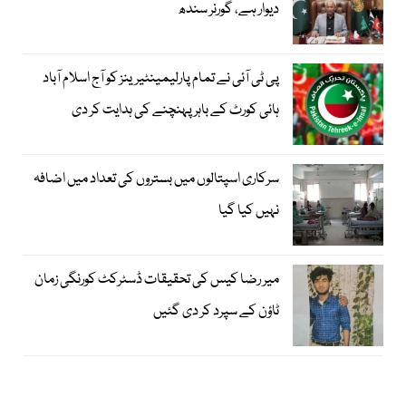
دیوار ہے، گورنر سندھ
پی ٹی آئی نے تمام پارلیمینٹیرینز کو آج اسلام آباد
ہائی کورٹ کے باہر پہنچنے کی ہدایت کر دی
سرکاری اسپتالوں میں بستروں کی تعداد میں اضافہ
نہیں کیا گیا
میر رضا کیس کی تحقیقات ڈسٹرکٹ کورنگی زمان
ٹاؤن کے سپرد کر دی گئیں