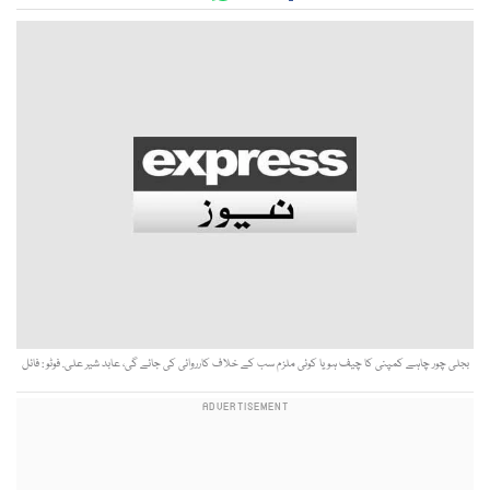
بجلی چور چاہے کمپنی کا چیف ہو یا کوئی ملزم سب کے خلاف کارروائی کی جائے گی، عابد شیر علی. فوٹو : فائل