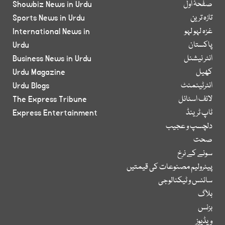
صفحۂ اول
Showbiz News in Urdu
تازہ ترین
Sports News in Urdu
غزہ لہو لہو
International News in
پاکستان
Urdu
انٹر نیشنل
Business News in Urdu
کھیل
Urdu Magazine
انٹرٹینمنٹ
Urdu Blogs
لائف اسٹائل
The Express Tribune
ٹاپ ٹرینڈ
Express Entertainment
دلچسپ و عجیب
صحت
سونے کے نرخ
پیٹرولیم مصنوعات کی قیمتیں
سائنس و ٹیکنالوجی
بلاگ
بزنس
ویڈیوز