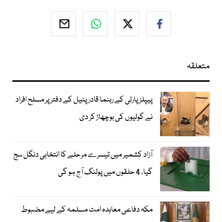
متعلقہ
پیپلز پارٹی کے رہنما قادر پٹیل کے دفتر پر مسلح افراد
نے گولیوں کی بوچھاڑ کر دی
آزاد کشمیر میں تیسرے مرحلے کا انتخابی دنگل سج
گیا، 4 حلقوں میں پولنگ آج ہو گی
مکہ دفاعی معاہدہ امت مسلمہ کے لیے مضبوط