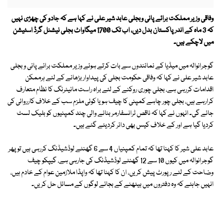
وفاقی وزیر مملکت برائے پانی وبجلی عابد شیر علی نے کہا ہے کہ جادو کی چھڑی نہیں
کہ 3 ماہ کے اندر پاکستان بدل دیں، اب تک 1700 میگاواٹ بجلی نیشنل گرڈ اسٹیشن
میں لاچکے ہیں۔
گوجرانوالہ میں میڈیا کے نمائندوں سے بات کرتے ہوئے وزیر مملکت برائے پانی و بجلی
عابد شیر علی نے کہا کہ وفاقی حکومت بجلی کی پیداوار بڑھانے کے لئے ہرممکن
اقدامات کررہی ہے، بجلی چوری روکنے کے لئے براہ راست مانیٹرنگ کا نظام متعارف
کرارہے ہیں، بجلی چور چاہے کمپنی کا چیف ہو یا کوئی ملزم سب کے خلاف کارروائی کی
جائے گی۔ انہوں نے کہا کہ ناقص ٹرانسفارمر بنانے والی چند کمپنیوں کو بلیک لسٹ
کردیا گیا ہے اور کے خلاف کیس بھی دائر کردیئے گئے ہیں۔
عابد علی شیر کا کہنا تھا کہ تمام کمپنیاں 4 سے 6 گھنٹے لوڈشیڈنگ کررہی ہیں تو پھر
گوجرانوالہ میں کیوں 10 سے 12 گھنٹے لوڈشیڈنگ کی جارہی ہے، گیپکو چیف
وضاحت کے لئے رپورٹ پیش کریں، ان کا کہنا تھا کہ واپڈا ملازمین عوام کے خادم ہیں،
انہیں جاہئے کہ وہ دفتروں میں بیٹھنے کے بجائے لوگوں کے مسائل حل کریں۔