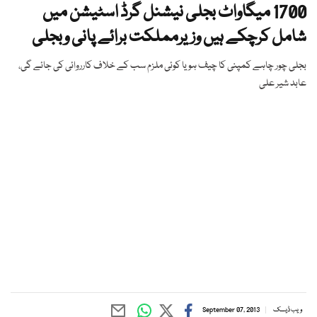
1700 میگاواٹ بجلی نیشنل گرڈ اسٹیشن میں
شامل کرچکے ہیں وزیرمملکت برائے پانی وبجلی
بجلی چور چاہے کمپنی کا چیف ہو یا کوئی ملزم سب کے خلاف کارروائی کی جائے گی،
عابد شیر علی
ویب ڈیسک
September 07, 2013