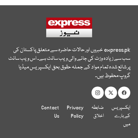
express.pk
خبروں اور حالات حاضرہ سے متعلق پاکستان کی
سب سے زیادہ وزٹ کی جانے والی ویب سائٹ ہے۔ اس ویب سائٹ
پر شائع شدہ تمام مواد کے جملہ حقوق بحق ایکسپریس میڈیا
گروپ محفوظ ہیں۔
ایکسپریس
ضابطہ
Privacy
Contact
کے بارے
اخلاق
Policy
Us
میں