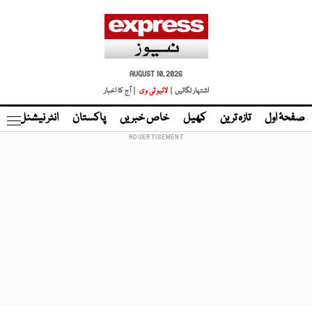
AUGUST 10, 2026
اشتہار لگائیں |
لائیو ٹی وی
| آج کا اخبار
صفحۂ اول
تازہ ترین
کھیل
خاص خبریں
پاکستان
انٹر نیشنل
ٹا