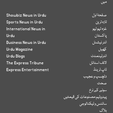
میں
صفحۂ اول
Showbiz News in Urdu
تازہ ترین
Sports News in Urdu
غزہ لہو لہو
International News in
پاکستان
Urdu
انٹر نیشنل
Business News in Urdu
کھیل
Urdu Magazine
انٹرٹینمنٹ
Urdu Blogs
لائف اسٹائل
The Express Tribune
ٹاپ ٹرینڈ
Express Entertainment
دلچسپ و عجیب
صحت
سونے کے نرخ
پیٹرولیم مصنوعات کی قیمتیں
سائنس و ٹیکنالوجی
بلاگ