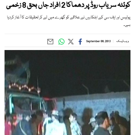
کوئٹہ سریاب روڈ پر دھماکا 2 افراد جاں بحق 8 زخمی
پولیس اور ایف سی کے اہلکاروں نے علاقے کو گھرے میں لے کر تحقیقات کا آغاز کردیا
ہے۔
ویب ڈیسک
September 08, 2013