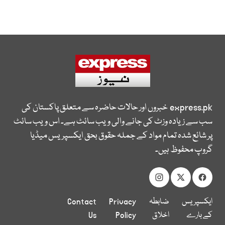
express.pk
خبروں اور حالات حاضرہ سے متعلق پاکستان کی
سب سے زیادہ وزٹ کی جانے والی ویب سائٹ ہے۔ اس ویب سائٹ
پر شائع شدہ تمام مواد کے جملہ حقوق بحق ایکسپریس میڈیا
گروپ محفوظ ہیں۔
ایکسپریس
ضابطہ
Privacy
Contact
کے بارے
اخلاق
Policy
Us