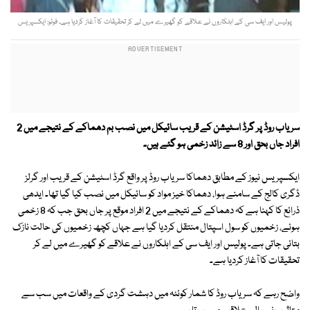
پولیس اور ایف سی کے اہلکاروں نے علاقے کو گھیرے میں لے کر تحقیقات کا آغاز کردیا ہے۔ فوٹو: ایکسپریس
سریاب روڈ پر گرڈ اسٹیشن کے قریب سائیکل میں نصب بم دھماکے کے نتیجے میں 2
افراد جاں بحق اور 8 سے زائد زخمی ہو گئے ہیں۔
ایکسپریس نیوز کے مطابق دھماکا سریاب روڈ پر واقع گرڈ اسٹیشن کے قریب اور گرلز
ڈگری کالج کے سامنے ہوا، دھماکا خیز مواد کو سائیکل میں نصب کیا گیا تھا۔ ایدھی
ذرائع کا کہنا ہے کہ دھماکے کے نتیجے میں 2 افراد موقع پر جاں بحق جب کہ 8 زخمی
ہوئے، زخمیوں کو سول اسپتال منتقل کردیا گیا ہے جہاں کچھ زخمیوں کی حالت نازک
بتائی جاتی ہے۔ پولیس اور ایف سی کے اہلکاروں نے علاقے کو گھیرے میں لے کر
تحقیقات کا آغاز کردیا ہے۔
واضح رہے کہ سریاب روڈ کا شمار کوئٹہ میں دہشت گردی کے واقعات میں سب سے