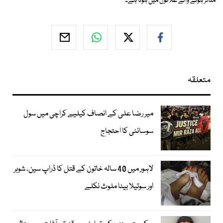
متاثر ہونے والے علاقوں میں ہوتا ہے۔
متعلقہ
میر رضا علی کے انصاف کیلیے کراچی میں سول
سوسائٹی کا احتجاج
لاہور میں 40 سالہ خاتون کے قتل کا ڈراپ سین، شوہر
اور سوتیلا بیٹا ملوث نکلے