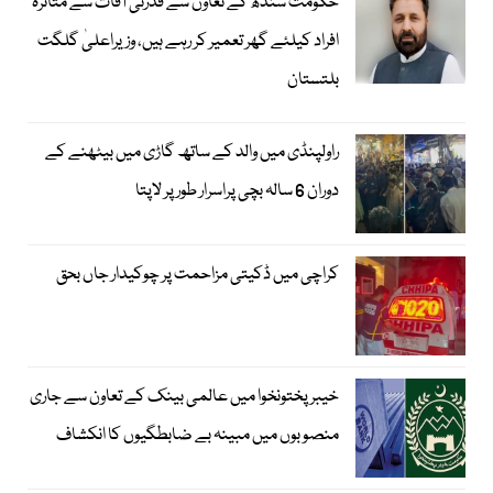
حکومت سندھ کے تعاون سے قدرتی آفات سے متاثرہ
افراد کیلئے گھر تعمیر کر رہے ہیں، وزیراعلیٰ گلگت
بلتستان
راولپنڈی میں والد کے ساتھ گاڑی میں بیٹھنے کے
دوران 6 سالہ بچی پراسرار طور پر لاپتا
کراچی میں ڈکیتی مزاحمت پر چوکیدار جاں بحق
خیبرپختونخوا میں عالمی بینک کے تعاون سے جاری
منصوبوں میں مبینہ بے ضابطگیوں کا انکشاف