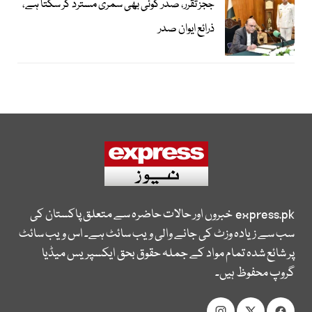
ججز تقرر، صدر کوئی بھی سمری مسترد کر سکتا ہے،
ذرائع ایوان صدر
express.pk
خبروں اور حالات حاضرہ سے متعلق پاکستان کی
سب سے زیادہ وزٹ کی جانے والی ویب سائٹ ہے۔ اس ویب سائٹ
پر شائع شدہ تمام مواد کے جملہ حقوق بحق ایکسپریس میڈیا
گروپ محفوظ ہیں۔