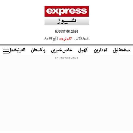
AUGUST 06, 2026
اشتہار لگائیں |
لائیو ٹی وی
| آج کا اخبار
صفحۂ اول
تازہ ترین
کھیل
خاص خبریں
پاکستان
انٹر نیشنل
ٹا