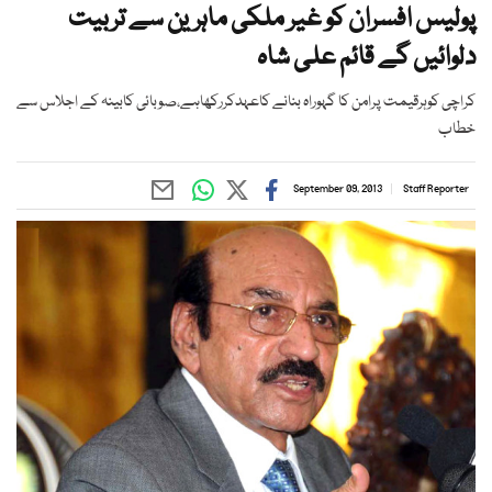
پولیس افسران کو غیر ملکی ماہرین سے تربیت
دلوائیں گے قائم علی شاہ
کراچی کوہرقیمت پرامن کا گہوراہ بنانے کاعہدکررکھاہے،صوبائی کابینہ کے اجلاس سے
خطاب
September 09, 2013
Staff Reporter