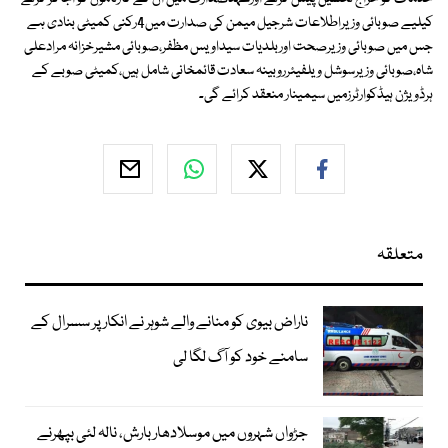
کیلیے صوبائی وزیراطلاعات شرجیل میمن کی صدارت میں4رکنی کمیٹی بنادی ہے
جس میں صوبائی وزیرصحت اوربلدیات سیداویس مظفر،صوبائی مشیرخزانہ مرادعلی
شاہ،صوبائی وزیرسوشل ویلفیئرروبینہ سعادت قائمخانی شامل ہیں،کمیٹی صوبے کے
ہرڈویژن ہیڈکوارٹرزمیں سیمینار منعقد کرائے گی۔
متعلقہ
ناراض بیوی کو منانے والے شوہر نے انکار پر سسرال کے
سامنے خود کو آگ لگا لی
جڑواں شہروں میں موسلادھار بارش، نالہ لئی بپھرنے