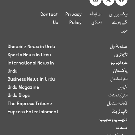
ایکسپریس
ضابطہ
Privacy
Contact
کے بارے
اخلاق
Policy
Us
میں
صفحۂ اول
Showbiz News in Urdu
تازہ ترین
Sports News in Urdu
غزہ لہو لہو
International News in
پاکستان
Urdu
انٹر نیشنل
Business News in Urdu
کھیل
Urdu Magazine
انٹرٹینمنٹ
Urdu Blogs
لائف اسٹائل
The Express Tribune
ٹاپ ٹرینڈ
Express Entertainment
دلچسپ و عجیب
صحت