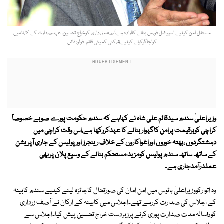
مستقل امن کیلیے اسپیشل فورس بنانے کاارادہ ہے،آصف زرداری کوخراج تحسین، عہدصدارت کے کارناموں
کواجاگرکرنے کیلیے4رکنی کمیٹی قائم۔ فوٹو: فائل
وزیراعلیٰ سندھ سیدقائم علی شاہ نے کہاہے کہ سندھ حکومت پورے صوبے خصوصاً
کراچی کوہرقیمت پرامن کاگہوار بنانے کا عہدکررکھا ہے،اس وقت کراچی میں
دہشتگردوں ،بھتہ خوروں اوراغواکاروں کے خلاف رینجرز اور پولیس کے جاری آپریشن
کے ساتھ ساتھ سندھ پولیس کومزید مستحکم بنانے کے وسیع پلان پربھی
عملدرآمدجاری ہے۔
وہ اتوارکووزیراعلیٰ ہائوس میں امن امان کی صورتحال کاجائزہ لینے کیلیے سندھ کابینہ
کے اجلاس کی صدارت کررہے تھے۔اجلاس میں کابینہ کے ارکان نے آصف زرداری
کو5سالہ مدت صدارت پوری کرنے پرزبردست خراج تحسین پیش کیا۔اجلاس سے