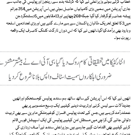
خطاب کرتے ہوئے وزیراعلیٰ نے کہا کہ گزشتہ بدھ سے رینجرز اور پولیس کی جانب سے
جاری آپریشن میں ہمیں بڑی کامیابیاں حاصل ہوئی ہیں،اس آپریشن میں354جرائم
پیشہ عناصرکوگرفتار کیاگیا جبکہ260چھاپے اور13مقابلوں میں5دہشتگردجن
میں3کا تعلق تحریک طالبان پاکستان سے ہے مارے گئے ہیں اوربڑی تعدادمیں اسلحہ
و بارود بھی برآمدکیاگیا۔انھوں نے کہا کہ اس دوراں ٹارگٹ کلنگ کاصرف ایک واقعہ
رپورٹ ہوا۔
انھوں نے کہا کہ اس آپریشن کے ساتھ ساتھ ہم سندھ پولیس کومستحکم اورانھیں
جدیدآلات سے لیس کرنے اورتربیت دینے کیلیے ایک وسیع منصوبے پر بھی
عملدرآمدکررہے ہیں،جس کے تحت پولیس افسران کوغیرملکی ماہرین سے بھی تربیت
دلوائی جائے گی،کراچی میں مستقل امن کیلیے پولیس کی ایک اسپیشل فورس قائم
کرنے کیلیے بھی اقدامات کیے جارہے ہیں ۔وزیراعلیٰ سندھ نے آصف زرداری کی
خدمات کو خراج تحسین پیش کرنے اورعہدصدارت میں ان کے کارناموں کو اجاگر کرنے