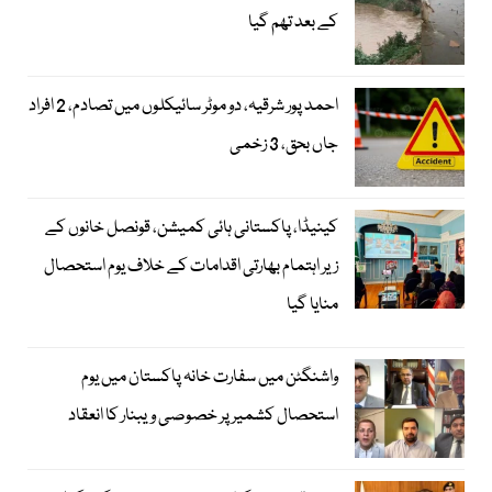
کے بعد تھم گیا
احمد پور شرقیہ، دو موٹر سائیکلوں میں تصادم، 2 افراد
جاں بحق، 3 زخمی
کینیڈا، پاکستانی ہائی کمیشن، قونصل خانوں کے
زیر اہتمام بھارتی اقدامات کے خلاف یوم استحصال
منایا گیا
واشنگٹن میں سفارت خانہ پاکستان میں یوم
استحصال کشمیر پر خصوصی ویبنار کا انعقاد