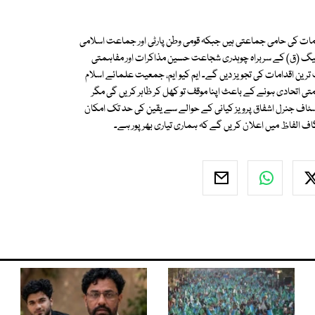
امات کی حامی جماعتی ہیں جبکہ قومی وطن پارٹی اور جماعت اسلامی
م لیگ (ق) کے سربراہ چوہدری شجاعت حسین مذاکرات اور مفاہمتی
ین اقدامات کی تجویز دیں گے۔ ایم کیو ایم، جمعیت علمائے اسلام
 اتحادی ہونے کے باعث اپنا موقف تو کھل کر ظاہر کریں گی مگر
اف جنرل اشفاق پرویز کیانی کے حوالے سے یقین کی حد تک امکان
گاف الفاظ میں اعلان کریں گے کہ ہماری تیاری بھر پور ہے۔