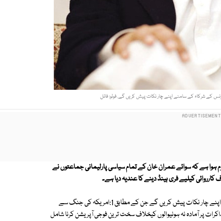
س کے شرکاء کے سامنے اپنے چار نکات پیش کریں گے. فوٹو: فائل
 ہوا ہے کہ سوائے عمران خان کے تمام سیاسی پارلیمانی جماعتوں نے
 کارروائی کیلیے فری ہینڈ دینے کا عندیہ دیا ہے۔
جبکہ تحریک انصاف کے چیئرمین عمران خان کانفرنس کے شرکاء کے سامنے اپنے چار نکات پیش کریں گے جن کے مطابق 1:امریکہ کی جنگ سے
پ کو نکالنا۔ 2 :طالبان سے مذاکرات کرنا۔ 3:مفاہمتی پالیسی اپنانا۔ 4 مذاکرات پر آمادہ نہ ہونیوالوں کیخلاف سخت ترین فوجی آپریشن کرنا شامل