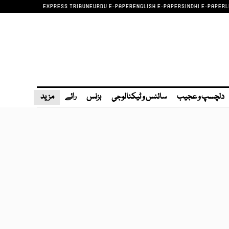
EXPRESS TRIBUNE
URDU E-PAPER
ENGLISH E-PAPER
SINDHI E-PAPER
L
دلچسپ و عجیب
سائنس و ٹیکنالوجی
بزنس
رائے
مزید