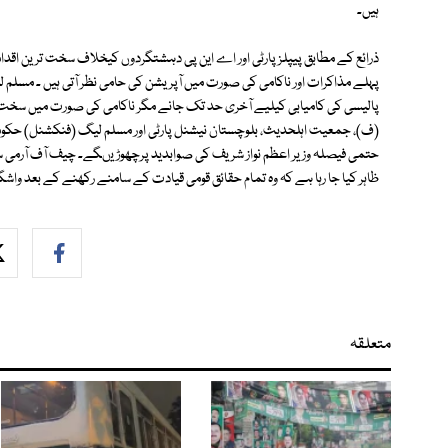
ہیں۔
ذرائع کے مطابق پیپلز پارٹی اور اے این پی دہشتگردوں کیخلاف سخت ترین اقد
پہلے مذاکرات اور ناکامی کی صورت میں آپریشن کی حامی نظر آتی ہیں ۔ مسل
پالیسی کی کامیابی کیلیے آخری حد تک جانے مگر ناکامی کی صورت میں سخت تر
(ف)، جمعیت اہلحدیث، بلوچستان نیشنل پارٹی اور مسلم لیگ (فنکشنل) حکومتی
حتمی فیصلہ وزیر اعظم نواز شریف کی صوابدید پرچھوڑیںگے۔ چیف آف آرمی سٹ
ظاہر کیا جا رہا ہے کہ وہ تمام حقائق قومی قیادت کے سامنے رکھنے کے بعد واش
متعلقہ