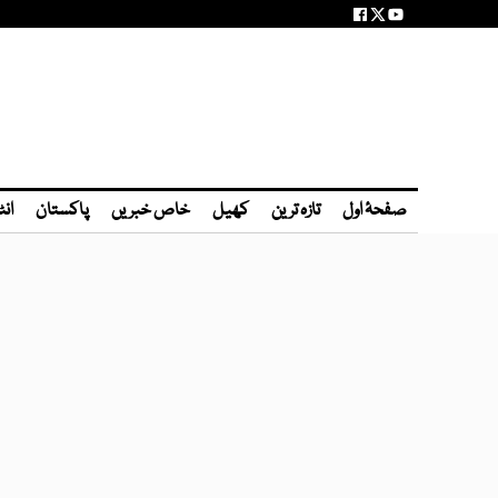
صفحۂ اول
تازہ ترین
کھیل
خاص خبریں
پاکستان
انٹ