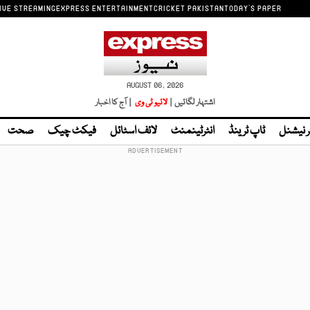
IVE STREAMING
EXPRESS ENTERTAINMENT
CRICKET PAKISTAN
TODAY'S PAPER
AUGUST 06, 2026
اشتہار لگائیں |
لائیو ٹی وی
| آج کا اخبار
ر نیشنل
ٹاپ ٹرینڈ
انٹرٹینمنٹ
لائف اسٹائل
فیکٹ چیک
صحت