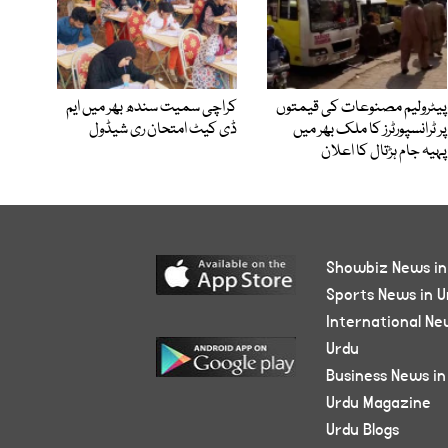
پیٹرولیم مصنوعات کی قیمتوں
کراچی سمیت سندھ بھر میں ایم
پر ٹرانسپورٹرز کا ملک بھر میں
ڈی کیٹ امتحان ری شیڈول
پہیہ جام ہڑتال کا اعلان
Showbiz News in
Sports News in U
International Ne
Urdu
Business News in
Urdu Magazine
Urdu Blogs