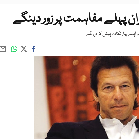
ن پہلے مفاہمت پر زور دینگے
 اپنے چار نکات پیش کریں گے