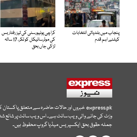
پنجاب میں بلدیاتی انتخابات
کراچی یونیورسٹی کی تیز رفتار بس
کیلئے اہم قدم
کی موٹرسائیکل کو ٹکر، 17 سالہ
لڑکی جاں بحق
express.pk
خبروں اور حالات حاضرہ سے متعلق پاکستان 
وزٹ کی جانے والی ویب سائٹ ہے۔ اس ویب سائٹ پر شائع شدہ
جملہ حقوق بحق ایکسپریس میڈیا گروپ محفوظ ہیں۔