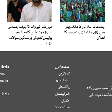
جماعت اسلامی کا ملک بھر
میر رضا کے والد کا چیف جسٹس
میں 510 مقامات پر دھرنوں کا
سے از خود نوٹس کا مطالبہ،
اعلان
پولیس تفتیش پر سنگین سوالات
اٹھا دیے
صفحۂ اول
 Urdu
تازہ ترین
rdu
غزہ لہو لہو
ws in
پاکستان
کی سب سے زیادہ
انٹر نیشنل
 Urdu
 تمام مواد کے
کھیل
انٹرٹینمنٹ