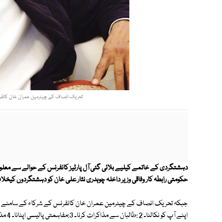
تحریک انصاف کے چیئرمین عمران خان کانفرن
دہشتگردی کے خاتمے کیلیے بلائی گئی آل پارٹیز کانفرنس کے حوالے سے معلوم
حکومتی رابطہ کار وفاقی وزیر داخلہ چوہدری نثار علی خان کو دہشتگردوں کیخلاف
اپنے آ