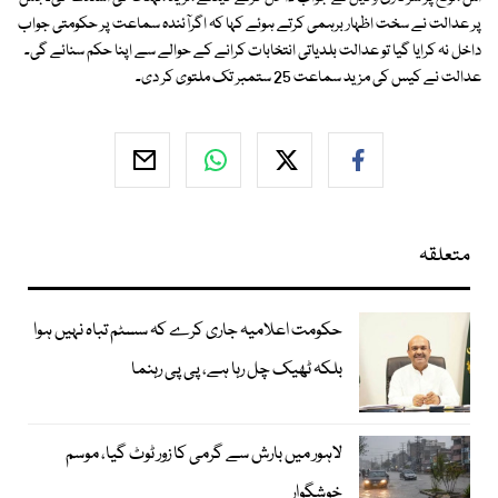
پر عدالت نے سخت اظہار برہمی كرتے ہوئے كہا كہ اگرآئندہ سماعت پر حكومتی جواب
داخل نہ كرایا گیا تو عدالت بلدیاتی انتخابات كرانے كے حوالے سے اپنا حكم سنائے گی۔
عدالت نے كیس كی مزید سماعت 25 ستمبر تك ملتوی كر دی۔
متعلقہ
حکومت اعلامیہ جاری کرے کہ سسٹم تباہ نہیں ہوا
بلکہ ٹھیک چل رہا ہے، پی پی رہنما
لاہور میں بارش سے گرمی کا زور ٹوٹ گیا، موسم
خوشگوار