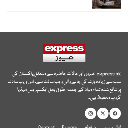
express.pk
خبروں اور حالات حاضرہ سے متعلق پاکستان کی
سب سے زیادہ وزٹ کی جانے والی ویب سائٹ ہے۔ اس ویب سائٹ
پر شائع شدہ تمام مواد کے جملہ حقوق بحق ایکسپریس میڈیا
گروپ محفوظ ہیں۔
ایکسپریس
ضابطہ
Privacy
Contact