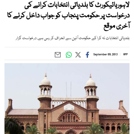
لاہورہائیكورٹ کا بلدیاتی انتخابات كرانے كی
درخواست پر حكومت پنجاب كو جواب داخل كرنے كا
آخری موقع
بلدیاتی انتخابات نہ كرا كے حكومت آئین سے انحراف كر رہی ہے، درخواست گزار
September 09, 2013
APP