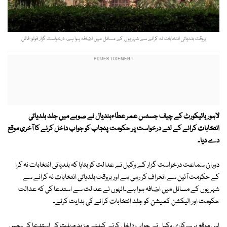
بروقت بلدیاتی انتخابات نہ كرانے سے شہریوں كے مسائل میں اضافہ ہوا ہے، درخواست گزار فوٹو: فائل
لاہور ہائیكورٹ كے چیف جسٹس عمر عطاءبندیال نے صوبے میں جلد بلدیاتی
انتخابات كرانے كے لئے درخواست پر حكومت پنجاب كو جواب داخل كرنے كا آخری موقع
دے دیا۔
دوران سماعت درخواست گزار كے وكیل نے عدالت كو بتایا كہ بلدیاتی انتخابات نہ كرا
كے حكومت آئین سے انحراف كر رہی ہے اور بروقت بلدیاتی انتخابات نہ كرانے سے
شہریوں كے مسائل میں اضافہ ہوا ہے۔انہوں نے عدالت سے استدعا كی كہ عدالت
حكومت اور الیكشن كمیشن كو جلد انتخابات كرانے كی ہدایت كرئے۔
اس موقع پر سركاری وكیل نے جواب داخل كرنے كیلئے مزید مہلت كی استدعا كی۔جس