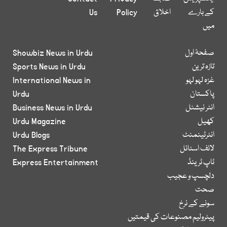
کے بارے
اخلاق
Policy
Us
میں
صفحۂ اول
Showbiz News in Urdu
تازہ ترین
Sports News in Urdu
غزہ لہو لہو
International News in
پاکستان
Urdu
انٹر نیشنل
Business News in Urdu
کھیل
Urdu Magazine
انٹرٹینمنٹ
Urdu Blogs
لائف اسٹائل
The Express Tribune
ٹاپ ٹرینڈ
Express Entertainment
دلچسپ و عجیب
صحت
سونے کے نرخ
پیٹرولیم مصنوعات کی قیمتیں