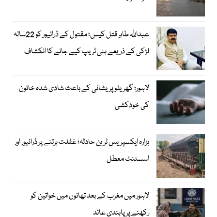
عبداللہ طاہر قتل کیس؛ مقتول کے ڈرائیور کو 22سالہ
لڑکی کے ذریعے ہنی ٹریپ کیے جانے کا انکشاف
لاہور؛ گھریلو پریشانی کے باعث شادی شدہ خاتون
کی خودکشی
ہزارہ ایکسپریس ٹرین حادثہ؛ غفلت برتنے پر ڈرائیور اور
اسسٹنٹ معطل
لاہور میں مغرب کے بعد تھانوں میں خواتین کو
رکھنے پر پابندی عائد