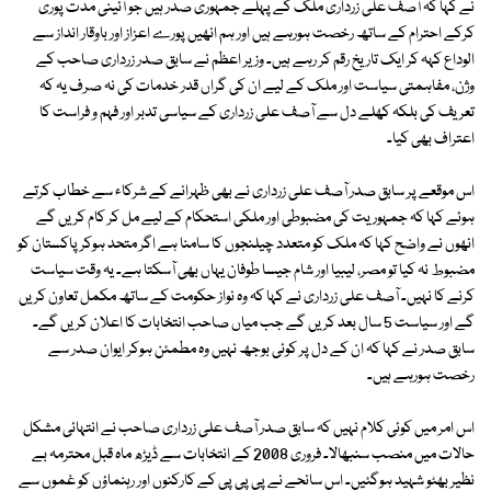
نے کہا کہ آصف علی زرداری ملک کے پہلے جمہوری صدر ہیں جو آئینی مدت پوری
کرکے احترام کے ساتھ رخصت ہورہے ہیں اور ہم انھیں پورے اعزاز اور باوقار انداز سے
الوداع کہہ کر ایک تاریخ رقم کر رہے ہیں۔ وزیر اعظم نے سابق صدر زرداری صاحب کے
وژن، مفاہمتی سیاست اور ملک کے لیے ان کی گراں قدر خدمات کی نہ صرف یہ کہ
تعریف کی بلکہ کھلے دل سے آصف علی زرداری کے سیاسی تدبر اور فہم و فراست کا
اعتراف بھی کیا۔
اس موقعے پر سابق صدر آصف علی زرداری نے بھی ظہرانے کے شرکاء سے خطاب کرتے
ہوئے کہا کہ جمہوریت کی مضبوطی اور ملکی استحکام کے لیے مل کر کام کریں گے
انھوں نے واضح کہا کہ ملک کو متعدد چیلنجوں کا سامنا ہے اگر متحد ہوکر پاکستان کو
مضبوط نہ کیا تو مصر، لیبیا اور شام جیسا طوفان یہاں بھی آسکتا ہے۔ یہ وقت سیاست
کرنے کا نہیں۔ آصف علی زرداری نے کہا کہ وہ نواز حکومت کے ساتھ مکمل تعاون کریں
گے اور سیاست 5 سال بعد کریں گے جب میاں صاحب انتخابات کا اعلان کریں گے۔
سابق صدر نے کہا کہ ان کے دل پر کوئی بوجھ نہیں وہ مطمئن ہوکر ایوان صدر سے
رخصت ہورہے ہیں۔
اس امر میں کوئی کلام نہیں کہ سابق صدر آصف علی زرداری صاحب نے انتہائی مشکل
حالات میں منصب سنبھالا۔ فروری 2008 کے انتخابات سے ڈیڑھ ماہ قبل محترمہ بے
نظیر بھٹو شہید ہوگئیں۔ اس سانحے نے پی پی پی کے کارکنوں اور رہنماؤں کو غموں سے