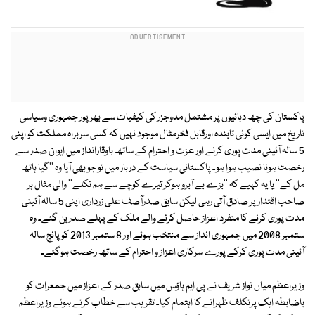
پاکستان کی چھ دہائیوں پر مشتمل مدوجزر کی کیفیات سے بھرپور جمہوری وسیاسی
تاریخ میں ایسی کوئی تابندہ اورقابل فخرمثال موجود نہیں کہ کسی سربراہ مملکت کو اپنی
5 سالہ آئینی مدت پوری کرنے اور عزت و احترام کے ساتھ باوقارانداز میں ایوان صدر سے
رخصت ہونا نصیب ہوا ہو۔ پاکستانی سیاست کے دربار میں تو جو بھی آیا وہ ''گیا ہاتھ
مل کے'' یا یہ کہیے کہ ''بڑے بے آبرو ہوکر تیرے کوچے سے ہم نکلے'' والی مثال ہر
صاحب اقتدار پر صادق آتی رہی لیکن سابق صدرآصف علی زرداری اپنی 5 سالہ آئینی
مدت پوری کرنے کا منفرد اعزاز حاصل کرنے والے ملک کے پہلے صدر بن گئے۔ وہ
ستمبر 2008 میں جمہوری انداز سے منتخب ہوئے اور 8 ستمبر 2013 کو پانچ سالہ
آئینی مدت پوری کرکے پورے سرکاری اعزاز و احترام کے ساتھ رخصت ہوگئے۔
وزیراعظم میاں نواز شریف نے پی ایم ہاؤس میں سابق صدر کے اعزاز میں جمعرات کو
باضابطہ ایک پرتکلف ظہرانے کا اہتمام کیا۔ تقریب سے خطاب کرتے ہوئے وزیراعظم