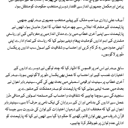
پرامن اور مکمل جمہوری انداز سے اقتدار دوسری منتخب حکومت کو منتقل ہوا۔
آصف علی زرداری صاحب ملک کے پہلے منتخب جمہوری صدر تھے جنھیں
پارلیمنٹ کے مشترکہ اجلاس سے چھ مرتبہ خطاب کا اعزاز حاصل ہوا۔ انھوں نے
پارلیمنٹ سے اپنے آخری خطاب میں بڑے مدلل انداز میں پر مغز باتیں کیں اور ریاستی
مشنری کے اہم اداروں کو مثبت پیغام دیتے ہوئے کہا کہ ریاست کے تمام ادارے اپنی
آئینی حدود میں رہ کر کام کریں اور احتساب و شفافیت کے اصول سب اداروں پر یکساں
طور پر لاگو ہوں۔
سابق صدر نے اس امر پر افسوس کا اظہار کیا کہ چند لوگوں نے دوسرے اداروں کے
اختیارات غصب کیے اور احتساب کا عمل بھی یکساں طور پر لاگو نہیں ہورہا۔ صدر کے
آخری خطاب پر سینیٹ اور قومی اسمبلی میں بحث بھی کی گئی۔ سینیٹر بابر اعوان نے
بحث میں حصہ لیتے ہوئے کہا کہ پارلیمنٹ کو صدر مملکت کے مشورے پر
سنجیدگی سے سوچنا چاہیے کہ شفافیت و احتساب کے مسلمہ اصولوں کے منافی طرز
عمل سے اداروں کی بدنامی اور ان کے سربراہان کی نیک نامی پر حرف آتا ہے۔ سینیٹر بابر
اعوان نے کہا کہ مختلف اداروں کے درمیان اختیارات کے توازن کی ضرورت ہے جیساکہ
قرآن شریف میں بھی توازن قائم رکھنے کا حکم دیا گیا ہے انھوں نے کہا کہ پارلیمنٹ کو
ادارتی عدم توازن پر غوروفکر کرنا چاہیے۔