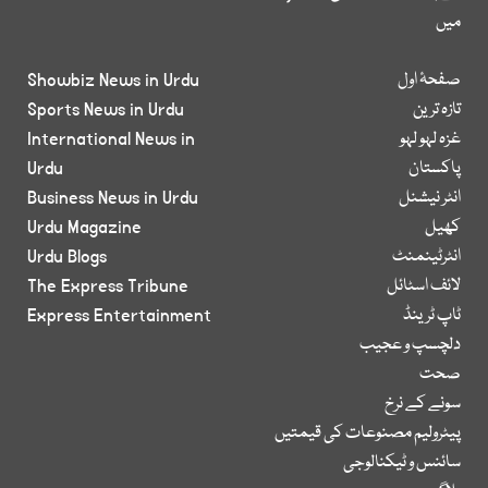
میں
صفحۂ اول
Showbiz News in Urdu
تازہ ترین
Sports News in Urdu
غزہ لہو لہو
International News in
پاکستان
Urdu
انٹر نیشنل
Business News in Urdu
کھیل
Urdu Magazine
انٹرٹینمنٹ
Urdu Blogs
لائف اسٹائل
The Express Tribune
ٹاپ ٹرینڈ
Express Entertainment
دلچسپ و عجیب
صحت
سونے کے نرخ
پیٹرولیم مصنوعات کی قیمتیں
سائنس و ٹیکنالوجی