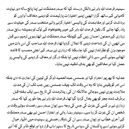
سینیٹر فرحت اللہ بابر نے بالکل درست کہا کہ صدر مملکت نے اپنا پانچ سالہ دور نہایت
کامیابی کے ساتھ گزارا انھیں اپنے اختیارات پارلیمنٹ کو دینے، مخالف آوازوں کو
برداشت کرنے اور مفاہمت کی پالیسی اختیار کرنے والے منتخب صدر کی حیثیت سے
یاد رکھا جائے گا۔ بقول فرحت اللہ بابر کے خیبرپختونخواہ کے لوگ تو ہمیشہ سابق صدر
زرداری کے ممنون احسان رہیں گے کیونکہ صدر مملکت نے اٹھارہویں ترمیم سے قبل
ہی انھیں ان کی شناخت دینے کا اعلان کردیا تھا۔ فرحت اللہ صاحب کی اس بات میں
موجود وزن کو نظرانداز نہیں کیا جاسکتا کہ زرداری نے صدر کے اعلیٰ منصب کا فائدہ
اٹھاتے ہوئے کسی سے ذاتی انتقام نہیں لیا بلکہ درگزر اور معاف کر دینے کی پالیسی پر
عمل کیا اور مخالفین کو بھی ہدف تنقید نہیں بنایا۔
عدلیہ کا بھرپور احترام کیا اور جسٹس عبدالحمید ڈوگر کی توہین کی اجازت نہ دی بلکہ
اس امر کو یقینی بنایا کہ وہ اس وقت تک چیف جسٹس رہیں جب تک ان کی مدت
ملازمت پوری نہیں ہوجاتی حالانکہ ان کی ریٹائرمنٹ کی تاریخ سے ایک ہفتہ قبل
برطرف شدہ ججز کو بھی بحال کردیا گیا تھا۔ فرحت اللہ بابر نے بجا طور پر کہا کہ صدر
زرداری نے ہر کسی کی عزت کی جس کی وجہ سے ایوان صدر سے رخصت ہوتے وقت ہر
شخص ان کی عزت کر رہا ہے۔ سینیٹر رضا ربانی اور اعتزاز احسن نے بھی صدر مملکت
کے آخری خطاب اور ایوان صدر سے ان کی باوقار رخصتی پر سینیٹ میں اظہار خیال
کرتے ہوئے اسے پاکستان کی سیاسی تاریخ کا سنہرا باب قرار دیا اور توقع ظاہر کی کہ آنے