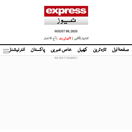
AUGUST 08, 2026
اشتہار لگائیں |
لائیو ٹی وی
| آج کا اخبار
صفحۂ اول
تازہ ترین
کھیل
خاص خبریں
پاکستان
انٹر نیشنل
ٹا