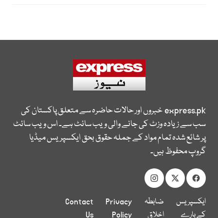
express.pk
خبروں اور حالات حاضرہ سے متعلق پاکستان کی
سب سے زیادہ وزٹ کی جانے والی ویب سائٹ ہے۔ اس ویب سائٹ
پر شائع شدہ تمام مواد کے جملہ حقوق بحق ایکسپریس میڈیا
گروپ محفوظ ہیں۔
ایکسپریس
ضابطہ
Privacy
Contact
کے بارے
اخلاق
Policy
Us