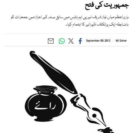
جمہوریت کی فتح
وزیراعظم میاں نواز شریف نے پی ایم ہاؤس میں سابق صدر کے اعزاز میں جمعرات کو
باضابطہ ایک پرتکلف ظہرانے کا اہتمام کیا۔
September 09, 2013
MJ Gohar