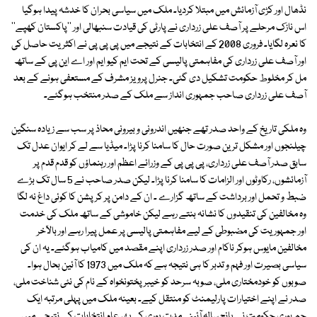
نڈھال اور کڑی آزمائش میں مبتلا کردیا۔ ملک میں سیاسی بحران کا خدشہ پیدا ہوگیا
اس نازک مرحلے پر آصف علی زرداری نے پارٹی کی قیادت سنبھالی اور ''پاکستان کھپے''
کا نعرہ لگایا۔ فروری 2008 کے انتخابات کے نتیجے میں پی پی پی نے اکثریت حاصل کی
اور آصف علی زرداری کی مفاہمتی پالیسی کے تحت ایم کیو ایم اور اے این پی کے ساتھ
مل کر مخلوط حکومت تشکیل دی گئی۔ جنرل پرویز مشرف کے مستعفی ہونے کے بعد
آصف علی زرداری صاحب جمہوری انداز سے ملک کے صدر منتخب ہوگئے۔
وہ ملکی تاریخ کے واحد صدر تھے جنھیں اندرونی و بیرونی محاذ پر سب سے زیادہ سنگین
چیلنجوں اور مشکل ترین صورت حال کا سامنا کرنا پڑا۔ میڈیا سے لے کر ایوان عدل تک
سابق صدر آصف علی زرداری، پی پی پی کے وزرائے اعظم اور رہنماؤں کو قدم قدم پر
آزمائشوں، رکاوٹوں اور الزامات کا سامنا کرنا پڑا۔ لیکن صدر صاحب نے 5 سال تک بڑے
ضبط و تحمل اور برداشت کے ساتھ گزارے ۔ ان کے دامن پر کرپشن کا کوئی داغ نہ لگا
وہ مخالفین کی تنقیدوں کا نشانہ بنتے رہے لیکن خاموشی کے ساتھ ملک کی خدمت
اور جمہوریت کی مضبوطی کے لیے مفاہمتی پالیسی پر عمل پیرا رہے اور بالآخر
مخالفین مایوس ہوکر ناکام اور صدر زرداری اپنے مقصد میں کامیاب ہوگئے۔ یہ ان کی
سیاسی بصیرت اور فہم و تدبر کا ہی نتیجہ ہے کہ ملک میں 1973 کا آئین بحال ہوا۔
صوبوں کو خودمختاری ملی، صوبہ سرحد کو خیبر پختونخواہ کے نام کی نئی شناخت ملی،
صدر نے اپنے اختیارات پارلیمنٹ کو منتقل کیے۔ بعینہ ملک میں پہلی مرتبہ ایک
جمہوری حکومت نے پانچ سالہ آئینی مدت پوری کی پھر عام انتخابات کے نتیجے میں