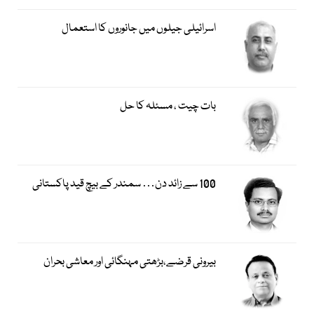
اسرائیلی جیلوں میں جانوروں کا استعمال
بات چیت ، مسئلہ کا حل
100 سے زائد دن… سمندر کے بیچ قید پاکستانی
بیرونی قرضے،بڑھتی مہنگائی اور معاشی بحران