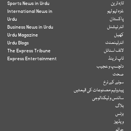
تازہ ترین
Sports News in Urdu
غزہ لہو لہو
International News in
پاکستان
Urdu
انٹر نیشنل
Business News in Urdu
کھیل
Urdu Magazine
انٹرٹینمنٹ
Urdu Blogs
لائف اسٹائل
The Express Tribune
ٹاپ ٹرینڈ
Express Entertainment
دلچسپ و عجیب
صحت
سونے کے نرخ
پیٹرولیم مصنوعات کی قیمتیں
سائنس و ٹیکنالوجی
بلاگ
بزنس
ویڈیوز
جرائم