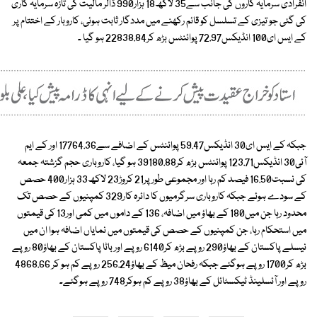
انفرادی سرمایہ کاروں کی جانب سے35 لاکھ18 ہزار990 ڈالر مالیت کی تازہ سرمایہ کاری
کی گئی جو تیزی کے تسلسل کو قائم رکھنے میں مددگار ثابت ہوئی، کاروبار کے اختتام پر
کے ایس ای100 انڈیکس72.97 پوائنٹس بڑھ کر22838.84 ہو گیا ۔
جبکہ کے ایس ای30 انڈیکس59.47 پوائنٹس کے اضافے سے17764.36 اور کے ایم
آئی30 انڈیکس123.71 پوائنٹس بڑھ کر39180.88 ہو گیا، کاروباری حجم گزشتہ جمعہ
کی نسبت16.50 فیصد کم رہا اور مجموعی طور پر21 کروڑ23 لاکھ33 ہزار400 حصص
کے سودے ہوئے جبکہ کاروباری سرگرمیوں کا دائرہ کار329 کمپنیوں کے حصص تک
محدود رہا جن میں180 کے بھاؤ میں اضافہ، 136 کے داموں میں کمی اور13 کی قیمتوں
میں استحکام رہا، جن کمپنیوں کے حصص کی قیمتوں میں نمایاں اضافہ ہوا ان میں
نیسلے پاکستان کے بھاؤ290 روپے بڑھ کر6140 روپے اور باٹا پاکستان کے بھاؤ80 روپے
بڑھ کر1700 روپے ہوگئے جبکہ رفحان میظ کے بھاؤ256.24 روپے کم ہو کر 4868.66
روپے اور آئسلینڈ ٹیکسٹائل کے بھاؤ38 روپے کم ہوکر748 روپے ہوگئے۔