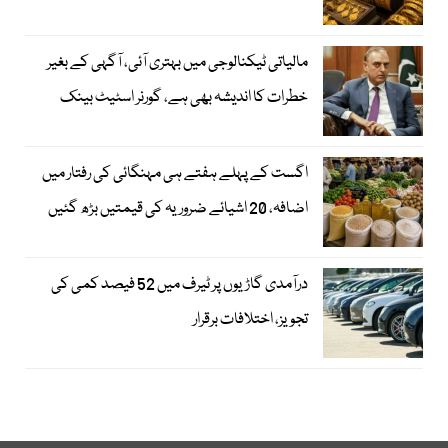
مالیاتی ٹیکنالوجی میں بہتری آئی، آگہی کے بغیر
خطرات کا اندیشہ بھی ہے، گورنر اسٹیٹ بینک
اگست کے پہلے ہفتے ہی مہنگائی کی رفتار میں
اضافہ، 20 اشیائے ضروریہ کی قیمتیں بڑھ گئیں
درآمدی گاڑیوں پر ٹیرف میں 52 فیصد کمی کی
تجویز، اختلافات برقرار