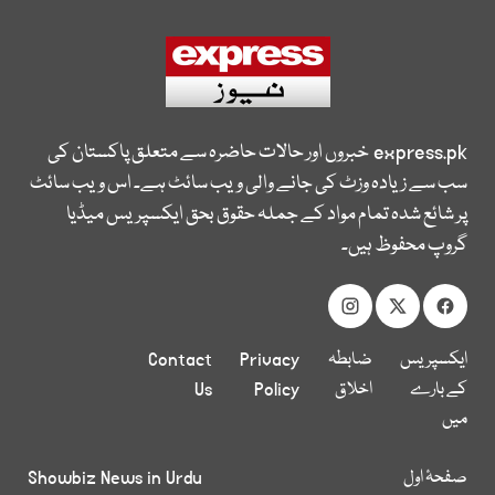
express.pk
خبروں اور حالات حاضرہ سے متعلق پاکستان کی
سب سے زیادہ وزٹ کی جانے والی ویب سائٹ ہے۔ اس ویب سائٹ
پر شائع شدہ تمام مواد کے جملہ حقوق بحق ایکسپریس میڈیا
گروپ محفوظ ہیں۔
ایکسپریس
ضابطہ
Privacy
Contact
کے بارے
اخلاق
Policy
Us
میں
صفحۂ اول
Showbiz News in Urdu