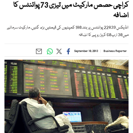
کراچی حصص مارکیٹ میں تیزی 73 پوائنٹس کا
اضافہ
انڈیکس 22839 پوائنٹس پر بند،180 کمپنیوں کی قیمتیں بڑھ گئیں، مارکیٹ سرمائے
میں30 ارب60 کروڑ روپے کا اضافہ
September 10, 2013
Business Reporter