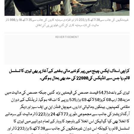
غیرملکیوں کی جانب سے38 لاکھ5 ہزار233 ڈالر اور انفرادی سرمایہ کاروں کی جانب سے35 لاکھ18 ہزار990 ڈالر
مالیت کی تازہ سرمایہ کاری کی گئی۔ فوٹو: پی پی آئی/فائل
کراچی اسٹاک ایکس چینج میں پیر کو نئے مالی ہفتے کے آغاز پر بھی تیزی کا تسلسل
قائم رہا جس سے انڈیکس کی22800 کی حد بھی بحال ہوگئی۔
تیزی کے باعث54.71 فیصد حصص کی قیمتیں بڑھ گئیں جبکہ حصص کی مالیت میں
مزید30 ارب60 کروڑ50 لاکھ69 ہزار535 روپے کا اضافہ ہوگیا، ٹریڈنگ کے دوران
مقامی کمپنیوں، بینکوں ومالیاتی اداروں، میوچل فنڈز، این بی ایف سیز اور دیگر
آرگنائزیشنز کی جانب سے مجموعی طور پر 73 لاکھ24 ہزار223 ڈالر مالیت کے سرمائے
کا انخلا بھی کیا گیالیکن اس انخلا کے باوجود کاروبار کے تمام دورانیے میں تیزی کا
تسلسل قائم رہا کیونکہ اس دوران غیرملکیوں کی جانب سے38 لاکھ5 ہزار233 ڈالر اور