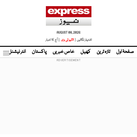
AUGUST 08, 2026
اشتہار لگائیں |
لائیو ٹی وی
| آج کا اخبار
صفحۂ اول
تازہ ترین
کھیل
خاص خبریں
پاکستان
انٹر نیشنل
ٹا