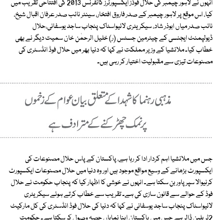
انہوں نے لاہور چیمبر کی حلال فوڈز ایکسپورٹرز کانفرنس 2013 کی افتتاحی تقریب میں
کیا، اس موقع پر لاہور چیمبر کے صدر فاروق افتخار، سینئر نائب صدر عرفان اقبال شیخ،
نائب صدر میاں ابوذر شاد، سیکریٹری لائیواسٹاک پنجاب ساجد یوسفانی،حلال
ڈیولپمنٹ ایجنسی کے چیئرمین جسٹس (ر) خلیل الرحمٰن خان سمیت دیگر نے بھی
خطاب کیا۔ ملائشیا کے وزیر مملکت نے کہا کہ دنیا بھر میں حلال فوڈ انڈسٹری کی
مصنوعات تیزی سے مقبولیت اختیار کر رہی ہیں۔
جس میں ملائشیا اہم کردار ادا کر رہا ہے، پاکستان کے پاس حلال مصنوعات کی
ایکسپورٹ بڑھانے کے وسیع مواقع موجود ہیں اور وہ دنیا میں حلال مصنوعات ایکسپورٹ
کرنیوالا سپر پاور بن سکتا ہے۔ انہوں نے خوشی کا اظہار کیا کہ پنجاب حکومت نے حلال
فوڈ کے حوالے سے قانون سازی کی ہے۔ تقریب سے خطاب کرتے ہوئے سیکریٹری
لائیواسٹاک پنجاب ساجد یوسفانی نے کہا کہ دنیا کی حلال فوڈ انڈسٹری کی کل مارکیٹ
2ٹریلین ڈالر ہے جس میں پاکستان اپنا نمایاں حصہ وصول کر سکتا ہے۔ حکومت