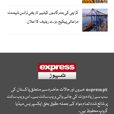
کراچی کی بندرگاہوں کیلیے تاریخی ٹرانس شپمنٹ
مراعاتی پیکیج، بڑے ریلیف کا اعلان
express.pk
خبروں اور حالات حاضرہ سے متعلق پاکستان کی
سب سے زیادہ وزٹ کی جانے والی ویب سائٹ ہے۔ اس ویب سائٹ
پر شائع شدہ تمام مواد کے جملہ حقوق بحق ایکسپریس میڈیا
گروپ محفوظ ہیں۔