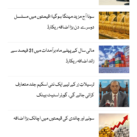
سونا آج مزید مہنگا ہوگیا؛ قیمتوں میں مسلسل
دوسرے دن بڑا اضافہ ریکارڈ
مالی سال کے پہلے ماہ برآمدات میں 31 فیصد سے
زائد اضافہ ریکارڈ
ترسیلاتِ زر کے لیے ایک نئی اسکیم جلد متعارف
کرائی جائے گی، گورنر اسٹیٹ بینک
سونے اور چاندی کی قیمتوں میں اچانک بڑا اضافہ