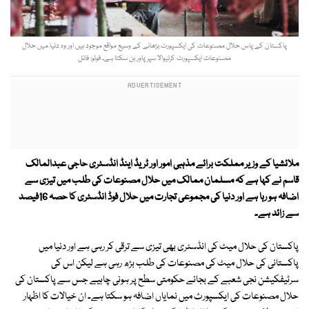
پاکستان کے پاس حلال مصنوعات کی ایکسپورٹ بڑھانے کے وسیع مواقع موجود ہیں اور وہ دنیا میں حلال
مصنوعات ایکسپورٹ کرنیوالا سپر پاور بن سکتا ہے۔ فوٹو: فائل
ملائشیا کے وزیر مملکت برائے مذہبی امور اور ٹریڈ اینڈ انڈسٹری حاجی عبدالمالک
قاسم نے کہا ہے کہ مسلمان ممالک میں حلال مصنوعات کی طلب میں تیزی سے
اضافہ ہو رہا ہے اور دنیا کی مجموعی تجارت میں حلال فوڈ انڈسٹری کا حصہ 16فیصد
سے زائد ہے۔
پاکستان کی حلال میٹ کی انڈسٹری بھی تیزی سے ترقی کر رہی ہے اور دنیا میں
پاکستانی کی حلال میٹ کی مصنوعات کی طلب بڑھ رہی ہے لیکن اس کی
سرٹیفکیشن نجی شعبے کے بجائے حکومتی سطح پر ہونی چاہیے جس سے پاکستان کی
حلال مصنوعات کی ایکسپورٹ میں نمایاں اضافہ ہو سکتا ہے۔ ان خیالات کا اظہار