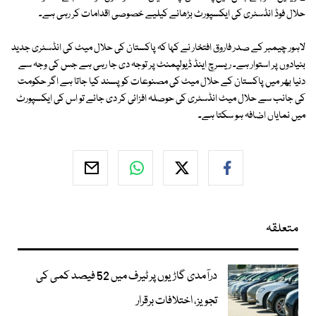
حلال فوڈ انڈسٹری کی ایکسپورٹ بڑھانے کیلیے خصوصی اقدامات کر رہی ہے۔
لاہور چیمبر کے صدر فاروق افتخار نے کہا کہ پاکستان کی حلال میٹ کی انڈسٹری جدید
بنیادوں پر استوار ہے۔ ریسرچ اینڈ ڈیولپمنٹ پر توجہ دی جا رہی ہے جس کی وجہ سے
دنیا بھر میں پاکستان کے حلال میٹ کی مصنوعات کو پسند کیا جاتا ہے اگر حکومت
کی جانب سے حلال میٹ انڈسٹری کی حوصلہ افزائی کر دی جائے تو اس کی ایکسپورٹ
میں نمایاں اضافہ ہو سکتا ہے۔
متعلقہ
درآمدی گاڑیوں پر ٹیرف میں 52 فیصد کمی کی
تجویز، اختلافات برقرار