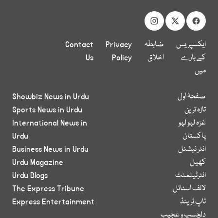
ایکسپریس
ضابطہ
Privacy
Contact
کے بارے
اخلاق
Policy
Us
میں
صفحۂ اول
Showbiz News in Urdu
تازہ ترین
Sports News in Urdu
غزہ لہو لہو
International News in
پاکستان
Urdu
انٹر نیشنل
Business News in Urdu
کھیل
Urdu Magazine
انٹرٹینمنٹ
Urdu Blogs
لائف اسٹائل
The Express Tribune
ٹاپ ٹرینڈ
Express Entertainment
دلچسپ و عجیب