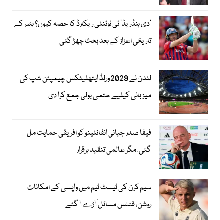
’دی ہنڈریڈ‘ ٹی ٹوئنٹی ریکارڈ کا حصہ کیوں؟ بٹلر کے
تاریخی اعزاز کے بعد بحث چھڑ گئی
لندن نے 2029 ورلڈ ایتھلیٹکس چیمپئن شپ کی
میزبانی کیلیے حتمی بولی جمع کرا دی
فیفا صدر جیانی انفانٹینو کو افریقی حمایت مل
گئی، مگر عالمی تنقید برقرار
سیم کرن کی ٹیسٹ ٹیم میں واپسی کے امکانات
روشن، فٹنس مسائل آڑے آ گئے