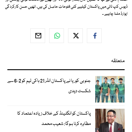
ڈیوس کپ ٹائی میں پاکستان کیلیے کئی فتوحات حاصل کی ہیں، انھیں حسن کارکردگی
ایوارڈ ملنا چاہیے ۔
متعلقہ
جنوبی کوریا نے پاکستان انڈر 21 ہاکی ٹیم کو 2-6 سے
شکست دیدی
پاکستان کو انگلینڈ کے خلاف زیادہ اعتماد کا
مظاہرہ کرنا ہوگا: شعیب محمد