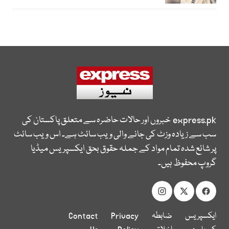
express.pk
خبروں اور حالات حاضرہ سے متعلق پاکستان کی
سب سے زیادہ وزٹ کی جانے والی ویب سائٹ ہے۔ اس ویب سائٹ
پر شائع شدہ تمام مواد کے جملہ حقوق بحق ایکسپریس میڈیا
گروپ محفوظ ہیں۔
ایکسپریس
ضابطہ
Privacy
Contact