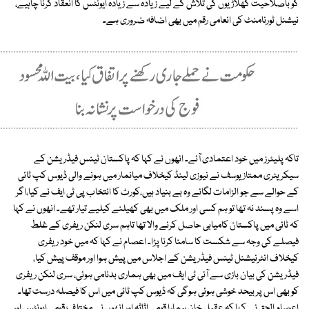
کو باصلاحیت کھلاڑیوں کی تلاش کے لیے زیادہ سے زیادہ ایونٹس کا انعقاد کرنا چاہیے،
نیشنل ٹورنامنٹ کی انعامی رقم میں بھی اضافہ ضروری ہے۔
تاکہ پلیئرز میں خود اعتمادی آئے۔ انھوں نے کہا کہ پاکستان ٹینس فیڈریشن کے
سیکریٹری ممتاز یوسف نے نیوزی لینڈ کیخلاف میانمار میں ہونے والی ڈیوس کپ ٹائی
کے حوالے سے جو الزامات لگائے وہ بے بنیاد ہیں،کورٹ کا انتخاب پی ٹی ایف نے کیا،اگر
اسے وہ پسند نہ تھا تو ہم کسی اور ملک میں بھی کھیلنے کیلیے تیار تھے۔ انھوں نے کہا
کہ ٹائی میں پاکستان کامیابی حاصل کرنے والا تھا تاہم سری لنکن ریفری کے غلط
فیصلے کی وجہ سے شکست کا سامنا کرنا پڑا۔ اعصام نے کہا کہ میں خود ریفری
کیخلاف انٹرنیشنل ٹینس فیڈریشن کے اجلاس میں پیش ہوا اور موقف پیش کیا،
فیڈریشن کی بیان بازی سے آئی ٹی ایف میں بھی ہماری بدنامی ہوئی، سری لنکن ریفری
کو بھی اس پر بیحد خوشی ہوئی ہوگی کہ ڈیوس کپ ٹائی میں اس کا فیصلہ درست تھا۔
اعصام الحق نے کہا کہ عقیل خان ہمارا قومی اثاثہ اور انھوں نے مختلف قومی ایونٹس اور