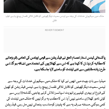
ملک میں سیکیورٹی خدشات کی وجہ سے ٹینس سمیت دیگرکھیلوں کو ناقابل تلافی نقصان پہنچ رہا ہے. فوٹو :
فائل
پاکستانی ٹینس اسٹار اعصام الحق نے فیڈریشن سے قومی ایونٹس کی انعامی رقم بڑھانے
کا مطالبہ کر دیا، ان کا کہنا ہے کہ اس سے کھلاڑیوں کے اعتماد میں اضافہ ہو گا، اسی
طرح زیادہ مقابلوں سے نئے ٹیلنٹ کو سامنے لایا جاسکتا ہے۔
میڈیا سے بات چیت میں انھوں نے کہا کہ ملک میں سیکیورٹی خدشات کی وجہ سے
ٹینس سمیت دیگرکھیلوں کو ناقابل تلافی نقصان پہنچ رہا ہے، ٹینس فیڈریشن کو کھیل
کے فروغ اور بہتری کیلیے پرائیویٹ اسپانسرز تلاش کرنے چاہئیں،گذشتہ11 برس سے
کوئی نامور کھلاڑی سامنے نہیں آیا، اس کا مطلب یہ ہرگز نہیں کہ ملک میں ٹیلنٹ کی
کمی ہوگئی، مسئلہ صرف یہ ہے کہ پلیئرز کو مناسب رہنمائی نہیں مل رہی، فیڈریشن