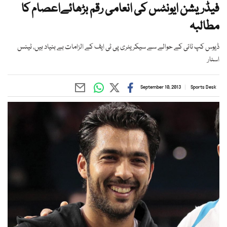
فیڈریشن ایونٹس کی انعامی رقم بڑھائےاعصام کا
مطالبہ
ڈیوس کپ ٹائی کے حوالے سے سیکریٹری پی ٹی ایف کے الزامات بے بنیاد ہیں، ٹینس
اسٹار
September 10, 2013
Sports Desk