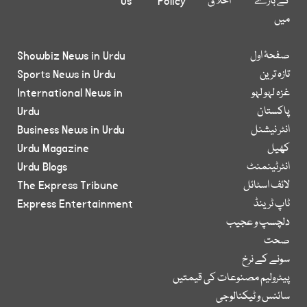
کے بارے
اخلاق
Policy
Us
میں
صفحۂ اول
Showbiz News in Urdu
تازہ ترین
Sports News in Urdu
غزہ لہو لہو
International News in
پاکستان
Urdu
انٹر نیشنل
Business News in Urdu
کھیل
Urdu Magazine
انٹرٹینمنٹ
Urdu Blogs
لائف اسٹائل
The Express Tribune
ٹاپ ٹرینڈ
Express Entertainment
دلچسپ و عجیب
صحت
سونے کے نرخ
پیٹرولیم مصنوعات کی قیمتیں
سائنس و ٹیکنالوجی