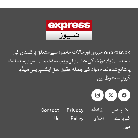
express.pk
خبروں اور حالات حاضرہ سے متعلق پاکستان کی
سب سے زیادہ وزٹ کی جانے والی ویب سائٹ ہے۔ اس ویب سائٹ
پر شائع شدہ تمام مواد کے جملہ حقوق بحق ایکسپریس میڈیا
گروپ محفوظ ہیں۔
ایکسپریس
ضابطہ
Privacy
Contact
کے بارے
اخلاق
Policy
Us
میں