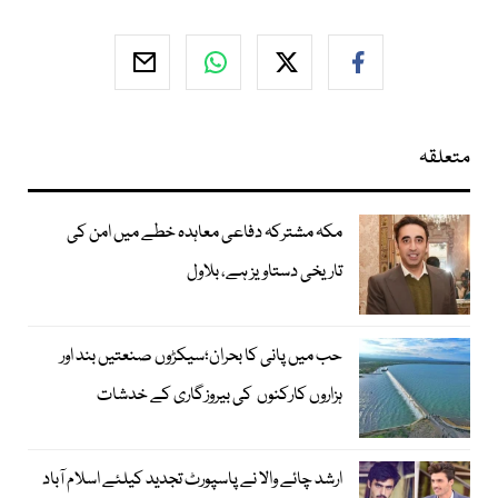
متعلقہ
مکہ مشترکہ دفاعی معاہدہ خطے میں امن کی
تاریخی دستاویز ہے، بلاول
حب میں پانی کا بحران؛سیکڑوں صنعتیں بند اور
ہزاروں کارکنوں کی بیروزگاری کے خدشات
ارشد چائے والا نے پاسپورٹ تجدید کیلئے اسلام آباد