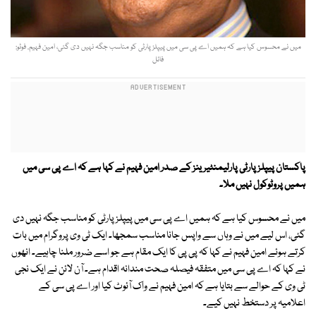
میں نے محسوس کیا ہے کہ ہمیں اے پی سی میں پیپلز پارٹی کو مناسب جگہ نہیں دی گئی، امین فہیم. فوٹو:
فائل
پاکستان پیپلزپارٹی پارلیمنٹیرینز کے صدر امین فہیم نے کہا ہے کہ اے پی سی میں
ہمیں پروٹوکول نہیں ملا۔
میں نے محسوس کیا ہے کہ ہمیں اے پی سی میں پیپلز پارٹی کو مناسب جگہ نہیں دی
گئی، اس لیے میں نے وہاں سے واپس جانا مناسب سمجھا۔ ایک ٹی وی پروگرام میں بات
کرتے ہوئے امین فہیم نے کہا کہ پی پی کا ایک مقام ہے جو اسے ضرور ملنا چاہیے۔ انھوں
نے کہا کہ اے پی سی میں متفقہ فیصلہ صحت مندانہ اقدام ہے۔ آن لائن نے ایک نجی
ٹی وی کے حوالے سے بتایا ہے کہ امین فہیم نے واک آئوٹ کیا اور اے پی سی کے
اعلامیہ پر دستخط نہیں کیے۔