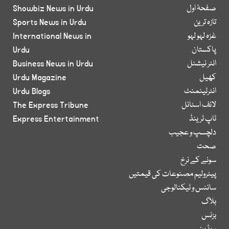
صفحۂ اول
Showbiz News in Urdu
تازہ ترین
Sports News in Urdu
غزہ لہو لہو
International News in
پاکستان
Urdu
انٹر نیشنل
Business News in Urdu
کھیل
Urdu Magazine
انٹرٹینمنٹ
Urdu Blogs
لائف اسٹائل
The Express Tribune
ٹاپ ٹرینڈ
Express Entertainment
دلچسپ و عجیب
صحت
سونے کے نرخ
پیٹرولیم مصنوعات کی قیمتیں
سائنس و ٹیکنالوجی
بلاگ
بزنس