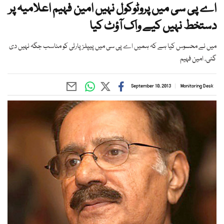
اے پی سی میں پروٹوکول نہیں امین فہیم اعلامیہ پر
دستخط نہیں کیے واک آؤٹ کیا
میں نے محسوس کیا ہے کہ ہمیں اے پی سی میں پیپلز پارٹی کو مناسب جگہ نہیں دی
گئی، امین فہیم
September 10, 2013
Monitoring Desk