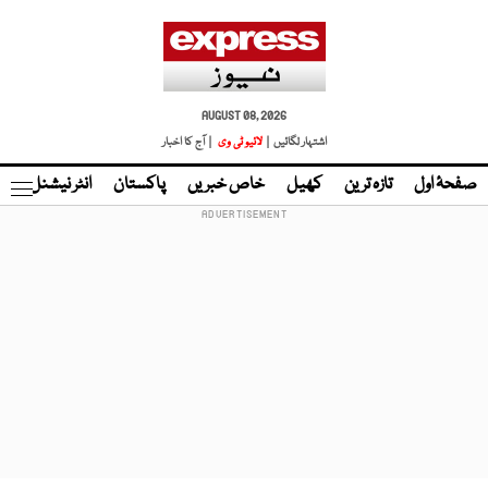
AUGUST 08, 2026
اشتہار لگائیں |
لائیو ٹی وی
| آج کا اخبار
صفحۂ اول
تازہ ترین
کھیل
خاص خبریں
پاکستان
انٹر نیشنل
ٹا