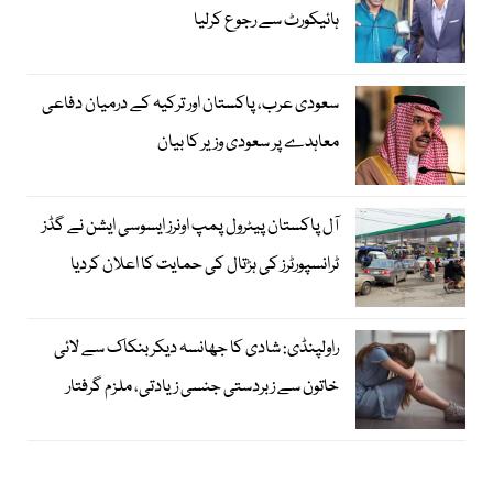
ہائیکورٹ سے رجوع کرلیا
سعودی عرب، پاکستان اور ترکیہ کے درمیان دفاعی
معاہدے پر سعودی وزیر کا بیان
آل پاکستان پیٹرول پمپ اونرز ایسوسی ایشن نے گڈز
ٹرانسپورٹرز کی ہڑتال کی حمایت کا اعلان کردیا
راولپنڈی: شادی کا جھانسہ دیکر بنکاک سے لائی
خاتون سے زبردستی جنسی زیادتی، ملزم گرفتار