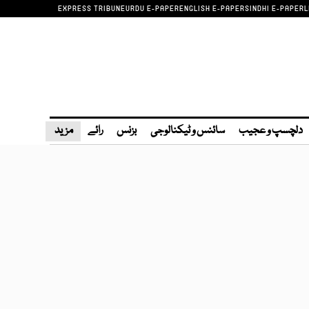
EXPRESS TRIBUNE
URDU E-PAPER
ENGLISH E-PAPER
SINDHI E-PAPER
L
دلچسپ و عجیب
سائنس و ٹیکنالوجی
بزنس
رائے
مزید