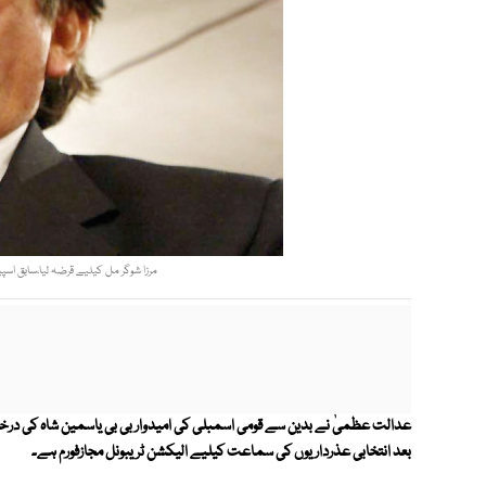
مرزا شوگر مل کیلیے قرضہ لیا،سابق اسپیکر قومی اسمبلی28کروڑ کی نادہ
عدالت عظمیٰ نے بدین سے قومی اسمبلی کی امیدوار بی بی یاسمین شاہ کی درخ
بعد انتخابی عذرداریوں کی سماعت کیلیے الیکشن ٹریبونل مجازفورم ہے۔