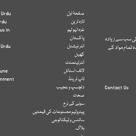
صفحۂ اول
 Urdu
تازہ ترین
rdu
غزہ لہو لہو
ws in
پاکستان
کی سب سے زیادہ
انٹر نیشنل
 Urdu
 تمام مواد کے
کھیل
انٹرٹینمنٹ
لائف اسٹائل
bune
ٹاپ ٹرینڈ
inment
دلچسپ و عجیب
Contact Us
صحت
سونے کے نرخ
پیٹرولیم مصنوعات کی قیمتیں
سائنس و ٹیکنالوجی
بلاگ