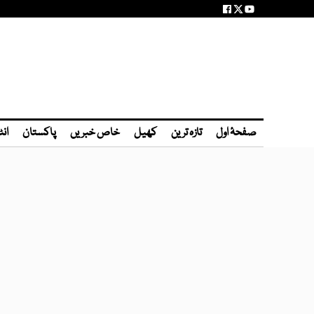
صفحۂ اول
تازہ ترین
کھیل
خاص خبریں
پاکستان
انٹ