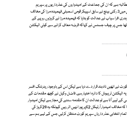
ہ ہے کہ ان کی جماعت کے امیدواروں کی عذرداریوں پر سپریم
کورٹ خود فیصلہ کرے، ہر روز یہی مطالبہ سنتے ہیں۔ چیف جسٹس کی سربراہی میں3 رکنی بینچ نے سابق اسپیکر قومی اسمبلی فہمیدہ مرزا کی مخالف
 افرا سیاب نے عدالت کو بتایا کہ فہمیدہ مرزا نے کروڑوں روپے کے
یاتھا جس پر چیف جسٹس نے کہاکہ قرضہ معاف کرانے سے کوئی الیکشن
ورٹ نے انھیں نادہند قرار دے دیا ہے لیکن اس کے باوجود ریٹرننگ افسر
الیکشن ٹریبونل کا دائرہ اختیار ہے، فاضل وکیل نے کچھ مقدمات کے
کے لیے آتا ہے تو عدالت ان کا مقدمہ سننے کی مجاز ہے لیکن امیدوار
کے لیے الیکشن ٹریبونل کی شکل میں فورم موجود ہے۔ بی بی یاسمین شاہ نے کہا کہ مخالف امیدوار آرٹیکل 62پر پورا نہیں اتر رہیں کیونکہ وہ 28کروڑ کی
ہ تمام انتخابی عذر داریاں سپریم کورٹ منتقل کرلیں جس کے لیے ہم سے