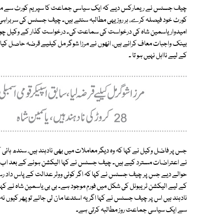
چیف جسٹس نے ریمارکس دیے کہ ایک سیاسی جماعت کا سپریم کورٹ سے مطالب
امیدوار یاسمین شاہ کی درخواست کی سماعت کی۔ درخواست گذار کے وکیل چوہدری
بینک واجبات معاف کرائے ہیں، انھوں نے مرزا شوگر مل کیلیے قرضہ حاصل ک
کے لیے نااہل نہیں ہو تا ۔
جس پر فاضل وکیل نے کہا کہ وہ دیگر معاملات میں بھی نادہند ہیں، سندھ ہائی ک
نے اعتراضات مسترد کیے ہیں۔ چیف جسٹس نے کہا الیکشن ہونے کے بعد اب یہ 
حوالے دیے جس پر چیف جسٹس نے کہا کہ اگر کوئی ووٹر عدالت کے پاس داد رسی 
نادہند ہیں اس پر چیف جسٹس نے کہا اگر یہ استدعا مان لی جائے تو پھر کیوں ن
سے ایک سیاسی جماعت روز مطالبہ کرتی ہے۔