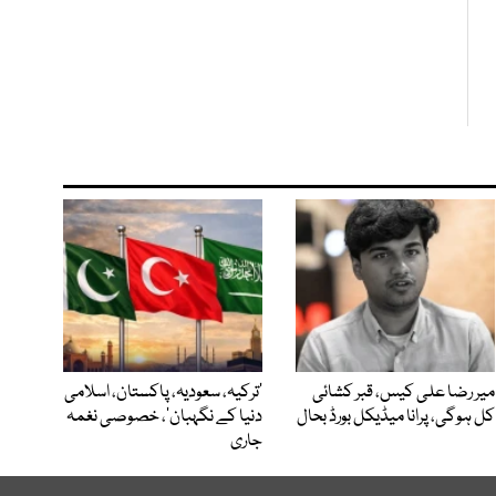
میر رضا علی کیس، قبر کشائی
‘ترکیہ، سعودیہ، پاکستان، اسلامی
کل ہوگی، پرانا میڈیکل بورڈ بحال
دنیا کے نگہبان’، خصوصی نغمہ
جاری