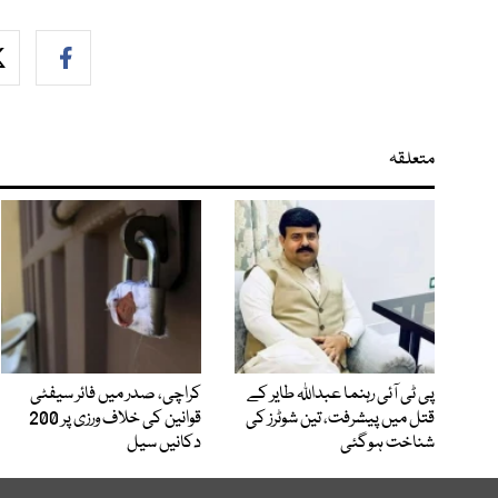
متعلقہ
پی ٹی آئی رہنما عبداللہ طایر کے
کراچی، صدر میں فائر سیفٹی
قتل میں پیشرفت، تین شوٹرز کی
قوانین کی خلاف ورزی پر 200
شناخت ہوگئی
دکانیں سیل