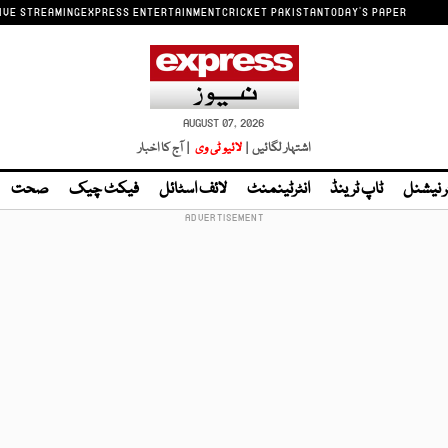
IVE STREAMING
EXPRESS ENTERTAINMENT
CRICKET PAKISTAN
TODAY'S PAPER
AUGUST 07, 2026
اشتہار لگائیں |
لائیو ٹی وی
| آج کا اخبار
ر نیشنل
ٹاپ ٹرینڈ
انٹرٹینمنٹ
لائف اسٹائل
فیکٹ چیک
صحت