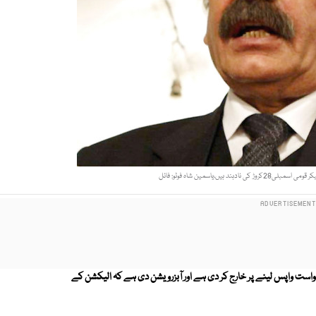
ند ہیں،یاسمین شاہ فوٹو: فائل
واست واپس لینے پر خارج کر دی ہے اور آبزرویشن دی ہے کہ الیکشن کے