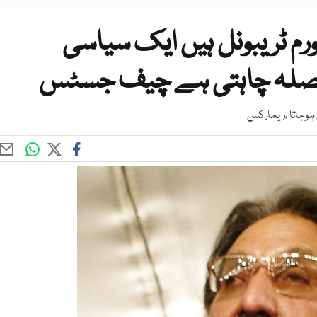
رم ٹریبونل ہیں ایک سیاسی
صلہ چاہتی ہے چیف جسٹس
ہوجاتا ،ریمارکس