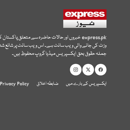
express.pk
خبروں اور حالات حاضرہ سے متعلق پاکستان 
وزٹ کی جانے والی ویب سائٹ ہے۔ اس ویب سائٹ پر شائع شدہ
جملہ حقوق بحق ایکسپریس میڈیا گروپ محفوظ ہیں۔
ایکسپریس کے بارے میں
ضابطہ اخلاق
Privacy Policy