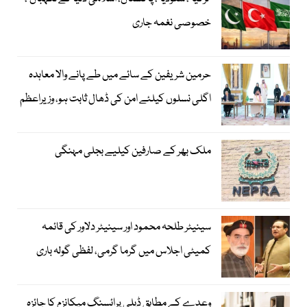
خصوصی نغمہ جاری
حرمین شریفین کے سائے میں طے پانے والا معاہدہ
اگلی نسلوں کیلئے امن کی ڈھال ثابت ہو، وزیراعظم
ملک بھر کے صارفین کیلیے بجلی مہنگی
سینیٹر طلحہ محمود اور سینیٹر دلاور کی قائمہ
کمیٹی اجلاس میں گرما گرمی، لفظی گولہ باری
وعدے کے مطابق ڈیلی پرائسنگ میکانزم کا جائزہ