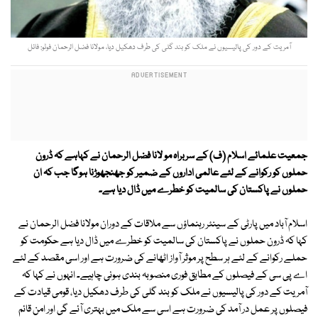
آمریت كے دور كی پالیسیوں نے ملك كو بند گلی كی طرف دھكیل دیا، مولانا فضل الرحمان فوٹو: فائل
جمعیت علمائے اسلام (ف) كے سربراہ مو لانا فضل الرحمان نے كہاہے كہ ڈرون
حملوں كو ركوانے كے لئے عالمی اداروں كے ضمیر كو جھنجھوڑنا ہوگا جب کہ ان
حملوں نے پاكستان كی سالمیت كو خطرے میں ڈال دیا ہے۔
اسلام آباد میں پارٹی كے سینئر رہنماؤں سے ملاقات کے دوران مولانا فضل الرحمان نے
کہا کہ ڈرون حملوں نے پاكستان كی سالمیت كو خطرے میں ڈال دیا ہے حكومت کو
حملے ركوانے كے لئے ہر سطح پر موثر آواز اٹھانے كی ضرورت ہے اور اسی مقصد كے لئے
اے پی سی كے فیصلوں كے مطابق فوری منصوبہ بندی ہونی چاہیے۔ انہوں نے کہا کہ
آمریت كے دور كی پالیسیوں نے ملک كو بند گلی كی طرف دھكیل دیا، قومی قیادت كے
فیصلوں پر عمل در آمد كی ضرورت ہے اسی سے ملک میں بہتری آئے گی اور امن قائم