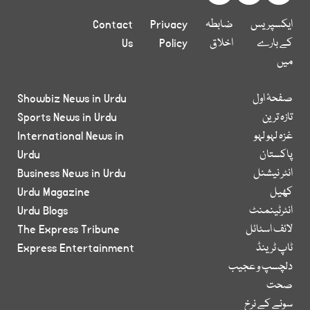
ایکسپریس
ضابطہ
Privacy
Contact
کے بارے
اخلاق
Policy
Us
میں
صفحۂ اول
Showbiz News in Urdu
تازہ ترین
Sports News in Urdu
غزہ لہو لہو
International News in
پاکستان
Urdu
انٹر نیشنل
Business News in Urdu
کھیل
Urdu Magazine
انٹرٹینمنٹ
Urdu Blogs
لائف اسٹائل
The Express Tribune
ٹاپ ٹرینڈ
Express Entertainment
دلچسپ و عجیب
صحت
سونے کے نرخ