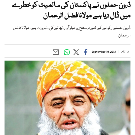
ڈرون حملوں نے پاكستان كی سالمیت كو خطرے
میں ڈال دیا ہے مولانافضل الرحمان
ڈرون حملے ركوانے كے لئے ہر سطح پر موثر آواز اٹھانے كی ضرورت ہے، مولانا فضل
الرحمان
آن لائن
September 10, 2013