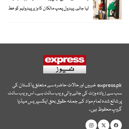
لیا جائے، پیٹرول پمپ مالکان کا وزیرپیٹرولیم کو خط
express.pk
خبروں اور حالات حاضرہ سے متعلق پاکستان کی
سب سے زیادہ وزٹ کی جانے والی ویب سائٹ ہے۔ اس ویب سائٹ
پر شائع شدہ تمام مواد کے جملہ حقوق بحق ایکسپریس میڈیا
گروپ محفوظ ہیں۔