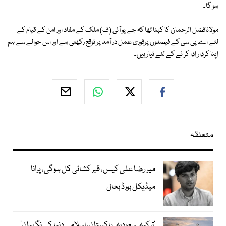
ہو گا۔
مولانافضل الرحمان کا کہنا تھا کہ جے یو آئی (ف) ملک كے مفاد اور امن كے قیام كے
لئے اے پی سی كے فیصلوں پرفوری عمل در آمد پر توقع ركھتی ہے اور اس حوالے سے ہم
اپنا کردار ادا كر نے كے لئے تیار ہیں۔
متعلقہ
میر رضا علی کیس، قبر کشائی کل ہوگی، پرانا
میڈیکل بورڈ بحال
‘ترکیہ، سعودیہ، پاکستان، اسلامی دنیا کے نگہبان’،