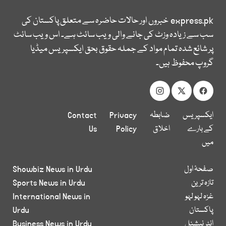
express.pk
خبروں اور حالات حاضرہ سے متعلق پاکستان کی
سب سے زیادہ وزٹ کی جانے والی ویب سائٹ ہے۔ اس ویب سائٹ
پر شائع شدہ تمام مواد کے جملہ حقوق بحق ایکسپریس میڈیا
گروپ محفوظ ہیں۔
ایکسپریس
ضابطہ
Privacy
Contact
کے بارے
اخلاق
Policy
Us
میں
صفحۂ اول
Showbiz News in Urdu
تازہ ترین
Sports News in Urdu
غزہ لہو لہو
International News in
پاکستان
Urdu
انٹر نیشنل
Business News in Urdu