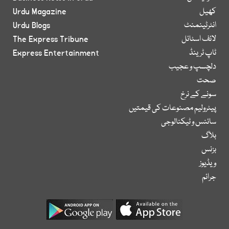
کھیل
Urdu Magazine
انٹرٹینمنٹ
Urdu Blogs
لائف اسٹائل
The Express Tribune
ٹاپ ٹرینڈ
Express Entertainment
دلچسپ و عجیب
صحت
سونے کے نرخ
پیٹرولیم مصنوعات کی قیمتیں
سائنس و ٹیکنالوجی
بلاگ
بزنس
ویڈیوز
جرائم