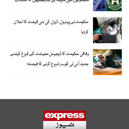
منصوبوں میں مبینہ بے ضابطگیوں کا انکشاف
حکومت نے پیٹرول، ڈیزل کی نئی قیمت کا اعلان
کردیا
وفاقی حکومت کا ڈیجیٹل معیشت کے فروغ کیلئے
جدید آئی ٹی کورسز شروع کرنے کا فیصلہ