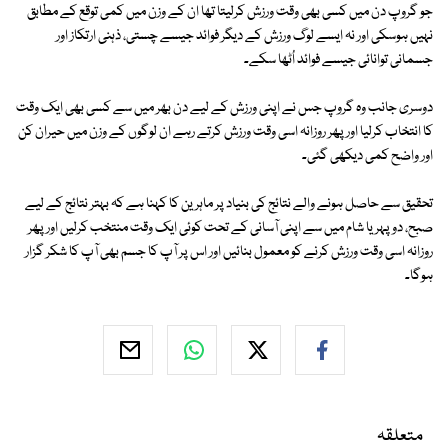
جو گروپ دن میں کسی بھی وقت ورزش کرلیتا تھا ان کے وزن میں کمی توقع کے مطابق
نہیں ہوسکی اور نہ ایسے لوگ ورزش کے دیگر فوائد جیسے چستی، ذہنی ارتکاز اور
جسمانی توانائی جیسے فوائد اُٹھا سکے۔
دوسری جانب وہ گروپ جس نے اپنی ورزش کے لیے دن بھر میں سے کسی بھی ایک وقت
کا انتخاب کرلیا اور پھر روزانہ اسی وقت ورزش کرتے رہے ان لوگوں کے وزن میں حیران کن
اور واضح کمی دیکھی گئی۔
تحقیق سے حاصل ہونے والے نتائج کی بنیاد پر ماہرین کا کہنا ہے کہ بہتر نتائج کے لیے
صبح، دوپہر یا شام میں سے اپنی آسانی کے تحت کوئی ایک وقت منتخب کرلیں اور پھر
روزانہ اسی وقت ورزش کرنے کو معمول بنائیں اور اس پر آپ کا جسم بھی آپ کا شکر گزار
ہوگا۔
متعلقہ