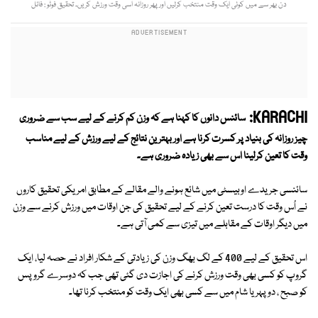
دن بھر سے میں کوئی ایک وقت منتخب کرلیں اور پھر روزانہ اسی وقت ورزش کریں۔ تحقیق فوٹو : فائل
KARACHI:
سائنس دانوں کا کہنا ہے کہ وزن کم کرنے کے لیے سب سے ضروری
چیز روزانہ کی بنیاد پر کسرت کرنا ہے اور بہترین نتائج کے لیے ورزش کے لیے مناسب
وقت کا تعین کرلینا اس سے بھی زیادہ ضروری ہے۔
سائنسی جریدے اوبیسٹی میں شائع ہونے والے مقالے کے مطابق امریکی تحقیق کاروں
نے اُس وقت کا درست تعین کرنے کے لیے تحقیق کی جن اوقات میں ورزش کرنے سے وزن
میں دیگر اوقات کے مقابلے میں تیزی سے کمی آتی ہے۔
اس تحقیق کے لیے 400 کے لگ بھگ وزن کی زیادتی کے شکار افراد نے حصہ لیا، ایک
گروپ کو کسی بھی وقت ورزش کرنے کی اجازت دی گئی تھی جب کہ دوسرے گروپس
کو صبح ، دوپہر یا شام میں سے کسی بھی ایک وقت کو منتخب کرنا تھا۔