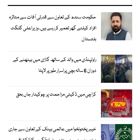
حکومت سندھ کے تعاون سے قدرتی آفات سے متاثرہ
افراد کیلئے گھر تعمیر کر رہے ہیں، وزیراعلیٰ گلگت
بلتستان
راولپنڈی میں والد کے ساتھ گاڑی میں بیٹھنے کے
دوران 6 سالہ بچی پراسرار طور پر لاپتا
کراچی میں ڈکیتی مزاحمت پر چوکیدار جاں بحق
خیبرپختونخوا میں عالمی بینک کے تعاون سے جاری