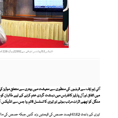
انڈیکس153پوائنٹس اضافے سے22992ہوگیا،220کمپنیوں کی قیمتیں اور مارکیٹ سرمایہ43 ارب82 کروڑ روپے بڑھ گیا فوٹو: فائل
آئی ایم ایف سے قرضوں کی منظوری سے معیشت میں بہتری سے متعلق موڈیز ک
میں اتفاق اور آل پارٹیز کانفرنس میں دہشت گردی ختم کرنے کے لیے طالبان ک
منگل کو اچھے اثرات مرتب ہوئے اور تیزی کا تسلسل قائم رہا جس سے انڈیکس کی 22900 کی حد بھی بحال ہوگ