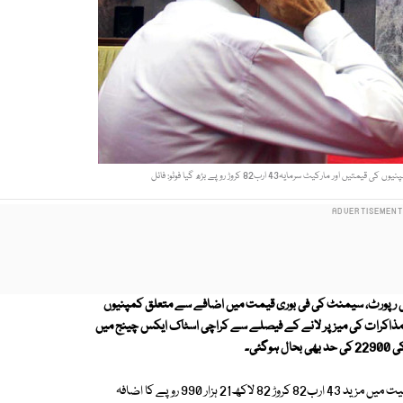
ی رپورٹ، سیمنٹ کی فی بوری قیمت میں اضافے سے متعلق کمپنیوں
و مذاکرات کی میز پر لانے کے فیصلے سے کراچی اسٹاک ایکس چینج میں
ئی۔
تیزی کے باعث 61.62 ٖفیصد حصص کی قیمتیں بڑھ گئیں جبکہ حصص کی مالیت میں مزید 43 ارب82 کروڑ 82 لاکھ21 ہزار 990 روپے کا اضافہ