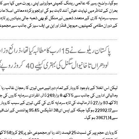
ہوگیا۔ واضح رہے کہ عالمی ریٹنگ کمپنی موڈیزنے اپنی رپورٹ میں کہا ہے کہ
بحران کے تناظر میں نہایت خوش آئند ثابت ہو گی اورتجویزکردہ معاشی اصلاح
سبب سرمایہ کاری کے متعدد شعبوں نے منگل کو بھی شعبہ جاتی بنیادوں پر تازہ
کے دوران مقامی کمپنیوں، میوچل فنڈز اور این بی ایف سیز کی جانب سے مجموعی طور پر50لاکھ 42ہزار ڈالر مالیت کے سرمائے کا انخلا
سے39671.14 ہو گیا۔