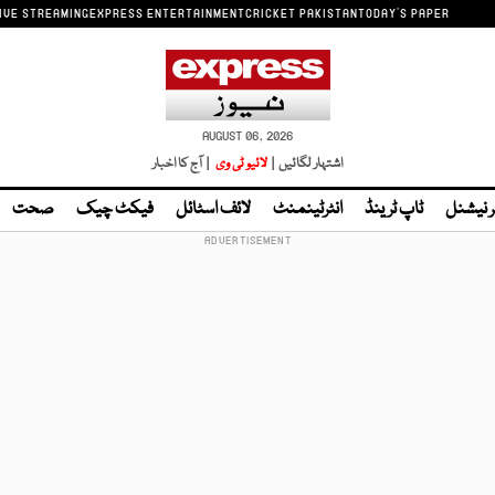
IVE STREAMING
EXPRESS ENTERTAINMENT
CRICKET PAKISTAN
TODAY'S PAPER
AUGUST 06, 2026
اشتہار لگائیں |
لائیو ٹی وی
| آج کا اخبار
ر نیشنل
ٹاپ ٹرینڈ
انٹرٹینمنٹ
لائف اسٹائل
فیکٹ چیک
صحت