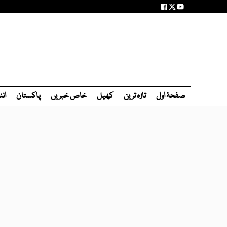
صفحۂ اول
تازہ ترین
کھیل
خاص خبریں
پاکستان
انٹ