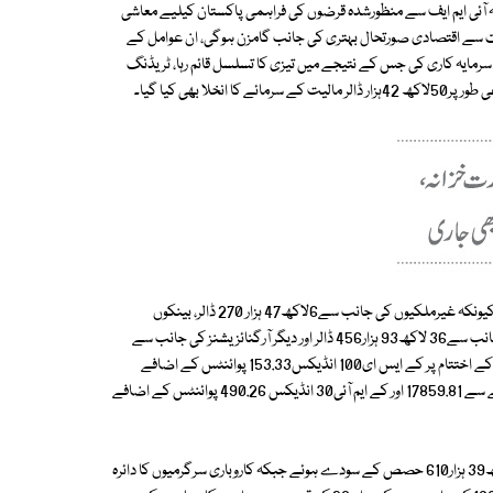
 آئی ایم ایف سے منظورشدہ قرضوں کی فراہمی پاکستان کیلیے معاشی
ات سے اقتصادی صورتحال بہتری کی جانب گامزن ہوگی، ان عوامل کے
 سرمایہ کاری کی جس کے نتیجے میں تیزی کا تسلسل قائم رہا، ٹریڈنگ
 بھی کیا گیا۔
لیکن اس انخلا کے باوجود کاروبار کے تمام دورانیے میں تیزی کا رحجان غالب رہا کیونکہ غیرملکیوں کی جانب سے6لاکھ47 ہزار 270 ڈالر، بینکوں
ومالیاتی اداروں کی جانب سے 5 لاکھ8 ہزار249 ڈالر، انفرادی سرمایہ کاروں کی جانب سے36 لاکھ93 ہزار456 ڈالر اور دیگر آرگنائزیشنز کی جانب سے
1لاکھ93 ہزار27 ڈالر مالیت کی تازہ سرمایہ کاری کی گئی، تیزی کے سبب کاروبار کے اختتام پر کے ایس ای100 انڈیکس153.33 پوائنٹس کے اضافے
سے22992.17 ہوگیا جبکہ کے ایس ای30 انڈیکس 95.45 پوائنٹس کے اضافے سے 17859.81 اور کے ایم آئی30 انڈیکس 490.26 پوائنٹس کے اضافے
کاروباری حجم پیر کی نسبت25 فیصد زائد رہا اور مجموعی طور پر26 کروڑ50 لاکھ39 ہزار610 حصص کے سودے ہوئے جبکہ کاروباری سرگرمیوں کا دائرہ