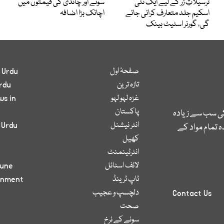
ترسیلاتِ زر کے لیے ایک نئی
سونے اور چاندی کی قیمتوں میں
اسکیم جلد متعارف کرائی جائے
اچانک بڑا اضافہ
گی، گورنر اسٹیٹ بینک
صفحۂ اول
 Urdu
تازہ ترین
rdu
غزہ لہو لہو
ws in
پاکستان
کی سب سے زیادہ
انٹر نیشنل
 Urdu
 تمام مواد کے
کھیل
انٹرٹینمنٹ
لائف اسٹائل
bune
ٹاپ ٹرینڈ
inment
دلچسپ و عجیب
Contact Us
صحت
سونے کے نرخ