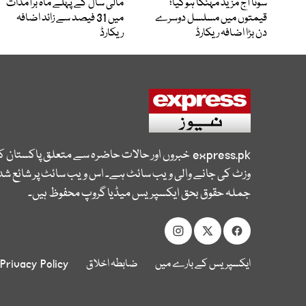
سونا آج مزید مہنگا ہوگیا؛
مالی سال کے پہلے ماہ برآمدات
قیمتوں میں مسلسل دوسرے
میں 31 فیصد سے زائد اضافہ
دن بڑا اضافہ ریکارڈ
ریکارڈ
express.pk
خبروں اور حالات حاضرہ سے متعلق پاکستان 
وزٹ کی جانے والی ویب سائٹ ہے۔ اس ویب سائٹ پر شائع شدہ
جملہ حقوق بحق ایکسپریس میڈیا گروپ محفوظ ہیں۔
ایکسپریس کے بارے میں
ضابطہ اخلاق
Privacy Policy