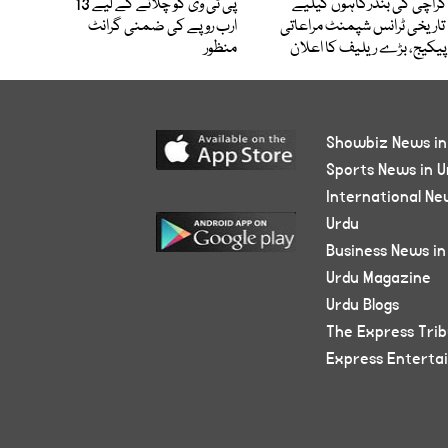
کراچی کی بندرگاہوں کیلیے
پی ٹی وی کو چلانے کے لیے 13
تاریخی ٹرانس شپمنٹ مراعاتی
ارب روپے کی ضمنی گرانٹ
پیکیج، بڑے ریلیف کا اعلان
منظور
Showbiz News in
Sports News in U
International Ne
Urdu
Business News in
Urdu Magazine
Urdu Blogs
The Express Tri
Express Enterta