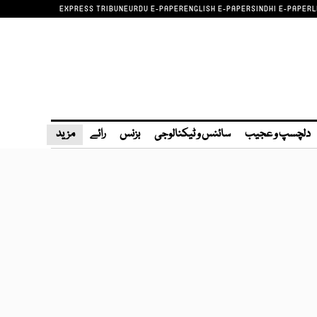
EXPRESS TRIBUNE
URDU E-PAPER
ENGLISH E-PAPER
SINDHI E-PAPER
L
دلچسپ و عجیب
سائنس و ٹیکنالوجی
بزنس
رائے
مزید