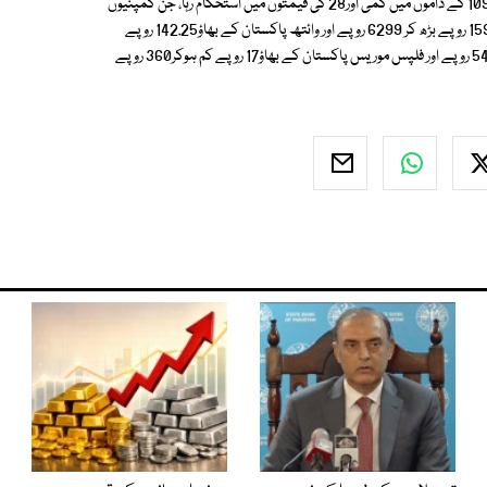
کار 357 کمپنیوں کے حصص تک محدود رہا جن میں220 کے بھاؤ میں اضافہ، 109 کے داموں میں کمی اور28 کی قیمتوں میں استحکام رہا، جن کمپنیوں
کے حصص کی قیمتوں میں نمایاں اضافہ ہوا ان میں نیسلے پاکستان کے بھاؤ 159 روپے بڑھ کر 6299 روپے اور وائتھ پاکستان کے بھاؤ142.25 روپے
بڑھ کر 3217.25 روپے ہو گئے جبکہ سینوفی ایونٹیز کے بھاؤ 26 روپے کم ہوکر544 روپے اور فلپس موریس پاکستان کے بھاؤ17 روپے کم ہوکر360 روپے